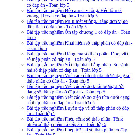
có đáp án - Toán lớp 5
Bài tập trắc nghiệm Đề-ca-mét vuông. Héc-tô-mét
vuông. Héc-ta có đáp án - Toán lớp 5
Bài tập trắc nghiệm Mi-li-mét vuông. Bảng đơn vị đo
diện tích có đáp án - Toán lớp 5
Bài tập trắc nghiệm Ôn tập chương 1 có đáp án - Toán
lớp 5
Bài tập trắc nghiệm Khái niệm số thập phân có đáp án -
Toán lớp 5
Bài tập trắc nghiệm Hàng của số thập phân. Đọc, viết
số thập phân có đáp án - Toán lớp 5
Bài tập trắc nghiệm Số thập phân bằng nhau. So sánh
hai số thập phân có đáp án - Toán lớp 5
Bài tập trắc nghiệm Viết các số đo độ dài dưới dạng số
thập phân có đáp án - Toán lớp 5
Bài tập trắc nghiệm Viết các số đo khối lượng dưới
dạng số thập phân có đáp án - Toán lớp 5
Bài tập trắc nghiệm Viết các số đo diện tích dưới dạng
số thập phân có đáp án - Toán lớp 5
Bài tập trắc nghiệm Luyện tập về số thập phân có đáp
án - Toán lớp 5
Bài tập trắc nghiệm Phép cộng số thập phân. Tổng
nhiều số thập phân có đáp án - Toán lớp 5
Bài tập trắc nghiệm Phép trừ hai số thập phân có đáp