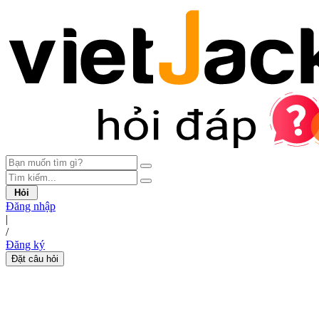
Hỏi
Đăng nhập
|
/
Đăng ký
Đặt câu hỏi