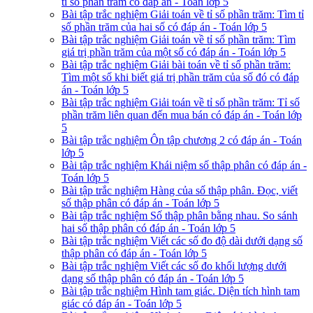
tỉ số phần trăm có đáp án - Toán lớp 5
Bài tập trắc nghiệm Giải toán về tỉ số phần trăm: Tìm tỉ
số phần trăm của hai số có đáp án - Toán lớp 5
Bài tập trắc nghiệm Giải toán về tỉ số phần trăm: Tìm
giá trị phần trăm của một số có đáp án - Toán lớp 5
Bài tập trắc nghiệm Giải bài toán về tỉ số phần trăm:
Tìm một số khi biết giá trị phần trăm của số đó có đáp
án - Toán lớp 5
Bài tập trắc nghiệm Giải toán về tỉ số phần trăm: Tỉ số
phần trăm liên quan đến mua bán có đáp án - Toán lớp
5
Bài tập trắc nghiệm Ôn tập chương 2 có đáp án - Toán
lớp 5
Bài tập trắc nghiệm Khái niệm số thập phân có đáp án -
Toán lớp 5
Bài tập trắc nghiệm Hàng của số thập phân. Đọc, viết
số thập phân có đáp án - Toán lớp 5
Bài tập trắc nghiệm Số thập phân bằng nhau. So sánh
hai số thập phân có đáp án - Toán lớp 5
Bài tập trắc nghiệm Viết các số đo độ dài dưới dạng số
thập phân có đáp án - Toán lớp 5
Bài tập trắc nghiệm Viết các số đo khối lượng dưới
dạng số thập phân có đáp án - Toán lớp 5
Bài tập trắc nghiệm Hình tam giác. Diện tích hình tam
giác có đáp án - Toán lớp 5