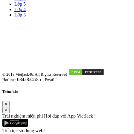
Lớp 5
Lớp 4
Lớp 3
© 2019 Vietjack46. All Rights Reserved
0842834585 -
Hotline:
Email:
vietjackteam@gmail.com
Thông báo
×
×
Trải nghiệm miễn phí Hỏi đáp với App VietJack !
Tiếp tục sử dụng web!