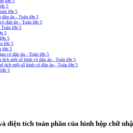
án lớp 5
lớp 5
Toán lớp 5
ó đáp án - Toán lớp 5
 có đáp án - Toán lớp 5
- Toán lớp 5
ớp 5
lớp 5
n lớp 5
n lớp 5
gian có đáp án - Toán lớp 5
n tích một số hình có đáp án - Toán lớp 5
hể tích một số hình có đáp án - Toán lớp 5
 lớp 5
à diện tích toàn phần của hình hộp chữ nhật