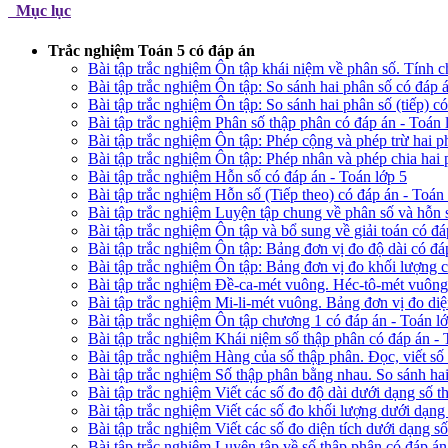
Mục lục
Trắc nghiệm Toán 5 có đáp án
Bài tập trắc nghiệm Ôn tập khái niệm về phân số. Tính c
Bài tập trắc nghiệm Ôn tập: So sánh hai phân số có đáp á
Bài tập trắc nghiệm Ôn tập: So sánh hai phân số (tiếp) c
Bài tập trắc nghiệm Phân số thập phân có đáp án - Toán 
Bài tập trắc nghiệm Ôn tập: Phép cộng và phép trừ hai p
Bài tập trắc nghiệm Ôn tập: Phép nhân và phép chia hai 
Bài tập trắc nghiệm Hỗn số có đáp án - Toán lớp 5
Bài tập trắc nghiệm Hỗn số (Tiếp theo) có đáp án - Toán 
Bài tập trắc nghiệm Luyện tập chung về phân số và hỗn s
Bài tập trắc nghiệm Ôn tập và bổ sung về giải toán có đá
Bài tập trắc nghiệm Ôn tập: Bảng đơn vị đo độ dài có đá
Bài tập trắc nghiệm Ôn tập: Bảng đơn vị đo khối lượng c
Bài tập trắc nghiệm Đề-ca-mét vuông. Héc-tô-mét vuông.
Bài tập trắc nghiệm Mi-li-mét vuông. Bảng đơn vị đo diện
Bài tập trắc nghiệm Ôn tập chương 1 có đáp án - Toán l
Bài tập trắc nghiệm Khái niệm số thập phân có đáp án - 
Bài tập trắc nghiệm Hàng của số thập phân. Đọc, viết số
Bài tập trắc nghiệm Số thập phân bằng nhau. So sánh hai
Bài tập trắc nghiệm Viết các số đo độ dài dưới dạng số t
Bài tập trắc nghiệm Viết các số đo khối lượng dưới dạng
Bài tập trắc nghiệm Viết các số đo diện tích dưới dạng s
Bài tập trắc nghiệm Luyện tập về số thập phân có đáp án