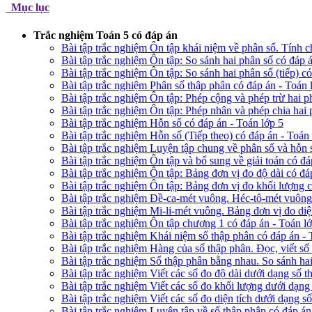
Mục lục
Trắc nghiệm Toán 5 có đáp án
Bài tập trắc nghiệm Ôn tập khái niệm về phân số. Tính c
Bài tập trắc nghiệm Ôn tập: So sánh hai phân số có đáp á
Bài tập trắc nghiệm Ôn tập: So sánh hai phân số (tiếp) c
Bài tập trắc nghiệm Phân số thập phân có đáp án - Toán 
Bài tập trắc nghiệm Ôn tập: Phép cộng và phép trừ hai p
Bài tập trắc nghiệm Ôn tập: Phép nhân và phép chia hai 
Bài tập trắc nghiệm Hỗn số có đáp án - Toán lớp 5
Bài tập trắc nghiệm Hỗn số (Tiếp theo) có đáp án - Toán 
Bài tập trắc nghiệm Luyện tập chung về phân số và hỗn s
Bài tập trắc nghiệm Ôn tập và bổ sung về giải toán có đá
Bài tập trắc nghiệm Ôn tập: Bảng đơn vị đo độ dài có đá
Bài tập trắc nghiệm Ôn tập: Bảng đơn vị đo khối lượng c
Bài tập trắc nghiệm Đề-ca-mét vuông. Héc-tô-mét vuông.
Bài tập trắc nghiệm Mi-li-mét vuông. Bảng đơn vị đo diện
Bài tập trắc nghiệm Ôn tập chương 1 có đáp án - Toán l
Bài tập trắc nghiệm Khái niệm số thập phân có đáp án - 
Bài tập trắc nghiệm Hàng của số thập phân. Đọc, viết số
Bài tập trắc nghiệm Số thập phân bằng nhau. So sánh hai
Bài tập trắc nghiệm Viết các số đo độ dài dưới dạng số t
Bài tập trắc nghiệm Viết các số đo khối lượng dưới dạng
Bài tập trắc nghiệm Viết các số đo diện tích dưới dạng s
Bài tập trắc nghiệm Luyện tập về số thập phân có đáp án