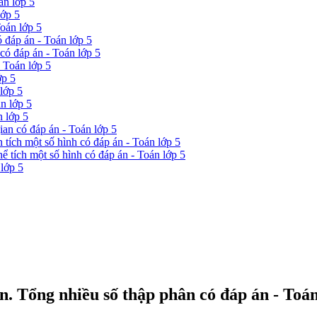
án lớp 5
lớp 5
Toán lớp 5
ó đáp án - Toán lớp 5
 có đáp án - Toán lớp 5
- Toán lớp 5
ớp 5
lớp 5
n lớp 5
n lớp 5
gian có đáp án - Toán lớp 5
n tích một số hình có đáp án - Toán lớp 5
hể tích một số hình có đáp án - Toán lớp 5
 lớp 5
n. Tổng nhiều số thập phân có đáp án - Toán