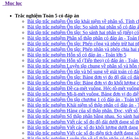
Mục lục
Trắc nghiệm Toán 5 có đáp án
Bài tập trắc nghiệm Ôn tập khái niệm về phân số. Tính c
Bài tập trắc nghiệm Ôn tập: So sánh hai phân số có đáp á
Bài tập trắc nghiệm Ôn tập: So sánh hai phân số (tiếp) c
Bài tập trắc nghiệm Phân số thập phân có đáp án - Toán 
Bài tập trắc nghiệm Ôn tập: Phép cộng và phép trừ hai p
Bài tập trắc nghiệm Ôn tập: Phép nhân và phép chia hai 
Bài tập trắc nghiệm Hỗn số có đáp án - Toán lớp 5
Bài tập trắc nghiệm Hỗn số (Tiếp theo) có đáp án - Toán 
Bài tập trắc nghiệm Luyện tập chung về phân số và hỗn s
Bài tập trắc nghiệm Ôn tập và bổ sung về giải toán có đá
Bài tập trắc nghiệm Ôn tập: Bảng đơn vị đo độ dài có đá
Bài tập trắc nghiệm Ôn tập: Bảng đơn vị đo khối lượng c
Bài tập trắc nghiệm Đề-ca-mét vuông. Héc-tô-mét vuông.
Bài tập trắc nghiệm Mi-li-mét vuông. Bảng đơn vị đo diện
Bài tập trắc nghiệm Ôn tập chương 1 có đáp án - Toán l
Bài tập trắc nghiệm Khái niệm số thập phân có đáp án - 
Bài tập trắc nghiệm Hàng của số thập phân. Đọc, viết số
Bài tập trắc nghiệm Số thập phân bằng nhau. So sánh hai
Bài tập trắc nghiệm Viết các số đo độ dài dưới dạng số t
Bài tập trắc nghiệm Viết các số đo khối lượng dưới dạng
Bài tập trắc nghiệm Viết các số đo diện tích dưới dạng s
Bài tập trắc nghiệm Luyện tập về số thập phân có đáp án