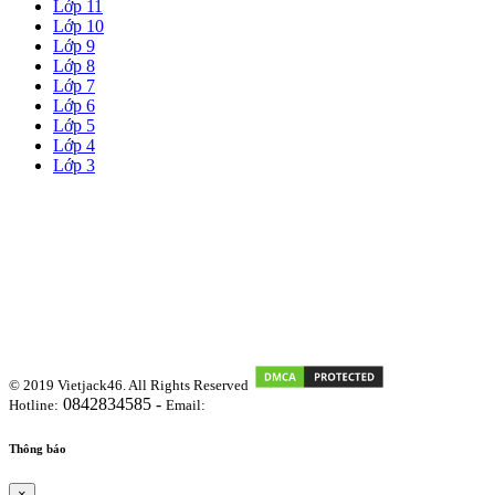
Lớp 11
Lớp 10
Lớp 9
Lớp 8
Lớp 7
Lớp 6
Lớp 5
Lớp 4
Lớp 3
© 2019 Vietjack46. All Rights Reserved
0842834585 -
Hotline:
Email:
vietjackteam@gmail.com
Thông báo
×