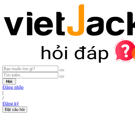
Hỏi
Đăng nhập
|
/
Đăng ký
Đặt câu hỏi