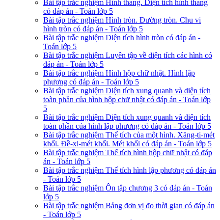
Bài tập trắc nghiệm Hình thang. Diện tích hình thang
có đáp án - Toán lớp 5
Bài tập trắc nghiệm Hình tròn. Đường tròn. Chu vi
hình tròn có đáp án - Toán lớp 5
Bài tập trắc nghiệm Diện tích hình tròn có đáp án -
Toán lớp 5
Bài tập trắc nghiệm Luyên tập về diện tích các hình có
đáp án - Toán lớp 5
Bài tập trắc nghiệm Hình hộp chữ nhật. Hình lập
phương có đáp án - Toán lớp 5
Bài tập trắc nghiệm Diện tích xung quanh và diện tích
toàn phần của hình hộp chữ nhật có đáp án - Toán lớp
5
Bài tập trắc nghiệm Diện tích xung quanh và diện tích
toàn phần của hình lập phương có đáp án - Toán lớp 5
Bài tập trắc nghiệm Thể tích của một hình. Xăng-ti-mét
khối. Đề-xi-mét khối. Mét khối có đáp án - Toán lớp 5
Bài tập trắc nghiệm Thể tích hình hộp chữ nhật có đáp
án - Toán lớp 5
Bài tập trắc nghiệm Thể tích hình lập phương có đáp án
- Toán lớp 5
Bài tập trắc nghiệm Ôn tập chương 3 có đáp án - Toán
lớp 5
Bài tập trắc nghiệm Bảng đơn vị đo thời gian có đáp án
- Toán lớp 5