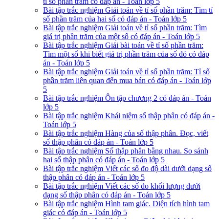
tỉ số phần trăm có đáp án - Toán lớp 5
Bài tập trắc nghiệm Giải toán về tỉ số phần trăm: Tìm tỉ
số phần trăm của hai số có đáp án - Toán lớp 5
Bài tập trắc nghiệm Giải toán về tỉ số phần trăm: Tìm
giá trị phần trăm của một số có đáp án - Toán lớp 5
Bài tập trắc nghiệm Giải bài toán về tỉ số phần trăm:
Tìm một số khi biết giá trị phần trăm của số đó có đáp
án - Toán lớp 5
Bài tập trắc nghiệm Giải toán về tỉ số phần trăm: Tỉ số
phần trăm liên quan đến mua bán có đáp án - Toán lớp
5
Bài tập trắc nghiệm Ôn tập chương 2 có đáp án - Toán
lớp 5
Bài tập trắc nghiệm Khái niệm số thập phân có đáp án -
Toán lớp 5
Bài tập trắc nghiệm Hàng của số thập phân. Đọc, viết
số thập phân có đáp án - Toán lớp 5
Bài tập trắc nghiệm Số thập phân bằng nhau. So sánh
hai số thập phân có đáp án - Toán lớp 5
Bài tập trắc nghiệm Viết các số đo độ dài dưới dạng số
thập phân có đáp án - Toán lớp 5
Bài tập trắc nghiệm Viết các số đo khối lượng dưới
dạng số thập phân có đáp án - Toán lớp 5
Bài tập trắc nghiệm Hình tam giác. Diện tích hình tam
giác có đáp án - Toán lớp 5