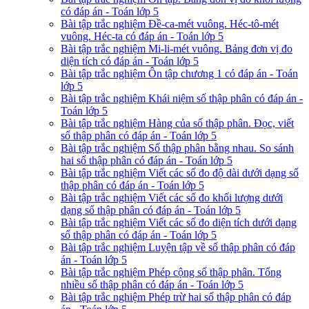
có đáp án - Toán lớp 5
Bài tập trắc nghiệm Đề-ca-mét vuông. Héc-tô-mét
vuông. Héc-ta có đáp án - Toán lớp 5
Bài tập trắc nghiệm Mi-li-mét vuông. Bảng đơn vị đo
diện tích có đáp án - Toán lớp 5
Bài tập trắc nghiệm Ôn tập chương 1 có đáp án - Toán
lớp 5
Bài tập trắc nghiệm Khái niệm số thập phân có đáp án -
Toán lớp 5
Bài tập trắc nghiệm Hàng của số thập phân. Đọc, viết
số thập phân có đáp án - Toán lớp 5
Bài tập trắc nghiệm Số thập phân bằng nhau. So sánh
hai số thập phân có đáp án - Toán lớp 5
Bài tập trắc nghiệm Viết các số đo độ dài dưới dạng số
thập phân có đáp án - Toán lớp 5
Bài tập trắc nghiệm Viết các số đo khối lượng dưới
dạng số thập phân có đáp án - Toán lớp 5
Bài tập trắc nghiệm Viết các số đo diện tích dưới dạng
số thập phân có đáp án - Toán lớp 5
Bài tập trắc nghiệm Luyện tập về số thập phân có đáp
án - Toán lớp 5
Bài tập trắc nghiệm Phép cộng số thập phân. Tổng
nhiều số thập phân có đáp án - Toán lớp 5
Bài tập trắc nghiệm Phép trừ hai số thập phân có đáp