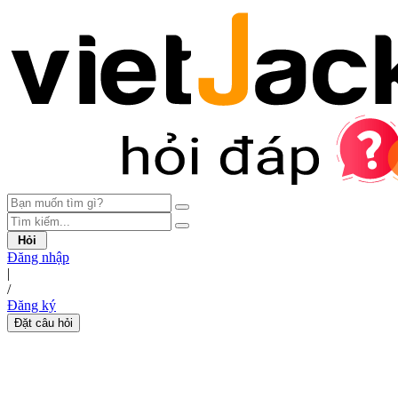
Hỏi
Đăng nhập
|
/
Đăng ký
Đặt câu hỏi