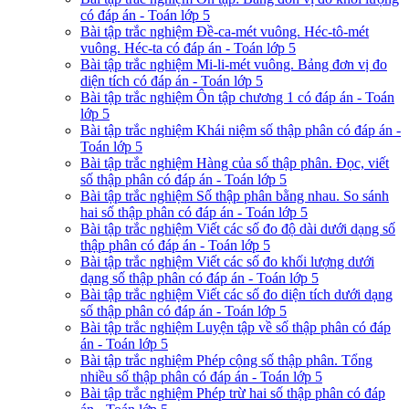
có đáp án - Toán lớp 5
Bài tập trắc nghiệm Đề-ca-mét vuông. Héc-tô-mét
vuông. Héc-ta có đáp án - Toán lớp 5
Bài tập trắc nghiệm Mi-li-mét vuông. Bảng đơn vị đo
diện tích có đáp án - Toán lớp 5
Bài tập trắc nghiệm Ôn tập chương 1 có đáp án - Toán
lớp 5
Bài tập trắc nghiệm Khái niệm số thập phân có đáp án -
Toán lớp 5
Bài tập trắc nghiệm Hàng của số thập phân. Đọc, viết
số thập phân có đáp án - Toán lớp 5
Bài tập trắc nghiệm Số thập phân bằng nhau. So sánh
hai số thập phân có đáp án - Toán lớp 5
Bài tập trắc nghiệm Viết các số đo độ dài dưới dạng số
thập phân có đáp án - Toán lớp 5
Bài tập trắc nghiệm Viết các số đo khối lượng dưới
dạng số thập phân có đáp án - Toán lớp 5
Bài tập trắc nghiệm Viết các số đo diện tích dưới dạng
số thập phân có đáp án - Toán lớp 5
Bài tập trắc nghiệm Luyện tập về số thập phân có đáp
án - Toán lớp 5
Bài tập trắc nghiệm Phép cộng số thập phân. Tổng
nhiều số thập phân có đáp án - Toán lớp 5
Bài tập trắc nghiệm Phép trừ hai số thập phân có đáp