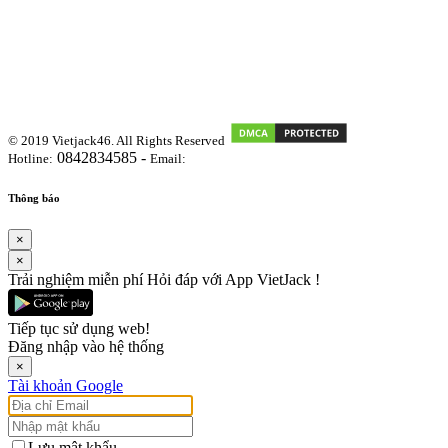
© 2019 Vietjack46. All Rights Reserved
0842834585 -
Hotline:
Email:
vietjackteam@gmail.com
Thông báo
×
×
Trải nghiệm miễn phí Hỏi đáp với App VietJack !
Tiếp tục sử dụng web!
Đăng nhập vào hệ thống
×
Tài khoản Google
Lưu mật khẩu