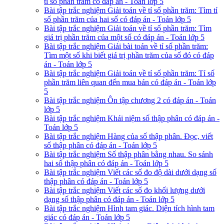
tỉ số phần trăm có đáp án - Toán lớp 5
Bài tập trắc nghiệm Giải toán về tỉ số phần trăm: Tìm tỉ
số phần trăm của hai số có đáp án - Toán lớp 5
Bài tập trắc nghiệm Giải toán về tỉ số phần trăm: Tìm
giá trị phần trăm của một số có đáp án - Toán lớp 5
Bài tập trắc nghiệm Giải bài toán về tỉ số phần trăm:
Tìm một số khi biết giá trị phần trăm của số đó có đáp
án - Toán lớp 5
Bài tập trắc nghiệm Giải toán về tỉ số phần trăm: Tỉ số
phần trăm liên quan đến mua bán có đáp án - Toán lớp
5
Bài tập trắc nghiệm Ôn tập chương 2 có đáp án - Toán
lớp 5
Bài tập trắc nghiệm Khái niệm số thập phân có đáp án -
Toán lớp 5
Bài tập trắc nghiệm Hàng của số thập phân. Đọc, viết
số thập phân có đáp án - Toán lớp 5
Bài tập trắc nghiệm Số thập phân bằng nhau. So sánh
hai số thập phân có đáp án - Toán lớp 5
Bài tập trắc nghiệm Viết các số đo độ dài dưới dạng số
thập phân có đáp án - Toán lớp 5
Bài tập trắc nghiệm Viết các số đo khối lượng dưới
dạng số thập phân có đáp án - Toán lớp 5
Bài tập trắc nghiệm Hình tam giác. Diện tích hình tam
giác có đáp án - Toán lớp 5