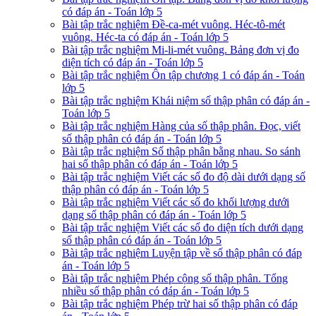
có đáp án - Toán lớp 5
Bài tập trắc nghiệm Đề-ca-mét vuông. Héc-tô-mét
vuông. Héc-ta có đáp án - Toán lớp 5
Bài tập trắc nghiệm Mi-li-mét vuông. Bảng đơn vị đo
diện tích có đáp án - Toán lớp 5
Bài tập trắc nghiệm Ôn tập chương 1 có đáp án - Toán
lớp 5
Bài tập trắc nghiệm Khái niệm số thập phân có đáp án -
Toán lớp 5
Bài tập trắc nghiệm Hàng của số thập phân. Đọc, viết
số thập phân có đáp án - Toán lớp 5
Bài tập trắc nghiệm Số thập phân bằng nhau. So sánh
hai số thập phân có đáp án - Toán lớp 5
Bài tập trắc nghiệm Viết các số đo độ dài dưới dạng số
thập phân có đáp án - Toán lớp 5
Bài tập trắc nghiệm Viết các số đo khối lượng dưới
dạng số thập phân có đáp án - Toán lớp 5
Bài tập trắc nghiệm Viết các số đo diện tích dưới dạng
số thập phân có đáp án - Toán lớp 5
Bài tập trắc nghiệm Luyện tập về số thập phân có đáp
án - Toán lớp 5
Bài tập trắc nghiệm Phép cộng số thập phân. Tổng
nhiều số thập phân có đáp án - Toán lớp 5
Bài tập trắc nghiệm Phép trừ hai số thập phân có đáp