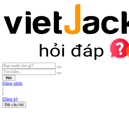
Hỏi
Đăng nhập
|
/
Đăng ký
Đặt câu hỏi