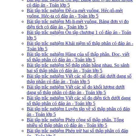
có đáp án - Toán lớp 5
Bài tập trắc nghiệm Đề-ca-mét vuông. Héc-tô-mét
vuông. Héc-ta có đáp án - Toán lớp 5
Bài tập trắc nghiệm Mi-li-mét vuông. Bảng đơn vị đo
diện tích có đáp án - Toán lớp 5
Bài tập trắc nghiệm Ôn tập chương 1 có đáp án - Toán
lớp 5
Bài tập trắc nghiệm Khái niệm số thập phân có đáp án -
Toán lớp 5
Bài tập trắc nghiệm Hàng của số thập phân. Đọc, viết
số thập phân có đáp án - Toán lớp 5
Bài tập trắc nghiệm Số thập phân bằng nhau. So sánh
hai số thập phân có đáp án - Toán lớp 5
Bài tập trắc nghiệm Viết các số đo độ dài dưới dạng số
thập phân có đáp án - Toán lớp 5
Bài tập trắc nghiệm Viết các số đo khối lượng dưới
dạng số thập phân có đáp án - Toán lớp 5
Bài tập trắc nghiệm Viết các số đo diện tích dưới dạng
số thập phân có đáp án - Toán lớp 5
Bài tập trắc nghiệm Luyện tập về số thập phân có đáp
án - Toán lớp 5
Bài tập trắc nghiệm Phép cộng số thập phân. Tổng
nhiều số thập phân có đáp án - Toán lớp 5
Bài tập trắc nghiệm Phép trừ hai số thập phân có đáp