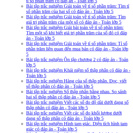
tỉ số phần trăm có đáp án - Toán lớp 5
Bài tập trắc nghiệm Giải toán về tỉ số phần trăm: Tìm tỉ
số phần trăm của hai số có đáp án - Toán lớp 5
Bài tập trắc nghiệm Giải toán về tỉ số phần trăm: Tìm
giá trị phần trăm của một số có đáp án - Toán lớp 5
Bài tập trắc nghiệm Giải bài toán về tỉ số phần trăm:
Tìm một số khi biết giá trị phần trăm của số đó có đáp
án - Toán lớp 5
Bài tập trắc nghiệm Giải toán về tỉ số phần trăm: Tỉ số
phần trăm liên quan đến mua bán có đáp án - Toán lớp
5
Bài tập trắc nghiệm Ôn tập chương 2 có đáp án - Toán
lớp 5
Bài tập trắc nghiệm Khái niệm số thập phân có đáp án -
Toán lớp 5
Bài tập trắc nghiệm Hàng của số thập phân. Đọc, viết
số thập phân có đáp án - Toán lớp 5
Bài tập trắc nghiệm Số thập phân bằng nhau. So sánh
hai số thập phân có đáp án - Toán lớp 5
Bài tập trắc nghiệm Viết các số đo độ dài dưới dạng số
thập phân có đáp án - Toán lớp 5
Bài tập trắc nghiệm Viết các số đo khối lượng dưới
dạng số thập phân có đáp án - Toán lớp 5
Bài tập trắc nghiệm Hình tam giác. Diện tích hình tam
giác có đáp án - Toán lớp 5