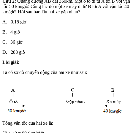
Câu 2:
Quãng đường AB dài 360km. Một ô tô đi từ A tới B với vận
tốc 50 km/giờ. Cùng lúc đó một xe máy đi từ B tới A với vận tốc 40
km/giờ. Hỏi sau bao lâu hai xe gặp nhau?
A. 0,18 giờ
B. 4 giờ
C. 36 giờ
D. 288 giờ
Lời giải:
Ta có sơ đồ chuyển động của hai xe như sau:
Tổng vận tốc của hai xe là: