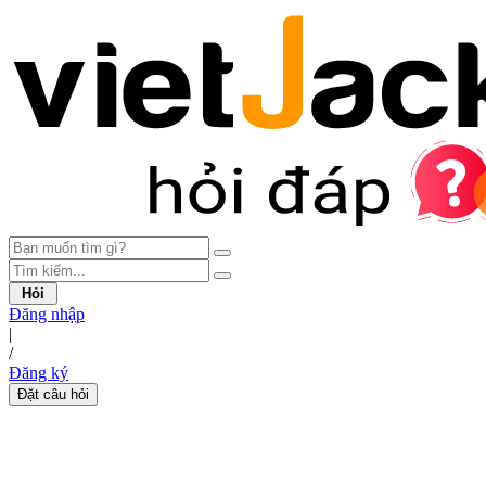
Hỏi
Đăng nhập
|
/
Đăng ký
Đặt câu hỏi