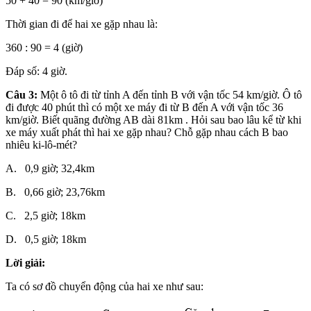
50 + 40 = 90 (km/giờ)
Thời gian đi để hai xe gặp nhau là:
360 : 90 = 4 (giờ)
Đáp số: 4 giờ.
Câu 3:
Một ô tô đi từ tỉnh A đến tỉnh B với vận tốc 54 km/giờ. Ô tô
đi được 40 phút thì có một xe máy đi từ B đến A với vận tốc 36
km/giờ. Biết quãng đường AB dài 81km . Hỏi sau bao lâu kể từ khi
xe máy xuất phát thì hai xe gặp nhau? Chỗ gặp nhau cách B bao
nhiêu ki-lô-mét?
A. 0,9 giờ; 32,4km
B. 0,66 giờ; 23,76km
C. 2,5 giờ; 18km
D. 0,5 giờ; 18km
Lời giải:
Ta có sơ đồ chuyển động của hai xe như sau: