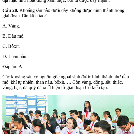
địa mạo như hoạt động xâm thực, bồi tù được đẩy mạnh.
Câu 20.
Khoáng sản nào dưới đây không được hình thành trong
giai đoạn Tân kiến tạo?
A. Vàng.
B. Dầu mỏ.
C. Bôxit.
D. Than nâu.
Đáp án:
A
Các khoáng sản có nguồn gốc ngoại sinh được hình thành như dầu
mỏ, khí tự nhiên, than nâu, bôxit,…. Còn vàng, đồng, sắt, thiếc,
vàng, bạc, đá quý đã xuất hiện từ giai đoạn Cổ kiến tạo.