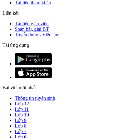
Tài liệu tham khảo
Liên kết
Tài liệu giáo viên
Soạn bài, giải BT
Tuyển dụng - Việc làm
Tải ứng dụng
Bài viết mới nhất
Thông tin tuyển sinh
Lớp 12
Lớp 11
Lớp 10
Lớp 9
Lớp 8
Lớp 7
Lớp 6