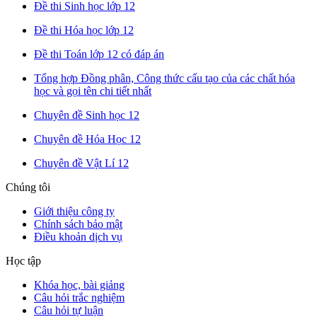
Đề thi Sinh học lớp 12
Đề thi Hóa học lớp 12
Đề thi Toán lớp 12 có đáp án
Tổng hợp Đồng phân, Công thức cấu tạo của các chất hóa
học và gọi tên chi tiết nhất
Chuyên đề Sinh học 12
Chuyên đề Hóa Học 12
Chuyên đề Vật Lí 12
Chúng tôi
Giới thiệu công ty
Chính sách bảo mật
Điều khoản dịch vụ
Học tập
Khóa học, bài giảng
Câu hỏi trắc nghiệm
Câu hỏi tự luận