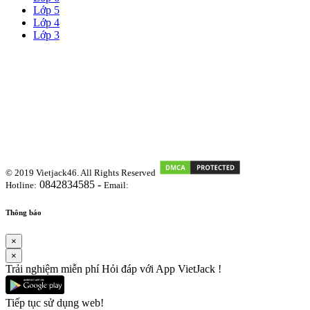
Lớp 5
Lớp 4
Lớp 3
© 2019 Vietjack46. All Rights Reserved
0842834585 -
Hotline:
Email:
vietjackteam@gmail.com
Thông báo
×
×
Trải nghiệm miễn phí Hỏi đáp với App VietJack !
Tiếp tục sử dụng web!