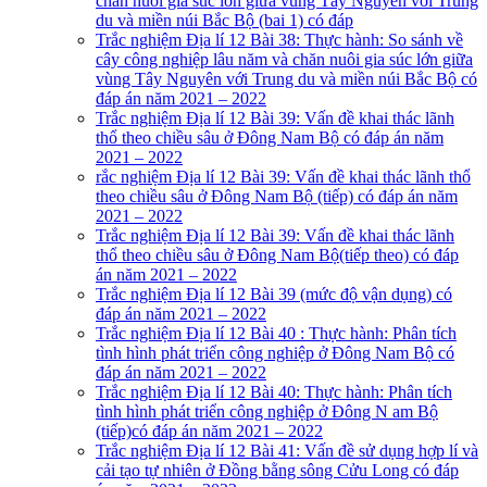
chăn nuôi gia súc lớn giữa vùng Tây Nguyên với Trung
du và miền núi Bắc Bộ (bai 1) có đáp
Trắc nghiệm Địa lí 12 Bài 38: Thực hành: So sánh về
cây công nghiệp lâu năm và chăn nuôi gia súc lớn giữa
vùng Tây Nguyên với Trung du và miền núi Bắc Bộ có
đáp án năm 2021 – 2022
Trắc nghiệm Địa lí 12 Bài 39: Vấn đề khai thác lãnh
thổ theo chiều sâu ở Đông Nam Bộ có đáp án năm
2021 – 2022
rắc nghiệm Địa lí 12 Bài 39: Vấn đề khai thác lãnh thổ
theo chiều sâu ở Đông Nam Bộ (tiếp) có đáp án năm
2021 – 2022
Trắc nghiệm Địa lí 12 Bài 39: Vấn đề khai thác lãnh
thổ theo chiều sâu ở Đông Nam Bộ(tiếp theo) có đáp
án năm 2021 – 2022
Trắc nghiệm Địa lí 12 Bài 39 (mức độ vận dụng) có
đáp án năm 2021 – 2022
Trắc nghiệm Địa lí 12 Bài 40 : Thực hành: Phân tích
tình hình phát triển công nghiệp ở Đông Nam Bộ có
đáp án năm 2021 – 2022
Trắc nghiệm Địa lí 12 Bài 40: Thực hành: Phân tích
tình hình phát triển công nghiệp ở Đông N am Bộ
(tiếp)có đáp án năm 2021 – 2022
Trắc nghiệm Địa lí 12 Bài 41: Vấn đề sử dụng hợp lí và
cải tạo tự nhiên ở Đồng bằng sông Cửu Long có đáp