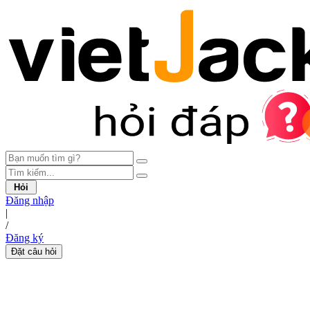
Hỏi
Đăng nhập
|
/
Đăng ký
Đặt câu hỏi