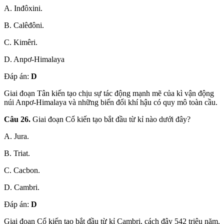
A. Inđôxini.
B. Calêđôni.
C. Kimêri.
D. Anpơ-Himalaya
Đáp án:
D
Giai đoạn Tân kiến tạo chịu sự tác động mạnh mẽ của kì vận động
núi Anpơ-Himalaya và những biến đổi khí hậu có quy mô toàn cầu.
Câu 26.
Giai đoạn Cổ kiến tạo bắt đầu từ kỉ nào dưới đây?
A. Jura.
B. Triat.
C. Cacbon.
D. Cambri.
Đáp án:
D
Giai đoạn Cổ kiến tạo bắt đầu từ kỉ Cambri, cách đây 542 triệu năm,