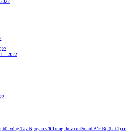
– 2022
2
2022
21 – 2022
022
n giữa vùng Tây Nguyên với Trung du và miền núi Bắc Bộ (bai 1) có