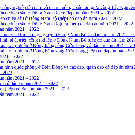
ây công nghiệp lâu năm và chăn nuôi gia súc lớn giữa vùng Tây Nguyê
hổ theo chiều sâu ở Đông Nam Bộ có đáp án năm 2021 – 2022
 theo chiều sâu ở Đông Nam Bộ (tiếp) có đáp án năm 2021 – 2022
ổ theo chiều sâu ở Đông Nam Bộ(tiếp theo) có đáp án năm 2021 – 2022
 án năm 2021 – 2022
ình hình phát triển công nghiệp ở Đông Nam Bộ có đáp án năm 2021 – 2
h hình phát triển công nghiệp ở Đông N am Bộ (tiếp)có đáp án năm 202
à cải tạo tự nhiên ở Đồng bằng sông Cửu Long có đáp án năm 2021 – 2
 cải tạo tự nhiên ở Đồng bằng sông Cửu Long (tiếp) có đáp án năm 20
 2021 – 2022
 án năm 2021 – 2022
ế, an ninh quốc phòng ở Biển Đông và các đảo, quần đảo có đáp án năm
 – 2022
 án năm 2021 – 2022
iểm có đáp án năm 2021 – 2022
ểm (tiếp) có đáp án năm 2021 – 2022
 án năm 2021 – 2022