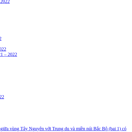
– 2022
2
2022
21 – 2022
022
n giữa vùng Tây Nguyên với Trung du và miền núi Bắc Bộ (bai 1) có