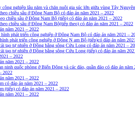
ây công nghiệp lâu năm và chăn nuôi gia súc lớn giữa vùng Tây Nguyê
hổ theo chiều sâu ở Đông Nam Bộ có đáp án năm 2021 – 2022
 theo chiều sâu ở Đông Nam Bộ (tiếp) có đáp án năm 2021 – 2022
ổ theo chiều sâu ở Đông Nam Bộ(tiếp theo) có đáp án năm 2021 – 2022
 án năm 2021 – 2022
ình hình phát triển công nghiệp ở Đông Nam Bộ có đáp án năm 2021 – 2
h hình phát triển công nghiệp ở Đông N am Bộ (tiếp)có đáp án năm 202
à cải tạo tự nhiên ở Đồng bằng sông Cửu Long có đáp án năm 2021 – 2
 cải tạo tự nhiên ở Đồng bằng sông Cửu Long (tiếp) có đáp án năm 20
 2021 – 2022
 án năm 2021 – 2022
ế, an ninh quốc phòng ở Biển Đông và các đảo, quần đảo có đáp án năm
 – 2022
 án năm 2021 – 2022
iểm có đáp án năm 2021 – 2022
ểm (tiếp) có đáp án năm 2021 – 2022
 án năm 2021 – 2022