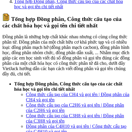
Tổng hợp Đồng phân, Công thức cấu tạo của các chất hóa
học và gọi tên chi tiết nhất
Tổng hợp Đồng phân, Công thức cấu tạo của
các chất hóa học và gọi tên chi tiết nhất
Đồng phân là những hợp chất khác nhau nhưng có cùng công thức
phân tử. Đồng phân của một chất hữu cơ khá phức tạp và có nhiều
loại: đồng phân mạch hở (đồng phân mạch cacbon), đồng phân hình
học, đồng phân nhóm chức, đồng phân dẫn xuất, ... Nhằm mục đích
giúp các em học sinh viết đủ số đồng phân và gọi tên đúng các đồng
phân của một chất hóa học có công thức phân tử đã cho, dưới đây
VietJack hướng dẫn các bạn cách viết đồng phân và gọi tên chúng
đầy đủ, chi tiết.
Tổng hợp Đồng phân, Công thức cấu tạo của các chất
hóa học và gọi tên chi tiết nhất
Công thức cấu tạo của CH4 và gọi tên | Đồng phân của
CH4 và gọi tên
Công thức cấu tạo của C2H6 và gọi tên | Đồng phân
của C2H6 và gọi tên
Công thức cấu tạo của C3H8 và gọi tên | Đồng phân
của C3H8 và gọi tên
Đồng phân của C4H10 và gọi tên | Công thức cấu tạo
của C4H10 và gọi tên