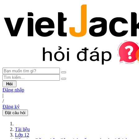
Hỏi
Đăng nhập
|
/
Đăng ký
Đặt câu hỏi
Tài liệu
Lớp 12