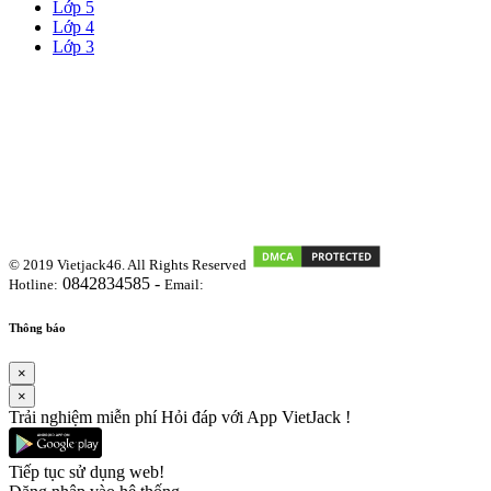
Lớp 5
Lớp 4
Lớp 3
© 2019 Vietjack46. All Rights Reserved
0842834585 -
Hotline:
Email:
vietjackteam@gmail.com
Thông báo
×
×
Trải nghiệm miễn phí Hỏi đáp với App VietJack !
Tiếp tục sử dụng web!