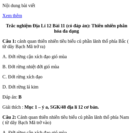
Nội dung bài viết
Xem thêm
Trắc nghiệm Địa Lí 12 Bài 11 (có đáp án): Thiên nhiên phân
hóa đa dạng
Câu 1:
cảnh quan thiên nhiên tiêu biểu củ phần lãnh thổ phía Bắc (
từ dãy Bạch Mã trở ra)
A. Đới rừng cận xích đạo gió mùa
B. Đới rừng nhiệt đới gió mùa
C. Đới rừng xích đạo
D. Đới rừng lá kim
Đáp án:
B
Giải thích :
Mục 1 – ý a, SGK/48 địa lí 12 cơ bản.
Câu 2:
Cảnh quan thiên nhiên tiêu biểu củ phần lãnh thổ phía Nam
( từ dãy Bạch Mã trở vào)
A. Đới rừng cận xích đạo gió mùa