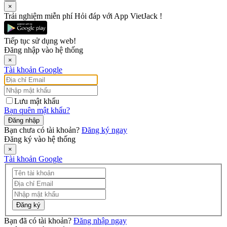
×
Trải nghiệm miễn phí Hỏi đáp với App VietJack !
Tiếp tục sử dụng web!
Đăng nhập vào hệ thống
×
Tài khoản Google
Lưu mật khẩu
Bạn quên mật khẩu?
Đăng nhập
Bạn chưa có tài khoản?
Đăng ký ngay
Đăng ký vào hệ thống
×
Tài khoản Google
Đăng ký
Bạn đã có tài khoản?
Đăng nhập ngay