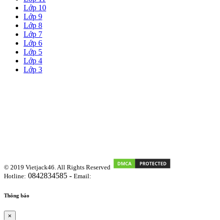
Lớp 10
Lớp 9
Lớp 8
Lớp 7
Lớp 6
Lớp 5
Lớp 4
Lớp 3
© 2019 Vietjack46. All Rights Reserved
0842834585 -
Hotline:
Email:
vietjackteam@gmail.com
Thông báo
×