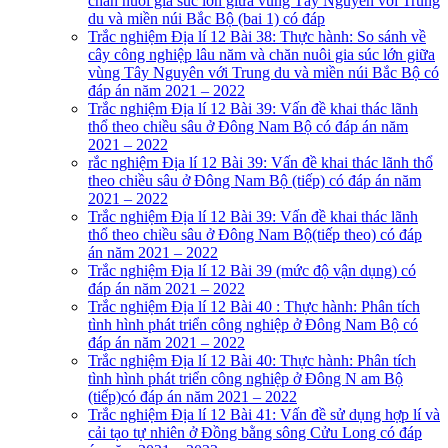
chăn nuôi gia súc lớn giữa vùng Tây Nguyên với Trung
du và miền núi Bắc Bộ (bai 1) có đáp
Trắc nghiệm Địa lí 12 Bài 38: Thực hành: So sánh về
cây công nghiệp lâu năm và chăn nuôi gia súc lớn giữa
vùng Tây Nguyên với Trung du và miền núi Bắc Bộ có
đáp án năm 2021 – 2022
Trắc nghiệm Địa lí 12 Bài 39: Vấn đề khai thác lãnh
thổ theo chiều sâu ở Đông Nam Bộ có đáp án năm
2021 – 2022
rắc nghiệm Địa lí 12 Bài 39: Vấn đề khai thác lãnh thổ
theo chiều sâu ở Đông Nam Bộ (tiếp) có đáp án năm
2021 – 2022
Trắc nghiệm Địa lí 12 Bài 39: Vấn đề khai thác lãnh
thổ theo chiều sâu ở Đông Nam Bộ(tiếp theo) có đáp
án năm 2021 – 2022
Trắc nghiệm Địa lí 12 Bài 39 (mức độ vận dụng) có
đáp án năm 2021 – 2022
Trắc nghiệm Địa lí 12 Bài 40 : Thực hành: Phân tích
tình hình phát triển công nghiệp ở Đông Nam Bộ có
đáp án năm 2021 – 2022
Trắc nghiệm Địa lí 12 Bài 40: Thực hành: Phân tích
tình hình phát triển công nghiệp ở Đông N am Bộ
(tiếp)có đáp án năm 2021 – 2022
Trắc nghiệm Địa lí 12 Bài 41: Vấn đề sử dụng hợp lí và
cải tạo tự nhiên ở Đồng bằng sông Cửu Long có đáp