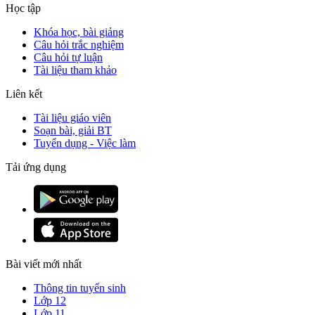
Học tập
Khóa học, bài giảng
Câu hỏi trắc nghiệm
Câu hỏi tự luận
Tài liệu tham khảo
Liên kết
Tài liệu giáo viên
Soạn bài, giải BT
Tuyển dụng - Việc làm
Tải ứng dụng
Bài viết mới nhất
Thông tin tuyển sinh
Lớp 12
Lớp 11