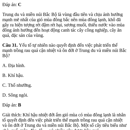
Đáp án:
C
Trung du và miền núi Bắc Bộ là vùng đầu tiên và chịu ảnh hưởng
mạnh mẽ nhất của gió mùa đông bắc nên mùa đông lạnh, khô đã
gây ra hiện tượng rét đậm rét hại, sương muối, thiếu nước vào mùa
đông ảnh hưởng đến hoạt động canh tác cây công nghiệp, cây ăn
quả, đặc sản của vùng.
Câu 31.
Yếu tố tự nhiên nào quyết định đến việc phát triển thế
mạnh trồng rau quả cận nhiệt và ôn đới ở Trung du và miền núi Bắc
Bộ?
A. Địa hình.
B. Khí hậu.
C. Thổ nhưỡng.
D. Sông ngòi.
Đáp án:
B
Giải thích: Khí hậu nhiệt đới ẩm gió mùa có mùa đông lạnh là nhân
tố quyết định đến việc phát triển thế mạnh trồng rau quả cận nhiệt
và ôn đới ở Trung du và miền núi Bắc Bộ. Một số cây tiêu biểu như