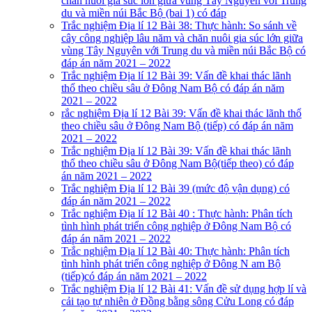
chăn nuôi gia súc lớn giữa vùng Tây Nguyên với Trung
du và miền núi Bắc Bộ (bai 1) có đáp
Trắc nghiệm Địa lí 12 Bài 38: Thực hành: So sánh về
cây công nghiệp lâu năm và chăn nuôi gia súc lớn giữa
vùng Tây Nguyên với Trung du và miền núi Bắc Bộ có
đáp án năm 2021 – 2022
Trắc nghiệm Địa lí 12 Bài 39: Vấn đề khai thác lãnh
thổ theo chiều sâu ở Đông Nam Bộ có đáp án năm
2021 – 2022
rắc nghiệm Địa lí 12 Bài 39: Vấn đề khai thác lãnh thổ
theo chiều sâu ở Đông Nam Bộ (tiếp) có đáp án năm
2021 – 2022
Trắc nghiệm Địa lí 12 Bài 39: Vấn đề khai thác lãnh
thổ theo chiều sâu ở Đông Nam Bộ(tiếp theo) có đáp
án năm 2021 – 2022
Trắc nghiệm Địa lí 12 Bài 39 (mức độ vận dụng) có
đáp án năm 2021 – 2022
Trắc nghiệm Địa lí 12 Bài 40 : Thực hành: Phân tích
tình hình phát triển công nghiệp ở Đông Nam Bộ có
đáp án năm 2021 – 2022
Trắc nghiệm Địa lí 12 Bài 40: Thực hành: Phân tích
tình hình phát triển công nghiệp ở Đông N am Bộ
(tiếp)có đáp án năm 2021 – 2022
Trắc nghiệm Địa lí 12 Bài 41: Vấn đề sử dụng hợp lí và
cải tạo tự nhiên ở Đồng bằng sông Cửu Long có đáp