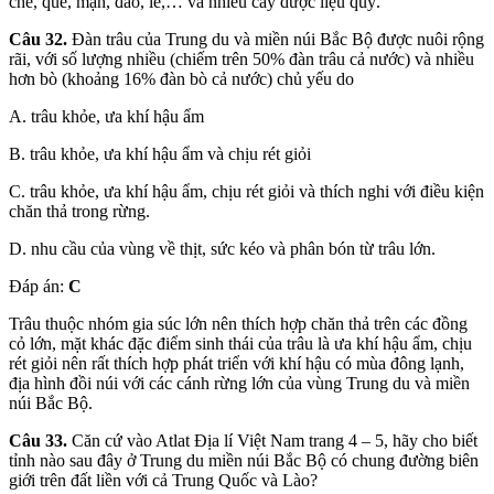
chè, quế, mận, đào, lê,… và nhiều cây dược liệu quý.
Câu 32.
Đàn trâu của Trung du và miền núi Bắc Bộ được nuôi rộng
rãi, với số lượng nhiều (chiếm trên 50% đàn trâu cả nước) và nhiều
hơn bò (khoảng 16% đàn bò cả nước) chủ yếu do
A. trâu khỏe, ưa khí hậu ẩm
B. trâu khỏe, ưa khí hậu ẩm và chịu rét giỏi
C. trâu khỏe, ưa khí hậu ẩm, chịu rét giỏi và thích nghi với điều kiện
chăn thả trong rừng.
D. nhu cầu của vùng về thịt, sức kéo và phân bón từ trâu lớn.
Đáp án:
C
Trâu thuộc nhóm gia súc lớn nên thích hợp chăn thả trên các đồng
cỏ lớn, mặt khác đặc điểm sinh thái của trâu là ưa khí hậu ẩm, chịu
rét giỏi nên rất thích hợp phát triển với khí hậu có mùa đông lạnh,
địa hình đồi núi với các cánh rừng lớn của vùng Trung du và miền
núi Bắc Bộ.
Câu 33.
Căn cứ vào Atlat Địa lí Việt Nam trang 4 – 5, hãy cho biết
tỉnh nào sau đây ở Trung du miền núi Bắc Bộ có chung đường biên
giới trên đất liền với cả Trung Quốc và Lào?