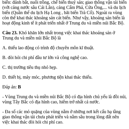
biển: đánh bắt, nuôi trồng, chế biến thuỷ sản; giao thông vận tải biển
(với cảng nước sâu Cái Lân), cảng Cẩm Phả, Cửa Ông,... và du lịch
biển (Quần thể du lịch Hạ Long , bãi biển Trà Cổ). Ngoài ra vùng
còn thể khai thác khoáng sản cát biển. Như vậy, khoáng sản biển là
hoạt động kinh tế ít phát triển nhất ở Trung du và miền núi Bắc Bộ.
Câu 23.
Khó khăn lớn nhất trong việc khai thác khoáng sản ở
Trung du và miền núi Bắc Bộ là
A. thiếu lao động có trình độ chuyên môn kĩ thuật.
B. đòi hỏi chi phí đầu tư lớn và công nghệ cao.
C. thị trường tiêu thụ nhỏ hẹp.
D. thiết bị, máy móc, phương tiện khai thác thiếu.
Đáp án:
B
- Vùng Trung du và miền núi Bắc Bộ có địa hình chủ yếu là đồi núi,
vùng Tây Bắc có địa hình cao, hiểm trở nhất cả nước.
- Đa số các mỏ quặng của vùng nằm ở những nơi kết cấu hạ tầng
giao thông vận tải chưa phát triển và nằm sâu trong lòng đất nên
việc khai thác đòi hỏi chi phí cao.