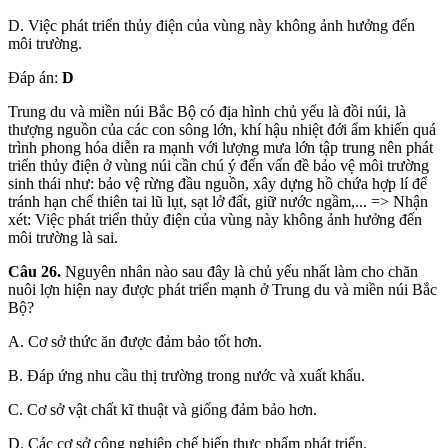
D. Việc phát triển thủy điện của vùng này không ảnh hưởng đến
môi trường.
Đáp án:
D
Trung du và miền núi Bắc Bộ có địa hình chủ yếu là đồi núi, là
thượng nguồn của các con sông lớn, khí hậu nhiệt đới ẩm khiến quá
trình phong hóa diễn ra mạnh với lượng mưa lớn tập trung nên phát
triển thủy điện ở vùng núi cần chú ý đến vấn đề bảo vệ môi trường
sinh thái như: bảo vệ rừng đầu nguồn, xây dựng hồ chứa hợp lí để
tránh hạn chế thiên tai lũ lụt, sạt lở đất, giữ nước ngầm,... => Nhận
xét: Việc phát triển thủy điện của vùng này không ảnh hưởng đến
môi trường là sai.
Câu 26.
Nguyên nhân nào sau đây là chủ yếu nhất làm cho chăn
nuôi lợn hiện nay được phát triển mạnh ở Trung du và miền núi Bắc
Bộ?
A. Cơ sở thức ăn được đảm bảo tốt hơn.
B. Đáp ứng nhu cầu thị trường trong nước và xuất khẩu.
C. Cơ sở vật chất kĩ thuật và giống đảm bảo hơn.
D. Các cơ sở công nghiệp chế biến thực phẩm phát triển.