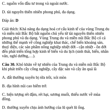
C. nguồn vốn đầu tư trong và ngoài nước.
D. tài nguyên thiên nhiên phong phú, đa dạng.
Đáp án:
D
Giải thích: Khả năng đa dạng hoá cơ cấu kinh tế của vùng Trung du
và miền núi Bắc Bộ bắt nguồn chủ yếu từ tài nguyên thiên nhiên
phong phú và đa dạng. Vùng Trung du và miền núi Bắc Bộ có cả
những thế mạnh về công nghiệp khai thác, chế biến khoáng sản,
thuỷ điện, các sản phẩm nông nghiệp nhiệt đới - cận nhiệt - ôn đới
đến phát triển tổng hợp kinh tế biển và du lịch (sinh thái, biển, nhân
văn, nghỉ dưỡng,…).
Câu 30.
Khó khăn về tự nhiên của Trung du và miền núi Bắc Bộ
khi phát triển cây công nghiệp, cây đặc sản và cây ăn quả là
A. đất thường xuyên bị rửa trôi, xói mòn
B. địa hình núi cao hiểm trở.
C. hiện tượng rét đậm, rét hại, sương muối, thiếu nước về mùa
đông.
D. thường xuyên chịu ảnh hưởng của lũ quét lũ ống.