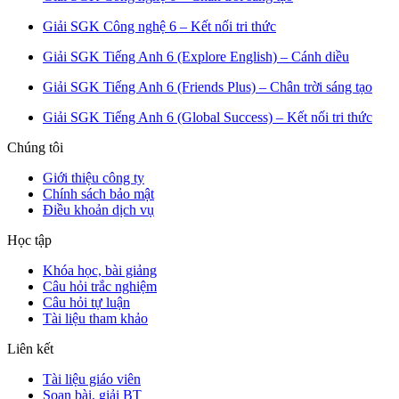
Giải SGK Công nghệ 6 – Kết nối tri thức
Giải SGK Tiếng Anh 6 (Explore English) – Cánh diều
Giải SGK Tiếng Anh 6 (Friends Plus) – Chân trời sáng tạo
Giải SGK Tiếng Anh 6 (Global Success) – Kết nối tri thức
Chúng tôi
Giới thiệu công ty
Chính sách bảo mật
Điều khoản dịch vụ
Học tập
Khóa học, bài giảng
Câu hỏi trắc nghiệm
Câu hỏi tự luận
Tài liệu tham khảo
Liên kết
Tài liệu giáo viên
Soạn bài, giải BT