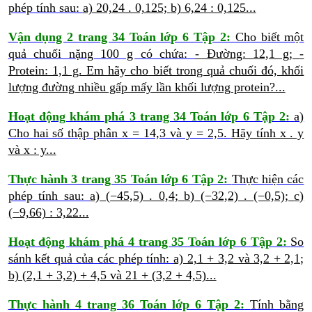
phép tính sau:
a) 20,24 . 0,125;
b) 6,24 : 0,125...
Vận dụng 2 trang 34 Toán lớp 6 Tập 2:
Cho biết một
quả chuối nặng 100 g có chứa:
- Đường: 12,1 g;
-
Protein: 1,1 g.
Em hãy cho biết trong quả chuối đó, khối
lượng đường nhiều gấp mấy lần khối lượng protein?...
Hoạt động khám phá 3 trang 34 Toán lớp 6 Tập 2:
a)
Cho hai số thập phân x = 14,3 và y = 2,5.
Hãy tính x . y
và x : y...
Thực hành 3 trang 35 Toán lớp 6 Tập 2:
Thực hiện các
phép tính sau:
a) (−45,5) . 0,4;
b) (−32,2) . (−0,5);
c)
(−9,66) : 3,22...
Hoạt động khám phá 4 trang 35 Toán lớp 6 Tập 2:
So
sánh kết quả của các phép tính:
a) 2,1 + 3,2 và 3,2 + 2,1;
b) (2,1 + 3,2) + 4,5 và 21 + (3,2 + 4,5)...
Thực hành 4 trang 36 Toán lớp 6 Tập 2:
Tính bằng