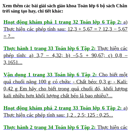
Xem thêm các bài giải sách giáo khoa Toán lớp 6 bộ sách Chân
trời sáng tạo hay, chi tiết khác:
Hoạt động khám phá 1 trang 32 Toán lớp 6 Tập 2:
a)
Thực hiện các phép tính sau:
12,3 + 5,67 = ?
12,3 − 5,67
= ?...
Thực hành 1 trang 33 Toán lớp 6 Tập 2:
Thực hiện các
phép tính:
a) 3,7 – 4,32;
b) –5,5 + 90,67;
c) 0,8 –
3,1651...
Vận dụng 1 trang 33 Toán lớp 6 Tập 2:
Cho biết một
quả chuối nặng 100 g có chứa:
- Chất béo: 0,3 g;
- Kali:
0,42 g
Em hãy cho biết trong quả chuối đó, khối lượng
kali nhiều hơn khối lượng chất béo là bao nhiêu?...
Hoạt động khám phá 2 trang 33 Toán lớp 6 Tập 2:
a)
Thực hiện các phép tính sau:
1,2 . 2,5;
125 : 0,25...
Thực hành 2 trang 34 Toán lớp 6 Tập 2:
Thực hiện các