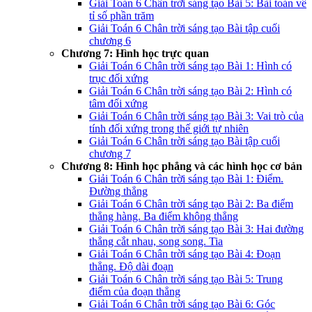
Giải Toán 6 Chân trời sáng tạo Bài 5: Bài toán về
tỉ số phần trăm
Giải Toán 6 Chân trời sáng tạo Bài tập cuối
chương 6
Chương 7: Hình học trực quan
Giải Toán 6 Chân trời sáng tạo Bài 1: Hình có
trục đối xứng
Giải Toán 6 Chân trời sáng tạo Bài 2: Hình có
tâm đối xứng
Giải Toán 6 Chân trời sáng tạo Bài 3: Vai trò của
tính đối xứng trong thế giới tự nhiên
Giải Toán 6 Chân trời sáng tạo Bài tập cuối
chương 7
Chương 8: Hình học phẳng và các hình học cơ bản
Giải Toán 6 Chân trời sáng tạo Bài 1: Điểm.
Đường thẳng
Giải Toán 6 Chân trời sáng tạo Bài 2: Ba điểm
thẳng hàng. Ba điểm không thẳng
Giải Toán 6 Chân trời sáng tạo Bài 3: Hai đường
thẳng cắt nhau, song song. Tia
Giải Toán 6 Chân trời sáng tạo Bài 4: Đoạn
thẳng. Độ dài đoạn
Giải Toán 6 Chân trời sáng tạo Bài 5: Trung
điểm của đoạn thẳng
Giải Toán 6 Chân trời sáng tạo Bài 6: Góc