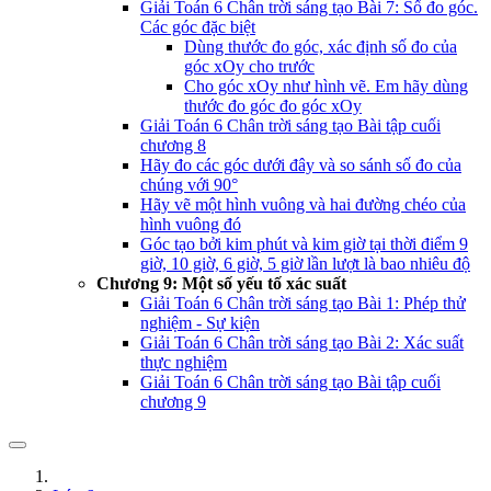
Giải Toán 6 Chân trời sáng tạo Bài 7: Số đo góc.
Các góc đặc biệt
Dùng thước đo góc, xác định số đo của
góc xOy cho trước
Cho góc xOy như hình vẽ. Em hãy dùng
thước đo góc đo góc xOy
Giải Toán 6 Chân trời sáng tạo Bài tập cuối
chương 8
Hãy đo các góc dưới đây và so sánh số đo của
chúng với 90°
Hãy vẽ một hình vuông và hai đường chéo của
hình vuông đó
Góc tạo bởi kim phút và kim giờ tại thời điểm 9
giờ, 10 giờ, 6 giờ, 5 giờ lần lượt là bao nhiêu độ
Chương 9: Một số yếu tố xác suất
Giải Toán 6 Chân trời sáng tạo Bài 1: Phép thử
nghiệm - Sự kiện
Giải Toán 6 Chân trời sáng tạo Bài 2: Xác suất
thực nghiệm
Giải Toán 6 Chân trời sáng tạo Bài tập cuối
chương 9