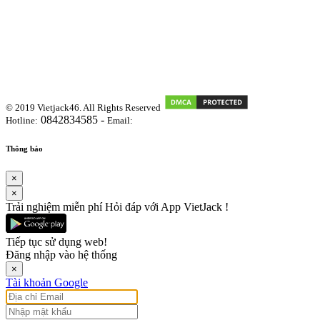
© 2019 Vietjack46. All Rights Reserved
0842834585 -
Hotline:
Email:
vietjackteam@gmail.com
Thông báo
×
×
Trải nghiệm miễn phí Hỏi đáp với App VietJack !
Tiếp tục sử dụng web!
Đăng nhập vào hệ thống
×
Tài khoản Google