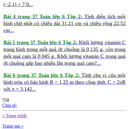
(−2,1) + 7,9...
Bài 4 trang 37 Toán lớp 6 Tập 2:
Tính diện tích một
hình chữ nhật có chiều dài 31,21 cm và chiều rộng 22,52
cm...
Bài 5 trang 37 Toán lớp 6 Tập 2:
Khối lượng vitamin C
trung bình trong một quả ớt chuông là 0,135 g, còn trong
một quả cam là 0,045 g. Khối lượng vitamin C trong quả
ớt chuông gấp bao nhiêu lần trong quả cam?...
Bài 6 trang 37 Toán lớp 6 Tập 2:
Tính chu vi của một
hình tròn có bán kính R = 1,25 m theo công thức C = 2πR
với π = 3,142...
558
Chia sẻ:
« Trang trước
Trang sau »