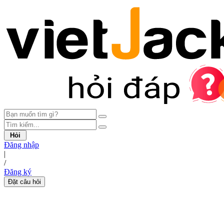
Hỏi
Đăng nhập
|
/
Đăng ký
Đặt câu hỏi