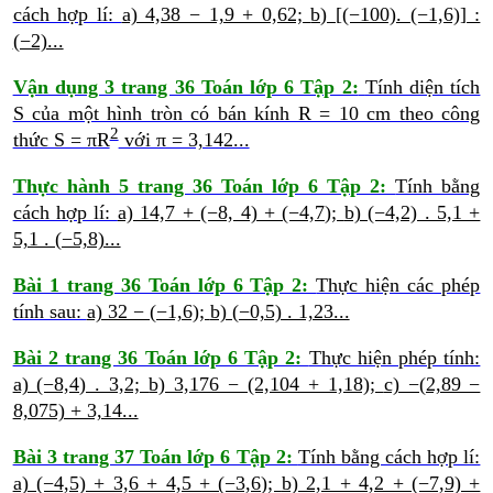
cách hợp lí:
a) 4,38 − 1,9 + 0,62;
b) [(−100). (−1,6)] :
(−2)...
Vận dụng 3 trang 36 Toán lớp 6 Tập 2:
Tính diện tích
S của một hình tròn có bán kính R = 10 cm theo công
2
thức S = πR
với π = 3,142...
Thực hành 5 trang 36 Toán lớp 6 Tập 2:
Tính bằng
cách hợp lí:
a) 14,7 + (−8, 4) + (−4,7);
b) (−4,2) . 5,1 +
5,1 . (−5,8)...
Bài 1 trang 36 Toán lớp 6 Tập 2:
Thực hiện các phép
tính sau:
a) 32 − (−1,6);
b) (−0,5) . 1,23...
Bài 2 trang 36 Toán lớp 6 Tập 2:
Thực hiện phép tính:
a) (−8,4) . 3,2;
b) 3,176 − (2,104 + 1,18);
c) −(2,89 −
8,075) + 3,14...
Bài 3 trang 37 Toán lớp 6 Tập 2:
Tính bằng cách hợp lí:
a) (−4,5) + 3,6 + 4,5 + (−3,6);
b) 2,1 + 4,2 + (−7,9) +