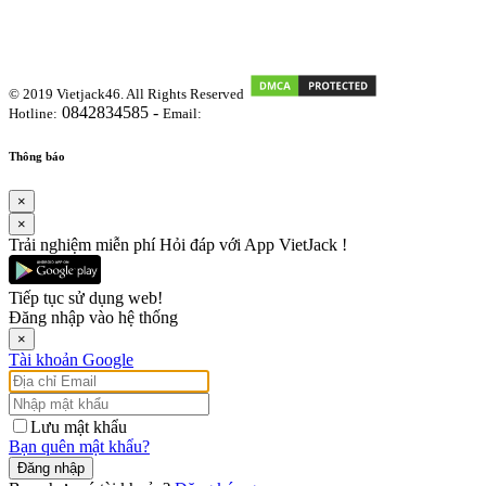
© 2019 Vietjack46. All Rights Reserved
0842834585 -
Hotline:
Email:
vietjackteam@gmail.com
Thông báo
×
×
Trải nghiệm miễn phí Hỏi đáp với App VietJack !
Tiếp tục sử dụng web!
Đăng nhập vào hệ thống
×
Tài khoản Google
Lưu mật khẩu
Bạn quên mật khẩu?
Đăng nhập