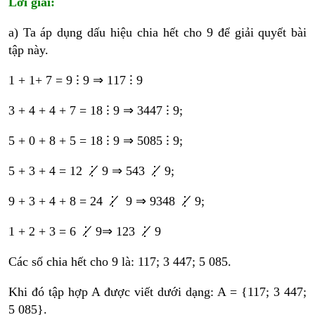
Lời giải:
a) Ta áp dụng dấu hiệu chia hết cho 9 để giải quyết bài
tập này.
1 + 1+ 7 = 9 ⁝ 9 ⇒ 117 ⁝ 9
3 + 4 + 4 + 7 = 18 ⁝ 9 ⇒ 3447 ⁝ 9;
5 + 0 + 8 + 5 = 18 ⁝ 9 ⇒ 5085 ⁝ 9;
5 + 3 + 4 = 12 ⋮̸ 9 ⇒ 543 ⋮̸ 9;
9 + 3 + 4 + 8 = 24 ⋮̸ 9 ⇒ 9348 ⋮̸ 9;
1 + 2 + 3 = 6 ⋮̸ 9⇒ 123 ⋮̸ 9
Các số chia hết cho 9 là: 117; 3 447; 5 085.
Khi đó tập hợp A được viết dưới dạng: A = {117; 3 447;
5 085}.