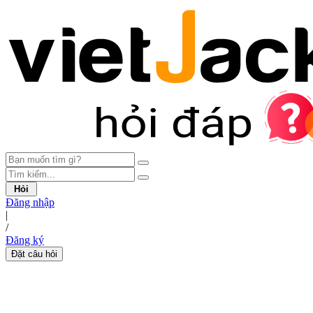
Hỏi
Đăng nhập
|
/
Đăng ký
Đặt câu hỏi