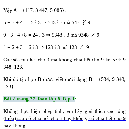
Vậy A = {117; 3 447; 5 085}.
5 + 3 + 4 = 12 ⁝ 3 ⇒ 543 ⁝ 3 mà 543 ⋮̸ 9
9 +3 +4 +8 = 24 ⁝ 3 ⇒ 9348 ⁝ 3 mà 9348 ⋮̸ 9
1 + 2 + 3 = 6 ⁝ 3 ⇒ 123 ⁝ 3 mà 123 ⋮̸ 9
Các số chia hết cho 3 mà không chia hết cho 9 là: 534; 9
348; 123.
Khi đó tập hợp B được viết dưới dạng B = {534; 9 348;
123}.
Bài 2 trang 27 Toán lớp 6 Tập 1
:
Không thực hiện phép tính, em hãy giải thích các tổng
(hiệu) sau có chia hết cho 3 hay không, có chia hết cho 9
hay không.