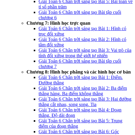
Giải Toán 6 Chân trời sáng tạo Bài 5: Bài toán về
tỉ số phần trăm
Giải Toán 6 Chân trời sáng tạo Bài tập cuối
chương 6
Chương 7: Hình học trực quan
Giải Toán 6 Chân trời sáng tạo Bài 1: Hình có
trục đối xứng
Giải Toán 6 Chân trời sáng tạo Bài 2: Hình có
tâm đối xứng
Giải Toán 6 Chân trời sáng tạo Bài 3: Vai trò của
tính đối xứng trong thế giới tự nhiên
Giải Toán 6 Chân trời sáng tạo Bài tập cuối
chương 7
Chương 8: Hình học phẳng và các hình học cơ bản
Giải Toán 6 Chân trời sáng tạo Bài 1: Điểm.
Đường thẳng
Giải Toán 6 Chân trời sáng tạo Bài 2: Ba điểm
thẳng hàng. Ba điểm không thẳng
Giải Toán 6 Chân trời sáng tạo Bài 3: Hai đường
thẳng cắt nhau, song song. Tia
Giải Toán 6 Chân trời sáng tạo Bài 4: Đoạn
thẳng. Độ dài đoạn
Giải Toán 6 Chân trời sáng tạo Bài 5: Trung
điểm của đoạn thẳng
Giải Toán 6 Chân trời sáng tạo Bài 6: Góc