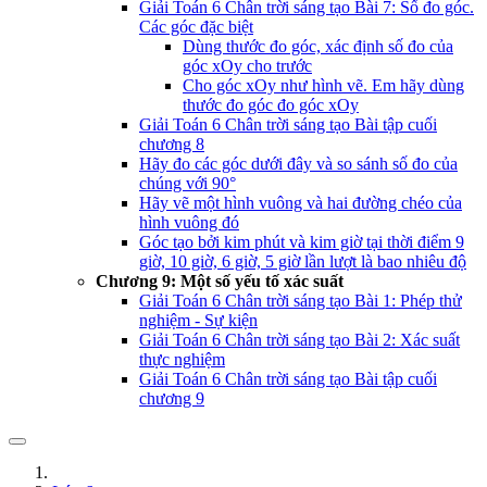
Giải Toán 6 Chân trời sáng tạo Bài 7: Số đo góc.
Các góc đặc biệt
Dùng thước đo góc, xác định số đo của
góc xOy cho trước
Cho góc xOy như hình vẽ. Em hãy dùng
thước đo góc đo góc xOy
Giải Toán 6 Chân trời sáng tạo Bài tập cuối
chương 8
Hãy đo các góc dưới đây và so sánh số đo của
chúng với 90°
Hãy vẽ một hình vuông và hai đường chéo của
hình vuông đó
Góc tạo bởi kim phút và kim giờ tại thời điểm 9
giờ, 10 giờ, 6 giờ, 5 giờ lần lượt là bao nhiêu độ
Chương 9: Một số yếu tố xác suất
Giải Toán 6 Chân trời sáng tạo Bài 1: Phép thử
nghiệm - Sự kiện
Giải Toán 6 Chân trời sáng tạo Bài 2: Xác suất
thực nghiệm
Giải Toán 6 Chân trời sáng tạo Bài tập cuối
chương 9