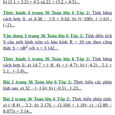
b) (2,1 + 3,2) + 4,5 và 21 + (3,2 + 4,5)...
Thực hành 4 trang 36 Toán lớp 6 Tập 2:
Tính bằng
cách hợp lí:
a) 4,38 − 1,9 + 0,62;
b) [(−100). (−1,6)] :
(−2)...
Vận dụng 3 trang 36 Toán lớp 6 Tập 2:
Tính diện tích
S của một hình tròn có bán kính R = 10 cm theo công
2
thức S = πR
với π = 3,142...
Thực hành 5 trang 36 Toán lớp 6 Tập 2:
Tính bằng
cách hợp lí:
a) 14,7 + (−8, 4) + (−4,7);
b) (−4,2) . 5,1 +
5,1 . (−5,8)...
Bài 1 trang 36 Toán lớp 6 Tập 2:
Thực hiện các phép
tính sau:
a) 32 − (−1,6);
b) (−0,5) . 1,23...
Bài 2 trang 36 Toán lớp 6 Tập 2:
Thực hiện phép tính:
a) (−8,4) . 3,2;
b) 3,176 − (2,104 + 1,18);
c) −(2,89 −
8,075) + 3,14...