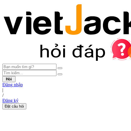
Hỏi
Đăng nhập
|
/
Đăng ký
Đặt câu hỏi