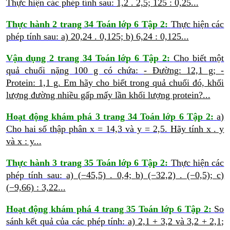
Thực hiện các phép tính sau:
1,2 . 2,5;
125 : 0,25...
Thực hành 2 trang 34 Toán lớp 6 Tập 2:
Thực hiện các
phép tính sau:
a) 20,24 . 0,125;
b) 6,24 : 0,125...
Vận dụng 2 trang 34 Toán lớp 6 Tập 2:
Cho biết một
quả chuối nặng 100 g có chứa:
- Đường: 12,1 g;
-
Protein: 1,1 g.
Em hãy cho biết trong quả chuối đó, khối
lượng đường nhiều gấp mấy lần khối lượng protein?...
Hoạt động khám phá 3 trang 34 Toán lớp 6 Tập 2:
a)
Cho hai số thập phân x = 14,3 và y = 2,5.
Hãy tính x . y
và x : y...
Thực hành 3 trang 35 Toán lớp 6 Tập 2:
Thực hiện các
phép tính sau:
a) (−45,5) . 0,4;
b) (−32,2) . (−0,5);
c)
(−9,66) : 3,22...
Hoạt động khám phá 4 trang 35 Toán lớp 6 Tập 2:
So
sánh kết quả của các phép tính:
a) 2,1 + 3,2 và 3,2 + 2,1;