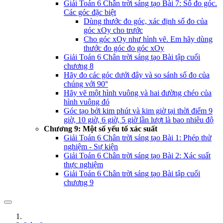
Giải Toán 6 Chân trời sáng tạo Bài 7: Số đo góc.
Các góc đặc biệt
Dùng thước đo góc, xác định số đo của
góc xOy cho trước
Cho góc xOy như hình vẽ. Em hãy dùng
thước đo góc đo góc xOy
Giải Toán 6 Chân trời sáng tạo Bài tập cuối
chương 8
Hãy đo các góc dưới đây và so sánh số đo của
chúng với 90°
Hãy vẽ một hình vuông và hai đường chéo của
hình vuông đó
Góc tạo bởi kim phút và kim giờ tại thời điểm 9
giờ, 10 giờ, 6 giờ, 5 giờ lần lượt là bao nhiêu độ
Chương 9: Một số yếu tố xác suất
Giải Toán 6 Chân trời sáng tạo Bài 1: Phép thử
nghiệm - Sự kiện
Giải Toán 6 Chân trời sáng tạo Bài 2: Xác suất
thực nghiệm
Giải Toán 6 Chân trời sáng tạo Bài tập cuối
chương 9