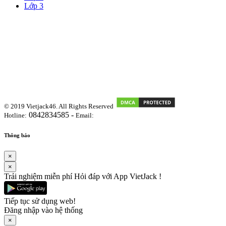
Lớp 3
© 2019 Vietjack46. All Rights Reserved
0842834585 -
Hotline:
Email:
vietjackteam@gmail.com
Thông báo
×
×
Trải nghiệm miễn phí Hỏi đáp với App VietJack !
Tiếp tục sử dụng web!
Đăng nhập vào hệ thống
×