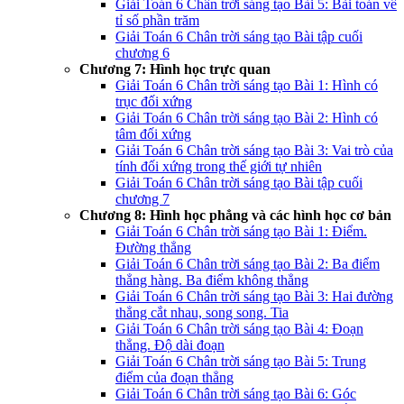
Giải Toán 6 Chân trời sáng tạo Bài 5: Bài toán về
tỉ số phần trăm
Giải Toán 6 Chân trời sáng tạo Bài tập cuối
chương 6
Chương 7: Hình học trực quan
Giải Toán 6 Chân trời sáng tạo Bài 1: Hình có
trục đối xứng
Giải Toán 6 Chân trời sáng tạo Bài 2: Hình có
tâm đối xứng
Giải Toán 6 Chân trời sáng tạo Bài 3: Vai trò của
tính đối xứng trong thế giới tự nhiên
Giải Toán 6 Chân trời sáng tạo Bài tập cuối
chương 7
Chương 8: Hình học phẳng và các hình học cơ bản
Giải Toán 6 Chân trời sáng tạo Bài 1: Điểm.
Đường thẳng
Giải Toán 6 Chân trời sáng tạo Bài 2: Ba điểm
thẳng hàng. Ba điểm không thẳng
Giải Toán 6 Chân trời sáng tạo Bài 3: Hai đường
thẳng cắt nhau, song song. Tia
Giải Toán 6 Chân trời sáng tạo Bài 4: Đoạn
thẳng. Độ dài đoạn
Giải Toán 6 Chân trời sáng tạo Bài 5: Trung
điểm của đoạn thẳng
Giải Toán 6 Chân trời sáng tạo Bài 6: Góc