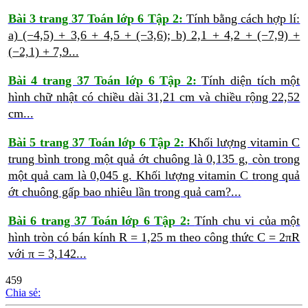
Bài 3 trang 37 Toán lớp 6 Tập 2:
Tính bằng cách hợp lí:
a) (−4,5) + 3,6 + 4,5 + (−3,6);
b) 2,1 + 4,2 + (−7,9) +
(−2,1) + 7,9...
Bài 4 trang 37 Toán lớp 6 Tập 2:
Tính diện tích một
hình chữ nhật có chiều dài 31,21 cm và chiều rộng 22,52
cm...
Bài 5 trang 37 Toán lớp 6 Tập 2:
Khối lượng vitamin C
trung bình trong một quả ớt chuông là 0,135 g, còn trong
một quả cam là 0,045 g. Khối lượng vitamin C trong quả
ớt chuông gấp bao nhiêu lần trong quả cam?...
Bài 6 trang 37 Toán lớp 6 Tập 2:
Tính chu vi của một
hình tròn có bán kính R = 1,25 m theo công thức C = 2πR
với π = 3,142...
459
Chia sẻ: