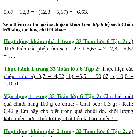
5,67 − 12,3 = −(12,3 − 5,67) = −6,63.
Xem thêm các bài giải sách giáo khoa Toán lớp 6 bộ sách Chân
trời sáng tạo hay, chi tiết khác:
Hoạt động khám phá 1 trang 32 Toán lớp 6 Tập 2:
a)
Thực hiện các phép tính sau:
12,3 + 5,67 = ?
12,3 − 5,67
= ?...
Thực hành 1 trang 33 Toán lớp 6 Tập 2:
Thực hiện các
phép tính:
a) 3,7 – 4,32;
b) –5,5 + 90,67;
c) 0,8 –
3,1651...
Vận dụng 1 trang 33 Toán lớp 6 Tập 2:
Cho biết một
quả chuối nặng 100 g có chứa:
- Chất béo: 0,3 g;
- Kali:
0,42 g
Em hãy cho biết trong quả chuối đó, khối lượng
kali nhiều hơn khối lượng chất béo là bao nhiêu?...
Hoạt động khám phá 2 trang 33 Toán lớp 6 Tập 2:
a)