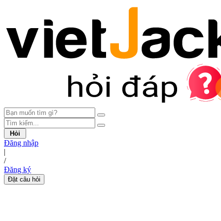
Hỏi
Đăng nhập
|
/
Đăng ký
Đặt câu hỏi