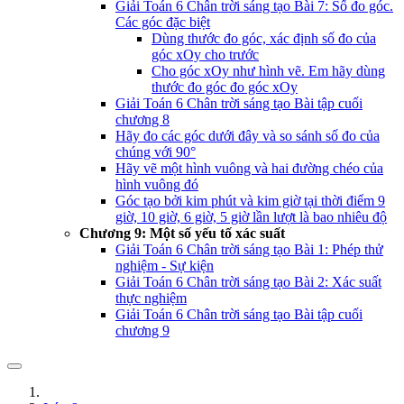
Giải Toán 6 Chân trời sáng tạo Bài 7: Số đo góc.
Các góc đặc biệt
Dùng thước đo góc, xác định số đo của
góc xOy cho trước
Cho góc xOy như hình vẽ. Em hãy dùng
thước đo góc đo góc xOy
Giải Toán 6 Chân trời sáng tạo Bài tập cuối
chương 8
Hãy đo các góc dưới đây và so sánh số đo của
chúng với 90°
Hãy vẽ một hình vuông và hai đường chéo của
hình vuông đó
Góc tạo bởi kim phút và kim giờ tại thời điểm 9
giờ, 10 giờ, 6 giờ, 5 giờ lần lượt là bao nhiêu độ
Chương 9: Một số yếu tố xác suất
Giải Toán 6 Chân trời sáng tạo Bài 1: Phép thử
nghiệm - Sự kiện
Giải Toán 6 Chân trời sáng tạo Bài 2: Xác suất
thực nghiệm
Giải Toán 6 Chân trời sáng tạo Bài tập cuối
chương 9