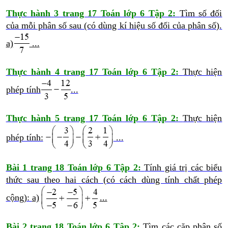
Thực hành 3 trang 17 Toán lớp 6 Tập 2:
Tìm số đối
của mỗi phân số sau (có dùng kí hiệu số đối của phân số).
a)
...
Thực hành 4 trang 17 Toán lớp 6 Tập 2:
Thực hiện
phép tính
...
Thực hành 5 trang 17 Toán lớp 6 Tập 2:
Thực hiện
phép tính:
...
Bài 1 trang 18 Toán lớp 6 Tập 2:
Tính giá trị các biểu
thức sau theo hai cách (có cách dùng tính chất phép
cộng):
a)
...
Bài 2 trang 18 Toán lớp 6 Tập 2:
Tìm các cặp phân số