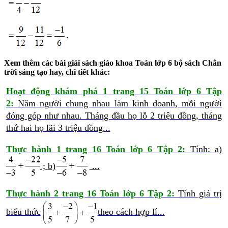
Xem thêm các bài giải sách giáo khoa Toán lớp 6 bộ sách Chân
trời sáng tạo hay, chi tiết khác:
Hoạt động khám phá 1 trang 15 Toán lớp 6 Tập
2:
Năm người chung nhau làm kinh doanh, mỗi người
đóng góp như nhau. Tháng đầu họ lỗ 2 triệu đồng, tháng
thứ hai họ lãi 3 triệu đồng...
Thực hành 1 trang 16 Toán lớp 6 Tập 2:
Tính:
a)
;
b)
...
Thực hành 2 trang 16 Toán lớp 6 Tập 2:
Tính giá trị
biểu thức
theo cách hợp lí...