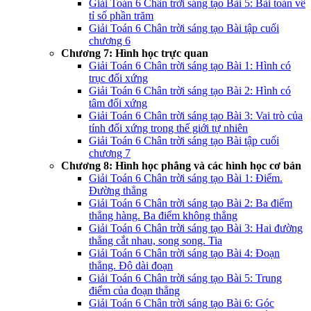
Giải Toán 6 Chân trời sáng tạo Bài 5: Bài toán về
tỉ số phần trăm
Giải Toán 6 Chân trời sáng tạo Bài tập cuối
chương 6
Chương 7: Hình học trực quan
Giải Toán 6 Chân trời sáng tạo Bài 1: Hình có
trục đối xứng
Giải Toán 6 Chân trời sáng tạo Bài 2: Hình có
tâm đối xứng
Giải Toán 6 Chân trời sáng tạo Bài 3: Vai trò của
tính đối xứng trong thế giới tự nhiên
Giải Toán 6 Chân trời sáng tạo Bài tập cuối
chương 7
Chương 8: Hình học phẳng và các hình học cơ bản
Giải Toán 6 Chân trời sáng tạo Bài 1: Điểm.
Đường thẳng
Giải Toán 6 Chân trời sáng tạo Bài 2: Ba điểm
thẳng hàng. Ba điểm không thẳng
Giải Toán 6 Chân trời sáng tạo Bài 3: Hai đường
thẳng cắt nhau, song song. Tia
Giải Toán 6 Chân trời sáng tạo Bài 4: Đoạn
thẳng. Độ dài đoạn
Giải Toán 6 Chân trời sáng tạo Bài 5: Trung
điểm của đoạn thẳng
Giải Toán 6 Chân trời sáng tạo Bài 6: Góc