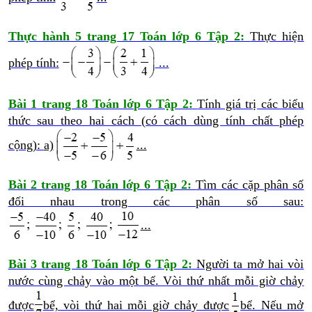
Thực hành 5 trang 17 Toán lớp 6 Tập 2:
Thực hiện
phép tính:
...
Bài 1 trang 18 Toán lớp 6 Tập 2:
Tính giá trị các biểu
thức sau theo hai cách (có cách dùng tính chất phép
cộng):
a)
...
Bài 2 trang 18 Toán lớp 6 Tập 2:
Tìm các cặp phân số
đối nhau trong các phân số sau:
...
Bài 3 trang 18 Toán lớp 6 Tập 2:
Người ta mở hai vòi
nước cùng chảy vào một bể. Vòi thứ nhất mỗi giờ chảy
được
bể, vòi thứ hai mỗi giờ chảy được
bể. Nếu mở