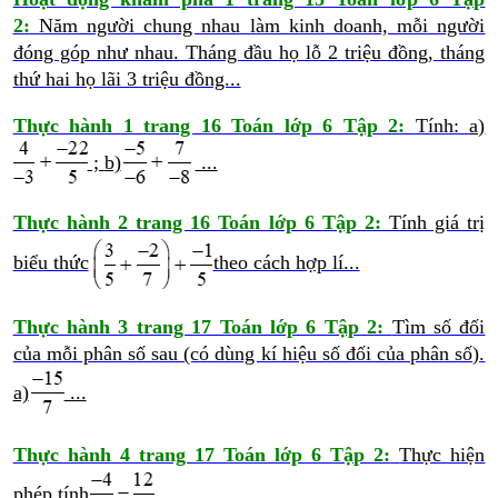
2:
Năm người chung nhau làm kinh doanh, mỗi người
đóng góp như nhau. Tháng đầu họ lỗ 2 triệu đồng, tháng
thứ hai họ lãi 3 triệu đồng...
Thực hành 1 trang 16 Toán lớp 6 Tập 2:
Tính:
a)
;
b)
...
Thực hành 2 trang 16 Toán lớp 6 Tập 2:
Tính giá trị
biểu thức
theo cách hợp lí...
Thực hành 3 trang 17 Toán lớp 6 Tập 2:
Tìm số đối
của mỗi phân số sau (có dùng kí hiệu số đối của phân số).
a)
...
Thực hành 4 trang 17 Toán lớp 6 Tập 2:
Thực hiện
phép tính
...