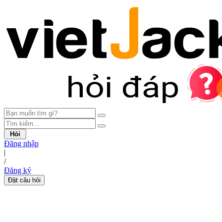
Hỏi
Đăng nhập
|
/
Đăng ký
Đặt câu hỏi