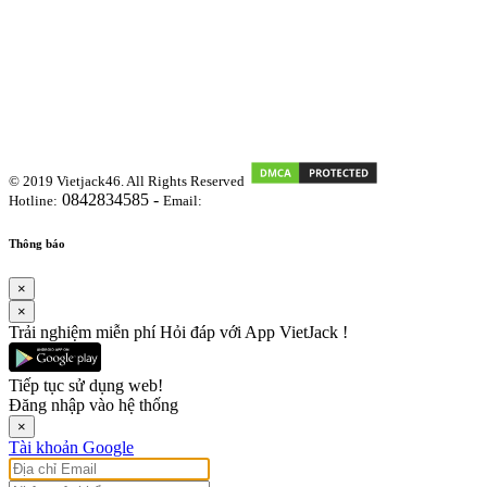
© 2019 Vietjack46. All Rights Reserved
0842834585 -
Hotline:
Email:
vietjackteam@gmail.com
Thông báo
×
×
Trải nghiệm miễn phí Hỏi đáp với App VietJack !
Tiếp tục sử dụng web!
Đăng nhập vào hệ thống
×
Tài khoản Google