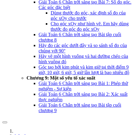
Giải Toán 6 Chân trời sáng tạo Bài 7: Số đo góc.
Các góc đặc biệt
Dùng thước đo góc, xác định số đo của
góc xOy cho trước
Cho góc xOy như hình vẽ. Em hãy dùng
thước đo góc đo góc xOy
Giải Toán 6 Chân trời sáng tạo Bài tập cuối
chương 8
Hãy đo các góc dưới đây và so sánh số đo của
chúng với 90°
Hãy vẽ một hình vuông và hai đường chéo của
hình vuông đó
Góc tạo bởi kim phút và kim giờ tại thời điểm 9
giờ, 10 giờ, 6 giờ, 5 giờ lần lượt là bao nhiêu độ
Chương 9: Một số yếu tố xác suất
Giải Toán 6 Chân trời sáng tạo Bài 1: Phép thử
nghiệm - Sự kiện
Giải Toán 6 Chân trời sáng tạo Bài 2: Xác suất
thực nghiệm
Giải Toán 6 Chân trời sáng tạo Bài tập cuối
chương 9