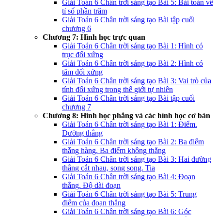
Giải Toán 6 Chân trời sáng tạo Bài 5: Bài toán về
tỉ số phần trăm
Giải Toán 6 Chân trời sáng tạo Bài tập cuối
chương 6
Chương 7: Hình học trực quan
Giải Toán 6 Chân trời sáng tạo Bài 1: Hình có
trục đối xứng
Giải Toán 6 Chân trời sáng tạo Bài 2: Hình có
tâm đối xứng
Giải Toán 6 Chân trời sáng tạo Bài 3: Vai trò của
tính đối xứng trong thế giới tự nhiên
Giải Toán 6 Chân trời sáng tạo Bài tập cuối
chương 7
Chương 8: Hình học phẳng và các hình học cơ bản
Giải Toán 6 Chân trời sáng tạo Bài 1: Điểm.
Đường thẳng
Giải Toán 6 Chân trời sáng tạo Bài 2: Ba điểm
thẳng hàng. Ba điểm không thẳng
Giải Toán 6 Chân trời sáng tạo Bài 3: Hai đường
thẳng cắt nhau, song song. Tia
Giải Toán 6 Chân trời sáng tạo Bài 4: Đoạn
thẳng. Độ dài đoạn
Giải Toán 6 Chân trời sáng tạo Bài 5: Trung
điểm của đoạn thẳng
Giải Toán 6 Chân trời sáng tạo Bài 6: Góc