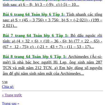
tính sau:
a) 6 – 8; b) 3 – (-9); c) (-5) – 10...
Bài 6 trang 64 Toán lớp 6 Tập 1:
Tính nhanh các tổng
sau:
a) S = (45 – 3 756) + 3 756;
b) S = (-2 021) - (199 –
2 021)...
Bài 7 trang 64 Toán lớp 6 Tập 1:
Bỏ dấu ngoặc rồi
tính:
a) (4 + 32 + 6) + (10 – 36 - 6);
b) (77 + 22 – 65) -
(67 + 12 - 75);
c) - (-21 + 43 + 7) – (11 – 53 - 17)...
Bài 8 trang 64 Toán lớp 6 Tập 1:
Archimedes (Ác-si-
mét) là nhà bác học người Hi Lạp, ông sinh năm 287
TCN và mất năm 212 TCN.
a) Em hãy dùng số nguyên
âm để ghi năm sinh năm mất của Archimedes...
538
Chia sẻ:
« Trang trước
Trang sau »