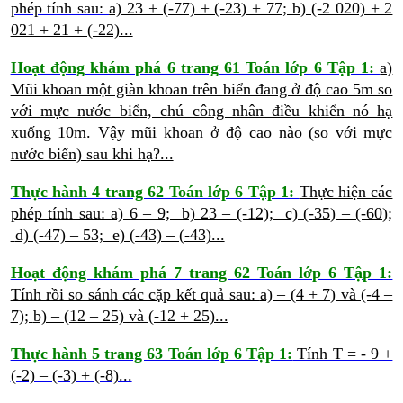
phép tính sau:
a) 23 + (-77) + (-23) + 77;
b) (-2 020) + 2
021 + 21 + (-22)...
Hoạt động khám phá 6 trang 61 Toán lớp 6 Tập 1:
a)
Mũi khoan một giàn khoan trên biển đang ở độ cao 5m so
với mực nước biển, chú công nhân điều khiển nó hạ
xuống 10m. Vậy mũi khoan ở độ cao nào (so với mực
nước biển) sau khi hạ?...
Thực hành 4 trang 62 Toán lớp 6 Tập 1:
Thực hiện các
phép tính sau:
a) 6 – 9; b) 23 – (-12); c) (-35) – (-60);
d) (-47) – 53; e) (-43) – (-43)...
Hoạt động khám phá 7 trang 62 Toán lớp 6 Tập 1:
Tính rồi so sánh các cặp kết quả sau:
a) – (4 + 7) và (-4 –
7);
b) – (12 – 25) và (-12 + 25)...
Thực hành 5 trang 63 Toán lớp 6 Tập 1:
Tính T = - 9 +
(-2) – (-3) + (-8)...