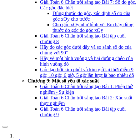
Giải Toán 6 Chân trời sáng tạo Bài 7: Số đo góc.
Các góc đặc biệt
Dùng thước đo góc, xác định số đo của
góc xOy cho trước
Cho góc xOy như hình vẽ. Em hãy dùng
thước đo góc đo góc xOy
Giải Toán 6 Chân trời sáng tạo Bài tập cuối
chương 8
Hãy đo các góc dưới đây và so sánh số đo của
chúng với 90°
Hãy vẽ một hình vuông và hai đường chéo của
hình vuông đó
Góc tạo bởi kim phút và kim giờ tại thời điểm 9
giờ, 10 giờ, 6 giờ, 5 giờ lần lượt là bao nhiêu độ
Chương 9: Một số yếu tố xác suất
Giải Toán 6 Chân trời sáng tạo Bài 1: Phép thử
nghiệm - Sự kiện
Giải Toán 6 Chân trời sáng tạo Bài 2: Xác suất
thực nghiệm
Giải Toán 6 Chân trời sáng tạo Bài tập cuối
chương 9