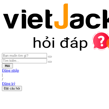
Hỏi
Đăng nhập
|
/
Đăng ký
Đặt câu hỏi