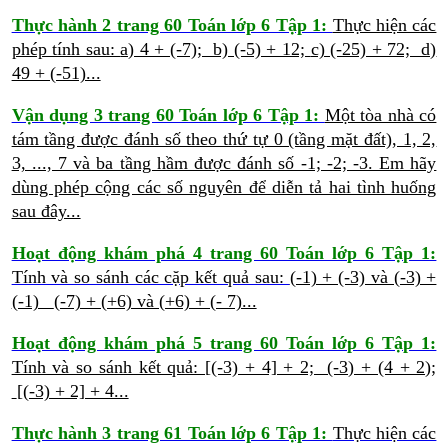
Thực hành 2 trang 60 Toán lớp 6 Tập 1:
Thực hiện các
phép tính sau:
a) 4 + (-7); b) (-5) + 12;
c) (-25) + 72; d)
49 + (-51)...
Vận dụng 3 trang 60 Toán lớp 6 Tập 1:
Một tòa nhà có
tám tầng được đánh số theo thứ tự 0 (tầng mặt đất), 1, 2,
3, ..., 7 và ba tầng hầm được đánh số -1; -2; -3. Em hãy
dùng phép cộng các số nguyên để diễn tả hai tình huống
sau đây...
Hoạt động khám phá 4 trang 60 Toán lớp 6 Tập 1:
Tính và so sánh các cặp kết quả sau:
(-1) + (-3) và (-3) +
(-1)
(-7) + (+6) và (+6) + (- 7)...
Hoạt động khám phá 5 trang 60 Toán lớp 6 Tập 1:
Tính và so sánh kết quả:
[(-3) + 4] + 2; (-3) + (4 + 2);
[(-3) + 2] + 4...
Thực hành 3 trang 61 Toán lớp 6 Tập 1:
Thực hiện các