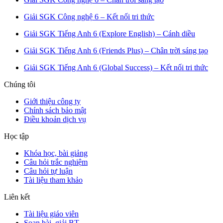
Giải SGK Công nghệ 6 – Kết nối tri thức
Giải SGK Tiếng Anh 6 (Explore English) – Cánh diều
Giải SGK Tiếng Anh 6 (Friends Plus) – Chân trời sáng tạo
Giải SGK Tiếng Anh 6 (Global Success) – Kết nối tri thức
Chúng tôi
Giới thiệu công ty
Chính sách bảo mật
Điều khoản dịch vụ
Học tập
Khóa học, bài giảng
Câu hỏi trắc nghiệm
Câu hỏi tự luận
Tài liệu tham khảo
Liên kết
Tài liệu giáo viên
Soạn bài, giải BT