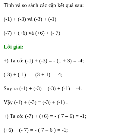
Tính và so sánh các cặp kết quả sau:
(-1) + (-3) và (-3) + (-1)
(-7) + (+6) và (+6) + (- 7)
Lời giải:
+) Ta có: (-1) + (-3) = - (1 + 3) = -4;
(-3) + (-1) = - (3 + 1) = -4;
Suy ra (-1) + (-3) = (-3) + (-1) = -4.
Vậy (-1) + (-3) = (-3) + (-1) .
+) Ta có: (-7) + (+6) = - ( 7 – 6) = -1;
(+6) + (- 7) = - ( 7 – 6 ) = -1;