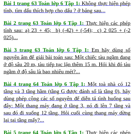
Bài 1 trang 63 Toán lớp 6 Tập 1:
Không thực hiện phép
tính, tìm dấu thích hợp cho dấu ? ở bảng sau...
Bài 2 trang 63 Toán lớp 6 Tập 1:
Thực hiện các phép
tính sau:
a) 23 + 45; b) (-42) + (-54); c) 2 025 + (-2
025)...
Bài 3 trang 63 Toán lớp 6 Tập 1:
Em hãy dùng số
nguyên âm để giải bài toán sau:
Một chiếc tàu ngầm đang
ở độ sâu 20 m, tàu tiếp tục lặn thêm 15 m. Hỏi khi đó tàu
ngầm ở độ sâu là bao nhiêu mét?...
Bài 4 trang 64 Toán lớp 6 Tập 1:
Một toà nhà có 12
tầng và 3 tầng hầm (tầng G được đánh số là tầng 0), hãy
dùng phép cộng các số nguyên để diễn tả tình huống sau
đây: Một thang máy đang ở tầng 3, nó đi lên 7 tầng và
sau đó đi xuống 12 tầng. Hỏi cuối cùng thang máy dừng
lại tại tầng mấy?...
Bài 5 trang 64 Toán lớp 6 Tập 1:
Thực hiện các phép