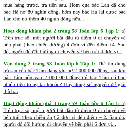
mua hàng trước, trả tiền sau. Hôm qua bác Lan đã cho
bác Hà nợ 80 nghìn đồng, hôm nay bác Hà lại được bác
Lan cho nợ thêm 40 nghìn đồng nữa...
Hoạt động khám phá 2 trang 58 Toán lớp 6 Tập 1:
a)
Trên trục số, một người bắt đầu từ điểm 0 di chuyển về
bên phải (theo chiều dương) 4 đơn vị đến điểm +4. Sau
đó, người đó đổi hướng di chuyển về bên trái 4 đơn vị...
Vận dụng 2 trang 58 Toán lớp 6 Tập 1:
Thẻ tín dụng
trả sau của bác Tám đang ghi nợ 2 000 000 đồng, sau khi
bác Tám nộp vào 2 000 000 đồng thì bác Tám có bao
nhiêu tiền trong tài khoản? Hãy dùng số nguyên để giải
thích...
Hoạt động khám phá 3 trang 59 Toán lớp 6 Tập 1:
a)
Trên trục số, một người bắt đầu từ điểm 0 di chuyển về
bên trái (theo chiều âm) 2 đơn vị đến điểm – 2. Sau đó,
người đó đổi hướng di chuyển về bên phải 6 đơn vị...