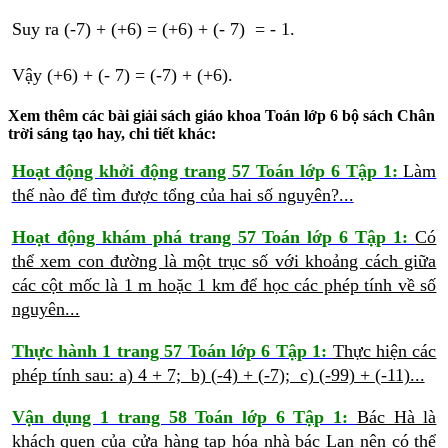
Suy ra (-7) + (+6) = (+6) + (- 7) = - 1.
Vậy (+6) + (- 7) = (-7) + (+6).
Xem thêm các bài giải sách giáo khoa Toán lớp 6 bộ sách Chân
trời sáng tạo hay, chi tiết khác:
Hoạt động khởi động trang 57 Toán lớp 6 Tập 1:
Làm
thế nào để tìm được tổng của hai số nguyên?...
Hoạt động khám phá trang 57 Toán lớp 6 Tập 1:
Có
thể xem con đường là một trục số với khoảng cách giữa
các cột mốc là 1 m hoặc 1 km để học các phép tính về số
nguyên...
Thực hành 1 trang 57 Toán lớp 6 Tập 1:
Thực hiện các
phép tính sau:
a) 4 + 7; b) (-4) + (-7); c) (-99) + (-11)...
Vận dụng 1 trang 58 Toán lớp 6 Tập 1:
Bác Hà là
khách quen của cửa hàng tạp hóa nhà bác Lan nên có thể