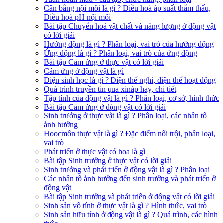
Cân bằng nội môi là gì ? Điều hoà áp suất thẩm thấu,
Điều hoà pH nội môi
Bài tập Chuyển hoá vật chất và năng lượng ở động vật
có lời giải
Hướng động là gì ? Phân loại, vai trò của hướng động
Ứng động là gì ? Phân loại, vai trò của ứng động
Bài tập Cảm ứng ở thực vật có lời giải
Cảm ứng ở động vật là gì
Điện sinh học là gì ? Điện thế nghỉ, điện thế hoạt động
Quá trình truyền tin qua xináp hay, chi tiết
Tập tính của động vật là gì ? Phân loại, cơ sở, hình thức
Bài tập Cảm ứng ở động vật có lời giải
Sinh trưởng ở thực vật là gì ? Phân loại, các nhân tố
ảnh hưởng
Hoocmôn thực vật là gì ? Đặc điểm nổi trội, phân loại,
vai trò
Phát triển ở thực vật có hoa là gì
Bài tập Sinh trưởng ở thực vật có lời giải
Sinh trưởng và phát triển ở động vật là gì ? Phân loại
Các nhân tố ảnh hưởng đến sinh trưởng và phát triển ở
động vật
Bài tập Sinh trưởng và phát triển ở động vật có lời giải
Sinh sản vô tính ở thực vật là gì ? Hình thức, vai trò
Sinh sản hữu tính ở động vật là gì ? Quá trình, các hình