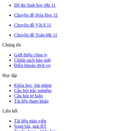
Đề thi Sinh học lớp 11
Chuyên đề Hóa Học 11
Chuyên đề Vật lí 11
Chuyên đề Toán lớp 11
Chúng tôi
Giới thiệu công ty
Chính sách bảo mật
Điều khoản dịch vụ
Học tập
Khóa học, bài giảng
Câu hỏi trắc nghiệm
Câu hỏi tự luận
Tài liệu tham khảo
Liên kết
Tài liệu giáo viên
Soạn bài, giải BT