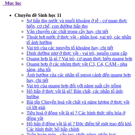
Mục lục
Chuyên đề Sinh học 11
Sự hấp thụ nước và muối khoáng ở rễ - cơ quan thực
hiện, cơ chế, con đường hấp thụ
Vận chuyển các chất trong cây hay, chi tiết
Thoát hơi nước ở thực vật - phân loại, vai trò, các nhân
tố ảnh hưởng
Vai trò của các nguyên tố khoáng hay, chi tiết
Dinh dưỡng nitơ ở thực vật - vai trò, nguồn cung cấp
Quang hợp là gì ? Vai trò, cơ quan thực hiện quang hợp
Quang hợp ở các nhóm thực vật C3, C4, CAM - pha
sáng, pha tối
Ảnh hưởng của các nhân tố ngoại cảnh đến quang hợp
hay, chi tiết
Vai trò của quang hợp đối với năng suất cây trồng
Hô hấp ở thực vật là gì? Bản chất, các nhân tố ảnh
hưởng
Bài tập Chuyển hoá vật chất và năng lượng ở thực vật
có lời giải
Tiêu hoá ở động vật là gì ? Các hình thức tiêu hóa ở
động vật
Hô hấp ở động vật là gì ? Đặc điểm bề mặt trao đổi khí,
Các hình thức hô hấp chính
Tuần hoàn máu - cấu tạo, chức năng, phân loại