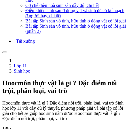
thức
Cơ chế điều hoà sinh sản đầy đủ, chi tiết
Điều khiển sinh sản ở động vật và sinh đẻ có kế hoạch
ở người hay, chi tiết
Bài tập Sinh sản vô tính, hữu tính ở động vật có lời giải
Bài tập Sinh sản vô tính, hữu tính ở động vật có lời giải
(phần 2)
Tải xuống
Lớp 11
Sinh học
Hoocmôn thực vật là gì ? Đặc điểm nổi
trội, phân loại, vai trò
Hoocmôn thực vật là gì ? Đặc điểm nổi trội, phân loại, vai trò Sinh
học lớp 11 với đầy đủ lý thuyết, phương pháp giải và bài tập có lời
giải cho tiết sẽ giúp học sinh nắm được Hoocmôn thực vật là gì ?
Đặc điểm nổi trội, phân loại, vai trò
1867