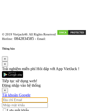
© 2019 Vietjack46. All Rights Reserved
0842834585 -
Hotline:
Email:
vietjackteam@gmail.com
Thông báo
×
×
Trải nghiệm miễn phí Hỏi đáp với App VietJack !
Tiếp tục sử dụng web!
Đăng nhập vào hệ thống
×
Tài khoản Google
Lưu mật khẩu