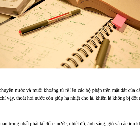
uyển nước và muối khoáng từ rễ lên các bộ phận trên mặt đất của cây
ỉ vậy, thoát hơi nước còn giúp hạ nhiệt cho lá, khiến lá không bị đốt n
n trọng nhất phải kể đến : nước, nhiệt độ, ánh sáng, gió và các ion k