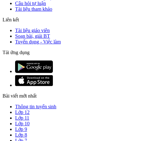
Câu hỏi tự luận
Tài liệu tham khảo
Liên kết
Tài liệu giáo viên
Soạn bài, giải BT
Tuyển dụng - Việc làm
Tải ứng dụng
Bài viết mới nhất
Thông tin tuyển sinh
Lớp 12
Lớp 11
Lớp 10
Lớp 9
Lớp 8
Lớp 7