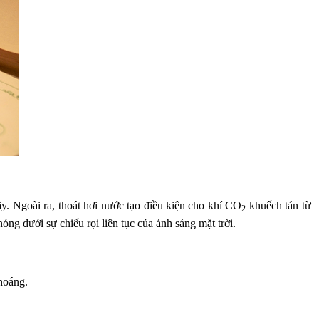
. Ngoài ra, thoát hơi nước tạo điều kiện cho khí CO
khuếch tán từ
2
óng dưới sự chiếu rọi liên tục của ánh sáng mặt trời.
hoáng.