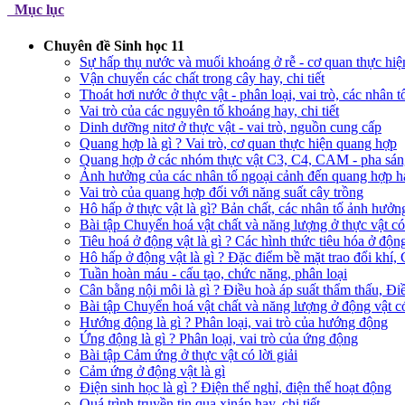
Mục lục
Chuyên đề Sinh học 11
Sự hấp thụ nước và muối khoáng ở rễ - cơ quan thực hiệ
Vận chuyển các chất trong cây hay, chi tiết
Thoát hơi nước ở thực vật - phân loại, vai trò, các nhân 
Vai trò của các nguyên tố khoáng hay, chi tiết
Dinh dưỡng nitơ ở thực vật - vai trò, nguồn cung cấp
Quang hợp là gì ? Vai trò, cơ quan thực hiện quang hợp
Quang hợp ở các nhóm thực vật C3, C4, CAM - pha sáng
Ảnh hưởng của các nhân tố ngoại cảnh đến quang hợp hay
Vai trò của quang hợp đối với năng suất cây trồng
Hô hấp ở thực vật là gì? Bản chất, các nhân tố ảnh hưởn
Bài tập Chuyển hoá vật chất và năng lượng ở thực vật có 
Tiêu hoá ở động vật là gì ? Các hình thức tiêu hóa ở độn
Hô hấp ở động vật là gì ? Đặc điểm bề mặt trao đổi khí,
Tuần hoàn máu - cấu tạo, chức năng, phân loại
Cân bằng nội môi là gì ? Điều hoà áp suất thẩm thấu, Đ
Bài tập Chuyển hoá vật chất và năng lượng ở động vật có 
Hướng động là gì ? Phân loại, vai trò của hướng động
Ứng động là gì ? Phân loại, vai trò của ứng động
Bài tập Cảm ứng ở thực vật có lời giải
Cảm ứng ở động vật là gì
Điện sinh học là gì ? Điện thế nghỉ, điện thế hoạt động
Quá trình truyền tin qua xináp hay, chi tiết