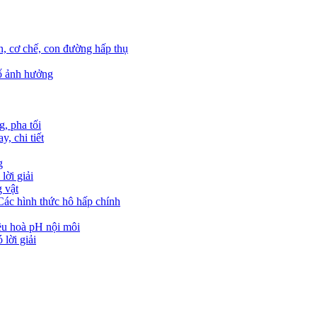
n, cơ chế, con đường hấp thụ
tố ảnh hưởng
, pha tối
, chi tiết
g
lời giải
g vật
 Các hình thức hô hấp chính
iều hoà pH nội môi
lời giải