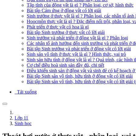
Tập tính của động vật là gì ? Phân loại, cơ sở, hình thức
Bài tập Cảm ứng ở động vật có lời giải
Sinh trưởng ở thực vật là gì ? Phân loại, các nhân tố ản
Hoocmôn thực vật là gì ? Đặc điểm nổi trội, phân loại, va
Phát triển ở thực vật có hoa là gì
Bài tập Sinh trưởng ở thực vật có lời giải
Sinh trưởng và phát triển ở động vật là gì ? Phân loại
Các nhân tố ảnh hưởng đến sinh trưởng và phát triển ở đ
Bài tập Sinh trưởng và phát triển ở động vật có lời giải
Sinh sản vô tính ở thực vật là gì ? Hình thức, vai trò
Sinh sản hữu tính ở động vật là gì ? Quá trình, các hình 
Cơ chế điều hoà sinh sản đầy đủ, chi tiết
Điều khiển sinh sản ở động vật và sinh đẻ có kế hoạch ở n
Bài tập Sinh sản vô tính, hữu tính ở động vật có lời giải
Bài tập Sinh sản vô tính, hữu tính ở động vật có lời giải 
Tải xuống
Lớp 11
Sinh học