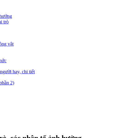
h hưởng
i trò
ộng vật
thức
gười hay, chi tiết
(phần 2)