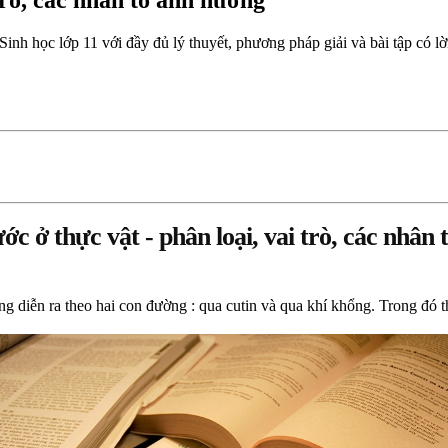
trò, các nhân tố ảnh hưởng
Sinh học lớp 11 với đầy đủ lý thuyết, phương pháp giải và bài tập có lờ
ớc ở thực vật - phân loại, vai trò, các nhân
ng diễn ra theo hai con đường : qua cutin và qua khí khổng. Trong đó