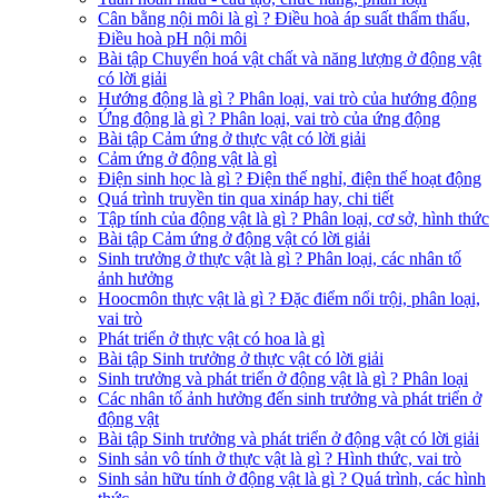
Cân bằng nội môi là gì ? Điều hoà áp suất thẩm thấu,
Điều hoà pH nội môi
Bài tập Chuyển hoá vật chất và năng lượng ở động vật
có lời giải
Hướng động là gì ? Phân loại, vai trò của hướng động
Ứng động là gì ? Phân loại, vai trò của ứng động
Bài tập Cảm ứng ở thực vật có lời giải
Cảm ứng ở động vật là gì
Điện sinh học là gì ? Điện thế nghỉ, điện thế hoạt động
Quá trình truyền tin qua xináp hay, chi tiết
Tập tính của động vật là gì ? Phân loại, cơ sở, hình thức
Bài tập Cảm ứng ở động vật có lời giải
Sinh trưởng ở thực vật là gì ? Phân loại, các nhân tố
ảnh hưởng
Hoocmôn thực vật là gì ? Đặc điểm nổi trội, phân loại,
vai trò
Phát triển ở thực vật có hoa là gì
Bài tập Sinh trưởng ở thực vật có lời giải
Sinh trưởng và phát triển ở động vật là gì ? Phân loại
Các nhân tố ảnh hưởng đến sinh trưởng và phát triển ở
động vật
Bài tập Sinh trưởng và phát triển ở động vật có lời giải
Sinh sản vô tính ở thực vật là gì ? Hình thức, vai trò
Sinh sản hữu tính ở động vật là gì ? Quá trình, các hình