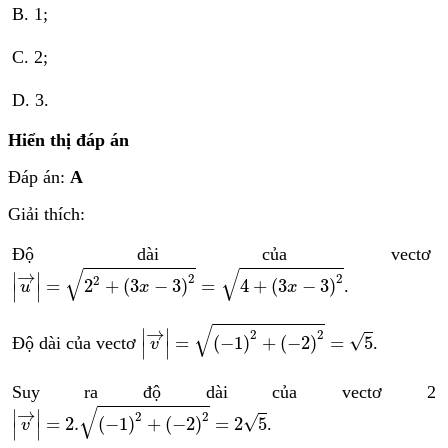
B. 1;
C. 2;
D. 3.
Hiển thị đáp án
Đáp án:
A
Giải thích:
Độ dài của vectơ
u
→
=
2
2
+
3
x
−
3
2
=
4
+
3
x
−
3
2
√
√
→
∣
∣
2
2
2
=
2
+
(
3
−
3
)
=
4
+
(
3
−
3
)
.
u
x
x
∣
∣
v
→
=
−
1
2
+
−
2
2
=
5
√
→
∣
∣
2
2
√
=
(
−
1
)
+
(
−
2
)
=
5
Độ dài của vectơ
.
v
∣
∣
Suy ra độ dài của vectơ 2
v
→
=
2.
−
1
2
+
−
2
2
=
2
5
√
→
∣
∣
2
2
√
=
2.
(
−
1
)
+
(
−
2
)
=
2
5
.
v
∣
∣