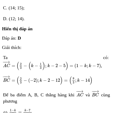
C. (14; 15);
D. (12; 14).
Hiển thị đáp án
Đáp án:
D
Giải thích:
Ta có:
A
C
→
=
2
3
−
k
−
1
3
;
k
−
2
−
5
=
1
−
k
;
k
−
7
−
−
→
(
(
)
)
2
1
=
−
−
;
−
2
−
5
=
(
1
−
;
−
7
)
,
A
C
k
k
k
k
3
3
B
C
→
=
2
3
−
−
2
;
k
−
2
−
12
=
8
3
;
k
−
14
−
−
→
(
)
(
)
8
2
=
−
(
−
2
)
;
−
2
−
12
=
;
−
14
B
C
k
k
3
3
A
C
→
B
C
→
−
−
→
−
−
→
Để ba điểm A, B, C thẳng hàng khi
và
cùng
A
C
B
C
phương
⇔
1
−
k
8
3
=
k
−
7
k
−
14
1
−
−
7
k
k
⇔
=