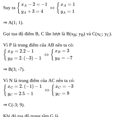
x
A
−
2
=
−
1
y
A
+
3
=
4
⇔
x
A
=
1
y
A
=
1
−
2
=
−
1
=
1
{
{
x
x
A
A
⇔
Suy ra
+
3
=
4
=
1
y
y
A
A
⇒ A(1; 1).
Gọi tọa độ điểm B, C lần lượt là B(x
; y
) và C(x
; y
).
B
B
C
C
Vì P là trung điểm của AB nên ta có:
x
B
=
2.2
−
1
y
B
=
2.
−
3
−
1
⇔
x
B
=
3
y
B
=
−
7
=
3
=
2.2
−
1
{
{
x
x
B
B
⇔
=
−
7
=
2.
(
−
3
)
−
1
y
y
B
B
⇒ B(3; -7).
Vì N là trung điểm của AC nên ta có:
x
C
=
2.
−
1
−
1
y
C
=
2.5
−
1
⇔
x
C
=
−
3
y
C
=
9
=
2.
(
−
1
)
−
1
=
−
3
x
{
{
x
C
C
⇔
=
9
=
2.5
−
1
y
y
C
C
⇒ C(-3; 9).
Khi đó tọa độ trọng tâm G là