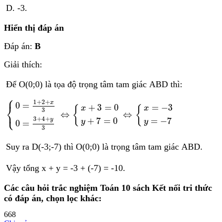
D. -3.
Hiển thị đáp án
Đáp án:
B
Giải thích:
Để O(0;0) là tọa độ trọng tâm tam giác ABD thì:
⎧
0
=
1
+
2
+
x
3
0
=
3
+
4
+
y
3
⇔
x
+
3
=
0
y
+
7
=
0
⇔
x
=
−
3
y
=
−
7
1
+
2
+
x
0
=
⎨
+
3
=
0
=
−
3
{
{
x
x
⎩
3
⇔
⇔
3
+
4
+
+
7
=
0
=
−
7
y
y
y
0
=
3
Suy ra D(-3;-7) thì O(0;0) là trọng tâm tam giác ABD.
Vậy tổng x + y = -3 + (-7) = -10.
Các câu hỏi trắc nghiệm
Toán 10
sách
Kết nối tri thức
có đáp án, chọn lọc khác:
668