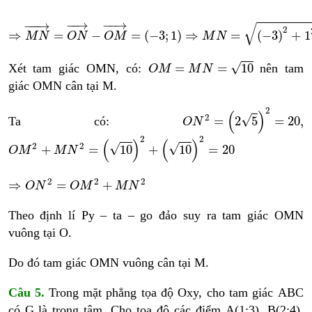
⇒
M
N
→
=
O
N
→
−
O
M
→
=
−
3
;
1
⇒
M
N
=
−
3
2
+
1
2
=
10
−
−
→
−
−
→
−
−−
→
√
2
⇒
=
−
=
(
−
3
;
1
)
⇒
=
(
−
3
)
+
1
M
N
O
N
O
M
M
N
O
M
=
M
N
=
10
√
=
=
10
Xét tam giác OMN, có:
nên tam
O
M
M
N
giác OMN cân tại M.
O
N
2
=
2
5
2
=
20
,
2
(
)
2
√
=
2
5
=
20
,
Ta có:
O
N
O
M
2
+
M
N
2
=
10
2
+
10
2
=
20
2
2
(
)
(
)
2
2
√
√
+
=
10
+
10
=
20
O
M
M
N
⇒
O
N
2
=
O
M
2
+
M
N
2
2
2
2
⇒
=
+
O
N
O
M
M
N
Theo định lí Py – ta – go đảo suy ra tam giác OMN
vuông tại O.
Do đó tam giác OMN vuông cân tại M.
Câu 5.
Trong mặt phẳng tọa độ Oxy, cho tam giác ABC
có G là trọng tâm. Cho tọa độ các điểm A(1;3), B(2;4),