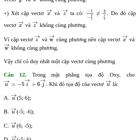
x
→
z
→
−
1
−
2
5
≠
3
1
5
→
→
−
1
3
≠
+) Xét cặp vectơ
và
ta có:
. Do đó cặp
x
z
2
1
−
5
5
x
→
z
→
→
→
vectơ
và
không cùng phương.
x
z
w
→
z
→
x
→
→
→
→
w
Vì cặp vectơ
và
cùng phương nên cặp vectơ
và
z
x
w
→
→
w
không cùng phương.
Vậy chỉ có duy nhất một cặp vectơ cùng phương
Câu 12.
Trong mặt phẳng tọa độ Oxy, cho
u
→
=
−
5
i
→
+
6
j
→
.
u
→
→
→
→
→
=
−
5
+
6
.
Khi đó tọa độ của vectơ
là:
u
i
j
u
u
→
→
A.
(5; 6);
u
u
→
→
B.
(-5; -6);
u
u
→
→
C.
(6; -5);
u
u
→
→
D.
(-5; 6).
u