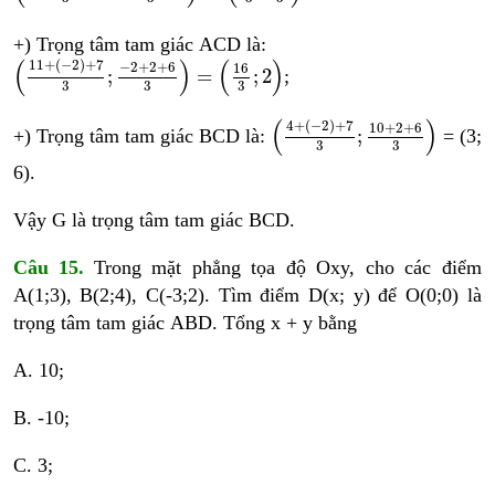
+) Trọng tâm tam giác ACD là:
11
+
−
2
+
7
3
;
−
2
+
2
+
6
3
=
16
3
;
2
(
)
(
)
11
+
(
−
2
)
+
7
−
2
+
2
+
6
16
;
=
;
2
;
3
3
3
4
+
−
2
+
7
3
;
10
+
2
+
6
3
(
)
4
+
(
−
2
)
+
7
10
+
2
+
6
;
+) Trọng tâm tam giác BCD là:
= (3;
3
3
6).
Vậy G là trọng tâm tam giác BCD.
Câu 15.
Trong mặt phẳng tọa độ Oxy, cho các điểm
A(1;3), B(2;4), C(-3;2). Tìm điểm D(x; y) để O(0;0) là
trọng tâm tam giác ABD. Tổng x + y bằng
A. 10;
B. -10;
C. 3;