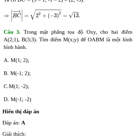
B
C
⇒
B
C
→
=
2
2
+
−
3
2
=
13
.
−
−
→
∣
∣
√
2
2
√
∣
∣
⇒
=
2
+
(
−
3
)
=
13
.
B
C
∣
∣
Câu 3.
Trong mặt phẳng tọa độ Oxy, cho hai điểm
A(2;1), B(3;3). Tìm điểm M(x;y) để OABM là một hình
bình hành.
A. M(1; 2);
B. M(-1; 2);
C.M(1; -2);
D. M(-1; -2)
Hiển thị đáp án
Đáp án:
A
Giải thích: