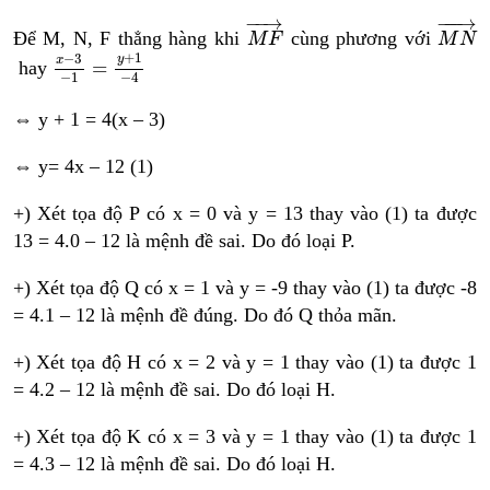
M
F
→
M
N
−
−
→
−
−−
→
Để M, N, F thẳng hàng khi
cùng phương với
M
F
M
N
x
−
3
−
1
=
y
+
1
−
4
+
1
−
3
y
x
=
hay
−
1
−
4
⇔ y + 1 = 4(x – 3)
⇔ y= 4x – 12 (1)
+) Xét tọa độ P có x = 0 và y = 13 thay vào (1) ta được
13 = 4.0 – 12 là mệnh đề sai. Do đó loại P.
+) Xét tọa độ Q có x = 1 và y = -9 thay vào (1) ta được -8
= 4.1 – 12 là mệnh đề đúng. Do đó Q thỏa mãn.
+) Xét tọa độ H có x = 2 và y = 1 thay vào (1) ta được 1
= 4.2 – 12 là mệnh đề sai. Do đó loại H.
+) Xét tọa độ K có x = 3 và y = 1 thay vào (1) ta được 1
= 4.3 – 12 là mệnh đề sai. Do đó loại H.