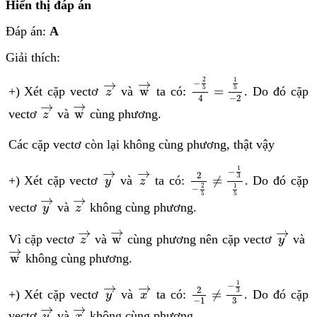
Hiển thị đáp án
Đáp án:
A
Giải thích:
−
2
5
4
=
1
5
−
2
w
→
z
→
2
1
→
→
−
5
5
w
=
+) Xét cặp vectơ
và
ta có:
. Do đó cặp
z
−
2
4
w
→
z
→
→
→
w
vectơ
và
cùng phương.
z
Các cặp vectơ còn lại không cùng phương, thật vậy
2
−
2
5
≠
−
1
3
1
5
y
→
z
→
1
→
→
−
2
3
≠
+) Xét cặp vectơ
và
ta có:
. Do đó cặp
y
z
2
1
−
5
5
y
→
z
→
→
→
vectơ
và
không cùng phương.
y
z
w
→
z
→
y
→
→
→
→
w
Vì cặp vectơ
và
cùng phương nên cặp vectơ
và
z
y
w
→
→
w
không cùng phương.
2
−
1
≠
−
1
3
3
y
→
x
→
1
→
→
−
2
3
≠
+) Xét cặp vectơ
và
ta có:
. Do đó cặp
y
x
3
−
1
y
→
x
→
→
→
vectơ
và
không cùng phương.
y
x