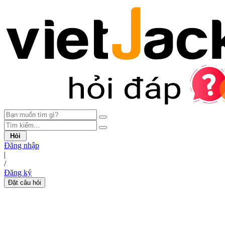
Hỏi
Đăng nhập
|
/
Đăng ký
Đặt câu hỏi