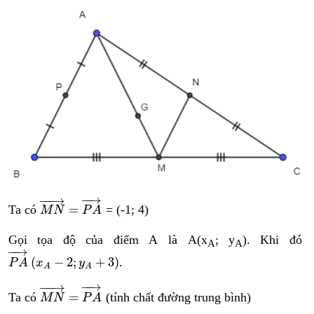
M
N
→
=
P
A
→
−
−
→
−
−−
→
=
Ta có
= (-1; 4)
M
N
P
A
Gọi tọa độ của điểm A là A(x
; y
). Khi đó
A
A
P
A
→
x
A
−
2
;
y
A
+
3
−
−
→
(
−
2
;
+
3
)
.
P
A
x
y
A
A
M
N
→
=
P
A
→
−
−
→
−
−−
→
=
Ta có
(tính chất đường trung bình)
M
N
P
A