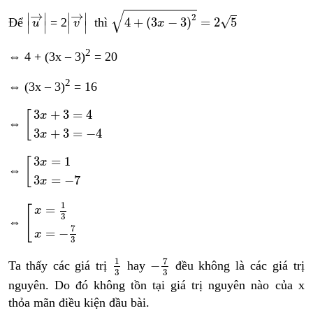
4
+
3
x
−
3
2
=
2
5
v
→
u
→
√
→
→
∣
∣
∣
∣
2
√
4
+
(
3
−
3
)
=
2
5
Để
= 2
thì
u
v
x
∣
∣
∣
∣
2
⇔ 4 + (3x – 3)
= 20
2
⇔ (3x – 3)
= 16
3
x
+
3
=
4
3
x
+
3
=
−
4
3
+
3
=
4
[
x
⇔
3
+
3
=
−
4
x
3
x
=
1
3
x
=
−
7
3
=
1
[
x
⇔
3
=
−
7
x
x
=
1
3
x
=
−
7
3
1
=
[
x
3
⇔
7
=
−
x
3
−
7
3
1
3
7
1
−
Ta thấy các giá trị
hay
đều không là các giá trị
3
3
nguyên. Do đó không tồn tại giá trị nguyên nào của x
thỏa mãn điều kiện đầu bài.