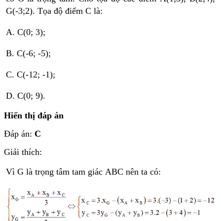
G(-3;2). Tọa độ điểm C là:
A. C(0; 3);
B. C(-6; -5);
C. C(-12; -1);
D. C(0; 9).
Hiển thị đáp án
Đáp án:
C
Giải thích:
Vì G là trọng tâm tam giác ABC nên ta có: