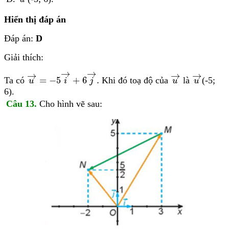
Hiển thị đáp án
Đáp án:
D
Giải thích:
u
→
=
−
5
i
→
+
6
j
→
.
u
→
u
→
→
→
→
→
→
=
−
5
+
6
.
Ta có
Khi đó toạ độ của
là
(-5;
u
i
j
u
u
6).
Câu 13.
Cho hình vẽ sau: