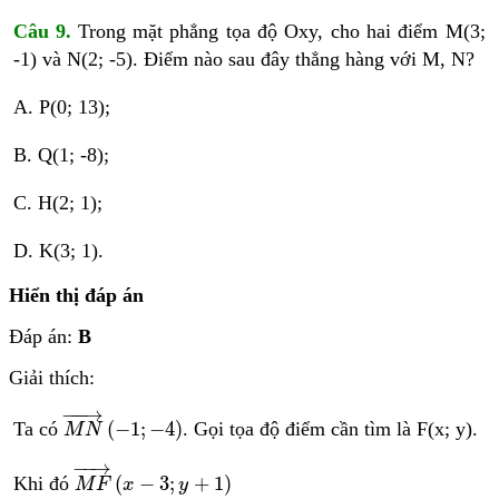
Câu 9.
Trong mặt phẳng tọa độ Oxy, cho hai điểm M(3;
-1) và N(2; -5). Điểm nào sau đây thẳng hàng với M, N?
A. P(0; 13);
B. Q(1; -8);
C. H(2; 1);
D. K(3; 1).
Hiển thị đáp án
Đáp án:
B
Giải thích:
M
N
→
−
1
;
−
4
−
−−
→
(
−
1
;
−
4
)
Ta có
. Gọi tọa độ điểm cần tìm là F(x; y).
M
N
M
F
→
x
−
3
;
y
+
1
−
−
→
(
−
3
;
+
1
)
Khi đó
M
F
x
y