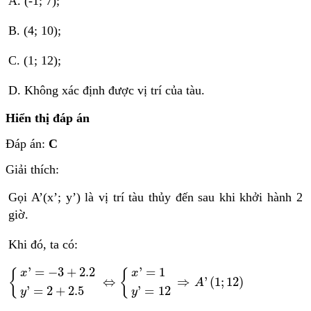
A. (-1; 7);
B. (4; 10);
C. (1; 12);
D. Không xác định được vị trí của tàu.
Hiển thị đáp án
Đáp án:
C
Giải thích:
Gọi A’(x’; y’) là vị trí tàu thủy đến sau khi khởi hành 2
giờ.
Khi đó, ta có:
x
'
=
−
3
+
2.2
y
'
=
2
+
2.5
⇔
x
'
=
1
y
'
=
12
⇒
A
'
1
;
12
'
=
−
3
+
2.2
'
=
1
{
{
x
x
⇔
⇒
'
(
1
;
12
)
A
'
=
2
+
2.5
'
=
12
y
y