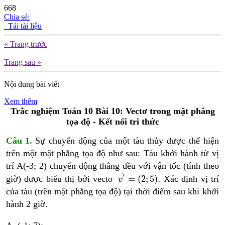
668
Chia sẻ:
Tải tài liệu
« Trang trước
Trang sau »
Nội dung bài viết
Xem thêm
Trắc nghiệm Toán 10
Bài 10: Vectơ trong mặt phẳng
tọa độ
- Kết nối tri thức
Câu 1.
Sự chuyển động của một tàu thủy được thể hiện
trên một mặt phẳng tọa độ như sau: Tàu khởi hành từ vị
trí A(-3; 2) chuyển động thẳng đều với vận tốc (tính theo
v
→
=
2
;
5
.
→
=
(
2
;
5
)
.
giờ) được biểu thị bởi vecto
Xác định vị trí
v
của tàu (trên mặt phẳng tọa độ) tại thời điểm sau khi khởi
hành 2 giờ.