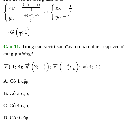
⎧
x
G
=
1
+
3
+
−
3
3
y
G
=
1
+
−
7
+
9
3
⇔
x
G
=
1
3
y
G
=
1
1
+
3
+
(
−
3
)
=
1
{
⎨
=
x
x
G
3
G
⎩
3
⇔
1
+
(
−
7
)
+
9
=
1
y
=
y
G
G
3
⇒
G
1
3
;
1
(
)
1
⇒
;
1
.
G
3
Câu 11.
Trong các vectơ sau đây, có bao nhiêu cặp vectơ
cùng phương?
y
→
2
;
−
1
3
z
→
−
2
5
;
1
5
w
→
x
→
→
→
→
→
(
)
(
)
1
2
1
2
;
−
−
;
w
(-1; 3);
;
;
(4; -2).
x
y
z
3
5
5
A. Có 1 cặp;
B. Có 3 cặp;
C. Có 4 cặp;
D. Có 0 cặp.