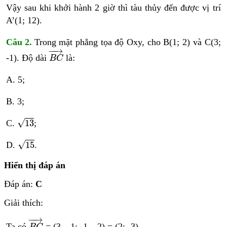
Vậy sau khi khởi hành 2 giờ thì tàu thủy đến được vị trí
A’(1; 12).
Câu 2.
Trong mặt phẳng tọa độ Oxy, cho B(1; 2) và C(3;
B
C
→
−
−
→
-1). Độ dài
là:
B
C
A. 5;
B. 3;
13
√
13
C.
;
15
√
15
D.
.
Hiển thị đáp án
Đáp án:
C
Giải thích:
B
C
→
−
−
→
Ta có
= (3 – 1; -1 – 2) = (2; -3).