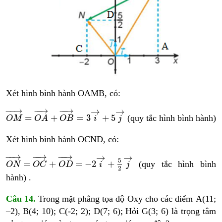
Xét hình bình hành OAMB, có:
O
M
→
=
O
A
→
+
O
B
→
=
3
i
→
+
5
j
→
−
−
→
−
−
→
−
−
→
→
→
=
+
=
3
+
5
(quy tắc hình bình hành)
O
M
O
A
O
B
i
j
Xét hình bình hành OCND, có:
O
N
→
=
O
C
→
+
O
D
→
=
−
2
i
→
+
5
2
j
→
−
−
→
−
−
→
−
−
→
→
→
5
=
+
=
−
2
+
(quy tắc hình bình
O
N
O
C
O
D
i
j
2
hành) .
Câu 14.
Trong mặt phẳng tọa độ Oxy cho các điểm A(11;
–2), B(4; 10); C(-2; 2); D(7; 6); Hỏi G(3; 6) là trọng tâm