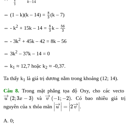
−
14
8
k
3
8
3
8
⇔ (1 – k)(k – 14) =
(k – 7)
3
8
3
56
3
2
8
56
⇔ - k
+ 15k – 14 =
k –
3
3
2
⇔ - 3k
+ 45k – 42 = 8k – 56
2
⇔ 3k
– 37k – 14 = 0
⇔ k
≈ 12,7 hoặc k
≈ -0,37.
1
2
Ta thấy k
là giá trị dương nằm trong khoảng (12; 14).
1
Câu 8.
Trong mặt phẳng tọa độ Oxy, cho các vecto
u
→
2
;
3
x
−
3
v
→
−
1
;
−
2
→
→
(
2
;
3
−
3
)
(
−
1
;
−
2
)
và
. Có bao nhiêu giá trị
u
x
v
u
→
=
2
v
→
→
→
∣
∣
∣
∣
=
2
nguyên của x thỏa mãn
.
u
v
∣
∣
∣
∣
A. 0;