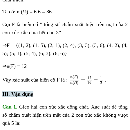
Ta có: n (Ω) = 6.6 = 36
Gọi F là biến cố ”
tổng số chấm xuất hiện trên mặt của 2
con xúc xắc chia hết cho 3”.
⇒
F = {(1; 2); (1; 5); (2; 1); (2; 4); (3; 3); (3; 6); (4; 2); (4;
5); (5; 1), (5; 4), (6; 3), (6; 6)}
⇒
n(F) = 12
n
(
F
)
n
(
Ω
)
=
12
36
=
1
3
(
)
12
1
n
F
=
=
Vậy xác suất của biến cố F là :
.
3
36
(
)
n
Ω
III. Vận dụng
Câu 1.
Gieo hai con xúc xắc đồng chất. Xác suất để tổng
số chấm xuất hiện trên mặt của 2 con xúc xắc không vượt
quá 5 là: