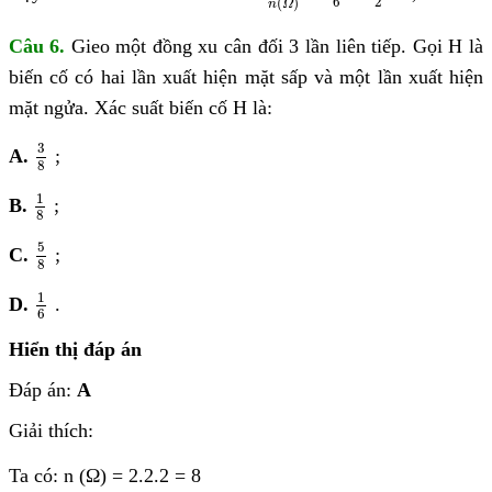
6
2
(
)
n
Ω
Câu 6.
Gieo một đồng xu cân đối 3 lần liên tiếp. Gọi H là
biến cố có hai lần xuất hiện mặt sấp và một lần xuất hiện
mặt ngửa. Xác suất biến cố H là:
3
8
3
A.
;
8
1
8
1
B.
;
8
5
8
5
C.
;
8
1
6
1
D.
.
6
Hiển thị đáp án
Đáp án:
A
Giải thích:
Ta có: n (Ω) = 2.2.2 = 8