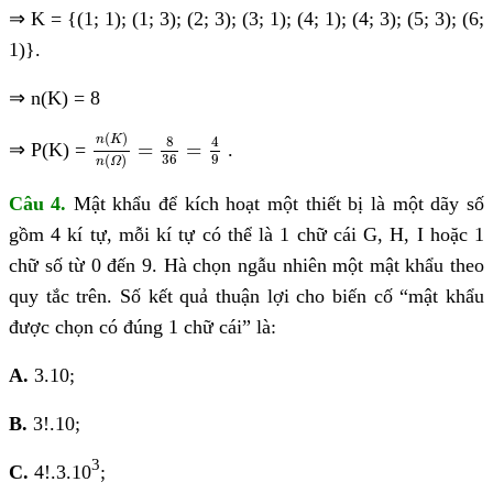
⇒
K = {(1; 1); (1; 3); (2; 3); (3; 1); (4; 1); (4; 3); (5; 3); (6;
1)}.
⇒
n(K) = 8
n
K
n
Ω
=
8
36
=
4
9
(
)
8
4
n
K
=
=
⇒
P(K) =
.
36
9
(
)
n
Ω
Câu 4.
Mật khẩu để kích hoạt một thiết bị là một dãy số
gồm 4 kí tự, mỗi kí tự có thể là 1 chữ cái G, H, I hoặc 1
chữ số từ 0 đến 9. Hà chọn ngẫu nhiên một mật khẩu theo
quy tắc trên. Số kết quả thuận lợi cho biến cố “mật khẩu
được chọn có đúng 1 chữ cái” là:
A.
3.10;
B.
3!.10;
3
C.
4!.3.10
;