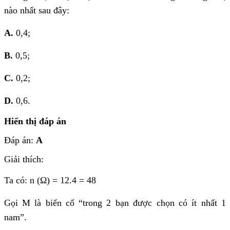
nào nhất sau đây:
A.
0,4;
B.
0,5;
C.
0,2;
D.
0,6.
Hiển thị đáp án
Đáp án:
A
Giải thích:
Ta có: n (Ω) = 12.4 = 48
Gọi M là biến cố “
trong 2 bạn được chọn có ít nhất 1
nam”.