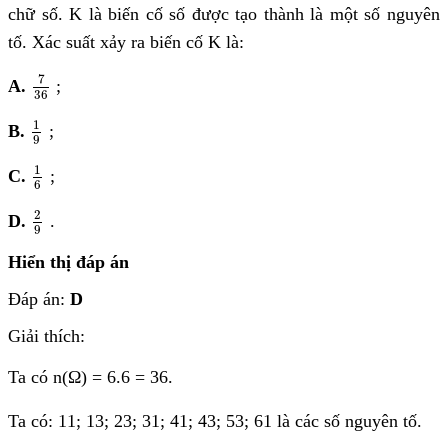
chữ số. K là biến cố số được tạo thành là một số nguyên
tố. Xác suất xảy ra biến cố K là:
7
36
7
A.
;
36
1
9
1
B.
;
9
1
6
1
C.
;
6
2
9
2
D.
.
9
Hiển thị đáp án
Đáp án:
D
Giải thích:
Ta có n
(Ω) = 6.6 = 36.
Ta có: 11; 13; 23; 31; 41; 43; 53; 61 là các số nguyên tố.