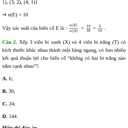
1), (3; 2), (4; 1)}
⇒
n(E) = 10
n
(
E
)
n
(
Ω
)
10
36
5
18
(
)
10
5
n
E
Vậy xác suất của biến cố E là :
=
=
.
36
18
(
)
n
Ω
Câu 2.
Xếp 3 viên bi xanh (X) và 4 viên bi trắng (T) có
kích thước khác nhau thành một hàng ngang, có bao nhiêu
kết quả thuận lợi cho biến cố “không có hai bi trắng nào
nằm cạnh nhau”?.
A.
6;
B.
30;
C.
24;
D.
144.
Hiển thị đáp án