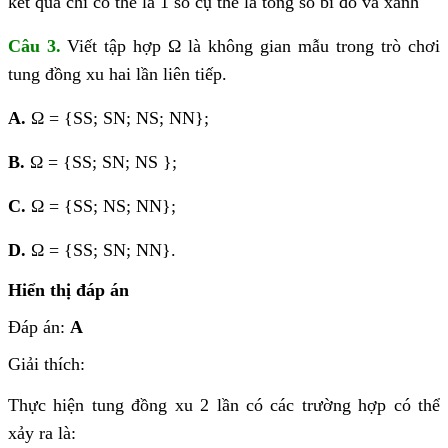
kết quả chỉ có thể là 1 số cụ thể là tổng số bi đỏ và xanh
Câu 3.
Viết tập hợp Ω là không gian mẫu trong trò chơi
tung đồng xu hai lần liên tiếp.
A.
Ω = {SS; SN; NS; NN};
B.
Ω = {SS; SN; NS };
C.
Ω = {SS; NS; NN};
D.
Ω = {SS; SN; NN}.
Hiển thị đáp án
Đáp án:
A
Giải thích:
Thực hiện tung đồng xu 2 lần có các trường hợp có thể
xảy ra là: