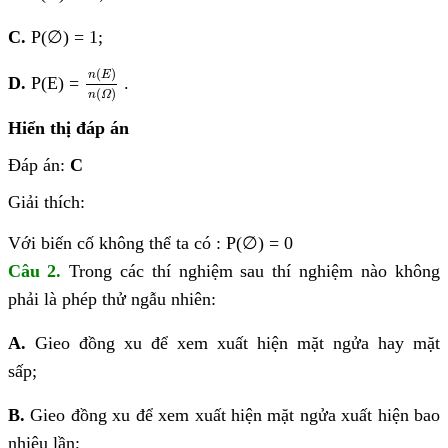
C.
P(
∅
) = 1;
n
(
E
)
n
(
Ω
)
(
)
n
E
D.
P(E) =
.
(
)
n
Ω
Hiển thị đáp án
Đáp án:
C
Giải thích:
Với biến cố không thể ta có :
P(
∅
) = 0
Câu 2.
Trong các thí nghiệm sau thí nghiệm nào không
phải là phép thử ngẫu nhiên:
A.
Gieo đồng xu để xem xuất hiện mặt ngửa hay mặt
sấp;
B.
Gieo đồng xu để xem xuất hiện mặt ngửa xuất hiện bao
nhiêu lần;