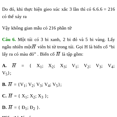
Do đó, khi thực hiện gieo xúc xắc 3 lần thì có 6.6.6 = 216
có thể xảy ra
Vậy không gian mẫu có 216 phần tử
Câu 6.
Một túi có 3 bi xanh, 2 bi đỏ và 5 bi vàng. Lấy
H
¯
¯
¯¯
¯
ngẫu nhiên một
viên bi từ trong túi. Gọi H là biến cố “bi
H
H
¯
¯
¯¯
¯
lấy ra có màu đỏ” . Biến cố
là tập gồm:
H
H
¯
¯
¯¯
¯
A.
= { X
; X
; X
; V
; V
; V
; V
;
H
1
2
3
1
2
3
4
V
};
5
H
¯
¯
¯¯
¯
B.
= {V
; V
; V
; V
; V
};
H
1
2
3
4
5
H
¯
¯
¯¯
¯
C.
= { X
; X
; X
};
H
1
2
3
H
¯
¯
¯¯
¯
D.
= { Đ
; Đ
}.
H
1
2