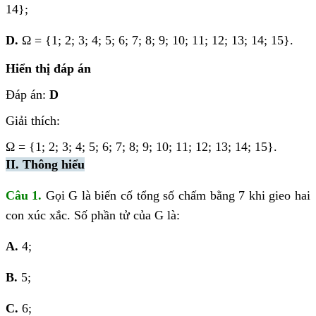
14};
D.
Ω = {1; 2; 3; 4; 5; 6; 7; 8; 9; 10; 11; 12; 13; 14; 15}.
Hiển thị đáp án
Đáp án:
D
Giải thích:
Ω = {1; 2; 3; 4; 5; 6; 7; 8; 9; 10; 11; 12; 13; 14; 15}.
II. Thông hiểu
Câu 1.
Gọi G là biến cố tổng số chấm bằng 7 khi gieo hai
con xúc xắc. Số phần tử của G là:
A.
4;
B.
5;
C.
6;