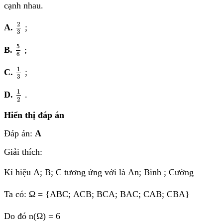
cạnh nhau.
2
3
2
A.
;
3
5
6
5
B.
;
6
1
3
1
C.
;
3
1
2
1
D.
.
2
Hiển thị đáp án
Đáp án:
A
Giải thích:
Kí hiệu A; B; C tương ứng với là An; Bình ; Cường
Ta có:
Ω = {ABC; ACB; BCA; BAC; CAB; CBA}
Do đó n(Ω) = 6