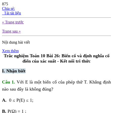
875
Chia sẻ:
Tải tài liệu
« Trang trước
Trang sau »
Nội dung bài viết
Xem thêm
Trắc nghiệm Toán 10
Bài 26: Biến cố và định nghĩa cổ
điển của xác suất
- Kết nối tri thức
I. Nhận biết
Câu 1.
Với E là một biến cố của phép thử T. Khẳng định
nào sau đây là không đúng?
A.
0 ≤ P(E) ≤ 1;
B.
P(Ω) = 1 ;