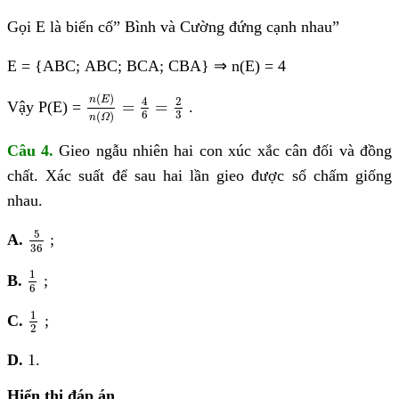
Gọi E là biến cố” Bình và Cường đứng cạnh nhau”
E = {ABC; ABC; BCA; CBA}
⇒
n(E) = 4
n
(
E
)
n
(
Ω
)
=
4
6
=
2
3
(
)
4
2
n
E
=
=
Vậy P(E) =
.
3
6
(
)
n
Ω
Câu 4.
Gieo ngẫu nhiên hai con xúc xắc cân đối và đồng
chất. Xác suất để sau hai lần gieo được số chấm giống
nhau.
5
36
5
A.
;
36
1
6
1
B.
;
6
1
2
1
C.
;
2
D.
1.
Hiển thị đáp án