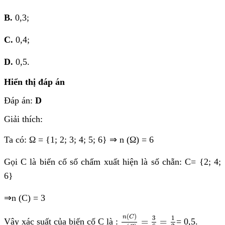
B.
0,3;
C.
0,4;
D.
0,5.
Hiển thị đáp án
Đáp án:
D
Giải thích:
Ta có: Ω = {1; 2; 3; 4; 5; 6}
⇒
n (Ω) = 6
Gọi C là biến cố
số chấm xuất hiện là số chẵn: C= {2; 4;
6}
⇒
n (C) = 3
n
(
C
)
n
(
Ω
)
=
3
6
=
1
2
(
)
3
1
n
C
=
=
Vậy xác suất của biến cố C là :
= 0,5.