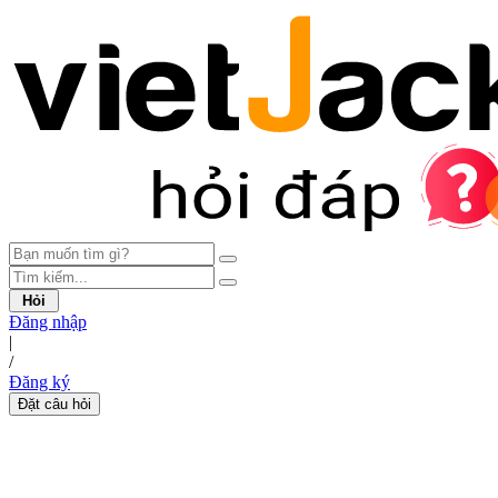
Hỏi
Đăng nhập
|
/
Đăng ký
Đặt câu hỏi