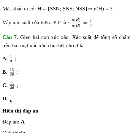
Mặt khác ta có: H = {SSN; SNS; NSS}
⇒
n(H) = 3
n
(
H
)
n
(
Ω
)
=
3
8
(
)
3
n
H
=
Vậy xác suất của biến cố F là :
.
8
(
)
n
Ω
Câu 7.
Gieo hai con xúc xắc. Xác suất để tổng số chấm
trên hai mặt xúc xắc chia hết cho 3 là.
1
3
1
A.
;
3
13
36
13
B.
;
36
11
36
11
C.
;
36
1
6
1
D.
.
6
Hiển thị đáp án
Đáp án:
A
Giải thích: