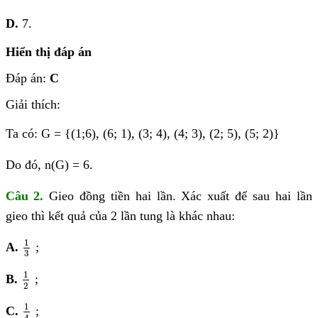
D.
7.
Hiển thị đáp án
Đáp án:
C
Giải thích:
Ta có: G = {(1;6), (6; 1), (3; 4), (4; 3), (2; 5), (5; 2)}
Do đó, n(G) = 6.
Câu 2.
Gieo đồng tiền hai lần. Xác xuất để sau hai lần
gieo thì kết quả của 2 lần tung là khác nhau:
1
3
1
A.
;
3
1
2
1
B.
;
2
1
4
1
C.
;
4