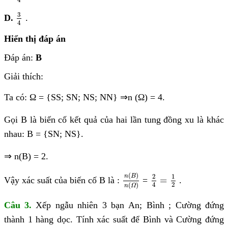
3
4
3
D.
.
4
Hiển thị đáp án
Đáp án:
B
Giải thích:
Ta có: Ω = {SS; SN; NS; NN}
⇒
n (Ω) = 4.
Gọi B là biến cố kết quả của hai lần tung đồng xu là khác
nhau: B = {SN; NS}.
⇒
n(B) = 2.
n
(
B
)
n
(
Ω
)
2
4
=
1
2
(
)
2
1
n
B
=
Vậy xác suất của biến cố B là :
=
.
2
4
(
)
n
Ω
Câu 3.
Xếp ngẫu nhiên 3 bạn An; Bình ; Cường đứng
thành 1 hàng dọc. Tính xác suất để Bình và Cường đứng