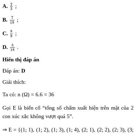
2
3
2
A.
;
3
7
18
7
B.
;
18
8
9
8
C.
;
9
5
18
5
D.
.
18
Hiển thị đáp án
Đáp án:
D
Giải thích:
Ta có: n (Ω) = 6.6 = 36
Gọi E là biến cố “
tổng số chấm xuất hiện trên mặt của 2
con xúc xắc không vượt quá 5”.
⇒
E = {(1; 1), (1; 2), (1; 3), (1; 4), (2; 1), (2; 2), (2; 3), (3;