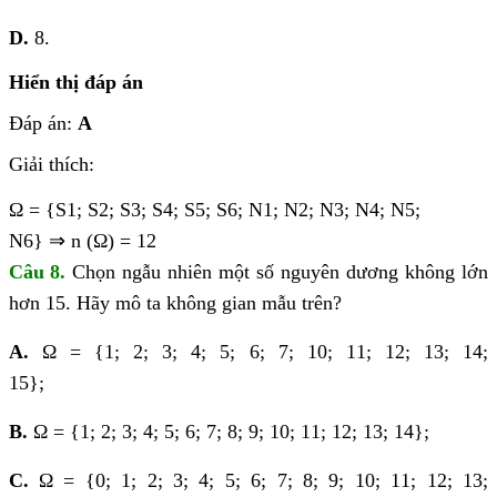
D.
8.
Hiển thị đáp án
Đáp án:
A
Giải thích:
Ω = {S1; S2; S3; S4; S5; S6; N1; N2; N3; N4; N5;
N6}
⇒
n (Ω) = 12
Câu 8.
Chọn ngẫu nhiên một số nguyên dương không lớn
hơn 15. Hãy mô ta không gian mẫu trên?
A.
Ω = {1; 2; 3; 4; 5; 6; 7; 10; 11; 12; 13; 14;
15};
B.
Ω = {1; 2; 3; 4; 5; 6; 7; 8; 9; 10; 11; 12; 13; 14};
C.
Ω = {0; 1; 2; 3; 4; 5; 6; 7; 8; 9; 10; 11; 12; 13;