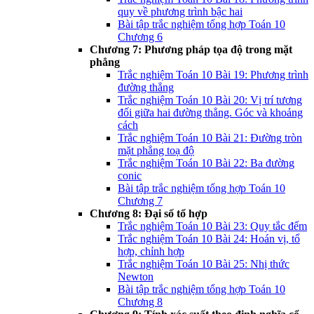
quy về phương trình bậc hai
Bài tập trắc nghiệm tổng hợp Toán 10
Chương 6
Chương 7: Phương pháp tọa độ trong mặt
phẳng
Trắc nghiệm Toán 10 Bài 19: Phương trình
đường thẳng
Trắc nghiệm Toán 10 Bài 20: Vị trí tương
đối giữa hai đường thẳng. Góc và khoảng
cách
Trắc nghiệm Toán 10 Bài 21: Đường tròn
mặt phẳng toạ độ
Trắc nghiệm Toán 10 Bài 22: Ba đường
conic
Bài tập trắc nghiệm tổng hợp Toán 10
Chương 7
Chương 8: Đại số tổ hợp
Trắc nghiệm Toán 10 Bài 23: Quy tắc đếm
Trắc nghiệm Toán 10 Bài 24: Hoán vị, tổ
hợp, chỉnh hợp
Trắc nghiệm Toán 10 Bài 25: Nhị thức
Newton
Bài tập trắc nghiệm tổng hợp Toán 10
Chương 8