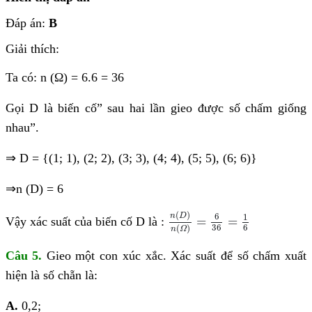
Đáp án:
B
Giải thích:
Ta có: n (Ω) = 6.6 = 36
Gọi D là biến cố”
sau hai lần gieo được số chấm giống
nhau”.
⇒
D = {(1; 1), (2; 2), (3; 3), (4; 4), (5; 5), (6; 6)}
⇒
n (D) = 6
n
(
D
)
n
(
Ω
)
=
6
36
=
1
6
(
)
6
1
n
D
=
=
Vậy xác suất của biến cố D là :
36
6
(
)
n
Ω
Câu 5.
Gieo một con xúc xắc. Xác suất để số chấm xuất
hiện là số chẵn là:
A.
0,2;