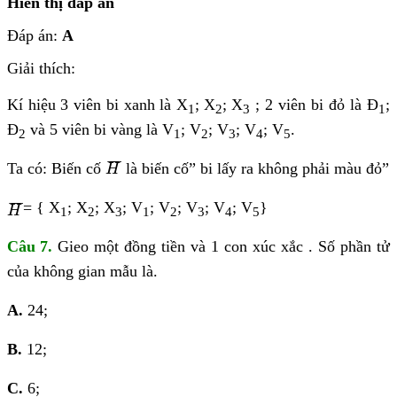
Hiển thị đáp án
Đáp án:
A
Giải thích:
Kí hiệu 3 viên bi xanh là X
; X
; X
; 2 viên bi đỏ là Đ
;
1
2
3
1
Đ
và 5 viên bi vàng là V
; V
; V
; V
; V
.
2
1
2
3
4
5
H
¯
¯
¯¯
¯
Ta có: Biến cố
là biến cố” bi lấy ra không phải màu đỏ”
H
H
¯
¯
¯¯
¯
= {
X
; X
; X
; V
; V
; V
; V
; V
}
H
1
2
3
1
2
3
4
5
Câu 7.
Gieo một đồng tiền và 1 con xúc xắc . Số phần tử
của không gian mẫu là.
A.
24;
B.
12;
C.
6;