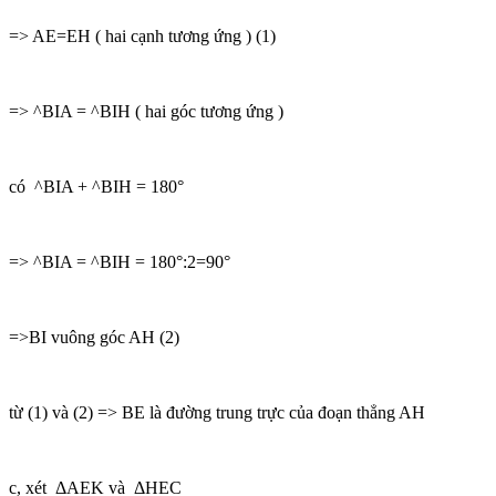
=> AE=EH ( hai cạnh tương ứng ) (1)
=> ^BIA = ^BIH ( hai góc tương ứng )
có ^BIA + ^BIH = 180°
=> ^BIA = ^BIH = 180°:2=90°
=>BI vuông góc AH (2)
từ (1) và (2) => BE là đường trung trực của đoạn thẳng AH
c, xét ΔAEK và ΔHEC