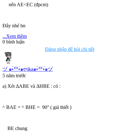
nên AE<EC (đpcm)
Đây nhé bn
...Xem thêm
0
bình luận
Đăng nhập để hỏi chi tiết
ヅ ๑•̀ᄆ•́๑ღika๑•̀ᄆ•́๑ヅ
5 năm trước
a) Xét ΔABE và ΔHBE : có :
^ BAE = ^ BHE = 90° ( giả thiết )
BE chung