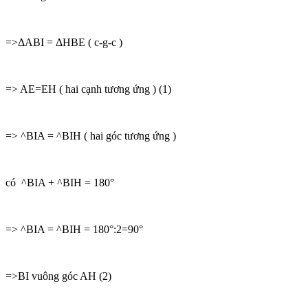
=>ΔABI = ΔHBE ( c-g-c )
=> AE=EH ( hai cạnh tương ứng ) (1)
=> ^BIA = ^BIH ( hai góc tương ứng )
có ^BIA + ^BIH = 180°
=> ^BIA = ^BIH = 180°:2=90°
=>BI vuông góc AH (2)