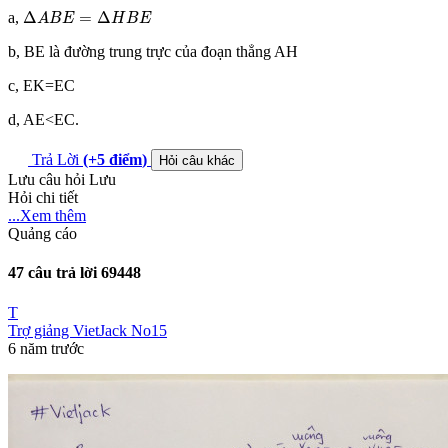
∆
A
B
E
=
∆
H
B
E
Δ
=
Δ
a,
A
B
E
H
B
E
b, BE là đường trung trực của đoạn thẳng AH
c, EK=EC
d, AE<EC.
Trả Lời
(+5
điểm
)
Hỏi câu khác
Lưu câu hỏi
Lưu
Hỏi chi tiết
...Xem thêm
Quảng cáo
47 câu trả lời
69448
T
Trợ giảng VietJack No15
6 năm trước