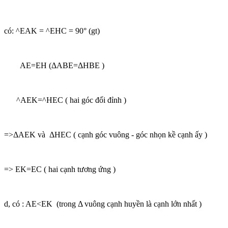
có: ^EAK = ^EHC = 90° (gt)
AE=EH (ΔABE=ΔHBE )
^AEK=^HEC ( hai góc đối đỉnh )
=>ΔAEK và ΔHEC ( cạnh góc vuông - góc nhọn kề cạnh ấy )
=> EK=EC ( hai cạnh tương ứng )
d, có : AE<EK (trong Δ vuông cạnh huyền là cạnh lớn nhất )