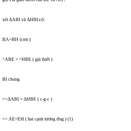
xét ΔABI và ΔHBI:có:
BA=BH (cmt )
^ABE = ^HBE ( giả thiết )
BI chung
=>ΔABI = ΔHBE ( c-g-c )
=> AE=EH ( hai cạnh tương ứng ) (1)