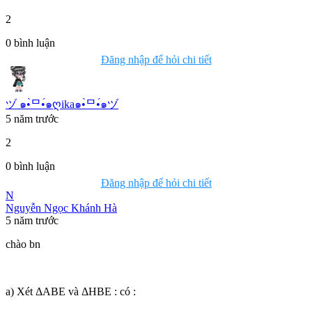
2
0
bình luận
Đăng nhập để hỏi chi tiết
ヅ ๑•̀ᄆ•́๑ღika๑•̀ᄆ•́๑ヅ
5 năm trước
2
0
bình luận
Đăng nhập để hỏi chi tiết
N
Nguyễn Ngọc Khánh Hà
5 năm trước
chào bn
a) Xét ΔABE và ΔHBE : có :