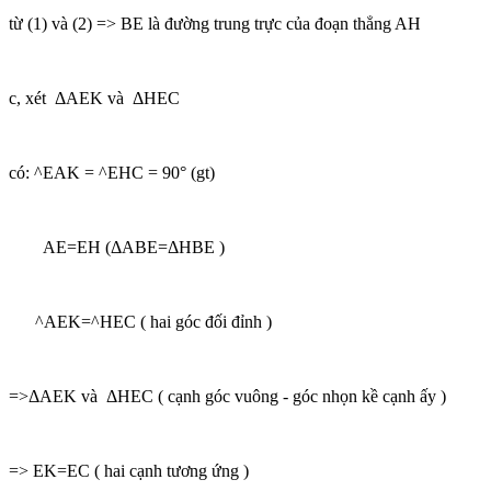
từ (1) và (2) => BE là đường trung trực của đoạn thẳng AH
c, xét ΔAEK và ΔHEC
có: ^EAK = ^EHC = 90° (gt)
AE=EH (ΔABE=ΔHBE )
^AEK=^HEC ( hai góc đối đỉnh )
=>ΔAEK và ΔHEC ( cạnh góc vuông - góc nhọn kề cạnh ấy )
=> EK=EC ( hai cạnh tương ứng )