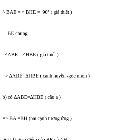
^ BAE = ^ BHE = 90° ( giả thiết )
BE chung
^ABE = ^HBE ( giả thiết )
=> ΔABE=ΔHBE ( cạnh huyền -góc nhọn )
b) có ΔABE=ΔHBE ( câu a )
=> BA =BH (hai cạnh tương ứng )
gọi I là giao điểm của BE và AH .