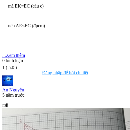
mà EK=EC (câu c)
nên AE<EC (đpcm)
...Xem thêm
0
bình luận
1
(
5.0
)
Đăng nhập để hỏi chi tiết
An Nguyễn
5 năm trước
mjj