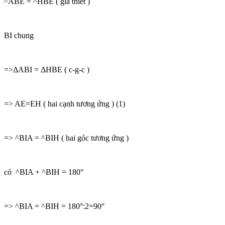
^ABE = ^HBE ( giả thiết )
BI chung
=>ΔABI = ΔHBE ( c-g-c )
=> AE=EH ( hai cạnh tương ứng ) (1)
=> ^BIA = ^BIH ( hai góc tương ứng )
có ^BIA + ^BIH = 180°
=> ^BIA = ^BIH = 180°:2=90°