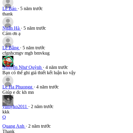
Lê Bảo
· 5 năm trước
thank
Ngân Hà
· 5 năm trước
Cảm ơn ạ
Lê Bằng
· 5 năm trước
cfgnhcmgv mgb bmvkug
Nguyễn Như Quỳnh
· 4 năm trước
Bạn có thể ghi giả thiết kết luận ko vậy
Le Ha Phuongg
· 4 năm trước
Giúp e đc kh mn
yumyko2011
· 2 năm trước
kkk
Q
Quang Anh
· 2 năm trước
Thank