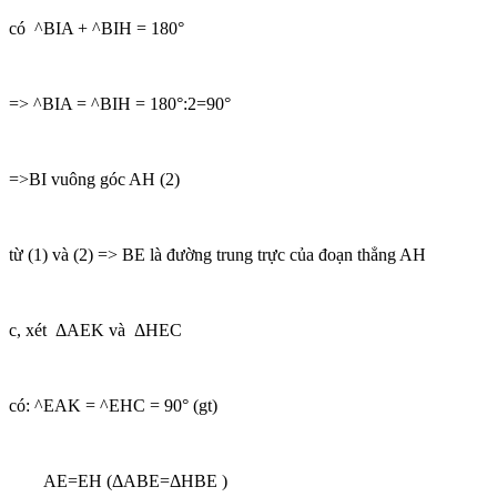
có ^BIA + ^BIH = 180°
=> ^BIA = ^BIH = 180°:2=90°
=>BI vuông góc AH (2)
từ (1) và (2) => BE là đường trung trực của đoạn thẳng AH
c, xét ΔAEK và ΔHEC
có: ^EAK = ^EHC = 90° (gt)
AE=EH (ΔABE=ΔHBE )