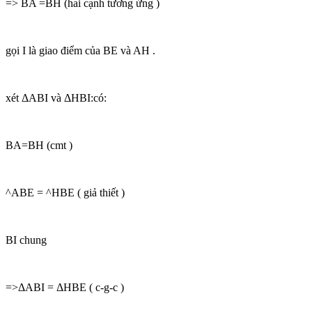
=> BA =BH (hai cạnh tương ứng )
gọi I là giao điểm của BE và AH .
xét ΔABI và ΔHBI:có:
BA=BH (cmt )
^ABE = ^HBE ( giả thiết )
BI chung
=>ΔABI = ΔHBE ( c-g-c )