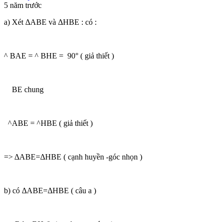
5 năm trước
a) Xét ΔABE và ΔHBE : có :
^ BAE = ^ BHE = 90° ( giả thiết )
BE chung
^ABE = ^HBE ( giả thiết )
=> ΔABE=ΔHBE ( cạnh huyền -góc nhọn )
b) có ΔABE=ΔHBE ( câu a )