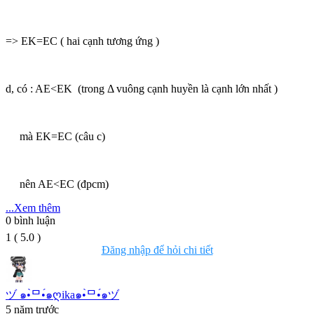
=> EK=EC ( hai cạnh tương ứng )
d, có : AE<EK (trong Δ vuông cạnh huyền là cạnh lớn nhất )
mà EK=EC (câu c)
nên AE<EC (đpcm)
...Xem thêm
0
bình luận
1
(
5.0
)
Đăng nhập để hỏi chi tiết
ヅ ๑•̀ᄆ•́๑ღika๑•̀ᄆ•́๑ヅ
5 năm trước