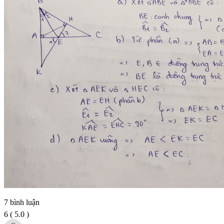
7
bình luận
6
(
5.0
)