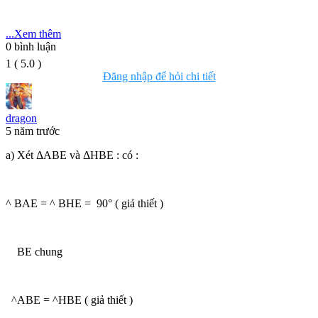
...Xem thêm
0
bình luận
1
(
5.0
)
Đăng nhập để hỏi chi tiết
dragon
5 năm trước
a) Xét ΔABE và ΔHBE : có :
^ BAE = ^ BHE = 90° ( giả thiết )
BE chung
^ABE = ^HBE ( giả thiết )