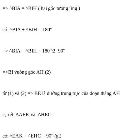
=> ^BIA = ^BIH ( hai góc tương ứng )
có ^BIA + ^BIH = 180°
=> ^BIA = ^BIH = 180°:2=90°
=>BI vuông góc AH (2)
từ (1) và (2) => BE là đường trung trực của đoạn thẳng AH
c, xét ΔAEK và ΔHEC
có: ^EAK = ^EHC = 90° (gt)