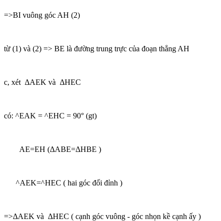
=>BI vuông góc AH (2)
từ (1) và (2) => BE là đường trung trực của đoạn thẳng AH
c, xét ΔAEK và ΔHEC
có: ^EAK = ^EHC = 90° (gt)
AE=EH (ΔABE=ΔHBE )
^AEK=^HEC ( hai góc đối đỉnh )
=>ΔAEK và ΔHEC ( cạnh góc vuông - góc nhọn kề cạnh ấy )