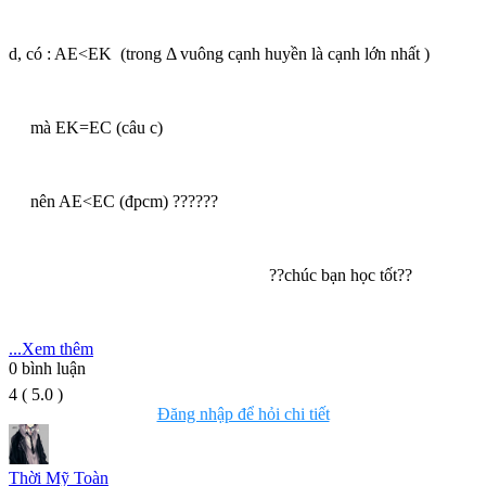
d, có : AE<EK (trong Δ vuông cạnh huyền là cạnh lớn nhất )
mà EK=EC (câu c)
nên AE<EC (đpcm) ??????
??chúc bạn học tốt??
...Xem thêm
0
bình luận
4
(
5.0
)
Đăng nhập để hỏi chi tiết
Thời Mỹ Toàn