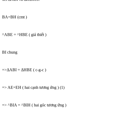
BA=BH (cmt )
^ABE = ^HBE ( giả thiết )
BI chung
=>ΔABI = ΔHBE ( c-g-c )
=> AE=EH ( hai cạnh tương ứng ) (1)
=> ^BIA = ^BIH ( hai góc tương ứng )