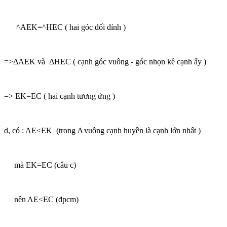
^AEK=^HEC ( hai góc đối đỉnh )
=>ΔAEK và ΔHEC ( cạnh góc vuông - góc nhọn kề cạnh ấy )
=> EK=EC ( hai cạnh tương ứng )
d, có : AE<EK (trong Δ vuông cạnh huyền là cạnh lớn nhất )
mà EK=EC (câu c)
nên AE<EC (đpcm)