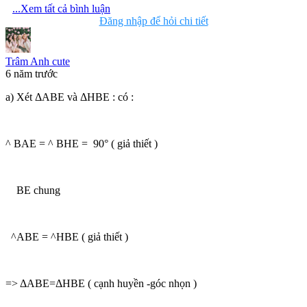
...Xem tất cả bình luận
Đăng nhập để hỏi chi tiết
Trâm Anh cute
6 năm trước
a) Xét ΔABE và ΔHBE : có :
^ BAE = ^ BHE = 90° ( giả thiết )
BE chung
^ABE = ^HBE ( giả thiết )
=> ΔABE=ΔHBE ( cạnh huyền -góc nhọn )