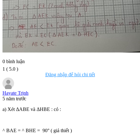
0
bình luận
1
(
5.0
)
Đăng nhập để hỏi chi tiết
Hayate Trịnh
5 năm trước
a) Xét ΔABE và ΔHBE : có :
^ BAE = ^ BHE = 90° ( giả thiết )