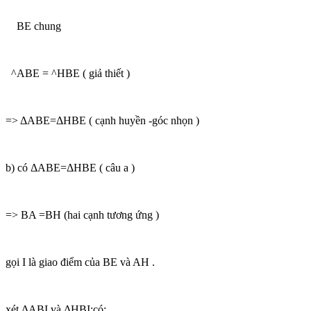
BE chung
^ABE = ^HBE ( giả thiết )
=> ΔABE=ΔHBE ( cạnh huyền -góc nhọn )
b) có ΔABE=ΔHBE ( câu a )
=> BA =BH (hai cạnh tương ứng )
gọi I là giao điểm của BE và AH .
xét ΔABI và ΔHBI:có: