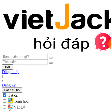
Hỏi
Đăng nhập
|
/
Đăng ký
Đặt câu hỏi
Tất cả
Toán học
Vật Lý