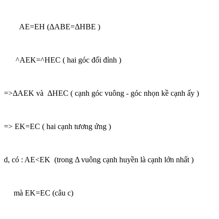
AE=EH (ΔABE=ΔHBE )
^AEK=^HEC ( hai góc đối đỉnh )
=>ΔAEK và ΔHEC ( cạnh góc vuông - góc nhọn kề cạnh ấy )
=> EK=EC ( hai cạnh tương ứng )
d, có : AE<EK (trong Δ vuông cạnh huyền là cạnh lớn nhất )
mà EK=EC (câu c)