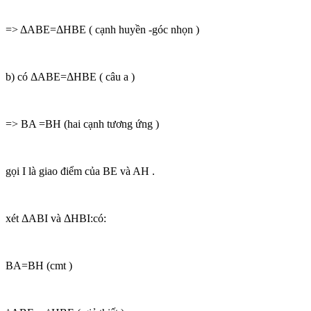
=> ΔABE=ΔHBE ( cạnh huyền -góc nhọn )
b) có ΔABE=ΔHBE ( câu a )
=> BA =BH (hai cạnh tương ứng )
gọi I là giao điểm của BE và AH .
xét ΔABI và ΔHBI:có:
BA=BH (cmt )