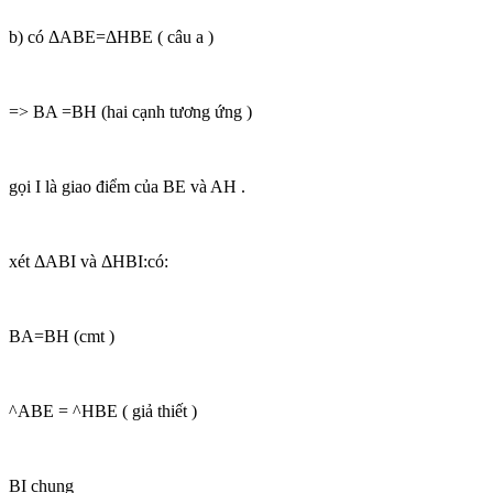
b) có ΔABE=ΔHBE ( câu a )
=> BA =BH (hai cạnh tương ứng )
gọi I là giao điểm của BE và AH .
xét ΔABI và ΔHBI:có:
BA=BH (cmt )
^ABE = ^HBE ( giả thiết )
BI chung