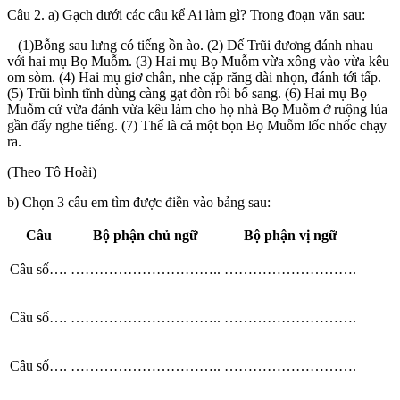
Câu 2. a) Gạch dưới các câu kể Ai làm gì? Trong đoạn văn sau:
(1)Bỗng sau lưng có tiếng ồn ào. (2) Dế Trũi đương đánh nhau
với hai mụ Bọ Muỗm. (3) Hai mụ Bọ Muỗm vừa xông vào vừa kêu
om sòm. (4) Hai mụ giơ chân, nhe cặp răng dài nhọn, đánh tới tấp.
(5) Trũi bình tĩnh dùng càng gạt đòn rồi bổ sang. (6) Hai mụ Bọ
Muỗm cứ vừa đánh vừa kêu làm cho họ nhà Bọ Muỗm ở ruộng lúa
gần đấy nghe tiếng. (7) Thế là cả một bọn Bọ Muỗm lốc nhốc chạy
ra.
(Theo Tô Hoài)
b) Chọn 3 câu em tìm được điền vào bảng sau:
Câu
Bộ phận chủ ngữ
Bộ phận vị ngữ
Câu số….
…………………………..
……………………….
Câu số….
…………………………..
……………………….
Câu số….
…………………………..
……………………….