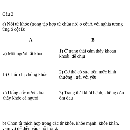
Câu 3.
a) Nối từ khỏe (trong tập hợp từ chứa nó) ở cột A với nghĩa tương
ứng ở cột B:
A
B
1) Ở trạng thái cảm thấy khoan
a) Một người rất khỏe
khoái, dễ chịu
2) Cơ thể có sức trên mức bình
b) Chúc chị chóng khỏe
thường ; trái với yếu
c) Uống cốc nước dừa
3) Trạng thái khỏi bệnh, không còn
thấy khỏe cả người
ốm đau
b) Chọn từ thích hợp trong các từ khỏe, khỏe mạnh, khỏe khắn,
vạm vỡ để điền vào chỗ trống: