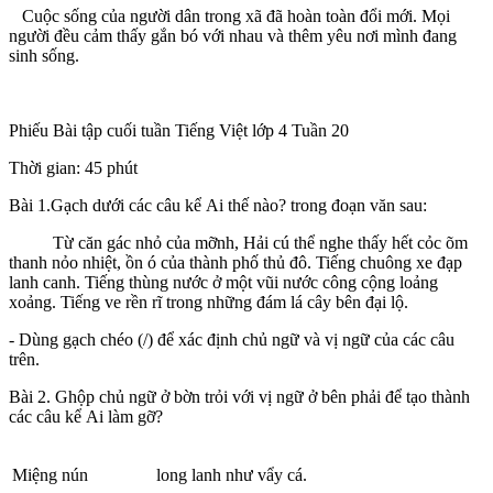
Cuộc sống của người dân trong xã đã hoàn toàn đổi mới. Mọi
người đều cảm thấy gắn bó với nhau và thêm yêu nơi mình đang
sinh sống.
Phiếu Bài tập cuối tuần Tiếng Việt lớp 4 Tuần 20
Thời gian: 45 phút
Bài 1.Gạch dưới các câu kể Ai thế nào? trong đoạn văn sau:
Từ căn gác nhỏ của mỡnh, Hải cú thể nghe thấy hết cỏc õm
thanh nỏo nhiệt, ồn ó của thành phố thủ đô. Tiếng chuông xe đạp
lanh canh. Tiếng thùng nước ở một vũi nước công cộng loảng
xoảng. Tiếng ve rền rĩ trong những đám lá cây bên đại lộ.
- Dùng gạch chéo (/) để xác định chủ ngữ và vị ngữ của các câu
trên.
Bài 2. Ghộp chủ ngữ ở bờn trỏi với vị ngữ ở bên phải để tạo thành
các câu kể Ai làm gỡ?
Miệng nún
long lanh như vẩy cá.