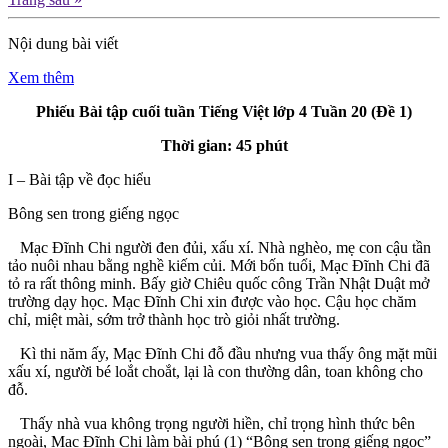
Nội dung bài viết
Xem thêm
Phiếu Bài tập cuối tuần Tiếng Việt lớp 4 Tuần 20 (Đề 1)
Thời gian: 45 phút
I – Bài tập về đọc hiểu
Bông sen trong giếng ngọc
Mạc Đĩnh Chi người đen đủi, xấu xí. Nhà nghèo, mẹ con cậu tần
tảo nuôi nhau bằng nghề kiếm củi. Mới bốn tuổi, Mạc Đĩnh Chi đã
tỏ ra rất thông minh. Bấy giờ Chiêu quốc công Trần Nhật Duật mở
trường dạy học. Mạc Đĩnh Chi xin được vào học. Cậu học chăm
chỉ, miệt mài, sớm trở thành học trò giỏi nhất trường.
Kì thi năm ấy, Mạc Đĩnh Chi đỗ đầu nhưng vua thấy ông mặt mũi
xấu xí, người bé loắt choắt, lại là con thường dân, toan không cho
đỗ.
Thấy nhà vua không trọng người hiền, chỉ trọng hình thức bên
ngoài, Mạc Đĩnh Chi làm bài phú (1) “Bông sen trong giếng ngọc”