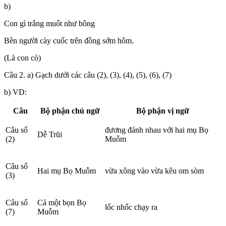
b)
Con gì trắng muốt như bông
Bên người cày cuốc trên đồng sớm hôm.
(Là con cò)
Câu 2. a) Gạch dưới các câu (2), (3), (4), (5), (6), (7)
b) VD:
Câu
Bộ phận chủ ngữ
Bộ phận vị ngữ
Câu số
đương đánh nhau với hai mụ Bọ
Dễ Trũi
(2)
Muỗm
Câu số
Hai mụ Bọ Muỗm
vừa xông vào vừa kêu om sòm
(3)
Câu số
Cả một bọn Bọ
lốc nhốc chạy ra
(7)
Muỗm