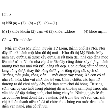
Câu 3.
a) Nối (a) – (2) (b) – (3) (c) – (1)
b) (1) khỏe khoắn (2) vạm vỡ (3) khỏe….khỏe (4) khỏe mạnh
Câu 4. Tham khảo:
Nhà em ở xã Mỹ Đình, huyện Từ Liêm, thành phố Hà Nội. Nơi
đây đã trở thành một khu đô thị mới – Khu đô thị Mỹ Đình. Mấy
năm nay đường sá được xây dựng lại rất hiện đại, nhà cao tầng mọc
lên như nấm. Nhiều nhà cấp 4 trước đây cũng được xây dựng thành
những biệt thự nhỏ với kiểu dáng rất đẹp. Con đường đất nhỏ trong
làng cũng được thay thế bằng đường bê tông rộng rãi, sạch sẽ.
Trường mẫu giáo, công viên…. mới được xây xong. Xã còn có cả
nhà văn hóa, khu vui chơi cho trẻ em. Chiều chiều, các bạn nữ
thường ra đó chơi nhảy dây, các bạn nam chơi đá bóng. Từ sáng
sớm, các cụ cao tuổi trong phường đã ra khoảng sân rộng trước nhà
văn hóa để tập dưỡng sinh, chơi bóng chuyền. Những ngày lễ tết,
xã có nhiều hoạt động giàu ý nghĩa. Tết trung thu vừa rồi, các anh
chị ở đoàn thanh niên xã đã tổ chức cho chúng em rước đèn, biểu
diễn văn nghệ, phá cỗ rất vui.