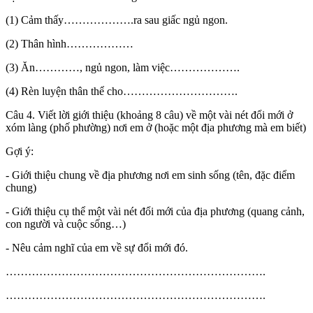
(1) Cảm thấy……………….ra sau giấc ngủ ngon.
(2) Thân hình………………
(3) Ăn…………, ngủ ngon, làm việc……………….
(4) Rèn luyện thân thể cho………………………….
Câu 4. Viết lời giới thiệu (khoảng 8 câu) về một vài nét đổi mới ở
xóm làng (phố phường) nơi em ở (hoặc một địa phương mà em biết)
Gợi ý:
- Giới thiệu chung về địa phương nơi em sinh sống (tên, đặc điểm
chung)
- Giới thiệu cụ thể một vài nét đổi mới của địa phương (quang cảnh,
con người và cuộc sống…)
- Nêu cảm nghĩ của em về sự đổi mới đó.
…………………………………………………………….
…………………………………………………………….