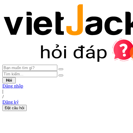
Hỏi
Đăng nhập
|
/
Đăng ký
Đặt câu hỏi