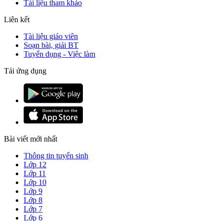
Tài liệu tham khảo
Liên kết
Tài liệu giáo viên
Soạn bài, giải BT
Tuyển dụng - Việc làm
Tải ứng dụng
Bài viết mới nhất
Thông tin tuyển sinh
Lớp 12
Lớp 11
Lớp 10
Lớp 9
Lớp 8
Lớp 7
Lớp 6