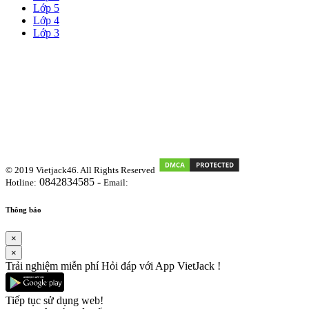
Lớp 5
Lớp 4
Lớp 3
© 2019 Vietjack46. All Rights Reserved
0842834585 -
Hotline:
Email:
vietjackteam@gmail.com
Thông báo
×
×
Trải nghiệm miễn phí Hỏi đáp với App VietJack !
Tiếp tục sử dụng web!