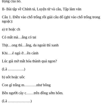
trọng của nó.
II- Bài tập về Chính tả, Luyện từ và câu, Tập làm văn
Câu 1. Điền vào chỗ trống rồi giải câu đố (ghi vào chỗ trống trong
ngoặc):
a) tr hoặc ch
Có mắt mà…ẳng có tai
Thịt…ong thì…ắng, da ngoài thì xanh
Khi….ẻ ngủ ở…ên cành
Lúc già mở mắt hóa thành quả ngon?
(Là ………….)
b) uôt hoặc uôc
Con gì trắng m……….như bông
Bên người cày c……trên đồng sớm hôm.
(Là ………………)