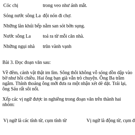
Cỏc chị
trong veo như ánh mắt.
Sóng nước sông La
đội nón đi chợ.
Những làn khúi bếp
nằm san sỏt bờn sụng.
Nước sông La
toả ra từ mỗi căn nhà.
Những ngụi nhà
trũn vành vạnh
Bài 3. Đọc đoạn văn sau:
Về đêm, cảnh vật thật im lìm. Sông thôi không vỗ sóng dồn dập vào
bờ như hồi chiều. Hai ông bạn già vẫn trò chuyện. Ông Ba trầm
ngâm. Thỉnh thoảng ông mới đưa ra một nhận xét dè dặt. Trái lại,
ông Sáu rất sôi nổi.
Xếp các vị ngữ được in nghiêng trong đoạn văn trên thành hai
nhóm:
Vị ngữ là các tính từ, cụm tính từ
Vị ngữ là động từ, cụm đ