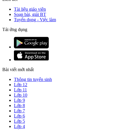
Tài liệu giáo viên
Soạn bài, giải BT
Tuyển dụng - Việc làm
Tải ứng dụng
Bài viết mới nhất
Thông tin tuyển sinh
Lớp 12
Lớp 11
Lớp 10
Lớp 9
Lớp 8
Lớp 7
Lớp 6
Lớp 5
Lớp 4