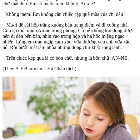
chữ thật đep. Em có muốn xem không, An-ne?
- Không thèm! Em không cần chiếc cặp quê mùa của chị đâu!
Ma-ri để cái hộp trắng xuống bàn trang điểm và đi xuống nhà.
Còn lại một mình An-ne trong phòng. Cô bé không kìm lòng được
nên đi đến bên bàn, nhìn vào trong hộp và há hốc miệng ngạc
nhiên. Lòng em tràn ngập cảm xúc: vừa thương yêu chị, vừa xấu
hổ. Rồi nước mắt làm nhòa những dòng chữ khắc lóng lánh.
Trên chiếc kẹp quả là có bốn chữ, nhưng là bốn chữ: AN-NE.
(Theo A.F.Bau-man – Hà Châu dịch)