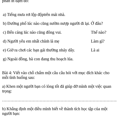
phần in đậm đó:
a) Tiếng mưa rơi lộp độptrên mái nhà.
b) Đường phố lúc nào cũng nườm nượp người đi lại.
Ở đâu?
c) Bến cảng lúc nào cũng đông vui.
Thế nào?
d) Người yêu em nhất chính là mẹ
Làm gì?
e) Giờ ra chơi các bạn gái thường nhảy dây.
Là ai
g) Ngoài đồng, bà con đang thu hoạch lúa.
Bài 4: Viết vào chỗ chấm một câu câu hỏi với mục đích khác cho
mỗi tình huống sau:
a) Khen một người bạn có lòng tốt đã giúp đỡ mình một việc quan
trọng:
……………………………………………………………………………
b) Khẳng định một điều mình biết về thành tích học tập của một
người bạn: