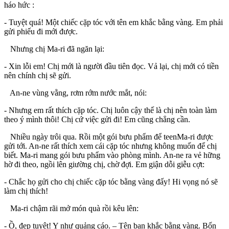
háo hức :
- Tuyệt quá! Một chiếc cặp tóc với tên em khắc bằng vàng. Em phải
gửi phiếu đi mới được.
Nhưng chị Ma-ri đã ngăn lại:
- Xin lỗi em! Chị mới là người đầu tiên đọc. Vả lại, chị mới có tiền
nên chính chị sẽ gửi.
An-ne vùng vằng, rơm rớm nước mắt, nói:
- Nhưng em rất thích cặp tóc. Chị luôn cậy thế là chị nên toàn làm
theo ý mình thôi! Chị cứ việc gửi đi! Em cũng chẳng cần.
Nhiều ngày trôi qua. Rồi một gói bưu phẩm để teenMa-ri được
gửi tới. An-ne rất thích xem cái cặp tóc nhưng không muốn để chị
biết. Ma-ri mang gói bưu phẩm vào phòng mình. An-ne ra vẻ hững
hờ đi theo, ngồi lên giường chị, chờ đợi. Em giận dỗi giễu cợt:
- Chắc họ gửi cho chị chiếc cặp tóc bằng vàng đấy! Hi vọng nó sẽ
làm chị thích!
Ma-ri chậm rãi mở món quà rồi kêu lên:
- Ồ, đẹp tuyệt! Y như quảng cáo. – Tên bạn khắc bằng vàng. Bốn