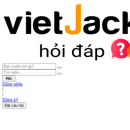
Hỏi
Đăng nhập
|
/
Đăng ký
Đặt câu hỏi