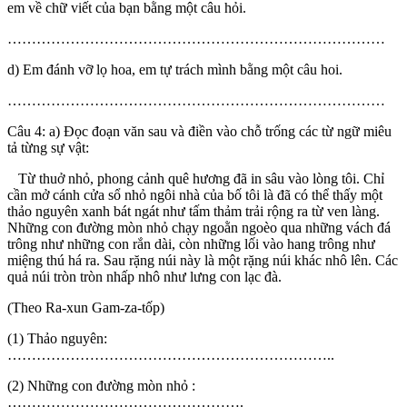
em về chữ viết của bạn bằng một câu hỏi.
……………………………………………………………………
d) Em đánh vỡ lọ hoa, em tự trách mình bằng một câu hoi.
……………………………………………………………………
Câu 4: a) Đọc đoạn văn sau và điền vào chỗ trống các từ ngữ miêu
tả từng sự vật:
Từ thuở nhỏ, phong cảnh quê hương đã in sâu vào lòng tôi. Chỉ
cần mở cánh cửa sổ nhỏ ngôi nhà của bố tôi là đã có thể thấy một
thảo nguyên xanh bát ngát như tấm thảm trải rộng ra từ ven làng.
Những con đường mòn nhỏ chạy ngoằn ngoèo qua những vách đá
trông như những con rắn dài, còn những lối vào hang trông như
miệng thú há ra. Sau rặng núi này là một rặng núi khác nhô lên. Các
quả núi tròn tròn nhấp nhô như lưng con lạc đà.
(Theo Ra-xun Gam-za-tốp)
(1) Thảo nguyên:
…………………………………………………………..
(2) Những con đường mòn nhỏ :
………………………………………….