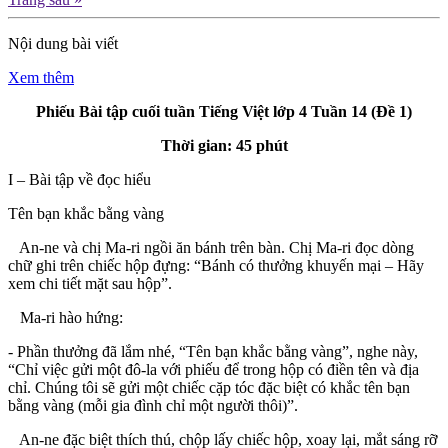
Nội dung bài viết
Xem thêm
Phiếu Bài tập cuối tuần Tiếng Việt lớp 4 Tuần 14 (Đề 1)
Thời gian: 45 phút
I – Bài tập về đọc hiểu
Tên bạn khắc bằng vàng
An-ne và chị Ma-ri ngồi ăn bánh trên bàn. Chị Ma-ri đọc dòng
chữ ghi trên chiếc hộp đựng: “Bánh có thưởng khuyến mại – Hãy
xem chi tiết mặt sau hộp”.
Ma-ri hào hứng:
- Phần thưởng đã lắm nhé, “Tên bạn khắc bằng vàng”, nghe này,
“Chỉ việc gửi một đô-la với phiếu để trong hộp có điền tên và địa
chỉ. Chúng tôi sẽ gửi một chiếc cặp tóc đặc biệt có khắc tên bạn
bằng vàng (mỗi gia đình chỉ một người thôi)”.
An-ne đặc biệt thích thú, chộp lấy chiếc hộp, xoay lại, mắt sáng rỡ