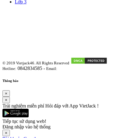
Lớp 3
© 2019 Vietjack46. All Rights Reserved
0842834585 -
Hotline:
Email:
vietjackteam@gmail.com
Thông báo
×
×
Trải nghiệm miễn phí Hỏi đáp với App VietJack !
Tiếp tục sử dụng web!
Đăng nhập vào hệ thống
×