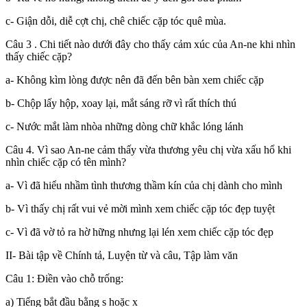
c- Giận dỗi, diễ cợt chị, chê chiếc cặp tóc quê mùa.
Câu 3 . Chi tiết nào dưới đây cho thấy cảm xúc của An-ne khi nhìn
thấy chiếc cặp?
a- Không kìm lòng được nên đã đến bên bàn xem chiếc cặp
b- Chộp lấy hộp, xoay lại, mắt sáng rỡ vì rất thích thú
c- Nước mắt làm nhòa những dòng chữ khắc lóng lánh
Câu 4. Vì sao An-ne cảm thấy vừa thương yêu chị vừa xấu hổ khi
nhìn chiếc cặp có tên mình?
a- Vì đã hiểu nhầm tình thương thầm kín của chị dành cho mình
b- Vì thấy chị rất vui vẻ mời mình xem chiếc cặp tóc đẹp tuyệt
c- Vì đã vờ tỏ ra hờ hững nhưng lại lén xem chiếc cặp tóc đẹp
II- Bài tập về Chính tả, Luyện từ và câu, Tập làm văn
Câu 1: Điền vào chỗ trống:
a) Tiếng bắt đầu bằng s hoặc x