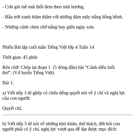
- Cơn gió mê mải thổi đem theo mùi hương.
- Bầu trời xanh thăm thẳm với những đám mây trắng bồng bềnh.
- Những cánh chim chở nắng bay giữa ngày xưa.
Phiếu Bài tập cuối tuần Tiếng Việt lớp 4 Tuần 14
Thời gian: 45 phút
Rèn chữ: Chép lại đoạn 1 (5 dòng đầu) bài “Cánh diều tuổi
thơ”. (Vở luyện Tiếng Việt)
Bài 1:
a) Viết tiếp 3 từ ghép có chứa tiếng quyết nói về ý chí và nghị lực
của con người:
Quyết chí,
………………………………………………………………………………….....
b) Viết tiếp 5 từ nói về những khó khăn, thử thách, đời hỏi con
người phải có ý chí, nghị lực vượt qua để đạt được mục đích: