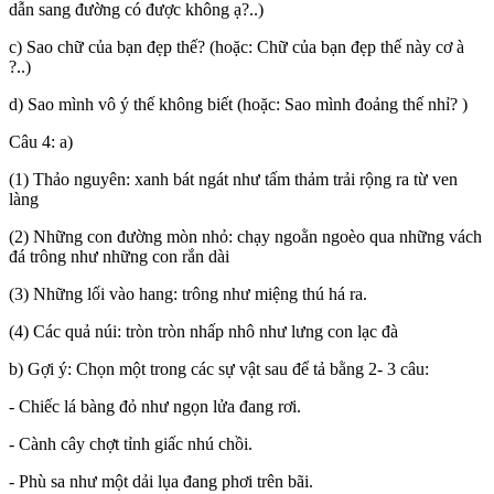
dẫn sang đường có được không ạ?..)
c) Sao chữ của bạn đẹp thế? (hoặc: Chữ của bạn đẹp thế này cơ à
?..)
d) Sao mình vô ý thế không biết (hoặc: Sao mình đoảng thế nhỉ? )
Câu 4: a)
(1) Thảo nguyên: xanh bát ngát như tấm thảm trải rộng ra từ ven
làng
(2) Những con đường mòn nhỏ: chạy ngoằn ngoèo qua những vách
đá trông như những con rắn dài
(3) Những lối vào hang: trông như miệng thú há ra.
(4) Các quả núi: tròn tròn nhấp nhô như lưng con lạc đà
b) Gợi ý: Chọn một trong các sự vật sau để tả bằng 2- 3 câu:
- Chiếc lá bàng đỏ như ngọn lửa đang rơi.
- Cành cây chợt tỉnh giấc nhú chồi.
- Phù sa như một dải lụa đang phơi trên bãi.