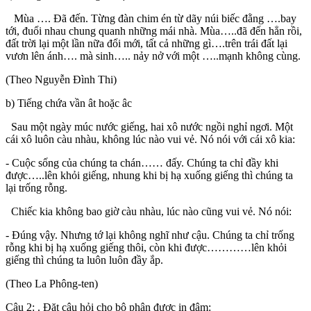
Mùa …. Đã đến. Từng đàn chim én từ dãy núi biếc đằng ….bay
tới, đuổi nhau chung quanh những mái nhà. Mùa…..đã đến hẳn rồi,
đất trời lại một lần nữa đổi mới, tất cả những gì….trên trái đất lại
vươn lên ánh…. mà sinh….. nảy nở với một …..mạnh không cùng.
(Theo Nguyễn Đình Thi)
b) Tiếng chứa vần ât hoặc âc
Sau một ngày múc nước giếng, hai xô nước ngồi nghỉ ngơi. Một
cái xô luôn càu nhàu, không lúc nào vui vẻ. Nó nói với cái xô kia:
- Cuộc sống của chúng ta chán…… đấy. Chúng ta chỉ đầy khi
được…..lên khỏi giếng, nhung khi bị hạ xuống giếng thì chúng ta
lại trống rỗng.
Chiếc kia không bao giờ càu nhàu, lúc nào cũng vui vẻ. Nó nói:
- Đúng vậy. Nhưng tớ lại không nghĩ như cậu. Chúng ta chỉ trống
rỗng khi bị hạ xuống giếng thôi, còn khi được…………lên khỏi
giếng thì chúng ta luôn luôn đầy ắp.
(Theo La Phông-ten)
Câu 2: . Đặt câu hỏi cho bộ phận được in đậm: