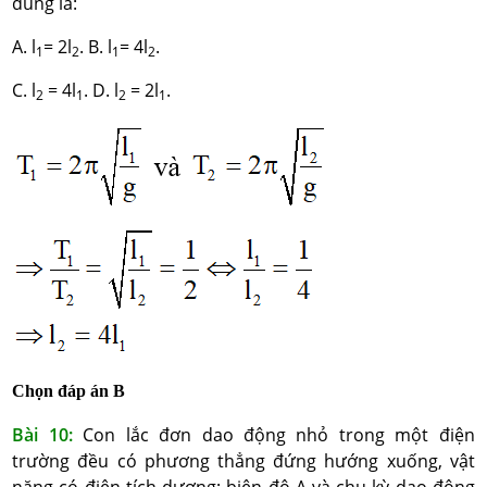
đúng là:
A. l
= 2l
. B. l
= 4l
.
1
2
1
2
C. l
= 4l
. D. l
= 2l
.
2
1
2
1
Chọn đáp án B
Bài 10:
Con lắc đơn dao động nhỏ trong một điện
trường đều có phương thẳng đứng hướng xuống, vật