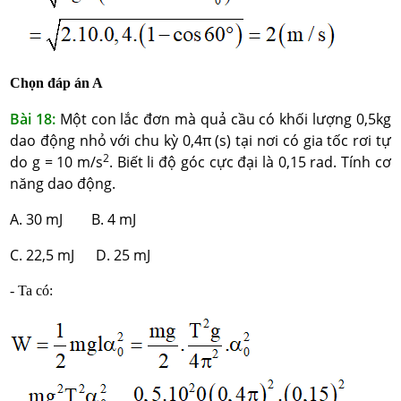
Chọn đáp án A
Bài 18:
Một con lắc đơn mà quả cầu có khối lượng 0,5kg
dao động nhỏ với chu kỳ 0,4π (s) tại nơi có gia tốc rơi tự
2
do g = 10 m/s
. Biết li độ góc cực đại là 0,15 rad. Tính cơ
năng dao động.
A. 30 mJ B. 4 mJ
C. 22,5 mJ D. 25 mJ
- Ta có: