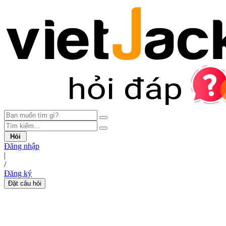
Hỏi
Đăng nhập
|
/
Đăng ký
Đặt câu hỏi