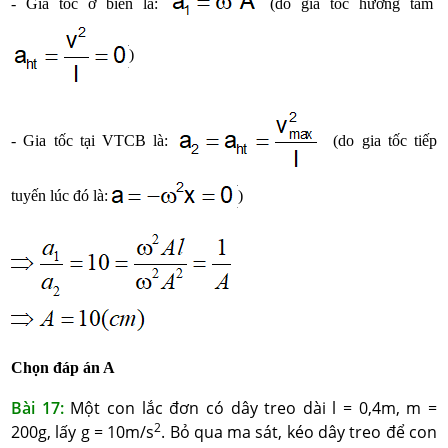
- Gia tốc ở biên là:
(do gia tốc hướng tâm
)
- Gia tốc tại VTCB là:
(do gia tốc tiếp
tuyến lúc đó là:
)
Chọn đáp án A
Bài 17:
Một con lắc đơn có dây treo dài l = 0,4m, m =
2
200g, lấy g = 10m/s
. Bỏ qua ma sát, kéo dây treo để con