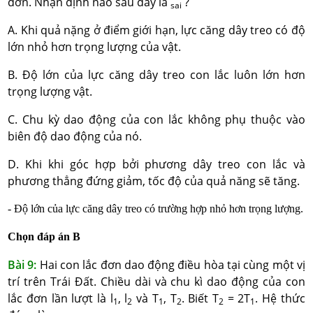
đơn. Nhận định nào sau đây là
?
sai
A. Khi quả nặng ở điểm giới hạn, lực căng dây treo có độ
lớn nhỏ hơn trọng lượng của vật.
B. Độ lớn của lực căng dây treo con lắc luôn lớn hơn
trọng lượng vật.
C. Chu kỳ dao động của con lắc không phụ thuộc vào
biên độ dao động của nó.
D. Khi khi góc hợp bởi phương dây treo con lắc và
phương thẳng đứng giảm, tốc độ của quả năng sẽ tăng.
- Độ lớn của lực căng dây treo có trường hợp nhỏ hơn trọng lượng.
Chọn đáp án B
Bài 9:
Hai con lắc đơn dao động điều hòa tại cùng một vị
trí trên Trái Đất. Chiều dài và chu kì dao động của con
lắc đơn lần lượt là l
, l
và T
, T
. Biết T
= 2T
. Hệ thức
1
2
1
2
2
1