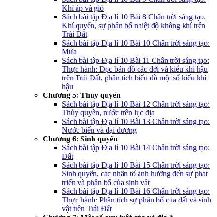
Khí áp và gió
Sách bài tập Địa lí 10 Bài 8 Chân trời sáng tạo:
Khí quyển, sự phân bổ nhiệt độ không khí trên
Trái Đất
Sách bài tập Địa lí 10 Bài 10 Chân trời sáng tạo:
Mưa
Sách bài tập Địa lí 10 Bài 11 Chân trời sáng tạo:
Thực hành: Đọc bản đồ các đới và kiểu khí hậu
trên Trái Đất, phân tích biểu đồ một số kiểu khí
hậu
Chương 5: Thủy quyển
Sách bài tập Địa lí 10 Bài 12 Chân trời sáng tạo:
Thủy quyền, nước trên lục địa
Sách bài tập Địa lí 10 Bài 13 Chân trời sáng tạo:
Nước biển và đại dương
Chương 6: Sinh quyển
Sách bài tập Địa lí 10 Bài 14 Chân trời sáng tạo:
Đất
Sách bài tập Địa lí 10 Bài 15 Chân trời sáng tạo:
Sinh quyển, các nhân tố ảnh hưởng đến sự phát
triển và phân bổ của sinh vật
Sách bài tập Địa lí 10 Bài 16 Chân trời sáng tạo:
Thực hành: Phân tích sự phân bố của đất và sinh
vật trên Trái Đất