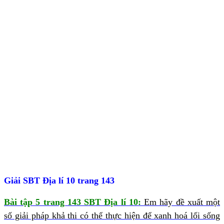
Giải SBT Địa lí 10 trang 143
Bài tập 5 trang 143 SBT Địa lí 10:
Em hãy đề xuất một
số giải pháp khả thi có thể thực hiện để xanh hoá lối sống