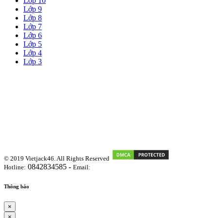
Lớp 10
Lớp 9
Lớp 8
Lớp 7
Lớp 6
Lớp 5
Lớp 4
Lớp 3
© 2019 Vietjack46. All Rights Reserved
0842834585 -
Hotline:
Email:
vietjackteam@gmail.com
Thông báo
×
×