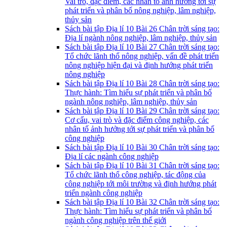
Vai trò, đặc điểm, các nhân tố ảnh hưởng tới sự
phát triển và phân bố nông nghiệp, lâm nghiệp,
thủy sản
Sách bài tập Địa lí 10 Bài 26 Chân trời sáng tạo:
Địa lí ngành nông nghiệp, lâm nghiệp, thủy sản
Sách bài tập Địa lí 10 Bài 27 Chân trời sáng tạo:
Tổ chức lãnh thổ nông nghiệp, vấn đề phát triển
nông nghiệp hiện đại và định hướng phát triển
nông nghiệp
Sách bài tập Địa lí 10 Bài 28 Chân trời sáng tạo:
Thực hành: Tìm hiểu sự phát triển và phân bố
ngành nông nghiệp, lâm nghiệp, thủy sản
Sách bài tập Địa lí 10 Bài 29 Chân trời sáng tạo:
Cơ cấu, vai trò và đặc điểm công nghiệp, các
nhân tố ảnh hưởng tới sự phát triển và phân bố
công nghiệp
Sách bài tập Địa lí 10 Bài 30 Chân trời sáng tạo:
Địa lí các ngành công nghiệp
Sách bài tập Địa lí 10 Bài 31 Chân trời sáng tạo:
Tổ chức lãnh thổ công nghiệp, tác động của
công nghiệp tới môi trường và định hướng phát
triển ngành công nghiệp
Sách bài tập Địa lí 10 Bài 32 Chân trời sáng tạo:
Thực hành: Tìm hiểu sự phát triển và phân bổ
ngành công nghiệp trên thế giới