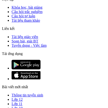
Khóa học, bài giảng
Câu hỏi trắc nghiệm
Câu hỏi tự luận
Tài liệu tham khảo
Liên kết
Tài liệu giáo viên
Soạn bài, giải BT
Tuyển dụng - Việc làm
Tải ứng dụng
Bài viết mới nhất
Thông tin tuyển sinh
Lớp 12
Lớp 11