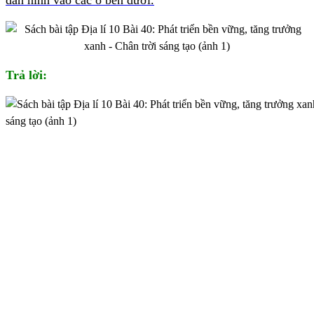
dán hình vào các ô bên dưới.
Trả lời: