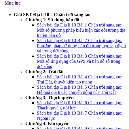
Mục lục
Giải SBT Địa lí 10 – Chân trời sáng tạo
Chương 1: Sử dụng bản đồ
Sách bài tập Địa lí 10 Bài 1 Chân trời sáng tạo:
Một số phương pháp biểu hiện các đối tượng địa
lí trên bản đồ
Sách bài tập Địa lí 10 Bài 2 Chân trời sáng tạo:
Phương pháp sử dụng bản đồ trong học tập địa lí
và trong đời sống
Sách bài tập Địa lí 10 Bài 3 Chân trời sáng tạo:
Một số ứng dụng của GPS và bản đồ số trong
đời sống
Chương 2: Trái đất
Sách bài tập Địa lí 10 Bài 4 Chân trời sáng tạo:
Trái Đất, thuyết kiến tạo mảng
Sách bài tập Địa lí 10 Bài 5 Chân trời sáng tạo:
Hệ quả địa lí các chuyển động của Trái Đất
Chương 3: Thạch quyển
Sách bài tập Địa lí 10 Bài 6 Chân trời sáng tạo:
Thạch quyển, nội lực
Sách bài tập Địa lí 10 Bài 7 Chân trời sáng tạo:
Ngoại lực
Chương 4: Khí quyển
Sách bài tập Địa lí 10 Bài 9 Chân trời sáng tạo: