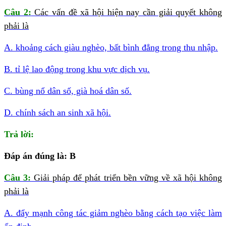
Câu 2:
Các vấn đề xã hội hiện nay cần giải quyết không
phải là
A. khoảng cách giàu nghèo, bất bình đẳng trong thu nhập.
B. tỉ lệ lao động trong khu vực dịch vụ.
C. bùng nổ dân số, già hoá dân số.
D. chính sách an sinh xã hội.
Trả lời:
Đáp án đúng là: B
Câu 3:
Giải pháp để phát triển bền vững về xã hội không
phải là
A. đẩy mạnh công tác giảm nghèo bằng cách tạo việc làm