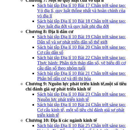
Chương 7: Một số quy luật của vỏ địa lí
Sách bài tập Địa lí 10 Bài 17 Chân trời sáng tạo:
Vỏ địa lí, quy luật thống nhất và hoàn chỉnh của
vỏ địa lí
Sách bài tập Địa lí 10 Bài 18 Chân trời sáng tạo:
Quy luật địa đới và quy luật phi địa đới
Chương 8: Địa lí dân cư
Sách bài tập Địa lí 10 Bài 19 Chân trời sáng tạo:
Dân số và sự phát triển dân số thế giới
Sách bài tập Địa lí 10 Bài 20 Chân trời sáng tạo:
Cơ cấu dân số
Sách bài tập Địa lí 10 Bài 22 Chân trời sáng tạo:
Thực hành: Phân tích tháp dân số, vẽ biểu đồ cơ
cấu dân số theo nhóm tuổi
Sách bài tập Địa lí 10 Bài 21 Chân trời sáng tạo:
Phân bố dân cư và đô thị hóa
Chương 9: Nguồn lực phát triển kinh tế,một số tiêu
chí đánh giá sự phát triển kinh tế
Sách bài tập Địa lí 10 Bài 23 Chân trời sáng tạo:
Nguồn lực phát triển kinh tế
Sách bài tập Địa lí 10 Bài 24 Chân trời sáng tạo:
Cơ cấu kinh tế, một số tiêu chí đánh giá sự phát
triển kinh tế
Chương 10: Địa lí các ngành kinh tế
Sách bài tập Địa lí 10 Bài 25 Chân trời sáng tạo: