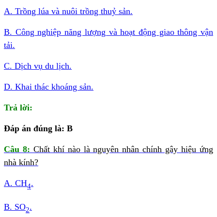
A. Trồng lúa và nuôi trồng thuỷ sản.
B. Công nghiệp năng lượng và hoạt động giao thông vận
tải.
C. Dịch vụ du lịch.
D. Khai thác khoáng sản.
Trả lời:
Đáp án đúng là: B
Câu 8:
Chất khí nào là nguyên nhân chính gây hiệu ứng
nhà kính?
A. CH
.
4
B. SO
.
2