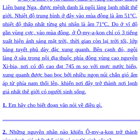
Liên bang Nga, được mệnh danh là ngôi làng lạnh nhất thế
giới. Nhiệt độ trung bình ở đây vào mùa động là âm 51°C,
nhiệt độ thấp nhất từng ghi nhận là âm 71°C. Do ở vĩ độ
gần vùng cực, vào mùa đông, ở Ô-my-a-kon chỉ có 3 tiếng
xuất hiện ánh sáng mặt trời, thời gian còn lại trời tối, lớp
băng tuyết phủ dày đặc xung quanh. Bên cạnh đó, ngôi
làng ở sâu trong nội địa thuộc phía đông vùng cao nguyên
Xi-bia, nơi có độ cao đạt 745 m so với mực nước biển,
xung quanh được bao bọc bởi nhiều ngọn núi chắn gió ấm
áp từ phía nam thổi lên, khiến nơi đây trở thành nơi lạnh
giá nhất thế giới có người sinh sống.
1.
Em hãy cho biết đoạn văn nói về điều gì.
........................................................................................
2.
Những nguyên nhân nào khiến Ô-my-a-kon trở thành