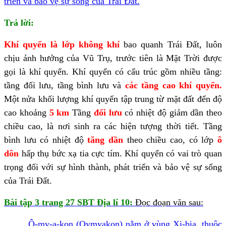
triển và bảo vệ sự sống của Trái Đất.
Trả lời:
Khí quyển là lớp không khí
bao quanh Trái Đất, luôn
chịu ảnh hưởng của Vũ Trụ, trước tiên là Mặt Trời được
gọi là khí quyển. Khí quyển có cấu trúc gồm nhiều tầng:
tầng đối lưu, tầng bình lưu và
các tầng cao khí quyển.
Một nửa khối lượng khí quyển tập trung từ mặt đất đến độ
cao khoảng
5 km
Tầng
đối lưu
có nhiệt độ giảm dần theo
chiều cao, là nơi sinh ra các hiện tượng thời tiết. Tầng
bình lưu có nhiệt độ
tăng dần
theo chiều cao, có lớp
ô
dôn
hấp thụ bức xạ tia cực tím. Khí quyển có vai trò quan
trọng đối với sự hình thành, phát triển và bảo vệ sự sống
của Trái Đất.
Bài tập 3 trang 27 SBT Địa lí 10:
Đọc đoạn văn sau:
Ô-my-a-kon (Oymyakon) nằm ở vùng Xi-bia, thuộc