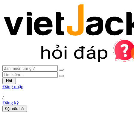
Hỏi
Đăng nhập
|
/
Đăng ký
Đặt câu hỏi