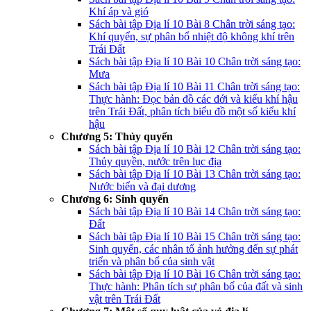
Khí áp và gió
Sách bài tập Địa lí 10 Bài 8 Chân trời sáng tạo:
Khí quyển, sự phân bổ nhiệt độ không khí trên
Trái Đất
Sách bài tập Địa lí 10 Bài 10 Chân trời sáng tạo:
Mưa
Sách bài tập Địa lí 10 Bài 11 Chân trời sáng tạo:
Thực hành: Đọc bản đồ các đới và kiểu khí hậu
trên Trái Đất, phân tích biểu đồ một số kiểu khí
hậu
Chương 5: Thủy quyển
Sách bài tập Địa lí 10 Bài 12 Chân trời sáng tạo:
Thủy quyền, nước trên lục địa
Sách bài tập Địa lí 10 Bài 13 Chân trời sáng tạo:
Nước biển và đại dương
Chương 6: Sinh quyển
Sách bài tập Địa lí 10 Bài 14 Chân trời sáng tạo:
Đất
Sách bài tập Địa lí 10 Bài 15 Chân trời sáng tạo:
Sinh quyển, các nhân tố ảnh hưởng đến sự phát
triển và phân bổ của sinh vật
Sách bài tập Địa lí 10 Bài 16 Chân trời sáng tạo:
Thực hành: Phân tích sự phân bố của đất và sinh
vật trên Trái Đất