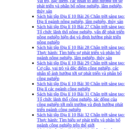
Vai trò, đặc điểm, các nhân tố ảnh hưởng tới sự
phát triển và phân bố nông nghiệp, lâm nghiệp,
thủy sản
Sách bài tập Địa lí 10 Bài 26 Chân trời sáng tạo:
Địa lí ngành nông nghiệp, lâm nghiệp, thủy sản
Sách bài tập Địa lí 10 Bài 27 Chân trời sáng tạo:
Tổ chức lãnh thổ nông nghiệp, vấn đề phát triển
nông nghiệp hiện đại và định hướng phát triển
nông nghiệp
Sách bài tập Địa lí 10 Bài 28 Chân trời sáng tạo:
Thực hành: Tìm hiểu sự phát triển và phân bố
ngành nông nghiệp, lâm nghiệp, thủy sản
Sách bài tập Địa lí 10 Bài 29 Chân trời sáng tạo:
Cơ cấu, vai trò và đặc điểm công nghiệp, các
nhân tố ảnh hưởng tới sự phát triển và phân bố
công nghiệp
Sách bài tập Địa lí 10 Bài 30 Chân trời sáng tạo:
Địa lí các ngành công nghiệp
Sách bài tập Địa lí 10 Bài 31 Chân trời sáng tạo:
Tổ chức lãnh thổ công nghiệp, tác động của
công nghiệp tới môi trường và định hướng phát
triển ngành công nghiệp
Sách bài tập Địa lí 10 Bài 32 Chân trời sáng tạo:
Thực hành: Tìm hiểu sự phát triển và phân bổ
ngành công nghiệp trên thế giới