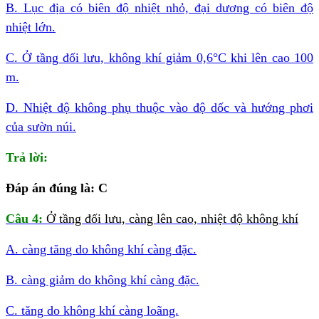
B. Lục địa có biên độ nhiệt nhỏ, đại dương có biên độ
nhiệt lớn.
C. Ở tầng đối lưu, không khí giảm 0,6°C khi lên cao 100
m.
D. Nhiệt độ không phụ thuộc vào độ dốc và hướng phơi
của sườn núi.
Trả lời:
Đáp án đúng là: C
Câu 4:
Ở tầng đối lưu, càng lên cao, nhiệt độ không khí
A. càng tăng do không khí càng đặc.
B. càng giảm do không khí càng đặc.
C. tăng do không khí càng loãng.