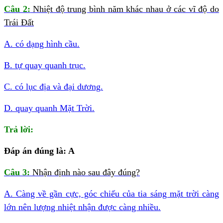
Câu 2:
Nhiệt độ trung bình năm khác nhau ở các vĩ độ do
Trái Đất
A. có dạng hình cầu.
B. tự quay quanh trục.
C. có lục địa và đại dương.
D. quay quanh Mặt Trời.
Trả lời:
Đáp án đúng là: A
Câu 3:
Nhận định nào sau đây đúng?
A. Càng về gần cực, góc chiếu của tia sáng mặt trời càng
lớn nên lượng nhiệt nhận được càng nhiều.