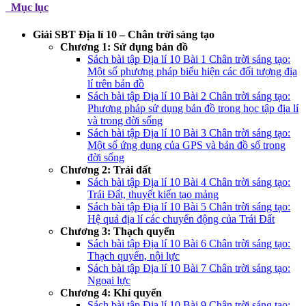
Mục lục
Giải SBT Địa lí 10 – Chân trời sáng tạo
Chương 1: Sử dụng bản đồ
Sách bài tập Địa lí 10 Bài 1 Chân trời sáng tạo:
Một số phương pháp biểu hiện các đối tượng địa
lí trên bản đồ
Sách bài tập Địa lí 10 Bài 2 Chân trời sáng tạo:
Phương pháp sử dụng bản đồ trong học tập địa lí
và trong đời sống
Sách bài tập Địa lí 10 Bài 3 Chân trời sáng tạo:
Một số ứng dụng của GPS và bản đồ số trong
đời sống
Chương 2: Trái đất
Sách bài tập Địa lí 10 Bài 4 Chân trời sáng tạo:
Trái Đất, thuyết kiến tạo mảng
Sách bài tập Địa lí 10 Bài 5 Chân trời sáng tạo:
Hệ quả địa lí các chuyển động của Trái Đất
Chương 3: Thạch quyển
Sách bài tập Địa lí 10 Bài 6 Chân trời sáng tạo:
Thạch quyển, nội lực
Sách bài tập Địa lí 10 Bài 7 Chân trời sáng tạo:
Ngoại lực
Chương 4: Khí quyển
Sách bài tập Địa lí 10 Bài 9 Chân trời sáng tạo: