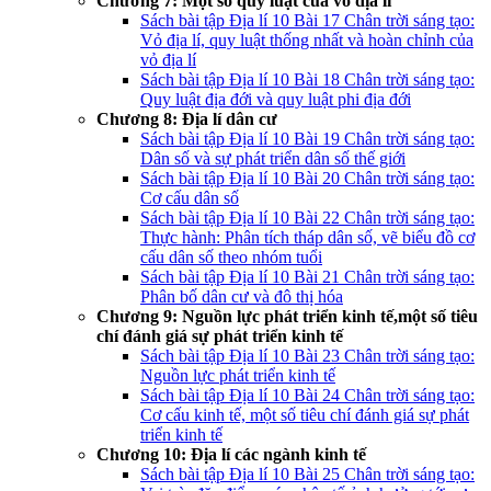
Chương 7: Một số quy luật của vỏ địa lí
Sách bài tập Địa lí 10 Bài 17 Chân trời sáng tạo:
Vỏ địa lí, quy luật thống nhất và hoàn chỉnh của
vỏ địa lí
Sách bài tập Địa lí 10 Bài 18 Chân trời sáng tạo:
Quy luật địa đới và quy luật phi địa đới
Chương 8: Địa lí dân cư
Sách bài tập Địa lí 10 Bài 19 Chân trời sáng tạo:
Dân số và sự phát triển dân số thế giới
Sách bài tập Địa lí 10 Bài 20 Chân trời sáng tạo:
Cơ cấu dân số
Sách bài tập Địa lí 10 Bài 22 Chân trời sáng tạo:
Thực hành: Phân tích tháp dân số, vẽ biểu đồ cơ
cấu dân số theo nhóm tuổi
Sách bài tập Địa lí 10 Bài 21 Chân trời sáng tạo:
Phân bố dân cư và đô thị hóa
Chương 9: Nguồn lực phát triển kinh tế,một số tiêu
chí đánh giá sự phát triển kinh tế
Sách bài tập Địa lí 10 Bài 23 Chân trời sáng tạo:
Nguồn lực phát triển kinh tế
Sách bài tập Địa lí 10 Bài 24 Chân trời sáng tạo:
Cơ cấu kinh tế, một số tiêu chí đánh giá sự phát
triển kinh tế
Chương 10: Địa lí các ngành kinh tế
Sách bài tập Địa lí 10 Bài 25 Chân trời sáng tạo: