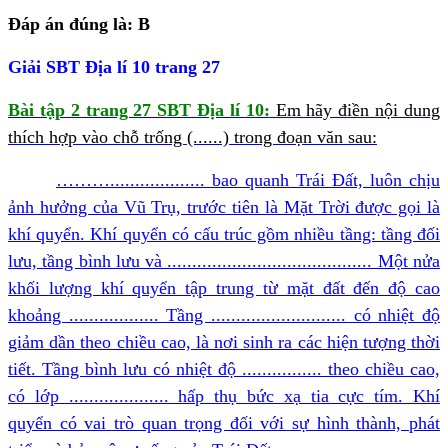
Đáp án đúng là: B
Giải SBT Địa lí 10 trang 27
Bài tập 2 trang 27 SBT Địa lí 10:
Em hãy điền nội dung
thích hợp vào chỗ trống (......) trong đoạn văn sau:
………................... bao quanh Trái Đất, luôn chịu
ảnh hưởng của Vũ Trụ, trước tiên là Mặt Trời được gọi là
khí quyển. Khí quyển có cấu trúc gồm nhiều tầng: tầng đối
lưu, tầng bình lưu và ......................................... Một nửa
khối lượng khí quyển tập trung từ mặt đất đến độ cao
khoảng .................. Tầng ........................... có nhiệt độ
giảm dần theo chiều cao, là nơi sinh ra các hiện tượng thời
tiết. Tầng bình lưu có nhiệt độ ................ theo chiều cao,
có lớp .................... hấp thụ bức xạ tia cực tím. Khí
quyển có vai trò quan trọng đối với sự hình thành, phát