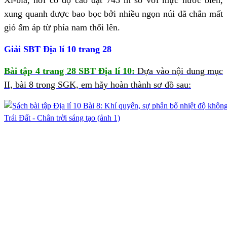
Xi-bia, nơi có độ cao đạt 745 m so với mực nước biển,
xung quanh được bao bọc bởi nhiều ngọn núi đã chắn mất
gió ấm áp từ phía nam thổi lên.
Giải SBT Địa lí 10 trang 28
Bài tập 4 trang 28 SBT Địa lí 10:
Dựa vào nội dung mục
II, bài 8 trong SGK, em hãy hoàn thành sơ đồ sau: