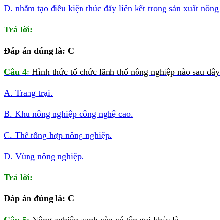
D. nhằm tạo điều kiện thúc đẩy liên kết trong sản xuất nông
Trả lời:
Đáp án đúng là: C
Câu 4:
Hình thức tổ chức lãnh thổ nông nghiệp nào sau đây 
A. Trang trại.
B. Khu nông nghiệp công nghệ cao.
C. Thể tổng hợp nông nghiệp.
D. Vùng nông nghiệp.
Trả lời:
Đáp án đúng là: C
Câu 5:
Nông nghiệp xanh còn có tên gọi khác là