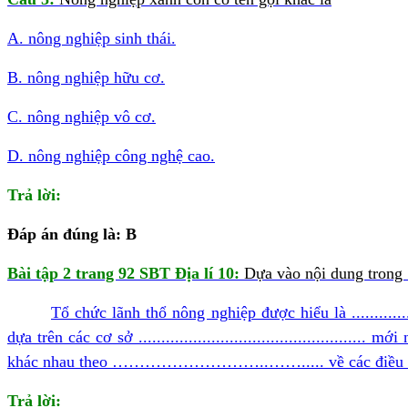
A. nông nghiệp sinh thái.
B. nông nghiệp hữu cơ.
C. nông nghiệp vô cơ.
D. nông nghiệp công nghệ cao.
Trả lời:
Đáp án đúng là: B
Bài tập 2 trang 92 SBT Địa lí 10:
Dựa vào nội dung trong S
Tổ chức lãnh thổ nông nghiệp được hiểu là .....................
dựa trên các cơ sở ......................................
khác nhau theo ………………………..……..... về các điều ki
Trả lời: