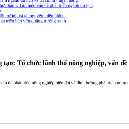
ịa lí ngành du lịch và tài chính - ngân hàng
Thực hành: Tìm hiểu vấn đề phát triển ngành du lịch
h
Môi trường và tài nguyên thiên nhiên
Phát triển bền vững, tăng trưởng xanh
ng tạo: Tổ chức lãnh thổ nông nghiệp, vấn đề
 vấn đề phát triển nông nghiệp hiện đại và định hướng phát triển nông ng