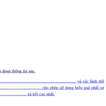
 đoạn thông tin sau.
........................................................ và các lãnh thổ
hợp hoá và ………………………………. cho phép sử dụng hiệu quả nhất sự
…………….... xã hội cao nhất.