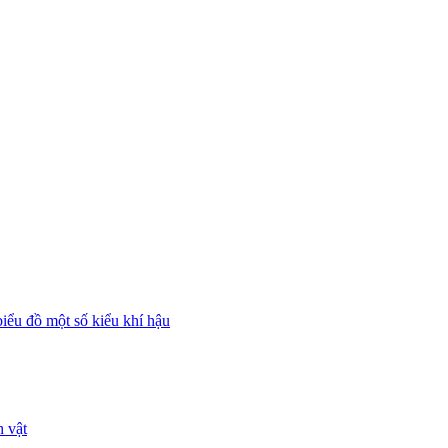
biểu đồ một số kiểu khí hậu
h vật