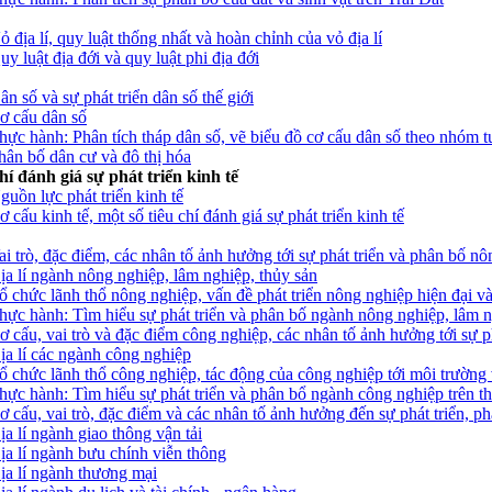
ỏ địa lí, quy luật thống nhất và hoàn chỉnh của vỏ địa lí
uy luật địa đới và quy luật phi địa đới
ân số và sự phát triển dân số thế giới
Cơ cấu dân số
Thực hành: Phân tích tháp dân số, vẽ biểu đồ cơ cấu dân số theo nhóm t
Phân bố dân cư và đô thị hóa
í đánh giá sự phát triển kinh tế
guồn lực phát triển kinh tế
 cấu kinh tế, một số tiêu chí đánh giá sự phát triển kinh tế
Vai trò, đặc điểm, các nhân tố ảnh hưởng tới sự phát triển và phân bố n
Địa lí ngành nông nghiệp, lâm nghiệp, thủy sản
Tổ chức lãnh thổ nông nghiệp, vấn đề phát triển nông nghiệp hiện đại v
 Thực hành: Tìm hiểu sự phát triển và phân bố ngành nông nghiệp, lâm n
Cơ cấu, vai trò và đặc điểm công nghiệp, các nhân tố ảnh hưởng tới sự 
Địa lí các ngành công nghiệp
 Tổ chức lãnh thổ công nghiệp, tác động của công nghiệp tới môi trườn
Thực hành: Tìm hiểu sự phát triển và phân bổ ngành công nghiệp trên th
Cơ cấu, vai trò, đặc điểm và các nhân tố ảnh hưởng đến sự phát triển, p
ịa lí ngành giao thông vận tải
Địa lí ngành bưu chính viễn thông
Địa lí ngành thương mại