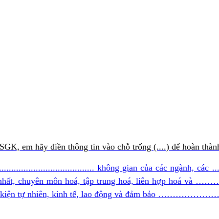
GK, em hãy điền thông tin vào chỗ trống (....) để hoàn thành
.............................. không gian của các ngành, các ...........
............ mới nhất, chuyên môn hoá, tập trung hoá, liên 
ện tự nhiên, kinh tế, lao động và đảm bảo …………………