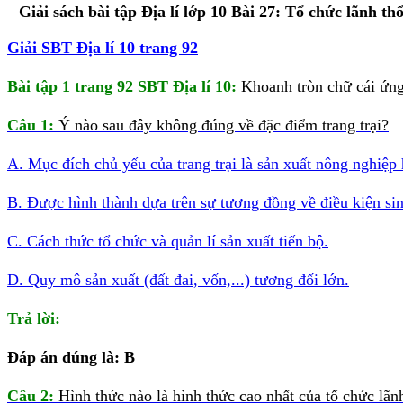
Giải sách bài tập Địa lí lớp 10 Bài 27: Tổ chức lãnh t
Giải SBT Địa lí 10 trang 92
Bài tập 1 trang 92 SBT Địa lí 10:
Khoanh tròn chữ cái ứng
Câu 1:
Ý nào sau đây không đúng về đặc điểm trang trại?
A. Mục đích chủ yếu của trang trại là sản xuất nông nghiệp
B. Được hình thành dựa trên sự tương đồng về điều kiện sin
C. Cách thức tổ chức và quản lí sản xuất tiến bộ.
D. Quy mô sản xuất (đất đai, vốn,...) tương đối lớn.
Trả lời:
Đáp án đúng là: B
Câu 2:
Hình thức nào là hình thức cao nhất của tổ chức lãn