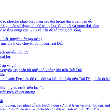
ột số phương pháp biểu hiện các đối tượng địa lí trên bản đồ
hương pháp sử dụng bản đồ trong học tập địa lí và trong đời sống
Một số ứng dụng của GPS và bản đồ số trong đời sống
ái Đất, thuyết kiến tạo mảng
ệ quả địa lí các chuyển động của Trái Đất
hạch quyển, nội lực
goại lực
í áp và gió
hí quyển, sự phân bổ nhiệt độ không khí trên Trái Đất
Mưa
Thực hành: Đọc bản đồ các đới và kiểu khí hậu trên Trái Đất, phân tích 
Thủy quyền, nước trên lục địa
 Nước biển và đại dương
ất
Sinh quyển, các nhân tố ảnh hưởng đến sự phát triển và phân bổ của sin
Thực hành: Phân tích sự phân bố của đất và sinh vật trên Trái Đất