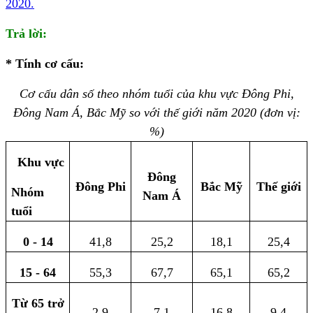
2020.
Trả lời:
* Tính cơ cấu:
Cơ cấu dân số theo nhóm tuổi của khu vực Đông Phi,
Đông Nam Á, Bắc Mỹ so với thế giới năm 2020 (đơn vị:
%)
Khu vực
Đông
Đông Phi
Bắc Mỹ
Thế giới
Nhóm
Nam Á
tuổi
0 - 14
41,8
25,2
18,1
25,4
15 - 64
55,3
67,7
65,1
65,2
Từ 65 trở
2,9
7,1
16,8
9,4