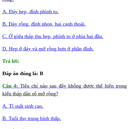
A. Đáy hẹp, đỉnh phình to.
B. Đáy rộng, đỉnh nhọn, hai cạnh thoải.
C. Ở giữa tháp thu hẹp, phình to ở phía hai đầu.
D. Hẹp ở đáy và mở rộng hơn ở phần đỉnh.
Trả lời:
Đáp án đúng là: B
Câu 4:
Tiêu chí nào sau đây không được thể hiện trong
kiểu tháp dân số mở rộng?
A. Tỉ suất sinh cao.
B. Tuổi thọ trung bình thấp.