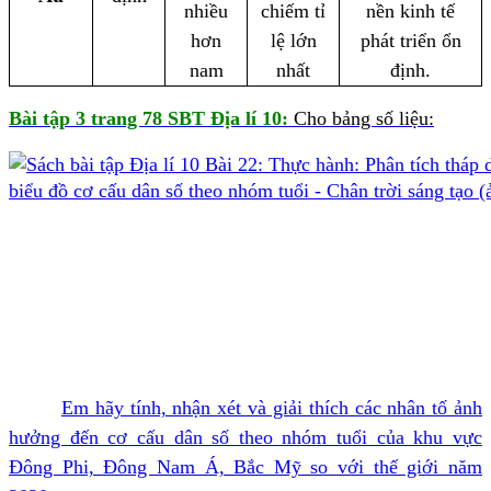
nhiều
chiếm tỉ
nền kinh tế
hơn
lệ lớn
phát triển ổn
nam
nhất
định.
Bài tập 3 trang 78 SBT Địa lí 10:
Cho bảng số liệu:
Em hãy tính, nhận xét và giải thích các nhân tố ảnh
hưởng đến cơ cấu dân số theo nhóm tuổi của khu vực
Đông Phi, Đông Nam Á, Bắc Mỹ so với thế giới năm