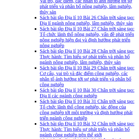
Vai trò, đặc điểm, các nhân tố ảnh hưởng tới sự
phát triển và phân bố nông nghiệp, lâm nghiệp,
thủy sản
Sách bài tập Địa lí 10 Bài 26 Chân trời sáng tạo:
Địa lí ngành nông nghiệp, lâm nghiệp, thủy sản
Sách bài tập Địa lí 10 Bài 27 Chân trời sáng tạo:
Tổ chức lãnh thổ nông nghiệp, vấn đề phát triển
nông nghiệp hiện đại và định hướng phát triển
nông nghiệp
Sách bài tập Địa lí 10 Bài 28 Chân trời sáng tạo:
Thực hành: Tìm hiểu sự phát triển và phân bố
ngành nông nghiệp, lâm nghiệp, thủy sản
Sách bài tập Địa lí 10 Bài 29 Chân trời sáng tạo:
Cơ cấu, vai trò và đặc điểm công nghiệp, các
nhân tố ảnh hưởng tới sự phát triển và phân bố
công nghiệp
Sách bài tập Địa lí 10 Bài 30 Chân trời sáng tạo:
Địa lí các ngành công nghiệp
Sách bài tập Địa lí 10 Bài 31 Chân trời sáng tạo:
Tổ chức lãnh thổ công nghiệp, tác động của
công nghiệp tới môi trường và định hướng phát
triển ngành công nghiệp
Sách bài tập Địa lí 10 Bài 32 Chân trời sáng tạo:
Thực hành: Tìm hiểu sự phát triển và phân bổ
ngành công nghiệp trên thế giới