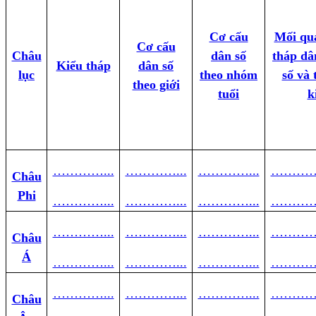
Cơ cấu
Mối qua
Cơ cấu
Châu
dân số
tháp dâ
Kiểu tháp
dân số
lục
theo nhóm
số và 
theo giới
tuổi
k
…………...
…………...
…………...
………
Châu
Phi
…………...
…………...
…………...
………
…………...
…………...
…………...
………
Châu
Á
…………...
…………...
…………...
………
…………...
…………...
…………...
………
Châu