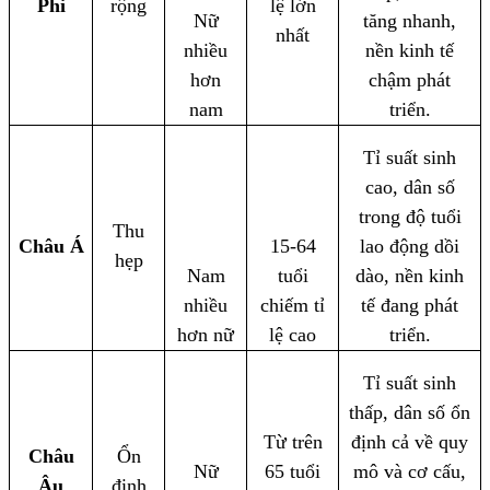
Phi
rộng
lệ lớn
Nữ
tăng nhanh,
nhất
nhiều
nền kinh tế
hơn
chậm phát
nam
triển.
Tỉ suất sinh
cao, dân số
trong độ tuổi
Thu
Châu Á
15-64
lao động dồi
hẹp
Nam
tuổi
dào, nền kinh
nhiều
chiếm tỉ
tế đang phát
hơn nữ
lệ cao
triển.
Tỉ suất sinh
thấp, dân số ổn
Từ trên
định cả về quy
Châu
Ổn
Nữ
65 tuổi
mô và cơ cấu,
Âu
định