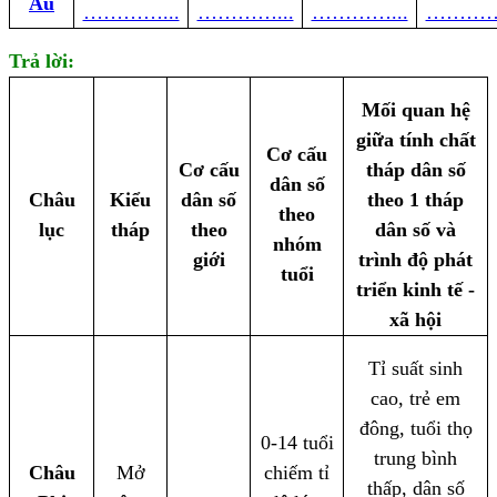
Âu
…………...
…………...
…………...
………
Trả lời:
Mối quan hệ
giữa tính chất
Cơ cấu
Cơ cấu
tháp dân số
dân số
Châu
Kiểu
dân số
theo 1 tháp
theo
lục
tháp
theo
dân số và
nhóm
giới
trình độ phát
tuổi
triển kinh tế -
xã hội
Tỉ suất sinh
cao, trẻ em
đông, tuổi thọ
0-14 tuổi
trung bình
Châu
Mở
chiếm tỉ
thấp, dân số