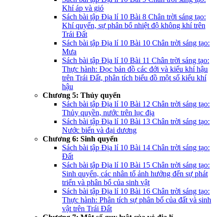
Khí áp và gió
Sách bài tập Địa lí 10 Bài 8 Chân trời sáng tạo:
Khí quyển, sự phân bổ nhiệt độ không khí trên
Trái Đất
Sách bài tập Địa lí 10 Bài 10 Chân trời sáng tạo:
Mưa
Sách bài tập Địa lí 10 Bài 11 Chân trời sáng tạo:
Thực hành: Đọc bản đồ các đới và kiểu khí hậu
trên Trái Đất, phân tích biểu đồ một số kiểu khí
hậu
Chương 5: Thủy quyển
Sách bài tập Địa lí 10 Bài 12 Chân trời sáng tạo:
Thủy quyền, nước trên lục địa
Sách bài tập Địa lí 10 Bài 13 Chân trời sáng tạo:
Nước biển và đại dương
Chương 6: Sinh quyển
Sách bài tập Địa lí 10 Bài 14 Chân trời sáng tạo:
Đất
Sách bài tập Địa lí 10 Bài 15 Chân trời sáng tạo:
Sinh quyển, các nhân tố ảnh hưởng đến sự phát
triển và phân bổ của sinh vật
Sách bài tập Địa lí 10 Bài 16 Chân trời sáng tạo:
Thực hành: Phân tích sự phân bố của đất và sinh
vật trên Trái Đất