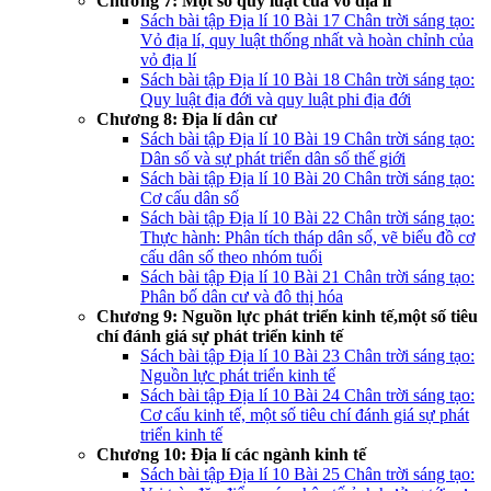
Chương 7: Một số quy luật của vỏ địa lí
Sách bài tập Địa lí 10 Bài 17 Chân trời sáng tạo:
Vỏ địa lí, quy luật thống nhất và hoàn chỉnh của
vỏ địa lí
Sách bài tập Địa lí 10 Bài 18 Chân trời sáng tạo:
Quy luật địa đới và quy luật phi địa đới
Chương 8: Địa lí dân cư
Sách bài tập Địa lí 10 Bài 19 Chân trời sáng tạo:
Dân số và sự phát triển dân số thế giới
Sách bài tập Địa lí 10 Bài 20 Chân trời sáng tạo:
Cơ cấu dân số
Sách bài tập Địa lí 10 Bài 22 Chân trời sáng tạo:
Thực hành: Phân tích tháp dân số, vẽ biểu đồ cơ
cấu dân số theo nhóm tuổi
Sách bài tập Địa lí 10 Bài 21 Chân trời sáng tạo:
Phân bố dân cư và đô thị hóa
Chương 9: Nguồn lực phát triển kinh tế,một số tiêu
chí đánh giá sự phát triển kinh tế
Sách bài tập Địa lí 10 Bài 23 Chân trời sáng tạo:
Nguồn lực phát triển kinh tế
Sách bài tập Địa lí 10 Bài 24 Chân trời sáng tạo:
Cơ cấu kinh tế, một số tiêu chí đánh giá sự phát
triển kinh tế
Chương 10: Địa lí các ngành kinh tế
Sách bài tập Địa lí 10 Bài 25 Chân trời sáng tạo: