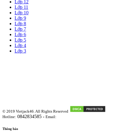
Lớp 12
Lớp 11
Lớp 10
Lớp 9
Lớp 8
Lớp 7
Lớp 6
Lớp 5
Lớp 4
Lớp 3
© 2019 Vietjack46. All Rights Reserved
0842834585 -
Hotline:
Email:
vietjackteam@gmail.com
Thông báo