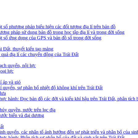
ột số phương pháp biểu hiện các đối tượng địa lí trên bản đồ
hương pháp sử dụng bản đồ trong học tập địa lí và trong đời sống
Một số ứng dụng của GPS và bản đồ số trong đời sống
ái Đất, thuyết kiến tạo mảng
ệ quả địa lí các chuyển động của Trái Đất
hạch quyển, nội lực
goại lực
í áp và gió
hí quyển, sự phân bổ nhiệt độ không khí trên Trái Đất
Mưa
Thực hành: Đọc bản đồ các đới và kiểu khí hậu trên Trái Đất, phân tích 
Thủy quyền, nước trên lục địa
 Nước biển và đại dương
ất
Sinh quyển, các nhân tố ảnh hưởng đến sự phát triển và phân bổ của sin
Thực hành: Phân tích sự phân bố của đất và sinh vật trên Trái Đất