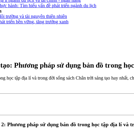
ịa lí ngành du lịch và tài chính - ngân hàng
Thực hành: Tìm hiểu vấn đề phát triển ngành du lịch
h
Môi trường và tài nguyên thiên nhiên
Phát triển bền vững, tăng trưởng xanh
g tạo: Phương pháp sử dụng bản đồ trong học 
g học tập địa lí và trong đời sống sách Chân trời sáng tạo hay nhất, ch
ài 2: Phương pháp sử dụng bản đồ trong học tập địa lí và t