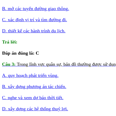
B. mở các tuyến đường giao thông.
C. xác định vị trí và tìm đường đi.
D. thiết kế các hành trình du lịch.
Trả lời:
Đáp án đúng là: C
Câu 3:
Trong lĩnh vực quân sự, bản đồ thường được sử dụn
A. quy hoạch phát triển vùng.
B. xây dựng phương án tác chiến.
C. nghe và xem dự báo thời tiết.
D. xây dựng các hệ thống thuỷ lợi.