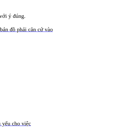
với ý đúng.
 bản đồ phải căn cứ vào
 yếu cho việc