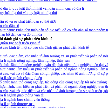
ỏ địa lí, quy luật thống nhất và hoàn chỉnh của vỏ địa lí
uy luật địa đới và quy luật phi địa đới
ân số và sự phát triển dân số thế giới
Cơ cấu dân số
Thực hành: Phân tích tháp dân số, vẽ biểu đồ cơ cấu dân số theo nhóm t
Phân bố dân cư và đô thị hóa
í đánh giá sự phát triển kinh tế
guồn lực phát triển kinh tế
 cấu kinh tế, một số tiêu chí đánh giá sự phát triển kinh tế
Vai trò, đặc điểm, các nhân tố ảnh hưởng tới sự phát triển và phân bố n
Địa lí ngành nông nghiệp, lâm nghiệp, thủy sản
Tổ chức lãnh thổ nông nghiệp, vấn đề phát triển nông nghiệp hiện đại v
 Thực hành: Tìm hiểu sự phát triển và phân bố ngành nông nghiệp, lâm n
Cơ cấu, vai trò và đặc điểm công nghiệp, các nhân tố ảnh hưởng tới sự 
Địa lí các ngành công nghiệp
 Tổ chức lãnh thổ công nghiệp, tác động của công nghiệp tới môi trườn
Thực hành: Tìm hiểu sự phát triển và phân bổ ngành công nghiệp trên th
Cơ cấu, vai trò, đặc điểm và các nhân tố ảnh hưởng đến sự phát triển, p
ịa lí ngành giao thông vận tải
Địa lí ngành bưu chính viễn thông
Địa lí ngành thương mại