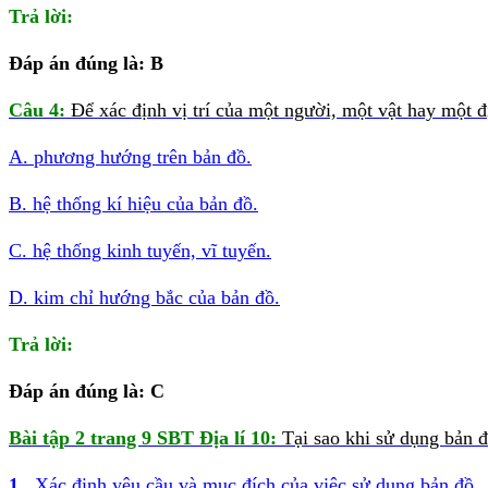
Trả lời:
Đáp án đúng là: B
Câu 4:
Để xác định vị trí của một người, một vật hay một đ
A. phương hướng trên bản đồ.
B. hệ thống kí hiệu của bản đồ.
C. hệ thống kinh tuyến, vĩ tuyến.
D. kim chỉ hướng bắc của bản đồ.
Trả lời:
Đáp án đúng là: C
Bài tập 2 trang 9 SBT Địa lí 10:
Tại sao khi sử dụng bản đ
1.
Xác định yêu cầu và mục đích của việc sử dụng bản đồ.