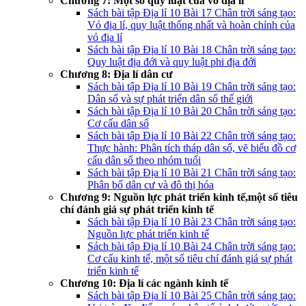
Chương 7: Một số quy luật của vỏ địa lí
Sách bài tập Địa lí 10 Bài 17 Chân trời sáng tạo:
Vỏ địa lí, quy luật thống nhất và hoàn chỉnh của
vỏ địa lí
Sách bài tập Địa lí 10 Bài 18 Chân trời sáng tạo:
Quy luật địa đới và quy luật phi địa đới
Chương 8: Địa lí dân cư
Sách bài tập Địa lí 10 Bài 19 Chân trời sáng tạo:
Dân số và sự phát triển dân số thế giới
Sách bài tập Địa lí 10 Bài 20 Chân trời sáng tạo:
Cơ cấu dân số
Sách bài tập Địa lí 10 Bài 22 Chân trời sáng tạo:
Thực hành: Phân tích tháp dân số, vẽ biểu đồ cơ
cấu dân số theo nhóm tuổi
Sách bài tập Địa lí 10 Bài 21 Chân trời sáng tạo:
Phân bố dân cư và đô thị hóa
Chương 9: Nguồn lực phát triển kinh tế,một số tiêu
chí đánh giá sự phát triển kinh tế
Sách bài tập Địa lí 10 Bài 23 Chân trời sáng tạo:
Nguồn lực phát triển kinh tế
Sách bài tập Địa lí 10 Bài 24 Chân trời sáng tạo:
Cơ cấu kinh tế, một số tiêu chí đánh giá sự phát
triển kinh tế
Chương 10: Địa lí các ngành kinh tế
Sách bài tập Địa lí 10 Bài 25 Chân trời sáng tạo: