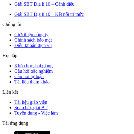
Giải SBT Địa lí 10 – Cánh diều
Giải SBT Địa lí 10 – Kết nối tri thức
Chúng tôi
Giới thiệu công ty
Chính sách bảo mật
Điều khoản dịch vụ
Học tập
Khóa học, bài giảng
Câu hỏi trắc nghiệm
Câu hỏi tự luận
Tài liệu tham khảo
Liên kết
Tài liệu giáo viên
Soạn bài, giải BT
Tuyển dụng - Việc làm
Tải ứng dụng