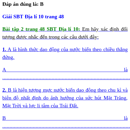
Đáp án đúng là: B
Giải SBT Địa lí 10 trang 48
Bài tập 2 trang 48 SBT Địa lí 10:
Em hãy xác định đối
tượng được nhắc đến trong các câu dưới đây:
1.
A là hình thức dao động của nước biển theo chiều thẳng
đứng.
A là
........................................................................................
2.
B là hiện tượng mực nước biển dao động theo chu kì và
biên độ nhất định do ảnh hưởng của sức hút Mặt Trăng,
Mặt Trời và lực li tâm của Trái Đất.
B là
........................................................................................