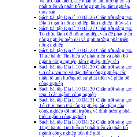
Vai trò, đặc điểm, các nhân tố ảnh hưởng tới sự
phát triển và phân bố nông nghiệp, lâm nghiệp,
thủy sản
Sách bài tập Địa lí 10 Bài 26 Chân trời sáng tạo:
Địa lí ngành nông nghiệp, lâm nghiệp, thủy sản
Sách bài tập Địa lí 10 Bài 27 Chân trời sáng tạo:
Tổ chức lãnh thổ nông nghiệp, vấn đề phát triển
nông nghiệp hiện đại và định hướng phát triển
nông nghiệp
Sách bài tập Địa lí 10 Bài 28 Chân trời sáng tạo:
Thực hành: Tìm hiểu sự phát triển và phân bố
ngành nông nghiệp, lâm nghiệp, thủy sản
Sách bài tập Địa lí 10 Bài 29 Chân trời sáng tạo:
Cơ cấu, vai trò và đặc điểm công nghiệp, các
nhân tố ảnh hưởng tới sự phát triển và phân bố
công nghiệp
Sách bài tập Địa lí 10 Bài 30 Chân trời sáng tạo:
Địa lí các ngành công nghiệp
Sách bài tập Địa lí 10 Bài 31 Chân trời sáng tạo:
Tổ chức lãnh thổ công nghiệp, tác động của
công nghiệp tới môi trường và định hướng phát
triển ngành công nghiệp
Sách bài tập Địa lí 10 Bài 32 Chân trời sáng tạo:
Thực hành: Tìm hiểu sự phát triển và phân bổ
ngành công nghiệp trên thế giới