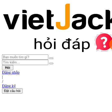
Hỏi
Đăng nhập
|
/
Đăng ký
Đặt câu hỏi