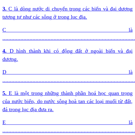
3.
C là dòng nước di chuyển trong các biển và đại dương
tương tự như các sông ở trong lục địa.
C là
........................................................................................
4.
D hình thành khi có động đất ở ngoài biển và đại
dương.
D là
........................................................................................
5.
E là một trong những thành phần hoá học quan trọng
của nước biển, do nước sông hoà tan các loại muối từ đất,
đá trong lục địa đưa ra.
E là
........................................................................................