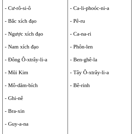
- Cư-rô-si-ô
- Ca-li-phoóc-ni-a
- Bắc xích đạo
- Pê-ru
- Ngược xích đạo
- Ca-na-ri
- Nam xích đạo
- Phôn-len
- Đông Ô-xtrây-li-a
- Ben-ghê-la
- Mũi Kim
- Tây Ô-xtrây-li-a
- Mô-dăm-bích
- Bê-rinh
- Ghi-nê
- Bra-xin
- Guy-a-na