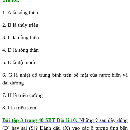
Trả lời:
1. A là sóng biển
2. B là thủy triều
3. C là dòng biển
4. D là sóng thần
5. E là độ muối
6. G là nhiệt độ trung bình trên bề mặt của nước biển và
đại dương
7. H là triều cường
8. I là triều kém
Bài tập 3 trang 48 SBT Địa lí 10:
Những ý sau đây đúng
(Đ) hay sai (S)? Đánh dấu (X) vào các ô tương ứng bên