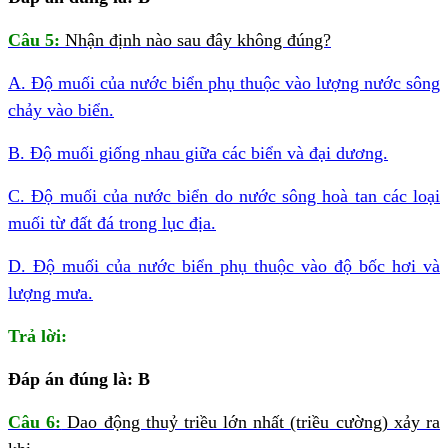
Câu 5:
Nhận định nào sau đây không đúng?
A. Độ muối của nước biển phụ thuộc vào lượng nước sông
chảy vào biển.
B. Độ muối giống nhau giữa các biển và đại dương.
C. Độ muối của nước biển do nước sông hoà tan các loại
muối từ đất đá trong lục địa.
D. Độ muối của nước biển phụ thuộc vào độ bốc hơi và
lượng mưa.
Trả lời:
Đáp án đúng là: B
Câu 6:
Dao động thuỷ triều lớn nhất (triều cường) xảy ra