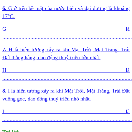
6.
G ở trên bề mặt của nước biển và đại dương là khoảng
17°C.
G là
........................................................................................
7.
H là hiện tượng xảy ra khi Mặt Trời, Mặt Trăng, Trái
Đất thẳng hàng, dao động thuỷ triều lớn nhất.
H là
........................................................................................
8.
I là hiện tượng xảy ra khi Mặt Trời, Mặt Trăng, Trái Đất
vuông góc, dao động thuỷ triều nhỏ nhất.
I là
........................................................................................