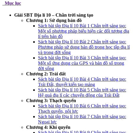
Mục lục
Giải SBT Địa lí 10 – Chân trời sáng tạo
Chương 1: Sử dụng bản đồ
Sách bài tập Địa lí 10 Bài 1 Chân trời sáng tạo:
Một số phương pháp biểu hiện các đối tượng địa
lí trên bản đồ
Sách bài tập Địa lí 10 Bài 2 Chân trời sáng tạo:
Phương pháp sử dụng bản đồ trong học tập địa lí
và trong đời sống
Sách bài tập Địa lí 10 Bài 3 Chân trời sáng tạo:
Một số ứng dụng của GPS và bản đồ số trong
đời sống
Chương 2: Trái đất
Sách bài tập Địa lí 10 Bài 4 Chân trời sáng tạo:
Trái Đất, thuyết kiến tạo mảng
Sách bài tập Địa lí 10 Bài 5 Chân trời sáng tạo:
Hệ quả địa lí các chuyển động của Trái Đất
Chương 3: Thạch quyển
Sách bài tập Địa lí 10 Bài 6 Chân trời sáng tạo:
Thạch quyển, nội lực
Sách bài tập Địa lí 10 Bài 7 Chân trời sáng tạo:
Ngoại lực
Chương 4: Khí quyển
Sách bài tập Địa lí 10 Bài 9 Chân trời sáng tạo: