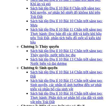
Khí áp và gió
Sách bài tập Địa lí 10 Bài 8 Chân trời sáng tạo:
Khí quyển, sự phân bổ nhiệt độ không khí trên
Trái Đất
Sách bài tập Địa lí 10 Bài 10 Chân trời sáng tạo:
Mưa
Sách bài tập Địa lí 10 Bài 11 Chân trời sáng tạo:
Thực hành: Đọc bản đồ các đới và kiểu khí hậu
trên Trái Đất, phân tích biểu đồ một số kiểu khí
hậu
Chương 5: Thủy quyển
Sách bài tập Địa lí 10 Bài 12 Chân trời sáng tạo:
Thủy quyền, nước trên lục địa
Sách bài tập Địa lí 10 Bài 13 Chân trời sáng tạo:
Nước biển và đại dương
Chương 6: Sinh quyển
Sách bài tập Địa lí 10 Bài 14 Chân trời sáng tạo:
Đất
Sách bài tập Địa lí 10 Bài 15 Chân trời sáng tạo:
Sinh quyển, các nhân tố ảnh hưởng đến sự phát
triển và phân bổ của sinh vật
Sách bài tập Địa lí 10 Bài 16 Chân trời sáng tạo:
Thực hành: Phân tích sự phân bố của đất và sinh
vật trên Trái Đất