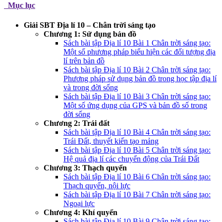
Mục lục
Giải SBT Địa lí 10 – Chân trời sáng tạo
Chương 1: Sử dụng bản đồ
Sách bài tập Địa lí 10 Bài 1 Chân trời sáng tạo:
Một số phương pháp biểu hiện các đối tượng địa
lí trên bản đồ
Sách bài tập Địa lí 10 Bài 2 Chân trời sáng tạo:
Phương pháp sử dụng bản đồ trong học tập địa lí
và trong đời sống
Sách bài tập Địa lí 10 Bài 3 Chân trời sáng tạo:
Một số ứng dụng của GPS và bản đồ số trong
đời sống
Chương 2: Trái đất
Sách bài tập Địa lí 10 Bài 4 Chân trời sáng tạo:
Trái Đất, thuyết kiến tạo mảng
Sách bài tập Địa lí 10 Bài 5 Chân trời sáng tạo:
Hệ quả địa lí các chuyển động của Trái Đất
Chương 3: Thạch quyển
Sách bài tập Địa lí 10 Bài 6 Chân trời sáng tạo:
Thạch quyển, nội lực
Sách bài tập Địa lí 10 Bài 7 Chân trời sáng tạo:
Ngoại lực
Chương 4: Khí quyển
Sách bài tập Địa lí 10 Bài 9 Chân trời sáng tạo: