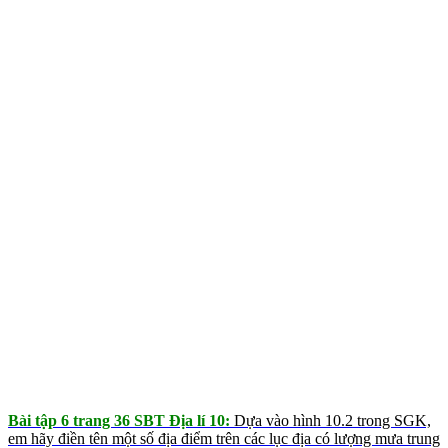
Bài tập 6 trang 36 SBT Địa lí 10
:
Dựa vào hình 10.2 trong SGK,
em hãy điền tên một số địa điểm trên các lục địa có lượng mưa trung