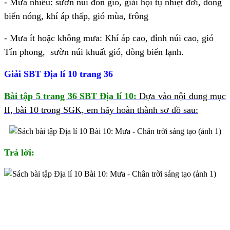
- Mưa nhiều: sườn núi đón gió, giải hội tụ nhiệt đới, dòng
biển nóng, khí áp thấp, gió mùa, frông
- Mưa ít hoặc không mưa: Khí áp cao, đỉnh núi cao, gió
Tín phong,
sườn núi khuất gió, dòng biển lạnh.
Giải SBT Địa lí 10 trang 36
Bài tập 5 trang 36 SBT Địa lí 10:
Dựa vào nội dung mục
II, bài 10 trong SGK, em hãy hoàn thành sơ đồ sau:
Trả lời: