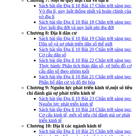
Chương 7: Một số quy luật của vỏ địa lí
Sách bài tập Địa lí 10 Bài 17 Chân trời sáng tạo:
Vỏ địa lí, quy luật thống nhất và hoàn chỉnh của
vỏ địa lí
Sách bài tập Địa lí 10 Bài 18 Chân trời sáng tạo:
Quy luật địa đới và quy luật phi địa đới
Chương 8: Địa lí dân cư
Sách bài tập Địa lí 10 Bài 19 Chân trời sáng tạo:
Dân số và sự phát triển dân số thế giới
Sách bài tập Địa lí 10 Bài 20 Chân trời sáng tạo:
Cơ cấu dân số
Sách bài tập Địa lí 10 Bài 22 Chân trời sáng tạo:
Thực hành: Phân tích tháp dân số, vẽ biểu đồ cơ
cấu dân số theo nhóm tuổi
Sách bài tập Địa lí 10 Bài 21 Chân trời sáng tạo:
Phân bố dân cư và đô thị hóa
Chương 9: Nguồn lực phát triển kinh tế,một số tiêu
chí đánh giá sự phát triển kinh tế
Sách bài tập Địa lí 10 Bài 23 Chân trời sáng tạo:
Nguồn lực phát triển kinh tế
Sách bài tập Địa lí 10 Bài 24 Chân trời sáng tạo:
Cơ cấu kinh tế, một số tiêu chí đánh giá sự phát
triển kinh tế
Chương 10: Địa lí các ngành kinh tế
Sách bài tập Địa lí 10 Bài 25 Chân trời sáng tạo: