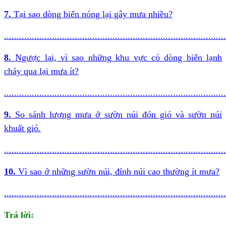
7.
Tại sao dòng biển nóng lại gây mưa nhiều?
........................................................................................
8.
Ngược lại, vì sao những khu vực có dòng biển lạnh
chảy qua lại mưa ít?
........................................................................................
9.
So sánh lượng mưa ở sườn núi đón gió và sườn núi
khuất gió.
........................................................................................
10.
Vì sao ở những sườn núi, đỉnh núi cao thường ít mưa?
........................................................................................
Trả lời: