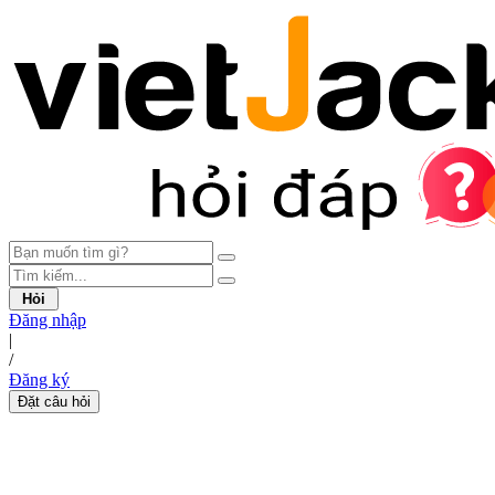
Hỏi
Đăng nhập
|
/
Đăng ký
Đặt câu hỏi