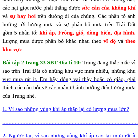
các hạt giọt nước phải thắng được
sức cản của không khí
và
sự bay hơi
trên đường đi của chúng. Các nhân tố ảnh
hưởng tới lượng mưa và sự phân bố mưa trên Trái Đất
gồm 5 nhân tố:
khí áp, Frông, gió, dòng biển, địa hình.
Lượng mưa được phân bố khác nhau theo
vĩ độ
và
theo
khu vực
Bài tập 2 trang 33 SBT Địa lí 10:
Trung đang thắc mắc vì
sao trên Trái Đất có những khu vực mưa nhiều, những khu
vực mưa rất ít. Em hãy đóng vai thầy hoặc cô giáo, giải
thích các câu hỏi về các nhân tố ảnh hưởng đến lượng mưa
của Trung nhé.
1.
Vì sao những vùng khí áp thấp lại có lượng mưa lớn?
........................................................................................
2.
Ngược lại, vì sao những vùng khí áp cao lại mưa rất ít