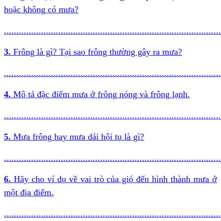
hoặc không có mưa?
........................................................................................
3.
Frông là gì? Tại sao frông thường gây ra mưa?
........................................................................................
4.
Mô tả đặc điểm mưa ở frông nóng và frông lạnh.
........................................................................................
5.
Mưa frông hay mưa dải hội tụ là gì?
........................................................................................
6.
Hãy cho ví dụ về vai trò của gió đến hình thành mưa ở
một địa điểm.
........................................................................................