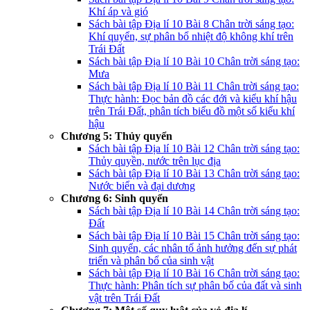
Khí áp và gió
Sách bài tập Địa lí 10 Bài 8 Chân trời sáng tạo:
Khí quyển, sự phân bổ nhiệt độ không khí trên
Trái Đất
Sách bài tập Địa lí 10 Bài 10 Chân trời sáng tạo:
Mưa
Sách bài tập Địa lí 10 Bài 11 Chân trời sáng tạo:
Thực hành: Đọc bản đồ các đới và kiểu khí hậu
trên Trái Đất, phân tích biểu đồ một số kiểu khí
hậu
Chương 5: Thủy quyển
Sách bài tập Địa lí 10 Bài 12 Chân trời sáng tạo:
Thủy quyền, nước trên lục địa
Sách bài tập Địa lí 10 Bài 13 Chân trời sáng tạo:
Nước biển và đại dương
Chương 6: Sinh quyển
Sách bài tập Địa lí 10 Bài 14 Chân trời sáng tạo:
Đất
Sách bài tập Địa lí 10 Bài 15 Chân trời sáng tạo:
Sinh quyển, các nhân tố ảnh hưởng đến sự phát
triển và phân bổ của sinh vật
Sách bài tập Địa lí 10 Bài 16 Chân trời sáng tạo:
Thực hành: Phân tích sự phân bố của đất và sinh
vật trên Trái Đất