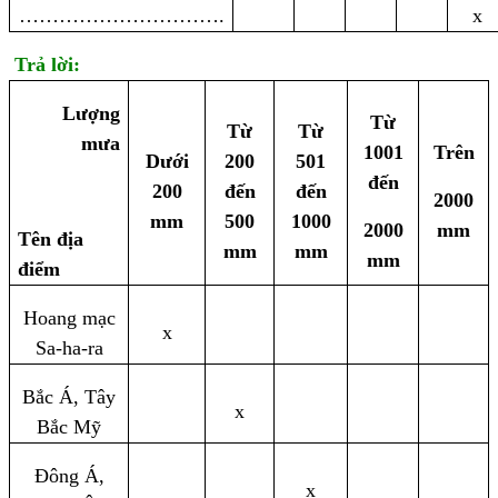
………………………….
x
Trả lời:
Lượng
Từ
Từ
Từ
mưa
1001
Trên
Dưới
200
501
đến
200
đến
đến
2000
mm
500
1000
2000
mm
Tên địa
mm
mm
mm
điểm
Hoang mạc
x
Sa-ha-ra
Bắc Á, Tây
x
Bắc Mỹ
Đông Á,
x