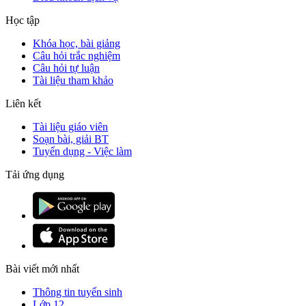
Học tập
Khóa học, bài giảng
Câu hỏi trắc nghiệm
Câu hỏi tự luận
Tài liệu tham khảo
Liên kết
Tài liệu giáo viên
Soạn bài, giải BT
Tuyển dụng - Việc làm
Tải ứng dụng
Bài viết mới nhất
Thông tin tuyển sinh
Lớp 12