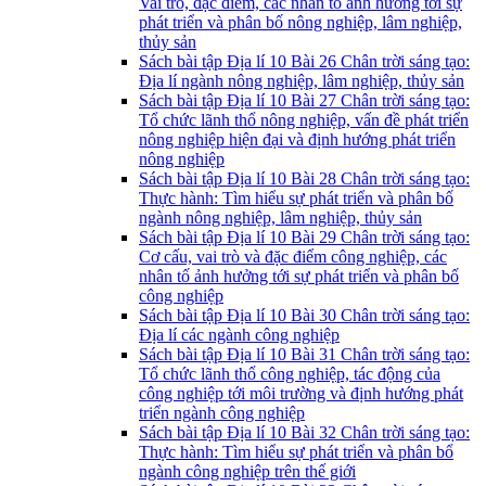
Vai trò, đặc điểm, các nhân tố ảnh hưởng tới sự
phát triển và phân bố nông nghiệp, lâm nghiệp,
thủy sản
Sách bài tập Địa lí 10 Bài 26 Chân trời sáng tạo:
Địa lí ngành nông nghiệp, lâm nghiệp, thủy sản
Sách bài tập Địa lí 10 Bài 27 Chân trời sáng tạo:
Tổ chức lãnh thổ nông nghiệp, vấn đề phát triển
nông nghiệp hiện đại và định hướng phát triển
nông nghiệp
Sách bài tập Địa lí 10 Bài 28 Chân trời sáng tạo:
Thực hành: Tìm hiểu sự phát triển và phân bố
ngành nông nghiệp, lâm nghiệp, thủy sản
Sách bài tập Địa lí 10 Bài 29 Chân trời sáng tạo:
Cơ cấu, vai trò và đặc điểm công nghiệp, các
nhân tố ảnh hưởng tới sự phát triển và phân bố
công nghiệp
Sách bài tập Địa lí 10 Bài 30 Chân trời sáng tạo:
Địa lí các ngành công nghiệp
Sách bài tập Địa lí 10 Bài 31 Chân trời sáng tạo:
Tổ chức lãnh thổ công nghiệp, tác động của
công nghiệp tới môi trường và định hướng phát
triển ngành công nghiệp
Sách bài tập Địa lí 10 Bài 32 Chân trời sáng tạo:
Thực hành: Tìm hiểu sự phát triển và phân bổ
ngành công nghiệp trên thế giới