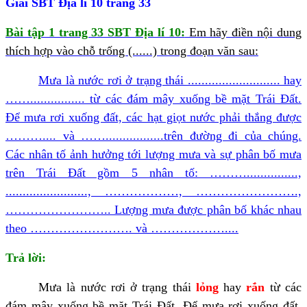
Giải SBT Địa lí 10 trang 33
Bài tập 1 trang 33 SBT Địa lí 10:
Em hãy điền nội dung
thích hợp vào chỗ trống (......) trong đoạn văn sau:
Mưa là nước rơi ở trạng thái ........................... hay
……................ từ các đám mây xuống bề mặt Trái Đất.
Để mưa rơi xuống đất, các hạt giọt nước phải thắng được
……….... và …….................trên đường đi của chúng.
Các nhân tố ảnh hưởng tới lượng mưa và sự phân bố mưa
trên Trái Đất gồm 5 nhân tố: ………...............,
........................, ………………, …………………….,
…………………….. Lượng mưa được phân bố khác nhau
theo ……………………. và ………………....
Trả lời:
Mưa là nước rơi ở trạng thái
lỏng
hay
rắn
từ các
đám mây xuống bề mặt Trái Đất. Để mưa rơi xuống đất,