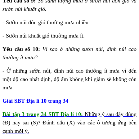
Yêu cầu số 9:
So sánh lượng mưa ở sườn núi đón gió và
sườn núi khuất gió.
- Sườn núi đón gió thường mưa nhiều
- Sườn núi khuất gió thường mưa ít.
Yêu cầu số 10:
Vì sao ở những sườn núi, đỉnh núi cao
thường ít mưa?
- Ở những sườn núi, đỉnh núi cao thường ít mưa vì đến
một độ cao nhất định, độ ẩm không khí giảm sẽ không còn
mưa.
Giải SBT Địa lí 10 trang 34
Bài tập 3 trang 34 SBT Địa lí 10:
Những ý sau đây đúng
(Đ) hay sai (S)? Đánh dấu (X) vào các ô tương ứng bên
cạnh mỗi ý.