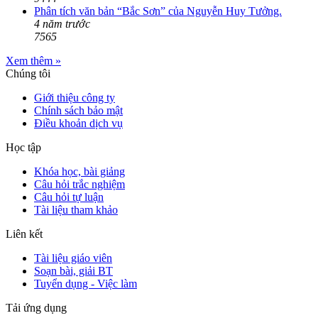
Phân tích văn bản “Bắc Sơn” của Nguyễn Huy Tưởng.
4 năm trước
7565
Xem thêm »
Chúng tôi
Giới thiệu công ty
Chính sách bảo mật
Điều khoản dịch vụ
Học tập
Khóa học, bài giảng
Câu hỏi trắc nghiệm
Câu hỏi tự luận
Tài liệu tham khảo
Liên kết
Tài liệu giáo viên
Soạn bài, giải BT
Tuyển dụng - Việc làm
Tải ứng dụng