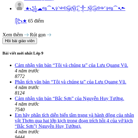
★꧁☁︎જ⁀➴✞༺S͜͡øN͜͡G͜͡ ༒︎ N͜͡G͜͡ư༻✞જ⁀➴☁︎
꧂★
65 điểm
Xem thêm
Rút gọn
Hỏi bài giáo viên
Bài viết mới nhất Lớp 9
Cảm nhận văn bản “Tôi và chúng ta” của Lưu Quang Vũ.
4 năm trước
8772
Phân tích văn bản “Tôi và chúng ta” của Lưu Quang Vũ.
4 năm trước
8124
Cảm nhận văn bản “Bắc Sơn” của Nguyễn Huy Tưởng.
4 năm trước
7540
Em hãy phân tích diễn biến tâm trạng và hành động của nhân
vật Thơm qua hai lớp kịch trong đoạn trích hồi 4 của vở kịch
“Bắc Sơn”( Nguyễn Huy Tưởng).
4 năm trước
9444