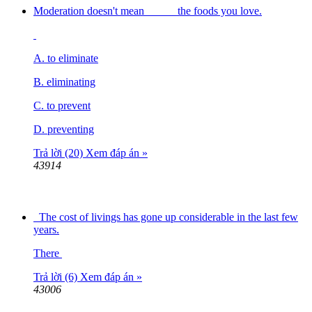
Moderation doesn't mean _____ the foods you love.
A. to eliminate
B. eliminating
C. to prevent
D. preventing
Trả lời (20)
Xem đáp án »
43914
The cost of livings has gone up considerable in the last few
years.
There
Trả lời (6)
Xem đáp án »
43006