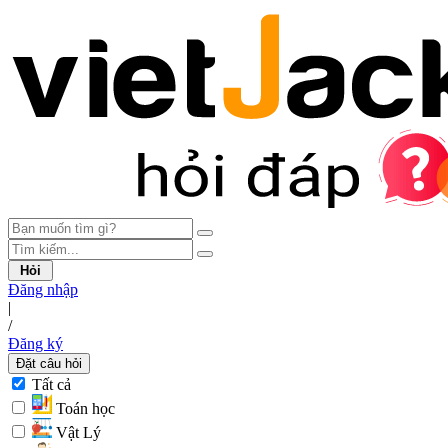
Hỏi
Đăng nhập
|
/
Đăng ký
Đặt câu hỏi
Tất cả
Toán học
Vật Lý