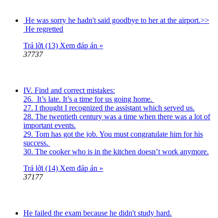
He was sorry he hadn't said goodbye to her at the airport.>>
He regretted
Trả lời (13)
Xem đáp án »
37737
IV. Find and correct mistakes:
26. It’s late. It’s a time for us going home.
27. I thought I recognized the assistant which served us.
28. The twentieth century was a time when there was a lot of
important events.
29. Tom has got the job. You must congratulate him for his
success.
30. The cooker who is in the kitchen doesn’t work anymore.
Trả lời (14)
Xem đáp án »
37177
He failed the exam because he didn't study hard.