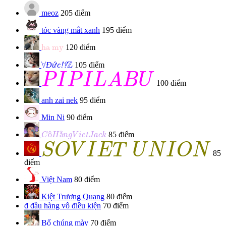
meoz
205 điểm
tóc vàng mắt xanh
195 điểm
ha my
ha my
120 điểm
Đức!?
∀
Z
Z
∀
Đ
ứ
105 điểm
c!?
P
I
P
I
L
A
B
U
P
I
P
I
L
A
B
U
100 điểm
anh zai nek
95 điểm
Min Ni
90 điểm
C
ô
H
ằ
n
g
V
i
e
t
J
a
c
k
ô
ằ
85 điểm
C
H
n
g
V
i
e
t
J
a
c
k
S
O
V
I
E
T
U
N
I
O
N
S
O
V
I
E
T
U
N
I
O
N
85
điểm
Việt Nam
80 điểm
Kiệt Trương Quang
80 điểm
đ
đầu hàng vô điều kiện
70 điểm
Bố chúng mày
70 điểm