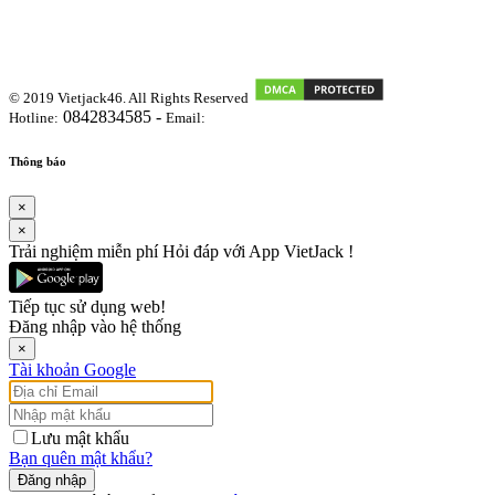
© 2019 Vietjack46. All Rights Reserved
0842834585 -
Hotline:
Email:
vietjackteam@gmail.com
Thông báo
×
×
Trải nghiệm miễn phí Hỏi đáp với App VietJack !
Tiếp tục sử dụng web!
Đăng nhập vào hệ thống
×
Tài khoản Google
Lưu mật khẩu
Bạn quên mật khẩu?
Đăng nhập