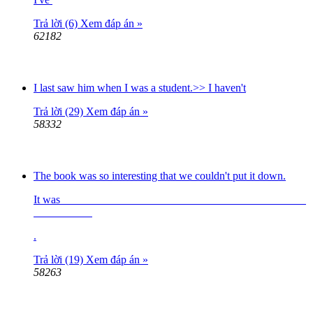
Trả lời (6)
Xem đáp án »
62182
I last saw him when I was a student.>> I haven't
Trả lời (29)
Xem đáp án »
58332
The book was so interesting that we couldn't put it down.
It was
.
Trả lời (19)
Xem đáp án »
58263