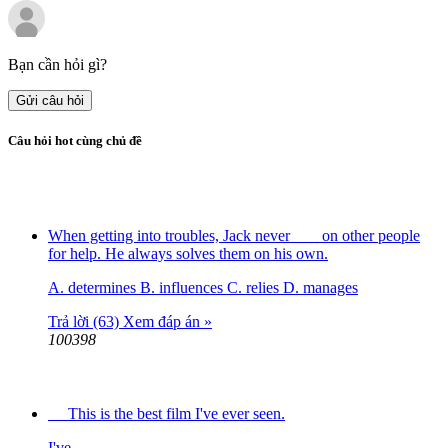
Bạn cần hỏi gì?
Gửi câu hỏi
Câu hỏi hot cùng chủ đề
When getting into troubles, Jack never ___ on other people
for help. He always solves them on his own.
A. determines B. influences C. relies D. manages
Trả lời (63)
Xem đáp án »
100398
This is the best film I've ever seen.
I've