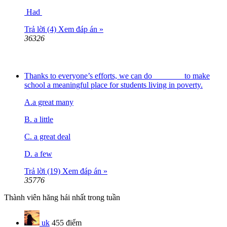
Had
Trả lời (4)
Xem đáp án »
36326
Thanks to everyone’s efforts, we can do _______ to make
school a meaningful place for students living in poverty.
A.a great many
B. a little
C. a great deal
D. a few
Trả lời (19)
Xem đáp án »
35776
Thành viên hăng hái nhất trong tuần
uk
455 điểm