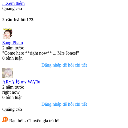
...Xem thêm
Quảng cáo
2 câu trả lời
173
Sang Phạm
2 năm trước
"Come here **right now** ... Mrs Jones!"
0
bình luận
Đăng nhập để hỏi chi tiết
ĄŖʏĄ İŞ ɱʏ WĄîfu
2 năm trước
right now
0
bình luận
Đăng nhập để hỏi chi tiết
Quảng cáo
Bạn hỏi - Chuyên gia trả lời