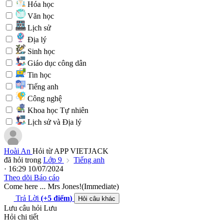
Hóa học
Văn học
Lịch sử
Địa lý
Sinh học
Giáo dục công dân
Tin học
Tiếng anh
Công nghệ
Khoa học Tự nhiên
Lịch sử và Địa lý
Hoài An
Hỏi từ APP VIETJACK
đã hỏi trong
Lớp 9
Tiếng anh
· 16:29 10/07/2024
Theo dõi
Báo cáo
Come here ... Mrs Jones!(Immediate)
Trả Lời
(+5
điểm
)
Hỏi câu khác
Lưu câu hỏi
Lưu
Hỏi chi tiết