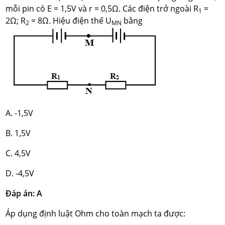
mỗi pin có E = 1,5V và r = 0,5Ω. Các điện trở ngoài R
=
1
2Ω; R
= 8Ω. Hiệu điện thế U
bằng
2
MN
A. -1,5V
B. 1,5V
C. 4,5V
D. -4,5V
Đáp án: A
Áp dụng định luật Ohm cho toàn mạch ta được: