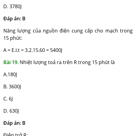
D. 3780J
Đáp án: B
Năng lượng của nguồn điện cung cấp cho mạch trong
15 phút:
A = E.I.t = 3.2.15.60 = 5400J
Bài 19.
Nhiệt lượng toả ra trên R trong 15 phút là
A.180J
B. 3600J
C. 6J
D. 630J
Đáp án: B
Điện trở R: