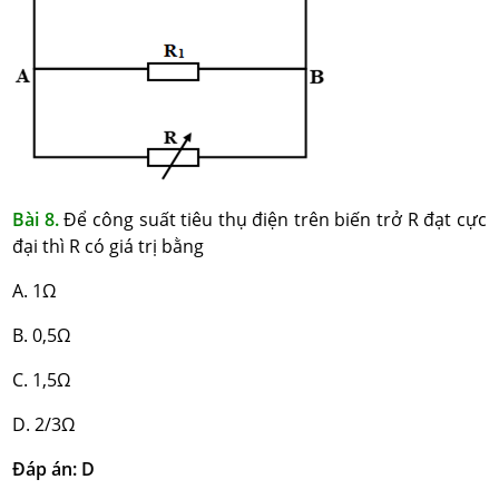
Bài 8.
Để công suất tiêu thụ điện trên biến trở R đạt cực
đại thì R có giá trị bằng
A. 1Ω
B. 0,5Ω
C. 1,5Ω
D. 2/3Ω
Đáp án: D