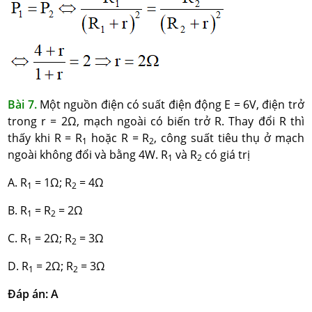
Bài 7.
Một nguồn điện có suất điện động E = 6V, điện trở
trong r = 2Ω, mạch ngoài có biến trở R. Thay đổi R thì
thấy khi R = R
hoặc R = R
, công suất tiêu thụ ở mạch
1
2
ngoài không đổi và bằng 4W. R
và R
có giá trị
1
2
A. R
= 1Ω; R
= 4Ω
1
2
B. R
= R
= 2Ω
1
2
C. R
= 2Ω; R
= 3Ω
1
2
D. R
= 2Ω; R
= 3Ω
1
2
Đáp án: A