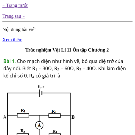
« Trang trước
Trang sau »
Nội dung bài viết
Xem thêm
Trắc nghiệm Vật Lí 11 Ôn tập Chương 2
Bài 1.
Cho mạch điện như hình vẽ, bỏ qua điệ trở của
dây nối. Biết R
= 30Ω, R
= 60Ω, R
= 40Ω. Khi kim điện
1
2
3
kế chỉ số 0, R
có giá trị là
4