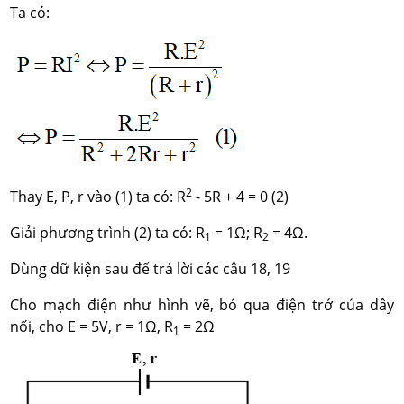
Ta có:
2
Thay E, P, r vào (1) ta có: R
- 5R + 4 = 0 (2)
Giải phương trình (2) ta có: R
= 1Ω; R
= 4Ω.
1
2
Dùng dữ kiện sau để trả lời các câu 18, 19
Cho mạch điện như hình vẽ, bỏ qua điện trở của dây
nối, cho E = 5V, r = 1Ω, R
= 2Ω
1