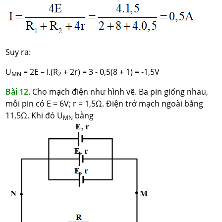
Suy ra:
U
= 2E – I.(R
+ 2r) = 3 - 0,5(8 + 1) = -1,5V
MN
2
Bài 12.
Cho mạch điện như hình vẽ. Ba pin giống nhau,
mỗi pin có E = 6V; r = 1,5Ω. Điện trở mạch ngoài bằng
11,5Ω. Khi đó U
bằng
MN