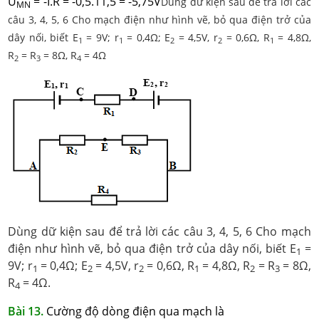
U
= -I.R = -0,5.11,5 = -5,75V
Dùng dữ kiện sau để trả lời các
MN
câu 3, 4, 5, 6 Cho mạch điện như hình vẽ, bỏ qua điện trở của
dây nối, biết E
= 9V; r
= 0,4Ω; E
= 4,5V, r
= 0,6Ω, R
= 4,8Ω,
1
1
2
2
1
R
= R
= 8Ω, R
= 4Ω
2
3
4
Dùng dữ kiện sau để trả lời các câu 3, 4, 5, 6 Cho mạch
điện như hình vẽ, bỏ qua điện trở của dây nối, biết E
=
1
9V; r
= 0,4Ω; E
= 4,5V, r
= 0,6Ω, R
= 4,8Ω, R
= R
= 8Ω,
1
2
2
1
2
3
R
= 4Ω.
4
Bài 13.
Cường độ dòng điện qua mạch là