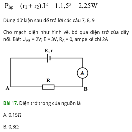
Dùng dữ kiện sau để trả lời các câu 7, 8, 9
Cho mạch điện như hình vẽ, bỏ qua điện trở của dây
nối. Biết U
= 2V; E = 3V, R
= 0, ampe kế chỉ 2A
AB
A
Bài 17.
Điện trở trong của nguồn là
A. 0,15Ω
B. 0,3Ω