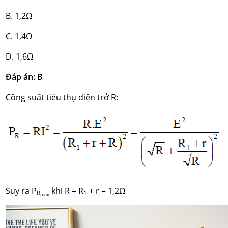
B. 1,2Ω
C. 1,4Ω
D. 1,6Ω
Đáp án: B
Công suất tiêu thụ điện trở R:
Suy ra P
khi R = R
+ r = 1,2Ω
R
1
max