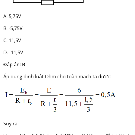
A. 5,75V
B. -5,75V
C. 11,5V
D. -11,5V
Đáp án: B
Áp dụng định luật Ohm cho toàn mạch ta được:
Suy ra: