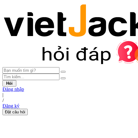
Hỏi
Đăng nhập
|
/
Đăng ký
Đặt câu hỏi