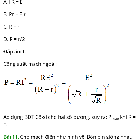
A. I.R = E
B. Pr = E.r
C. R = r
D. R = r/2
Đáp án: C
Công suất mạch ngoài:
Áp dụng BĐT Cô-si cho hai số dương, suy ra: P
khi R =
max
r.
Bài 11.
Cho mạch điện như hình vẽ. Bốn pin giống nhau,