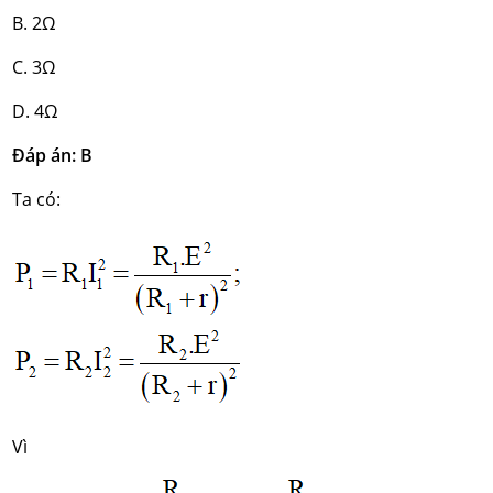
B. 2Ω
C. 3Ω
D. 4Ω
Đáp án: B
Ta có:
Vì