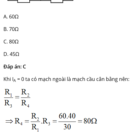
A. 60Ω
B. 70Ω
C. 80Ω
D. 45Ω
Đáp án: C
Khi I
= 0 ta có mạch ngoài là mạch cầu cân bằng nên:
A