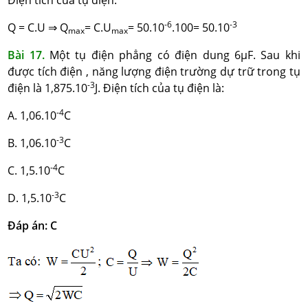
Điện tích của tụ điện:
-6
-3
Q = C.U ⇒ Q
= C.U
= 50.10
.100= 50.10
max
max
Bài 17.
Một tụ điện phẳng có điện dung 6µF. Sau khi
được tích điện , năng lượng điện trường dự trữ trong tụ
-3
điện là 1,875.10
J. Điện tích của tụ điện là:
-4
A. 1,06.10
C
-3
B. 1,06.10
C
-4
C. 1,5.10
C
-3
D. 1,5.10
C
Đáp án: C