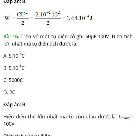
Đáp án: B
Bài 16.
Trên vỏ một tụ điện có ghi 50µF-100V. Điện tích
lớn nhất mà tụ điện tích được là:
-4
A. 5.10
C
-3
B. 5.10
C
C. 5000C
D. 2C
Đáp án: B
Hiệu điện thế lớn nhất mà tụ còn chịu được là: U
=
max
100V