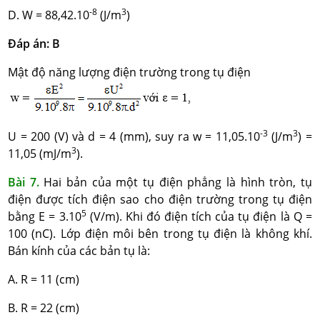
-8
3
D. W = 88,42.10
(J/m
)
Đáp án: B
Mật độ năng lượng điện trường trong tụ điện
-3
3
U = 200 (V) và d = 4 (mm), suy ra w = 11,05.10
(J/m
) =
3
11,05 (mJ/m
).
Bài 7.
Hai bản của một tụ điện phẳng là hình tròn, tụ
điện được tích điện sao cho điện trường trong tụ điện
5
bằng E = 3.10
(V/m). Khi đó điện tích của tụ điện là Q =
100 (nC). Lớp điện môi bên trong tụ điện là không khí.
Bán kính của các bản tụ là:
A. R = 11 (cm)
B. R = 22 (cm)