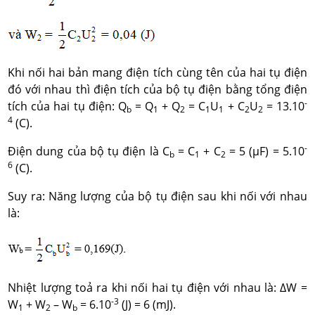
Khi nối hai bản mang điện tích cùng tên của hai tụ điện
đó với nhau thì điện tích của bộ tụ điện bằng tổng điện
-
tích của hai tụ điện: Q
= Q
+ Q
= C
U
+ C
U
= 13.10
b
1
2
1
1
2
2
4
(C).
-
Điện dung của bộ tụ điện là C
= C
+ C
= 5 (μF) = 5.10
b
1
2
6
(C).
Suy ra: Năng lượng của bộ tụ điện sau khi nối với nhau
là:
Nhiệt lượng toả ra khi nối hai tụ điện với nhau là: ΔW =
-3
W
+ W
– W
= 6.10
(J) = 6 (mJ).
1
2
b