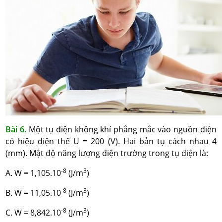
Bài 6.
Một tụ điện không khí phẳng mắc vào nguồn điện
có hiệu điện thế U = 200 (V). Hai bản tụ cách nhau 4
(mm). Mật độ năng lượng điện trường trong tụ điện là:
-8
3
A. W = 1,105.10
(J/m
)
-8
3
B. W = 11,05.10
(J/m
)
-8
3
C. W = 8,842.10
(J/m
)