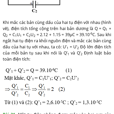
Khi mắc các bản cùng dấu của hai tụ điện với nhau (hình
vẽ), điện tích tổng cộng trên hai bản dương là Q = Q
+
1
-6
Q
= C
U
+ C
U
= 2.12 + 1.15 = 39μC = 39.10
C. Sau khi
2
1
1
2
2
ngắt hai tụ điện ra khỏi nguồn điện và mắc các bản cùng
dấu của hai tụ với nhau, ta có: U’
= U’
Độ lớn điện tích
1
2
của mỗi bản tụ sau khi nối là Q’
và Q’
Định luật bảo
1
2
toàn điện tích: