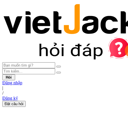
Hỏi
Đăng nhập
|
/
Đăng ký
Đặt câu hỏi