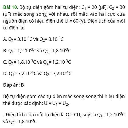
Bài 10.
Bộ tụ điện gồm hai tụ điện: C
= 20 (μF), C
= 30
1
2
(μF) mắc song song với nhau, rồi mắc vào hai cực của
nguồn điện có hiệu điện thế U = 60 (V). Điện tích của mỗi
tụ điện là:
-3
-3
A. Q
= 3.10
C và Q
= 3.10
C
1
2
-3
-3
B. Q
= 1,2.10
C và Q
= 1,8.10
C
1
2
-3
-3
C. Q
= 1,8.10
C và Q
= 1,2.10
C
1
2
-4
-4
D. Q
= 7,2.10
C và Q
= 7,2.10
C
1
2
Đáp án: B
Bộ tụ điện gồm các tụ điện mắc song song thì hiệu điện
thế được xác định: U = U
= U
.
1
2
-3
- Điện tích của mỗi tụ điện là Q = CU, suy ra Q
= 1,2.10
C
1
-3
và Q
= 1,8.10
C
2