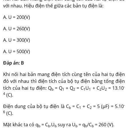
với nhau. Hiệu điện thế giữa các bản tụ điện là:
A. U = 200(V)
A. U = 260(V)
A. U = 300(V)
A. U = 500(V)
Đáp án: B
Khi nối hai bản mang điện tích cùng tên của hai tụ điện
đó với nhau thì điện tích của bộ tụ điện bằng tổng điện
-
tích của hai tụ điện: Q
= Q
+ Q
= C
U
+ C
U
= 13.10
b
1
2
1
1
2
2
4
(C).
-
Điện dung của bộ tụ điện là C
= C
+ C
= 5 (μF) = 5.10
b
1
2
6
(C).
Mặt khác ta có q
= C
.U
suy ra U
= q
/C
= 260 (V).
b
b
b
b
b
b