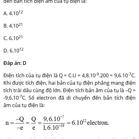
đến bản tích điện âm của tụ điện là:
12
A. 4.10
21
B. 4.10
21
C. 6.10
12
D. 6.10
Đáp án: D
-9
-7
Điện tích của tụ điện là Q = C.U = 4,8.10
.200 = 9,6.10
C.
Khi được tích điện, hai bản của tụ điện phẳng mang điện
tích trái dấu cùng độ lớn. Điện tích bản âm của tụ là –Q =
-7
-9,6.10
C. Số electron đã di chuyển đến bản tích điện
âm của tụ điện là: