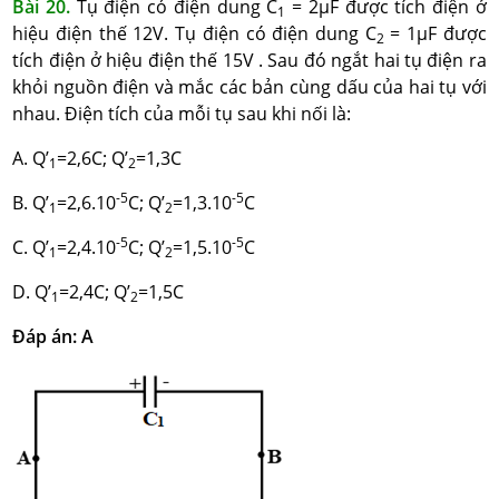
Bài 20.
Tụ điện có điện dung C
= 2µF được tích điện ở
1
hiệu điện thế 12V. Tụ điện có điện dung C
= 1µF được
2
tích điện ở hiệu điện thế 15V . Sau đó ngắt hai tụ điện ra
khỏi nguồn điện và mắc các bản cùng dấu của hai tụ với
nhau. Điện tích của mỗi tụ sau khi nối là:
A. Q’
=2,6C; Q’
=1,3C
1
2
-5
-5
B. Q’
=2,6.10
C; Q’
=1,3.10
C
1
2
-5
-5
C. Q’
=2,4.10
C; Q’
=1,5.10
C
1
2
D. Q’
=2,4C; Q’
=1,5C
1
2
Đáp án: A