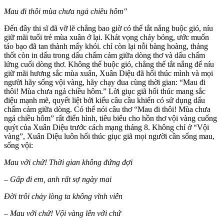
Mau đi thôi mùa chưa ngả chiều hôm"
Đến đây thi sĩ đã vỡ lẽ chẳng bao giờ có thể tắt nắng buộc gió, níu
giữ mãi tuổi trẻ mùa xuân ở lại. Khát vọng cháy bỏng, ước muốn
táo bạo đã tan thành mấy khói. chỉ còn lại nỗi bàng hoàng, thảng
thốt còn in dấu trong dấu chấm cảm giữa dòng thơ và dấu chấm
lửng cuối dòng thơ. Không thể buộc gió, chẳng thể tắt nắng để níu
giữ mãi hương sắc mùa xuân, Xuân Diệu đã hối thúc mình và mọi
người hãy sống vội vàng, hãy chạy đua cùng thời gian: “Mau đi
thôi! Mùa chưa ngả chiều hôm.” Lời giục giã hối thúc mang sắc
điệu mạnh mẽ, quyết liệt bởi kiểu câu cầu khiến có sử dụng dấu
chấm cảm giữa dòng. Có thể nói câu thơ “Mau đi thôi! Mùa chưa
ngả chiều hôm” rẩt điển hình, tiêu biêu cho hồn thơ vội vàng cuống
quýt của Xuân Diệu trước cách mạng tháng 8. Không chỉ ở “Vội
vàng”, Xuân Diệu luôn hối thúc giục giã mọi người cần sống mau,
sống vội:
Mau với chứ! Thời gian không đứng đợi
– Gấp đi em, anh rất sợ ngày mai
Đời trôi chảy lòng ta không vĩnh viễn
– Mau với chứ! Vội vàng lên với chứ