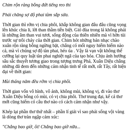
Chim rộn ràng bỗng đứt tiếng reo thi
Phải chăng sợ độ phai tàm sắp sửa.
Thời gian thì rớm vị chia phôi, khắp không gian đâu đâu cũng vọng
lên khúc chia li, lời than thầm tiễn biệt. Gió đùa trong lá không phải
là những âm than vui tươi, sống động của thiên nhiên mà vì hờn tủi
trước sự trôi chảy của thời gian. Chim hót những bản nhạc chào
xuân rộn ràng bỗng ngừng bặt, chẳng có mối nguy hiểm hiểm nào
cả, mà vì chúng sợ độ tàn phai, héo úa . Vậy là vạn vật không thể
cưỡng lại quy luật tàn phai nghiệt ngã của tạo hóa. Chịu ảnh hưởng
sâu sắc thuyết tương giao trong tượng trưng Phá, Xuân Diệu chẳng
những đã đem đến những cảm nhận tinh tế rất mới, rất Tây, rất hiện
đại về thời gian:
Mùi tháng năm đều rớm vị chia phôi.
Thời gian vốn vô hình, vô ảnh, không mùi, không vị, đi vào thơ
Xuân Diệu bỗng có mùi, có vị chia phôi. Thơ trung đại, kể cả thơ
mới cũng hiếm có câu thơ nào có cách cảm nhận như vậy.
Khép lại phần thơ thứ nhất – phần lí giải vì sao phải sống vội vàng
là dòng thơ tràn ngập cảm xúc:
"Chẳng bao giờ, ôi! Chẳng bao giờ nữa...