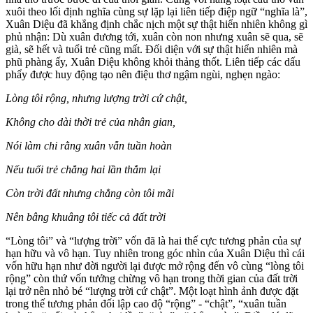
xuôi theo lối định nghĩa cùng sự lặp lại liên tiếp điệp ngữ “nghĩa là”,
Xuân Diệu đã khẳng định chắc nịch một sự thật hiển nhiên không gì
phủ nhận: Dù xuân đương tới, xuân còn non nhưng xuân sẽ qua, sẽ
già, sẽ hết và tuổi trẻ cũng mất. Đối diện với sự thật hiển nhiên mà
phũ phàng ấy, Xuân Diệu không khỏi thảng thốt. Liên tiếp các dấu
phẩy được huy động tạo nên điệu thơ ngậm ngùi, nghẹn ngào:
Lòng tôi rộng, nhưng lượng trời cứ chật,
Không cho dài thời trẻ của nhân gian,
Nói làm chi rằng xuân vẫn tuần hoàn
Nếu tuổi trẻ chẳng hai lần thắm lại
Còn trời đất nhưng chẳng còn tôi mãi
Nên bâng khuâng tôi tiếc cả đất trời
“Lòng tôi” và “lượng trời” vốn đã là hai thế cực tương phản của sự
hạn hữu và vô hạn. Tuy nhiên trong góc nhìn của Xuân Diệu thì cái
vốn hữu hạn như đời người lại được mở rộng đến vô cùng “lòng tôi
rộng” còn thứ vốn tưởng chừng vô hạn trong thời gian của đất trời
lại trở nên nhỏ bé “lượng trời cứ chật”. Một loạt hình ảnh được đặt
trong thế tương phản đối lập cao độ “rộng” - “chật”, “xuân tuần