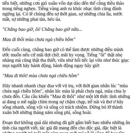
tiễn biệt, những cơn gió xuân vốn dạt dào đến thế cũng thều thào
trong tiếng nghẹn. Tiếng vàng anh ru khúc nhạc tình cũng đành
ngừng lại. Có lẽ chúng đều sợ thời gian, sợ những chia lìa, nước
mắt, sợ những phai tàn, héo úa.
"Chẳng bao giờ, ôi! Chẳng bao giờ nữa...
Mau đi thôi mùa chưa ngả chiều hôm"
Đến cuối cùng, chẳng bao giờ có thể làm được những điều mình
ước muốn nếu cứ mãi đợi chờ, mãi hy vọng. Tiếng "ôi" thật nhẹ
nhàng mà cũng thật tha thiết, vừa như hối tiếc lại vừa như thúc giục
mọi người hãy hành động, hành động ngay bây giờ:
"Mau đi thôi! mùa chưa ngả chiều hôm"
Hãy nhanh nhanh chạy đua với vũ trụ, với thời gian nhân lúc "mùa
chưa ngả chiều hôm", nhân lúc màu lá phải chưa ngả, mùa chia ly
chưa đến. Câu cầu khiến "Mau đi thôi" như một lời thức tỉnh những
ai đang u mê ngập chìm trong sự chậm chạp, trễ nải và thơ ơ hãy
sống nhanh, sống vội và sống có trách nhiệm. Đừng bỏ lỡ thành
xuân bởi những tháng năm sống phí, sống hoài.
Đoạn thơ không quá dài nhưng đã gửi gắm biết bao nhiêu những ân
tình của người viết, tác giả đã mang đến cho độc giả, đặc biệt là