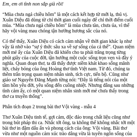
Em, em ơi tình non sắp già rồi!
“Mùa chưa ngả chiều hôm” là một cách kết hợp từ mới lạ, thú vị.
Xuân Diệu đã dùng từ chỉ thời gian cuối ngày để chỉ thời điểm cuối
mùa. “Mùa chưa ngả chiều hôm” là mùa chưa tàn, chưa úa, vì thế
hãy vội vàng mau chóng tận hưởng hương sắc của nó.
Có thể thấy, Xuân Diệu có cách cảm nhận về thời gian khác lạ như
vậy là nhờ vào “sự ý thức sâu xa về sự sống của cá thể”. Quan niệm
mới mẻ ấy của Xuân Diệu đã khiến cho ta phải trâng trọng từng
phút giây của cuộc đời, tận hưởng một cuộc sống trọn vẹn và đầy ý
nghĩa. Quan đoạn thơ, ta đã thấy được niềm khát khao sống mãnh
liệt, cháy bỏng của ông Hoàng thơ tình Việt nam. Từ đó, chúng ta
thêm trân trọng quan niệm nhân sinh, tích cực, tiến bộ. Cũng như
giáo sư Nguyễn Đăng Mạnh từng nói: “Đây là tiếng nói của một
tâm hồn yêu đời, yêu sống đến cuồng nhiệt. Nhưng đằng sau những
tình cảm ấy, có một quan niệm nhân sinh mới mẻ chưa thấy trong
thơ ca truyền thống”.
Phân tích đoạn 2 trong bài thơ Vội vàng - mẫu 4
Thơ Xuân Diệu tinh tế, gợi cảm, độc đáo trong chất liệu cũng như
trong bút pháp thi ca. Nhắc tới ông, ta không thể không nhắc tới một
bài thơ in đậm dấu ấn và phong cách của ông: Vội vàng. Bài thơ
vừa như một nguồn cảm xúc trào dâng vừa là tuyên ngôn sống của