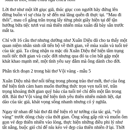
Lời thơ như một lời giục giã, thúc giục con người hãy đứng lên
đừng buồn vì sự chia ly sẽ đến mà lãng quên đi thực tại. “Mau đi
thôi”, mau cố gắng trân trọng lấy từng phút giây hiện tại để tận
hưởng bữa tiệc tươi vui mà thiên nhiên mùa xuân đã bày sẵn trước
mắt ta.
Chỉ với 16 câu thơ nhưng dường như Xuân Diệu đã cho ta thấy một
quan niệm nhân sinh rất tiến bộ về thời gian, về mùa xuân và tuổi trẻ
của tác giả. Ta cũng nhận ra mặc dù Xuân Diệu thể hiện tâm trạng
nuối tiếc thời gian và cuộc đời nhưng qua đó ta còn bắt gặp một
khát khao mạnh mẽ, một tình yêu say đắm mà ông dành cho đời.
Phân tích đoạn 2 trong bài thơ Vội vàng - mẫu 5
Xuân Diệu nhà thơ nổi tiếng trong phong trào thơ mới, thơ của ông
thể hiện tình cảm ham muốn thưởng thức trọn vẹn tuổi trẻ, trân
trọng khoảng thời gian quý báu của tuổi trẻ chỉ đến một lần trong
đời. Bài thơ Vội vàng thể hiện tình yêu thiên nhiên mãnh liệt, dạt
dào của tác giả, khát vọng sống nhanh nhưng có ý nghĩa.
Ngay từ nhan đề bài thơ đã thể hiện rõ tư tưởng của tác giả, “vội
vàng” trước dòng chảy của thời gian. Ông sống gấp rút và muốn ôm
gọn vẻ đẹp thiên nhiên vào lòng, thực hiện những điều phi lý như
tắt nắng, buộc gió chỉ để níu kéo vẻ đẹp của thiên nhiên ở lại. Thời