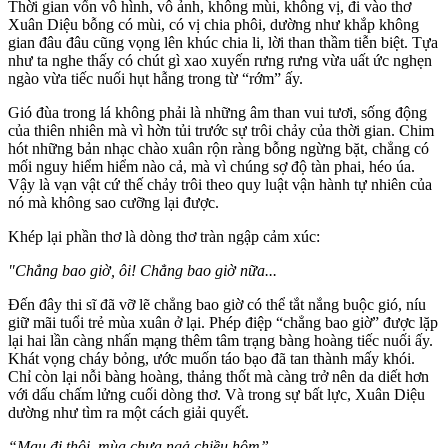
Thời gian vốn vô hình, vô ảnh, không mùi, không vị, đi vào thơ
Xuân Diệu bỗng có mùi, có vị chia phôi, dường như khắp không
gian đâu đâu cũng vọng lên khúc chia li, lời than thầm tiễn biệt. Tựa
như ta nghe thấy có chút gì xao xuyến rưng rưng vừa uất ức nghẹn
ngào vừa tiếc nuối hụt hẫng trong từ “rớm” ấy.
Gió đùa trong lá không phải là những âm than vui tươi, sống động
của thiên nhiên mà vì hờn tủi trước sự trôi chảy của thời gian. Chim
hót những bản nhạc chào xuân rộn ràng bỗng ngừng bặt, chẳng có
mối nguy hiểm hiểm nào cả, mà vì chúng sợ độ tàn phai, héo úa.
Vậy là vạn vật cứ thế chảy trôi theo quy luật vận hành tự nhiên của
nó mà không sao cưỡng lại được.
Khép lại phần thơ là dòng thơ tràn ngập cảm xúc:
"Chẳng bao giờ, ôi! Chẳng bao giờ nữa...
Đến đây thi sĩ đã vỡ lẽ chẳng bao giờ có thể tắt nắng buộc gió, níu
giữ mãi tuổi trẻ mùa xuân ở lại. Phép điệp “chẳng bao giờ” được lặp
lại hai lần càng nhấn mạng thêm tâm trạng bàng hoàng tiếc nuối ấy.
Khát vọng cháy bỏng, ước muốn táo bạo đã tan thành mấy khói.
Chỉ còn lại nỗi bàng hoàng, thảng thốt mà càng trở nên da diết hơn
với dấu chấm lửng cuối dòng thơ. Và trong sự bất lực, Xuân Diệu
dường như tìm ra một cách giải quyết.
“Mau đi thôi, mùa chưa ngả chiều hôm”