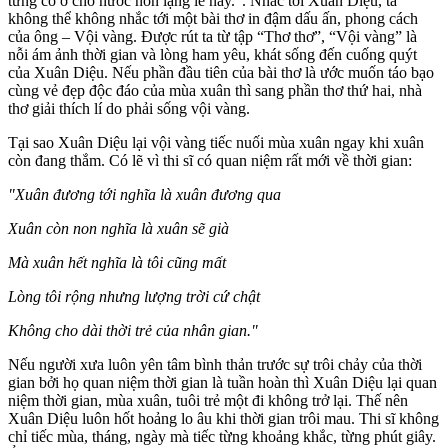
từng có ở chố nước non lặng lẽ này.”. Nhắc tới Xuân Diệu, ta
không thể không nhắc tới một bài thơ in đậm dấu ấn, phong cách
của ông – Vội vàng. Được rút ta từ tập “Thơ thơ”, “Vội vàng” là
nỗi ám ảnh thời gian và lòng ham yêu, khát sống đến cuống quýt
của Xuân Diệu. Nếu phần đầu tiên của bài thơ là ước muốn táo bạo
cùng vẻ đẹp độc đáo của mùa xuân thì sang phần thơ thứ hai, nhà
thơ giải thích lí do phải sống vội vàng.
Tại sao Xuân Diệu lại vội vàng tiếc nuối mùa xuân ngay khi xuân
còn đang thắm. Có lẽ vì thi sĩ có quan niệm rất mới về thời gian:
"Xuân đương tới nghĩa là xuân đương qua
Xuân còn non nghĩa là xuân sẽ già
Mà xuân hết nghĩa là tôi cũng mất
Lòng tôi rộng nhưng lượng trời cứ chật
Không cho dài thời trẻ của nhân gian."
Nếu người xưa luôn yên tâm bình thản trước sự trôi chảy của thời
gian bởi họ quan niệm thời gian là tuần hoàn thì Xuân Diệu lại quan
niệm thời gian, mùa xuân, tuôi trẻ một đi không trở lại. Thế nên
Xuân Diệu luôn hốt hoảng lo âu khi thời gian trôi mau. Thi sĩ không
chỉ tiếc mùa, tháng, ngày mà tiếc từng khoảng khắc, từng phút giây.