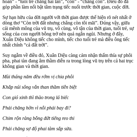
hoàn” - “tuổi trẻ chẳng hai lần”, “còn” - “chẳng còn”. Điều đó đã
góp phần làm nổi bật tâm trạng tiếc nuối trước thời gian, cuộc đời.
Sự hạn hữu của đời người với thời gian được thể hiện rõ nét nhất ở
dòng thơ “Còn trời đất nhưng chẳng còn tôi mãi”. Đúng vậy, giữa
cái mênh mông của vũ trụ, vô cùng, vô tận của thời gian, tuổi trẻ, sự
sống của con người bỗng trở nên quá ngắn ngủi. Nhưng ở đây,
Xuân Diệu không tiếc cho mình, tiếc cho tuổi trẻ mà điều ông tiếc
nhất chính “cả đất trời”.
Suy ngẫm về điều đó, Xuân Diệu càng cảm nhận thấm thía sự phôi
pha, phai tàn đang âm thầm diễn ra trong lòng vũ trụ trên cả hai trục
không gian và thời gian.
Mùi tháng năm đều rớm vị chia phôi
Khắp núi sông vẫn than thầm tiễn biệt
Con gió xinh thì thào trong lá biếc
Phải chăng hờn vì nỗi phải bay đi?
Chim rộn ràng bỗng đứt tiếng reo thi
Phải chăng sợ độ phai tàm sắp sửa.