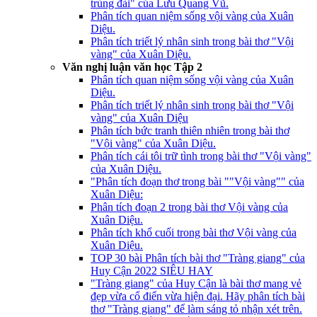
trùng đài" của Lưu Quang Vũ.
Phân tích quan niệm sống vội vàng của Xuân
Diệu.
Phân tích triết lý nhân sinh trong bài thơ "Vội
vàng" của Xuân Diệu.
Văn nghị luận văn học Tập 2
Phân tích quan niệm sống vội vàng của Xuân
Diệu.
Phân tích triết lý nhân sinh trong bài thơ "Vội
vàng" của Xuân Diệu
Phân tích bức tranh thiên nhiên trong bài thơ
"Vội vàng" của Xuân Diệu.
Phân tích cái tôi trữ tình trong bài thơ "Vội vàng"
của Xuân Diệu.
"Phân tích đoạn thơ trong bài ""Vội vàng"" của
Xuân Diệu:
Phân tích đoạn 2 trong bài thơ Vội vàng của
Xuân Diệu.
Phân tích khổ cuối trong bài thơ Vội vàng của
Xuân Diệu.
TOP 30 bài Phân tích bài thơ "Tràng giang" của
Huy Cận 2022 SIÊU HAY
"Tràng giang" của Huy Cận là bài thơ mang vẻ
đẹp vừa cổ điển vừa hiện đại. Hãy phân tích bài
thơ "Tràng giang" để làm sáng tỏ nhận xét trên.