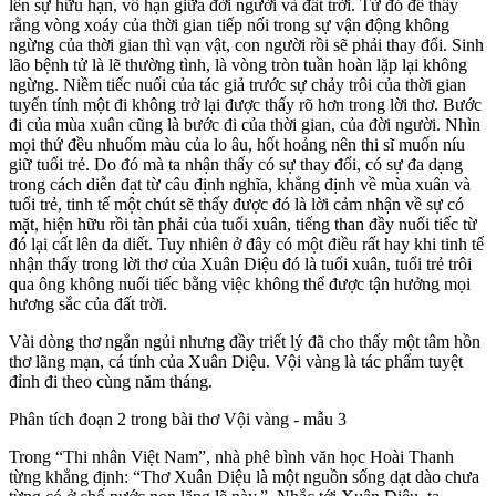
lên sự hữu hạn, vô hạn giữa đời người và đất trời. Từ đó để thấy
rằng vòng xoáy của thời gian tiếp nối trong sự vận động không
ngừng của thời gian thì vạn vật, con người rồi sẽ phải thay đổi. Sinh
lão bệnh tử là lẽ thường tình, là vòng tròn tuần hoàn lặp lại không
ngừng. Niềm tiếc nuối của tác giả trước sự chảy trôi của thời gian
tuyến tính một đi không trở lại được thấy rõ hơn trong lời thơ. Bước
đi của mùa xuân cũng là bước đi của thời gian, của đời người. Nhìn
mọi thứ đều nhuốm màu của lo âu, hốt hoảng nên thi sĩ muốn níu
giữ tuổi trẻ. Do đó mà ta nhận thấy có sự thay đổi, có sự đa dạng
trong cách diễn đạt từ câu định nghĩa, khẳng định về mùa xuân và
tuổi trẻ, tinh tế một chút sẽ thấy được đó là lời cảm nhận về sự có
mặt, hiện hữu rồi tàn phải của tuổi xuân, tiếng than đầy nuối tiếc từ
đó lại cất lên da diết. Tuy nhiên ở đây có một điều rất hay khi tinh tế
nhận thấy trong lời thơ của Xuân Diệu đó là tuổi xuân, tuổi trẻ trôi
qua ông không nuối tiếc bằng việc không thể được tận hưởng mọi
hương sắc của đất trời.
Vài dòng thơ ngắn ngủi nhưng đầy triết lý đã cho thấy một tâm hồn
thơ lãng mạn, cá tính của Xuân Diệu. Vội vàng là tác phẩm tuyệt
đỉnh đi theo cùng năm tháng.
Phân tích đoạn 2 trong bài thơ Vội vàng - mẫu 3
Trong “Thi nhân Việt Nam”, nhà phê bình văn học Hoài Thanh
từng khẳng định: “Thơ Xuân Diệu là một nguồn sống dạt dào chưa