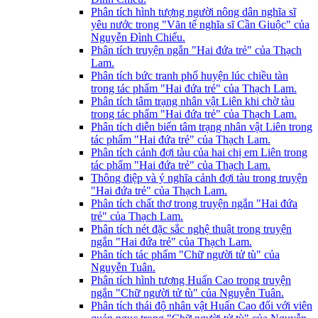
Phân tích hình tượng người nông dân nghĩa sĩ
yêu nước trong "Văn tế nghĩa sĩ Cần Giuộc" của
Nguyễn Đình Chiểu.
Phân tích truyện ngắn "Hai đứa trẻ" của Thạch
Lam.
Phân tích bức tranh phố huyện lúc chiều tàn
trong tác phẩm "Hai đứa trẻ" của Thạch Lam.
Phân tích tâm trạng nhân vật Liên khi chờ tàu
trong tác phẩm "Hai đứa trẻ" của Thạch Lam.
Phân tích diễn biến tâm trạng nhân vật Liên trong
tác phẩm "Hai đứa trẻ" của Thạch Lam.
Phân tích cảnh đợi tàu của hai chị em Liên trong
tác phẩm "Hai đứa trẻ" của Thạch Lam.
Thông điệp và ý nghĩa cảnh đợi tàu trong truyện
"Hai đứa trẻ" của Thạch Lam.
Phân tích chất thơ trong truyện ngắn "Hai đứa
trẻ" của Thạch Lam.
Phân tích nét đặc sắc nghệ thuật trong truyện
ngắn "Hai đứa trẻ" của Thạch Lam.
Phân tích tác phẩm "Chữ người tử tù" của
Nguyễn Tuân.
Phân tích hình tượng Huấn Cao trong truyện
ngắn "Chữ người tử tù" của Nguyễn Tuân.
Phân tích thái độ nhân vật Huấn Cao đối với viên