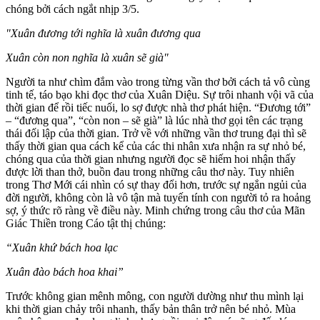
chóng bởi cách ngắt nhịp 3/5.
"Xuân đương tới nghĩa là xuân đương qua
Xuân còn non nghĩa là xuân sẽ già"
Người ta như chìm đắm vào trong từng vần thơ bởi cách tả vô cùng
tinh tế, táo bạo khi đọc thơ của Xuân Diệu. Sự trôi nhanh vội vã của
thời gian để rồi tiếc nuối, lo sợ được nhà thơ phát hiện. “Đương tới”
– “đương qua”, “còn non – sẽ già” là lúc nhà thơ gọi tên các trạng
thái đối lập của thời gian. Trở về với những vần thơ trung đại thì sẽ
thấy thời gian qua cách kể của các thi nhân xưa nhận ra sự nhỏ bé,
chóng qua của thời gian nhưng người đọc sẽ hiếm hoi nhận thấy
được lời than thở, buồn đau trong những câu thơ này. Tuy nhiên
trong Thơ Mới cái nhìn có sự thay đổi hơn, trước sự ngắn ngủi của
đời người, không còn là vô tận mà tuyến tính con người tỏ ra hoảng
sợ, ý thức rõ ràng về điều này. Minh chứng trong câu thơ của Mãn
Giác Thiền trong Cáo tật thị chúng:
“Xuân khứ bách hoa lạc
Xuân đào bách hoa khai”
Trước không gian mênh mông, con người dường như thu mình lại
khi thời gian chảy trôi nhanh, thấy bản thân trở nên bé nhỏ. Mùa