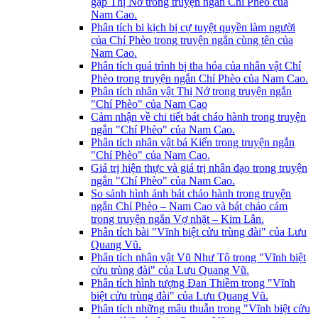
gặp Thị Nở trong truyện ngắn Chí Phèo của
Nam Cao.
Phân tích bi kịch bị cự tuyệt quyền làm người
của Chí Phèo trong truyện ngắn cùng tên của
Nam Cao.
Phân tích quá trình bị tha hóa của nhân vật Chí
Phèo trong truyện ngắn Chí Phèo của Nam Cao.
Phân tích nhân vật Thị Nở trong truyện ngắn
"Chí Phèo" của Nam Cao
Cảm nhận về chi tiết bát cháo hành trong truyện
ngắn "Chí Phèo" của Nam Cao.
Phân tích nhân vật bá Kiến trong truyện ngắn
"Chí Phèo" của Nam Cao.
Giá trị hiện thực và giá trị nhân đạo trong truyện
ngắn "Chí Phèo" của Nam Cao.
So sánh hình ảnh bát cháo hành trong truyện
ngắn Chí Phèo – Nam Cao và bát cháo cám
trong truyện ngắn Vợ nhặt – Kim Lân.
Phân tích bài "Vĩnh biệt cửu trùng đài" của Lưu
Quang Vũ.
Phân tích nhân vật Vũ Như Tô trong "Vĩnh biệt
cửu trùng đài" của Lưu Quang Vũ.
Phân tích hình tượng Đan Thiềm trong "Vĩnh
biệt cửu trùng đài" của Lưu Quang Vũ.
Phân tích những mâu thuẫn trong "Vĩnh biệt cửu