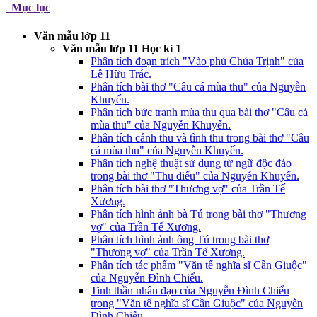
Mục lục
Văn mẫu lớp 11
Văn mẫu lớp 11 Học kì 1
Phân tích đoạn trích "Vào phủ Chúa Trịnh" của
Lê Hữu Trác.
Phân tích bài thơ "Câu cá mùa thu" của Nguyễn
Khuyến.
Phân tích bức tranh mùa thu qua bài thơ "Câu cá
mùa thu" của Nguyễn Khuyến.
Phân tích cảnh thu và tình thu trong bài thơ "Câu
cá mùa thu" của Nguyễn Khuyến.
Phân tích nghệ thuật sử dụng từ ngữ độc đáo
trong bài thơ "Thu điếu" của Nguyễn Khuyến.
Phân tích bài thơ "Thương vợ" của Trần Tế
Xương.
Phân tích hình ảnh bà Tú trong bài thơ "Thương
vợ" của Trần Tế Xương.
Phân tích hình ảnh ông Tú trong bài thơ
"Thương vợ" của Trần Tế Xương.
Phân tích tác phẩm "Văn tế nghĩa sĩ Cần Giuộc"
của Nguyễn Đình Chiểu.
Tinh thần nhân đạo của Nguyễn Đình Chiểu
trong "Văn tế nghĩa sĩ Cần Giuộc" của Nguyễn
Đình Chiểu.