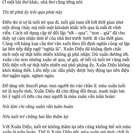
Ở một bài thơ khác, nhà thơ cũng từng nói:
Tôi từ phút ấy trôi qua phút này
Điều thi sĩ sợ là tuổi trẻ qua đi, tuổi già mau tới bới thời gian như
một dòng chảy mà mỗi một khoảnh khắc trôi qua là mất đi vĩnh
viễn. Cách sử dụng cặp từ đối lập “tới – qua”, “non – già” đã cho
thấy sự cảm nhận tinh tế của nhà thơ trước bước đi của thời gian.
Cùng với hàng loạt câu thơ văn xuôi theo lối định nghĩa cùng sự lặp
lại liên tiếp điệp ngữ “nghĩa là”, Xuân Diệu đã khẳng định chắc
nịch một sự thật hiển nhiên không gì phủ nhận: Dù xuân đương tới,
xuân còn non nhưng xuân sẽ qua, sẽ già, sẽ hết và tuổi trẻ cũng mất.
Đối diện với sự thật hiển nhiên mà phũ phàng ấy, Xuân Diệu không
khỏi thảng thốt. Liên tiếp các dấu phẩy được huy động tạo nên điệu
thơ ngậm ngùi, nghẹn ngào.
Để tăng sức thuyết phục mọi người tin vào chân lí: mùa xuân tuổi
trẻ là tuyến tính, Xuân Diệu đã chủ động đối thoại, tranh luận bác
bỏ ý nghĩ cố hữu của mọi người là mùa xuân vẫn tuần hoàn:
Nói làm chi rằng xuân vẫn tuần hoàn
Nếu tuổi trẻ chẳng hai lần thắm lại
Với Xuân Diệu, tuổi trẻ không thắm lại nên cũng không thể nói mùa
xuân là tuần hoàn. Thế là Xuân Diệu tiếc mùa xuân mà thực chất là