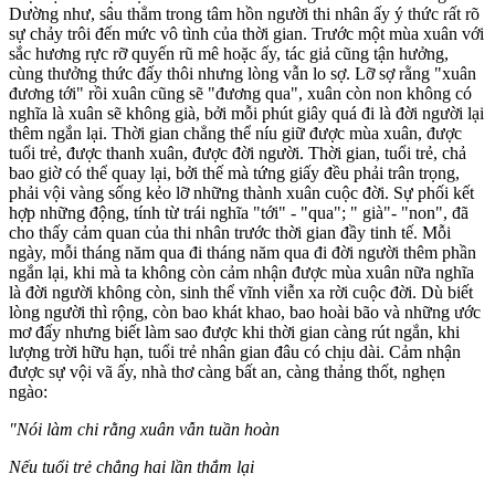
Dường như, sâu thẳm trong tâm hồn người thi nhân ấy ý thức rất rõ
sự chảy trôi đến mức vô tình của thời gian. Trước một mùa xuân với
sắc hương rực rỡ quyến rũ mê hoặc ấy, tác giả cũng tận hưởng,
cùng thưởng thức đấy thôi nhưng lòng vẫn lo sợ. Lỡ sợ rằng "xuân
đương tới" rồi xuân cũng sẽ "đương qua", xuân còn non không có
nghĩa là xuân sẽ không già, bởi mỗi phút giây quá đi là đời người lại
thêm ngắn lại. Thời gian chẳng thể níu giữ được mùa xuân, được
tuổi trẻ, được thanh xuân, được đời người. Thời gian, tuổi trẻ, chả
bao giờ có thể quay lại, bởi thế mà tứng giấy đều phải trân trọng,
phải vội vàng sống kẻo lỡ những thành xuân cuộc đời. Sự phối kết
hợp những động, tính từ trái nghĩa "tới" - "qua"; " già"- "non", đã
cho thấy cảm quan của thi nhân trước thời gian đầy tinh tế. Mỗi
ngày, mỗi tháng năm qua đi tháng năm qua đi đời người thêm phần
ngắn lại, khi mà ta không còn cảm nhận được mùa xuân nữa nghĩa
là đời người không còn, sinh thể vĩnh viễn xa rời cuộc đời. Dù biết
lòng người thì rộng, còn bao khát khao, bao hoài bão và những ước
mơ đấy nhưng biết làm sao được khi thời gian càng rút ngắn, khi
lượng trời hữu hạn, tuổi trẻ nhân gian đâu có chịu dài. Cảm nhận
được sự vội vã ấy, nhà thơ càng bất an, càng thảng thốt, nghẹn
ngào:
"Nói làm chi rằng xuân vẫn tuần hoàn
Nếu tuổi trẻ chẳng hai lần thắm lại