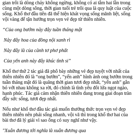
gian trôi là dòng chảy không ngừng, không có ai tắm hai lần trong
cùng một dòng sông, thời gian tuổi trẻ trôi qua là quy luật của cuộc
sống. Khổ thơ đầu tiên đã thể hiện khát vọng sống mãnh liệt, sống
vội vàng để tận hưởng trọn vẹn vẻ đẹp từ thiên nhiên.
“Của ong bướm này đây tuần tháng mật
Này đây hoa của đồng nội xanh rì
Này đây là của cành tơ phơ phất
Của yến anh này đây khúc tình si”
Khổ thơ thứ 2 tác giả đã phô bày những vẻ đẹp tuyệt vời nhất của
thiên nhiên đó là “ong bướm”, “yến anh” hình ảnh ong bướm trong
tuần tháng mật đó là quãng thời gian tươi đẹp nhất, “yến anh” gắn
bó với nhau không xa rời, đó chính là tình yêu đôi lứa ngọt ngào,
hạnh phúc. Tác giả cảm nhận thiên nhiên đang trong giai đoạn tràn
đầy sức sống, tươi đẹp nhất.
Nếu như khổ thơ đầu tác giả muốn thưởng thức trọn vẹn vẻ đẹp
thiên nhiên nên phải sống nhanh, vội vã thì trong khổ thơ hai của
bài thơ đã lý giải vì sao ông có suy nghĩ như vậy.
"Xuân đương tới nghĩa là xuân đương qua