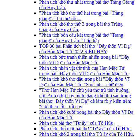
Phân tích khổ thứ nhất trong bài thơ Tràng Giang
của Huy Cận.
"Phân tích khổ thơ thứ hai trong bài "Tràng
giang": "Lơ thơ cồn...
Phân tích khổ thơ thứ 3 trong bài thơ Tràng
Giang của Huy Cận.
"Phân tích bốn câu kết trong bài thơ "Trang
giang" của Huy Cận: "Lớp lớp
TOP 30 bài Phân tích bài thơ "Đây thôn Vĩ Dạ"
của Hàn Mặc Tử 2022 SIÊU HAY
Phân tích bức tranh thiên nhiên trong bài "Đây
thôn Vĩ Dạ" của Hàn Mặc Tử.
Phân tích nhân vật trữ tình của Hàn Mặc Tử
trong bài "Đây thôn Vĩ Dạ" của Hàn Mặc Tử.
"Phân tích khổ thơ đầu trong bài "Đây thôn Vĩ
Dạ" của Hàn Mặc Tử: "Sao anh ...chữ điền
"Thơ Hàn Mặc Tử chủ yếu thơ trữ tình hướng
nội. Anh (chị) hãy bình giảng khổ thơ sau trong
bài thơ "Đây thôn Vĩ Dạ" để làm rõ ý kiến trên:
"Gió theo lối .. tối nay
Phân tích khổ cuối trong bài thơ Đây thôn Vĩ Dạ
của Hàn Mặc Tử.
Phân tích bài thơ "Từ ấy" của Tố Hữu.
Phân tích khổ một bài thơ "Từ ấy" của Tố Hữu.
Phân tích khổ 2 trong bài thơ Từ ấy của Tố Hữu.