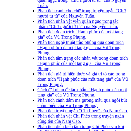
quản ngục trong "Chữ người tử tù" của Nguyễn
Tuân.
Phân tích cảnh cho chữ trong truyện ngắn "Chữ
người tử tù" của Nguyễn Tuân.
Phân tích nhân vật viên quản ngục trong tác
phẩm "Chữ người tử tù" của Nguyễn Tuân.
Phân tích đoạn trích "Hạnh phúc của một tang
gia" của Vũ Trọng Phụng.
Phân tích nghệ thuật trào phúng qua đoạn trích
"Hạnh phúc của một tang gia" của Vũ Trọng
Phụng.
Phân tích tâm trạng các nhân vật trong đoạn trích
"Hạnh phúc của một tang gia" của Vũ Trọng
Phụng.
Phân tích giá trị hiện thực và giá trị tố cáo trong
đoạn trích "Hạnh phúc của một tang gia" của Vũ
Trọng Phụng.
Cách đặt nhan đề tác phẩm "Hạnh phúc của một
tang gia" của Vũ Trọng Phụng.
Phân tích cảnh đám ma gương mẫu qua ngòi bút
châm biến của Vũ Trọng Phụng.
Phân tích truyện ngắn "Chí Phèo" của Nam Cao.
Phân tích nhân vật Chí Phèo trong truyện ngắn
cùng tên của Nam Cao.
Phân tích diễn biến tâm trạng Chí Phèo sau khi