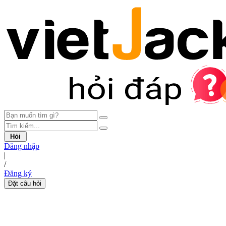
Hỏi
Đăng nhập
|
/
Đăng ký
Đặt câu hỏi