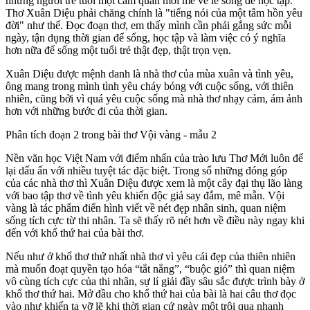
những người trẻ tuổi một cảm quan mới mẻ về lẽ sống để học tập.
Thơ Xuân Diệu phải chăng chính là "tiếng nói của một tâm hồn yêu
đời" như thế. Đọc đoạn thơ, em thấy mình cần phải gắng sức mỗi
ngày, tận dụng thời gian để sống, học tập và làm việc có ý nghĩa
hơn nữa để sống một tuổi trẻ thật đẹp, thật trọn vẹn.
Xuân Diệu được mệnh danh là nhà thơ của mùa xuân và tình yêu,
ông mang trong mình tình yêu cháy bỏng với cuộc sống, với thiên
nhiên, cũng bởi vì quá yêu cuộc sống mà nhà thơ nhạy cảm, ám ảnh
hơn với những bước đi của thời gian.
Phân tích đoạn 2 trong bài thơ Vội vàng - mẫu 2
Nền văn học Việt Nam với điểm nhấn của trào lưu Thơ Mới luôn để
lại dấu ấn với nhiều tuyệt tác đặc biệt. Trong số những đóng góp
của các nhà thơ thì Xuân Diệu được xem là một cây đại thụ lão làng
với bao tập thơ về tình yêu khiến độc giả say đắm, mê mẫn. Vội
vàng là tác phẩm điển hình viết về nét đẹp nhân sinh, quan niệm
sống tích cực từ thi nhân. Ta sẽ thấy rõ nét hơn về điều này ngay khi
đến với khổ thứ hai của bài thơ.
Nếu như ở khổ thơ thứ nhất nhà thơ vì yêu cái đẹp của thiên nhiên
mà muốn đoạt quyền tạo hóa “tắt nắng”, “buộc gió” thì quan niệm
vô cùng tích cực của thi nhân, sự lí giải đầy sâu sắc được trình bày ở
khổ thơ thứ hai. Mở đầu cho khổ thứ hai của bài là hai câu thơ đọc
vào như khiến ta vỡ lẽ khi thời gian cứ ngày một trôi qua nhanh