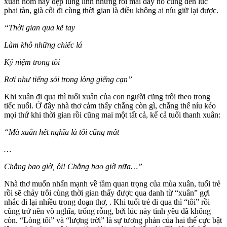
xuân hôm nay đẹp lung linh nhưng rồi mai đây nó cũng đến lúc
phai tàn, già cỗi đi cùng thời gian là điều không ai níu giữ lại được.
“Thời gian qua kẽ tay
Làm khô những chiếc lá
Kỷ niệm trong tôi
Rơi như tiếng sỏi trong lòng giếng cạn”
Khi xuân đi qua thì tuổi xuân của con người cũng trôi theo trong
tiếc nuối. Ở đây nhà thơ cảm thấy chẳng còn gì, chẳng thể níu kéo
mọi thứ khi thời gian rồi cũng mai một tất cả, kể cả tuổi thanh xuân:
“Mà xuân hết nghĩa là tôi cũng mất
…
Chẳng bao giờ, ôi! Chẳng bao giờ nữa…”
Nhà thơ muốn nhấn mạnh về tầm quan trọng của mùa xuân, tuổi trẻ
rồi sẽ chảy trôi cùng thời gian thấy được qua danh từ “xuân” gợi
nhắc đi lại nhiều trong đoạn thơ, . Khi tuổi trẻ đi qua thì “tôi” rồi
cũng trở nên vô nghĩa, trống rỗng, bởi lúc này tình yêu đã không
còn. “Lòng tôi” và “lượng trời” là sự tương phản của hai thế cực bật