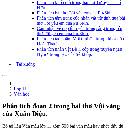
Phân tích khổ cuối trong bài thơ Từ ấy của Tố
Hữu.
Phân tích bài thơ Tôi yêu em của Pu-Skin.
Phân tích tâm trạng của nhân vật trữ tình qua bài
thơ Tôi yêu em của Pu-Skin.
Cảm nhận vẻ đẹp tình yêu trong sáng trong bài
thơ Tôi yêu em của Pu-Skin.
Phân tích tác phẩm Một thời đại trong thi ca của
Hoài Thanh.
Phân tích nhân vật Bê-li-cốp trong truyện ngắn
Người trong bao của Sê-khốp.
Tải xuống
Lớp 11
Văn học
Phân tích đoạn 2 trong bài thơ Vội vàng
của Xuân Diệu.
Bộ tài liệu Văn mẫu lớp 11 gồm 500 bài văn mẫu hay nhất, đầy đủ