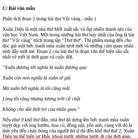
C/ Bài văn mẫu
Phân tích đoạn 2 trong bài thơ Vội vàng - mẫu 1
Xuân Diệu là một nhà thơ Mới xuất sắc và đạt nhiều thành tựu của
văn học Việt Nam. Một trong những bài thơ hay nhất của ông là bài
thơ "Vội vàng" trích trong tập "Thơ thơ". Thi phẩm mang đến cho
đọc giả một bức tranh mùa xuân tươi mới và những cảm quan nhân
sinh đầy mới mẻ. Đoạn 2 của bài thơ là đoạn văn thể hiện sâu sắc
nhất về triết lý thời gian và cuộc đời.
"Xuân đương tới nghĩa là xuân đương qua
Xuân còn non nghĩa là xuân sẽ già
Mà xuân hết nghĩa là tôi cũng mất
Lòng tôi rộng nhưng lượng trời cứ chật
Không cho dài thời trẻ của nhân gian."
Nếu như ở khổ thơ đầu, nhà thơ đã dựng lên bức tranh mùa xuân
tuyệt đẹp với ong bướm, hoa cỏ, đồng nội, yến anh, cùng với đó là
tình yêu đến cháy bỏng của người thi sĩ thì đến khổ thơ thứ 2, Xuân
Diệu lại thể hiện sự khắc khoải trước những bước đi của thời gian.