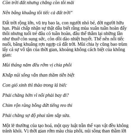
Còn trời đất nhưng chẳng còn tôi mãi
Nên bâng khuâng tôi tiếc cả đất trời"
Đất trời rộng lớn, vũ trụ bao la, con người nhỏ bé, đời người hữu
hạn. Phải chấp nhận sự thật dẫu biết rằng mùa xuân tuần hoàn đấy
thôi nhưng tuổi trẻ đâu có tuần hoàn, đâu thể thắm lại những lần
như thuở còn sung sức, còn dồi dào nhiệt huyết. Thế nên nỗi tiếc
nuối, bâng khuâng rợn ngợp cả đất trời. Mùi chia ly cũng bao trùm
lấy cả sự vô tận của thời gian, khoảng không cách biệt của không
gian:
Mùi tháng năm đều rớm vị chia phôi
Khắp núi sông vẫn than thầm tiễn biệt
Con gió xinh thì thào trong lá biếc
Phải chăng hờn vì nỗi phải bay đi?
Chim rộn ràng bỗng đứt tiếng reo thi
Phải chăng sợ độ phai tàm sắp sửa.
Một lẽ thường của tạo hoá, một quy luật trần thế vạn vật đều không
tránh khỏi. Vị thời gian rớm màu chia phôi, núi sông than thầm lời