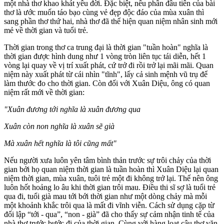
một nhà thơ khao khát yêu đời. Đặc biệt, nếu phần đầu tiên của bài
thơ là ước muốn táo bạo cùng vẻ đẹp độc đáo của mùa xuân thì
sang phần thơ thứ hai, nhà thơ đã thể hiện quan niệm nhân sinh mới
mẻ về thời gian và tuổi trẻ.
Thời gian trong thơ ca trung đại là thời gian "tuần hoàn" nghĩa là
thời gian được hình dung như 1 vòng tròn liên tục tái diễn, hết 1
vòng lại quay về vị trí xuất phát, cứ trở đi rồi trở lại mãi mãi. Quan
niệm này xuất phát từ cái nhìn "tĩnh", lấy cả sinh mệnh vũ trụ để
làm thước đo cho thời gian. Còn đối với Xuân Diệu, ông có quan
niệm rất mới về thời gian:
"Xuân đương tới nghĩa là xuân đương qua
Xuân còn non nghĩa là xuân sẽ già
Mà xuân hết nghĩa là tôi cũng mất"
Nếu người xưa luôn yên tâm bình thản trước sự trôi chảy của thời
gian bởi họ quan niệm thời gian là tuần hoàn thì Xuân Diệu lại quan
niệm thời gian, mùa xuân, tuôi trẻ một đi không trở lại. Thế nên ông
luôn hốt hoảng lo âu khi thời gian trôi mau. Điều thi sĩ sợ là tuổi trẻ
qua đi, tuổi già mau tới bới thời gian như một dòng chảy mà mỗi
một khoảnh khắc trôi qua là mất đi vĩnh viễn. Cách sử dụng cặp từ
đối lập “tới - qua”, “non - già” đã cho thấy sự cảm nhận tinh tế của
nhà thơ trước bước đi của thời gian. Cùng với hàng loạt câu thơ văn