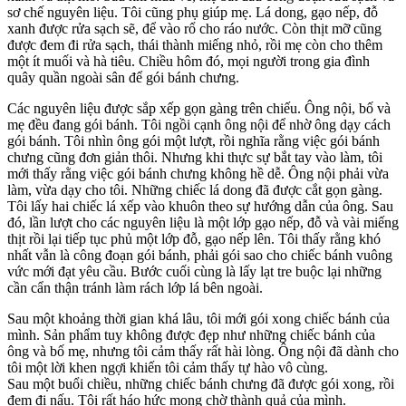
sơ chế nguyên liệu. Tôi cũng phụ giúp mẹ. Lá dong, gạo nếp, đỗ
xanh được rửa sạch sẽ, để vào rổ cho ráo nước. Còn thịt mỡ cũng
được đem đi rửa sạch, thái thành miếng nhỏ, rồi mẹ còn cho thêm
một ít muối và hà tiêu. Chiều hôm đó, mọi người trong gia đình
quây quần ngoài sân để gói bánh chưng.
Các nguyên liệu được sắp xếp gọn gàng trên chiếu. Ông nội, bố và
mẹ đều đang gói bánh. Tôi ngồi cạnh ông nội để nhờ ông dạy cách
gói bánh. Tôi nhìn ông gói một lượt, rồi nghĩa rằng việc gói bánh
chưng cũng đơn giản thôi. Nhưng khi thực sự bắt tay vào làm, tôi
mới thấy rằng việc gói bánh chưng không hề dễ. Ông nội phải vừa
làm, vừa dạy cho tôi. Những chiếc lá dong đã được cắt gọn gàng.
Tôi lấy hai chiếc lá xếp vào khuôn theo sự hướng dẫn của ông. Sau
đó, lần lượt cho các nguyên liệu là một lớp gạo nếp, đỗ và vài miếng
thịt rồi lại tiếp tục phủ một lớp đỗ, gạo nếp lên. Tôi thấy rằng khó
nhất vẫn là công đoạn gói bánh, phải gói sao cho chiếc bánh vuông
vức mới đạt yêu cầu. Bước cuối cùng là lấy lạt tre buộc lại những
cần cẩn thận tránh làm rách lớp lá bên ngoài.
Sau một khoảng thời gian khá lâu, tôi mới gói xong chiếc bánh của
mình. Sản phẩm tuy không được đẹp như những chiếc bánh của
ông và bố mẹ, nhưng tôi cảm thấy rất hài lòng. Ông nội đã dành cho
tôi một lời khen ngợi khiến tôi cảm thấy tự hào vô cùng.
Sau một buổi chiều, những chiếc bánh chưng đã được gói xong, rồi
đem đi nấu. Tôi rất háo hức mong chờ thành quả của mình.