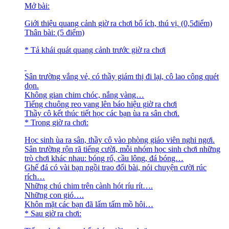
Mở bài:
Giới thiệu quang cảnh giờ ra chơi bổ ích, thú vị. (0,5điểm)
Thân bài: (5 điểm)
* Tả khái quát quang cảnh trước giờ ra chơi
Sân trường vắng vẻ, có thầy giám thị đi lại, cô lao công quét
dọn.
Không gian chim chóc, nắng vàng…
Tiếng chuông reo vang lên báo hiệu giờ ra chơi
Thầy cô kết thúc tiết học các bạn ùa ra sân chơi.
* Trong giờ ra chơi:
Học sinh ùa ra sân, thầy cô vào phòng giáo viên nghi ngơi.
Sân trường rộn rã tiếng cười, mỗi nhóm học sinh chơi những
trò chơi khác nhau: bóng rổ, cầu lông, đá bóng…
Ghế đá có vài bạn ngồi trao đổi bài, nói chuyện cười rúc
rích…
Những chú chim trên cành hót ríu rít….
Những con gió….
Khôn mặt các bạn đã lấm tấm mồ hôi…
* Sau giờ ra chơi: