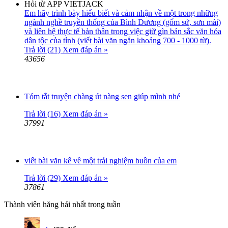
Hỏi từ APP VIETJACK
Em hãy trình bày hiểu biết và cảm nhận về một trong những
ngành nghề truyền thống của Bình Dương (gốm sứ, sơn mài)
và liên hệ thực tế bản thân trong việc giữ gìn bản sắc văn hóa
dân tộc của tỉnh (viết bài văn ngắn khoảng 700 - 1000 từ).
Trả lời (21)
Xem đáp án »
43656
Tóm tắt truyện chàng út nàng sen giúp mình nhé
Trả lời (16)
Xem đáp án »
37991
viết bài văn kể về một trải nghiệm buồn của em
Trả lời (29)
Xem đáp án »
37861
Thành viên hăng hái nhất trong tuần