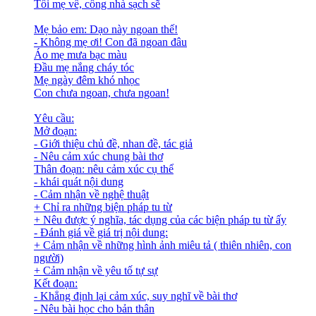
Tối mẹ về, cổng nhà sạch sẽ
Mẹ bảo em: Dạo này ngoan thế!
- Không mẹ ơi! Con đã ngoan đâu
Áo mẹ mưa bạc màu
Đầu mẹ nắng cháy tóc
Mẹ ngày đêm khó nhọc
Con chưa ngoan, chưa ngoan!
Yêu cầu:
Mở đoạn:
- Giới thiệu chủ đề, nhan đề, tác giả
- Nêu cảm xúc chung bài thơ
Thân đoạn: nêu cảm xúc cụ thể
- khái quát nội dung
- Cảm nhận về nghệ thuật
+ Chỉ ra những biện pháp tu từ
+ Nêu được ý nghĩa, tác dụng của các biện pháp tu từ ấy
- Đánh giá về giá trị nội dung:
+ Cảm nhận về những hình ảnh miêu tả ( thiên nhiên, con
người)
+ Cảm nhận về yêu tố tự sự
Kết đoạn:
- Khẳng định lại cảm xúc, suy nghĩ về bài thơ
- Nêu bài học cho bản thân