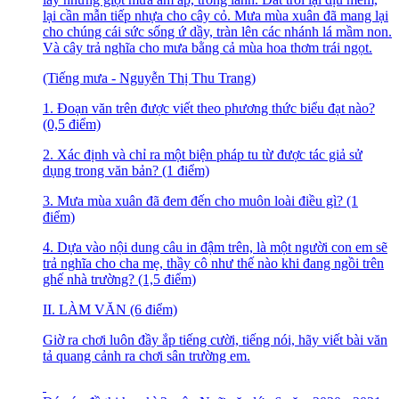
lại cần mẫn tiếp nhựa cho cây cỏ. Mưa mùa xuân đã mang lại
cho chúng cái sức sống ứ dầy, tràn lên các nhánh lá mầm non.
Và cây trả nghĩa cho mưa bằng cả mùa hoa thơm trái ngọt.
(Tiếng mưa - Nguyễn Thị Thu Trang)
1. Đoạn văn trên được viết theo phương thức biểu đạt nào?
(0,5 điểm)
2. Xác định và chỉ ra một biện pháp tu từ được tác giả sử
dụng trong văn bản? (1 điểm)
3. Mưa mùa xuân đã đem đến cho muôn loài điều gì? (1
điểm)
4. Dựa vào nội dung câu in đậm trên, là một người con em sẽ
trả nghĩa cho cha mẹ, thầy cô như thế nào khi đang ngồi trên
ghế nhà trường? (1,5 điểm)
II. LÀM VĂN (6 điểm)
Giờ ra chơi luôn đầy ắp tiếng cười, tiếng nói, hãy viết bài văn
tả quang cảnh ra chơi sân trường em.