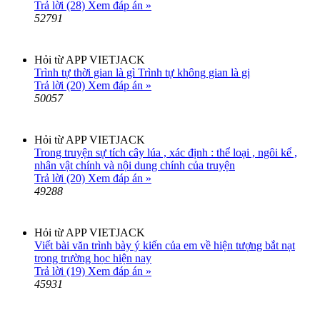
Trả lời (28)
Xem đáp án »
52791
Hỏi từ APP VIETJACK
Trình tự thời gian là gì Trình tự không gian là gị
Trả lời (20)
Xem đáp án »
50057
Hỏi từ APP VIETJACK
Trong truyện sự tích cây lúa , xác định : thể loại , ngôi kể ,
nhân vật chính và nội dung chính của truyện
Trả lời (20)
Xem đáp án »
49288
Hỏi từ APP VIETJACK
Viết bài văn trình bày ý kiến của em về hiện tượng bắt nạt
trong trường học hiện nay
Trả lời (19)
Xem đáp án »
45931