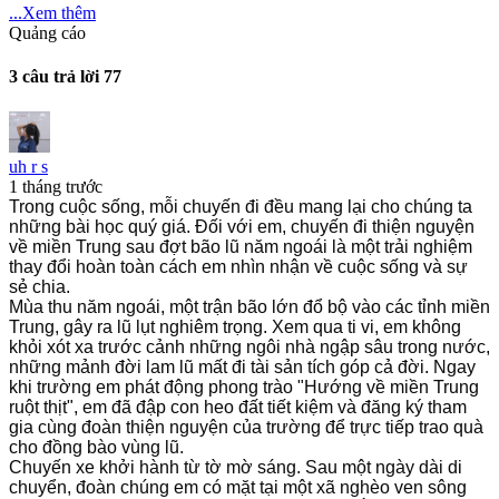
...Xem thêm
Quảng cáo
3 câu trả lời
77
uh r s
1 tháng trước
Trong cuộc sống, mỗi chuyến đi đều mang lại cho chúng ta
những bài học quý giá. Đối với em, chuyến đi thiện nguyện
về miền Trung sau đợt bão lũ năm ngoái là một trải nghiệm
thay đổi hoàn toàn cách em nhìn nhận về cuộc sống và sự
sẻ chia.
Mùa thu năm ngoái, một trận bão lớn đổ bộ vào các tỉnh miền
Trung, gây ra lũ lụt nghiêm trọng. Xem qua ti vi, em không
khỏi xót xa trước cảnh những ngôi nhà ngập sâu trong nước,
những mảnh đời lam lũ mất đi tài sản tích góp cả đời. Ngay
khi trường em phát động phong trào "Hướng về miền Trung
ruột thịt", em đã đập con heo đất tiết kiệm và đăng ký tham
gia cùng đoàn thiện nguyện của trường để trực tiếp trao quà
cho đồng bào vùng lũ.
Chuyến xe khởi hành từ tờ mờ sáng. Sau một ngày dài di
chuyển, đoàn chúng em có mặt tại một xã nghèo ven sông