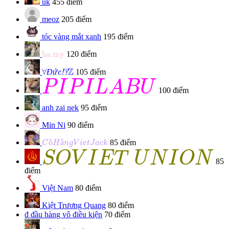
uk
455 điểm
meoz
205 điểm
tóc vàng mắt xanh
195 điểm
ha my
ha my
120 điểm
Đức!?
∀
Z
Z
∀
Đ
ứ
105 điểm
c!?
P
I
P
I
L
A
B
U
P
I
P
I
L
A
B
U
100 điểm
anh zai nek
95 điểm
Min Ni
90 điểm
C
ô
H
ằ
n
g
V
i
e
t
J
a
c
k
ô
ằ
85 điểm
C
H
n
g
V
i
e
t
J
a
c
k
S
O
V
I
E
T
U
N
I
O
N
S
O
V
I
E
T
U
N
I
O
N
85
điểm
Việt Nam
80 điểm
Kiệt Trương Quang
80 điểm
đ
đầu hàng vô điều kiện
70 điểm