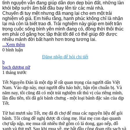
tình nguyện vẫn đang giúp dân dọn dẹp bùn đất, những làn
khói bếp sưởi ấm bắt đầu bay lên từ các mái nhà.
Chuyến đi tuy mệt nhưng đã mang lại cho em một trải
nghiệm vô giá. Em hiểu rằng, hạnh phúc không chỉ là nhận
lại mà còn là biết trao đi. Trải nghiệm này giúp em biết trân
trọng cuộc sống bình yên mình đang có, đồng thời thôi thúc
em phải cố gắng học tập thật tốt để có thể giúp đỡ được
nhiều mảnh đời bất hạnh hơn trong tương lai.
...Xem thêm
0
bình luận
Đăng nhập để hỏi chi tiết
b
bạch dương nữ
1 tháng trước
Tết Nguyên Đán là một dịp lễ rất quan trọng của người dân Việt
Nam. Vào dịp này, mọi người đều háo hức, bận rộn chuẩn bị. Và
năm nay, tôi cũng đã có một trải nghiệm rất thú vị của riêng mình,
lần đầu tiên, tôi đã gói bánh chưng - một loại bánh đặc sản của dịp
Tết.
Từ hai mươi sáu Tết, mẹ đã đi chợ để mua các nguyên liệu để gói
bánh. Tôi cũng đề nghị được đi cùng mẹ. Hai mẹ con dạo quanh
chợ tấp nập, mẹ mua rất nhiều thứ gồm có lá dong, gạo nếp, đỗ
xanh và thịt mỡ. Sau khi mua về, mẹ bắt đầu công đoạn rửa sạch và