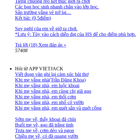
Tiếng chuông reo kết thúc giời ra chơi
Các bạn học sinh nhanh chân vào lớp học.
Sân trường vắng vẻ trở lại…
Kết bài: (0,5điểm)
Suy nghĩ của em về giờ ra chơi.
*Lưu ý: Tùy vào cách diễn đạt của HS để cho điểm phù hợp.
Trả lời (18)
Xem đáp án »
57408
Hỏi từ APP VIETJACK
Viết đoạn văn ghi lại cảm xúc bài thơ
Khi mẹ vắng nhà(Trần Đăng Khoa)
Khi mẹ vắng nhà, em luộc khoai
Khi mẹ vắng nhà, em cùng chị giã gạo
Khi mẹ vắng nhà, em thổi cơm
Khi mẹ vắng nhà, em nhổ cỏ vườn
Khi mẹ vắng nhà, em quét sân và quét cổng
Sớm mẹ về, thấy khoai đã chín
Buổi mẹ về, gạo đã trắng tinh
Trưa mẹ về, cơm dẻo và ngon
Chiều mẹ về, cỏ đã quang vườn