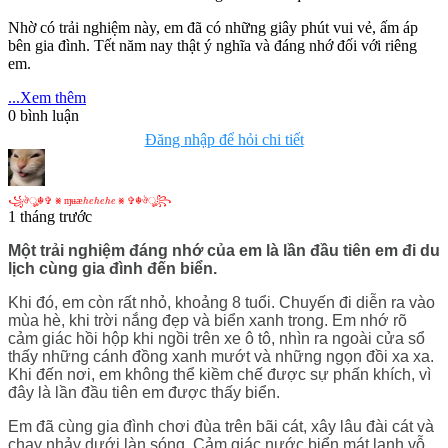
Nhờ có trải nghiệm này, em đã có những giây phút vui vẻ, ấm áp
bên gia đình. Tết năm nay thật ý nghĩa và đáng nhớ đối với riêng
em.
...Xem thêm
0
bình luận
Đăng nhập để hỏi chi tiết
꧁
ঔ
☬
✞
⨳
ɱ
ʉ
æ
h
e
h
e
h
e
⨳
✞
☬
ঔ
꧂
꧁
ঔ
ৣ
☬
✞
⨳
ɱ
ʉ
æ
⨳
✞
☬
ঔ
ৣ
꧂
h
e
h
e
h
e
1 tháng trước
Một trải nghiệm đáng nhớ của em là lần đầu tiên em đi du
lịch cùng gia đình đến biển.
Khi đó, em còn rất nhỏ, khoảng 8 tuổi. Chuyến đi diễn ra vào
mùa hè, khi trời nắng đẹp và biển xanh trong. Em nhớ rõ
cảm giác hồi hộp khi ngồi trên xe ô tô, nhìn ra ngoài cửa sổ
thấy những cánh đồng xanh mướt và những ngọn đồi xa xa.
Khi đến nơi, em không thể kiềm chế được sự phấn khích, vì
đây là lần đầu tiên em được thấy biển.
Em đã cùng gia đình chơi đùa trên bãi cát, xây lâu đài cát và
chạy nhảy dưới làn sóng. Cảm giác nước biển mát lạnh vỗ