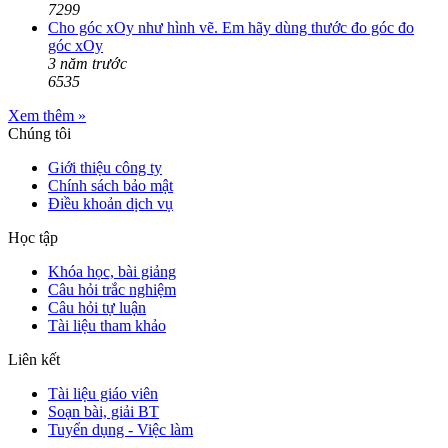
7299
Cho góc xOy như hình vẽ. Em hãy dùng thước đo góc đo
góc xOy
3 năm trước
6535
Xem thêm »
Chúng tôi
Giới thiệu công ty
Chính sách bảo mật
Điều khoản dịch vụ
Học tập
Khóa học, bài giảng
Câu hỏi trắc nghiệm
Câu hỏi tự luận
Tài liệu tham khảo
Liên kết
Tài liệu giáo viên
Soạn bài, giải BT
Tuyển dụng - Việc làm