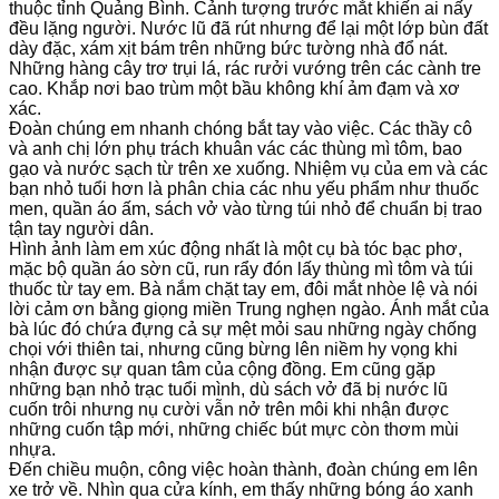
thuộc tỉnh Quảng Bình. Cảnh tượng trước mắt khiến ai nấy
đều lặng người. Nước lũ đã rút nhưng để lại một lớp bùn đất
dày đặc, xám xịt bám trên những bức tường nhà đổ nát.
Những hàng cây trơ trụi lá, rác rưởi vướng trên các cành tre
cao. Khắp nơi bao trùm một bầu không khí ảm đạm và xơ
xác.
Đoàn chúng em nhanh chóng bắt tay vào việc. Các thầy cô
và anh chị lớn phụ trách khuân vác các thùng mì tôm, bao
gạo và nước sạch từ trên xe xuống. Nhiệm vụ của em và các
bạn nhỏ tuổi hơn là phân chia các nhu yếu phẩm như thuốc
men, quần áo ấm, sách vở vào từng túi nhỏ để chuẩn bị trao
tận tay người dân.
Hình ảnh làm em xúc động nhất là một cụ bà tóc bạc phơ,
mặc bộ quần áo sờn cũ, run rẩy đón lấy thùng mì tôm và túi
thuốc từ tay em. Bà nắm chặt tay em, đôi mắt nhòe lệ và nói
lời cảm ơn bằng giọng miền Trung nghẹn ngào. Ánh mắt của
bà lúc đó chứa đựng cả sự mệt mỏi sau những ngày chống
chọi với thiên tai, nhưng cũng bừng lên niềm hy vọng khi
nhận được sự quan tâm của cộng đồng. Em cũng gặp
những bạn nhỏ trạc tuổi mình, dù sách vở đã bị nước lũ
cuốn trôi nhưng nụ cười vẫn nở trên môi khi nhận được
những cuốn tập mới, những chiếc bút mực còn thơm mùi
nhựa.
Đến chiều muộn, công việc hoàn thành, đoàn chúng em lên
xe trở về. Nhìn qua cửa kính, em thấy những bóng áo xanh