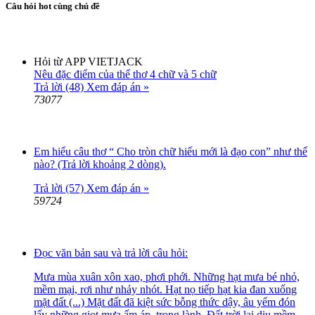
Câu hỏi hot cùng chủ đề
Hỏi từ APP VIETJACK
Nêu đặc điểm của thể thơ 4 chữ và 5 chữ
Trả lời (48)
Xem đáp án »
73077
Em hiểu câu thơ “ Cho tròn chữ hiếu mới là đạo con” như thế
nào? (Trả lời khoảng 2 dòng).
Trả lời (57)
Xem đáp án »
59724
Đọc văn bản sau và trả lời câu hỏi:
Mưa mùa xuân xôn xao, phơi phới. Những hạt mưa bé nhỏ,
mềm mại, rơi như nhảy nhót. Hạt nọ tiếp hạt kia đan xuống
mặt đất (...) Mặt đất đã kiệt sức bỗng thức dậy, âu yếm đón
lấy những giọt mưa ấm áp, trong lành. Đất trời lại dịu mềm,