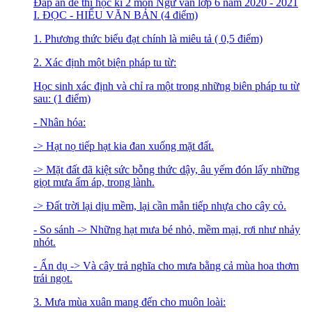
Đáp án đề thi học kì 2 môn Ngữ văn lớp 6 năm 2020 - 2021
I. ĐỌC - HIỂU VĂN BẢN (4 điểm)
1. Phương thức biểu đạt chính là miêu tả ( 0,5 điểm)
2. Xác định một biện pháp tu từ:
Học sinh xác định và chỉ ra một trong những biên pháp tu từ
sau: (1 điểm)
- Nhân hóa:
-> Hạt nọ tiếp hạt kia đan xuống mặt đất.
-> Mặt đất đã kiệt sức bỗng thức dậy, âu yếm đón lấy những
giọt mưa ấm áp, trong lành.
-> Đất trời lại dịu mềm, lại cần mẫn tiếp nhựa cho cây cỏ.
- So sánh -> Những hạt mưa bé nhỏ, mềm mại, rơi như nhảy
nhót.
- Ẩn dụ -> Và cây trả nghĩa cho mưa bằng cả mùa hoa thơm
trái ngọt.
3. Mưa mùa xuân mang đến cho muôn loài: