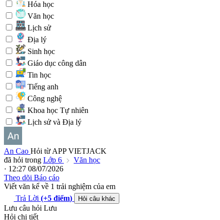
Hóa học
Văn học
Lịch sử
Địa lý
Sinh học
Giáo dục công dân
Tin học
Tiếng anh
Công nghệ
Khoa học Tự nhiên
Lịch sử và Địa lý
An Cao
Hỏi từ APP VIETJACK
đã hỏi trong
Lớp 6
Văn học
· 12:27 08/07/2026
Theo dõi
Báo cáo
Viết văn kể về 1 trải nghiệm của em
Trả Lời
(+5
điểm
)
Hỏi câu khác
Lưu câu hỏi
Lưu
Hỏi chi tiết