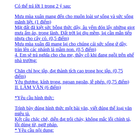
Có thể trả lời 1 trong 2 ý sau:
Mưa mùa xuân mang đến cho muôn loài sự sống và sức sống
mãnh liệt. (1 điểm)
Mặt đất đã kiệt sức bỗng thức dậy, âu yếm đón lấy những giọt
mưa ấm áp, trong lành. Đất trời lại dịu mềm, lại cần mẫn tiếp
nhựa cho cây cỏ. (0,5 điểm)
Mưa mùa xuân đã mang lại cho chúng cái sức sống ứ dầy,
tràn lên các nhánh lá mầm non. (0,5 điểm)
4. Em sẽ trả nghĩa cho cha mẹ, thầy cô khi đang ngồi trên ghế
nhà trường:
Chăn chỉ học tập, đạt thành tích cao trong học tập. (0,75
điểm)
Yêu thương, kính trọng, ngoan ngoãn, lễ phép. (0,75 điểm)
II. LÀM VĂN (6 điểm)
*Yêu cầu hình thức:
Trình bày đúng hình thức một bài văn, viết đúng thể loại văn
miêu tả.
Kết cấu chặc chẽ, diễn đạt trôi chảy, không mắc lỗi chính tả,
lỗi dùng từ, ngữ pháp.
* Yêu cầu nội dung: