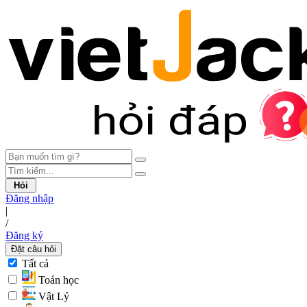
Hỏi
Đăng nhập
|
/
Đăng ký
Đặt câu hỏi
Tất cả
Toán học
Vật Lý