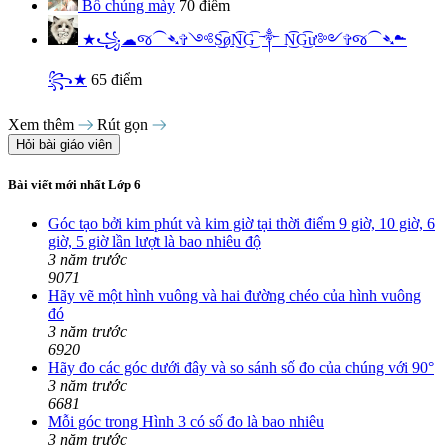
Bố chúng mày
70 điểm
★꧁☁︎જ⁀➴✞༺S͜͡øN͜͡G͜͡ ༒︎ N͜͡G͜͡ư༻✞જ⁀➴☁︎
꧂★
65 điểm
Xem thêm
Rút gọn
Hỏi bài giáo viên
Bài viết mới nhất Lớp 6
Góc tạo bởi kim phút và kim giờ tại thời điểm 9 giờ, 10 giờ, 6
giờ, 5 giờ lần lượt là bao nhiêu độ
3 năm trước
9071
Hãy vẽ một hình vuông và hai đường chéo của hình vuông
đó
3 năm trước
6920
Hãy đo các góc dưới đây và so sánh số đo của chúng với 90°
3 năm trước
6681
Mỗi góc trong Hình 3 có số đo là bao nhiêu
3 năm trước