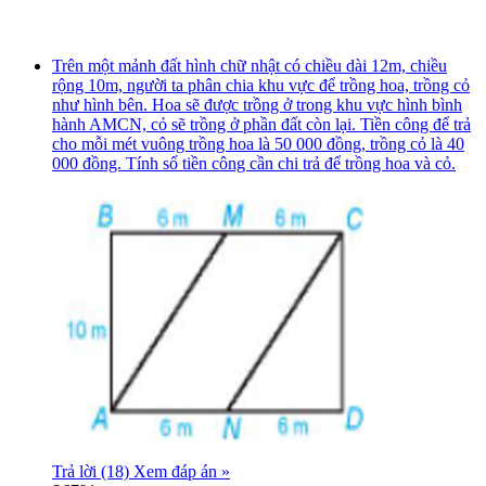
Trên một mảnh đất hình chữ nhật có chiều dài 12m, chiều
rộng 10m, người ta phân chia khu vực để trồng hoa, trồng cỏ
như hình bên. Hoa sẽ được trồng ở trong khu vực hình bình
hành AMCN, cỏ sẽ trồng ở phần đất còn lại. Tiền công để trả
cho mỗi mét vuông trồng hoa là 50 000 đồng, trồng cỏ là 40
000 đồng. Tính số tiền công cần chi trả để trồng hoa và cỏ.
Trả lời (18)
Xem đáp án »