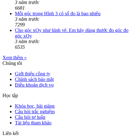
3 năm trước
6681
Mỗi góc trong Hình 3 có số đo là bao nhiêu
3 năm trước
7299
Cho góc xOy như hình vẽ. Em hãy dùng thước đo góc đo
góc xOy
3 năm trước
6535
Xem thêm »
Chúng tôi
Giới thiệu công ty
Chính sách bảo mật
Điều khoản dịch vụ
Học tập
Khóa học, bài giảng
Câu hỏi trắc nghiệm
Câu hỏi tự luận
Tài liệu tham khảo
Liên kết