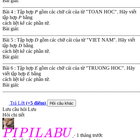
Bài giải:
..............................................................................................................
Bài 4 : Tập hợp 𝑃 gồm các chữ cái của từ "TOAN HOC". Hãy viết
tập hợp 𝑃 bằng
cách liệt kê các phần tử.
Bài giải:
..............................................................................................................
Bài 5 : Tập hợp 𝐷 gồm các chữ cái của từ "VIET NAM". Hãy viết
tập hợp 𝐷 bằng
cách liệt kê các phần tử.
Bài giải:
..............................................................................................................
Bài 6 : Tập hợp 𝐸 gồm các chữ cái của từ "TRUONG HOC". Hãy
viết tập hợp 𝐸 bằng
cách liệt kê các phần tử.
Bài giải:
..............................................................................................................
Trả Lời
(+5
điểm
)
Hỏi câu khác
Lưu câu hỏi
Lưu
Hỏi chi tiết
P
I
P
I
L
A
B
U
P
I
P
I
L
A
B
U
· 1 tháng trước