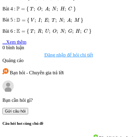
ℙ
=
{
T
;
O
;
A
;
N
;
H
;
C
}
P
=
{
;
;
;
;
;
}
Bài 4 :
T
O
A
N
H
C
D
=
{
V
;
I
;
E
;
T
;
N
;
A
;
M
}
D
=
{
;
;
;
;
;
;
}
Bài 5 :
V
I
E
T
N
A
M
E
=
{
T
;
R
;
U
;
O
;
N
;
G
;
H
;
C
}
E
=
{
;
;
;
;
;
;
;
}
Bài 6 :
T
R
U
O
N
G
H
C
...Xem thêm
0
bình luận
Đăng nhập để hỏi chi tiết
Quảng cáo
Bạn hỏi - Chuyên gia trả lời
Bạn cần hỏi gì?
Gửi câu hỏi
Câu hỏi hot cùng chủ đề