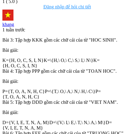
1
(
5.0
)
Đăng nhập để hỏi chi tiết
khang
1 tuần trước
Bài 3: Tập hợp KKK gồm các chữ cái của từ "HOC SINH".
Bài giải:
K={H, O, C, S, I, N}K=\{H,\ O,\ C,\ S,\ I,\ N\}K=
{H, O, C, S, I, N}
Bài 4: Tập hợp PPP gồm các chữ cái của từ "TOAN HOC".
Bài giải:
P={T, O, A, N, H, C}P=\{T,\ O,\ A,\ N,\ H,\ C\}P=
{T, O, A, N, H, C}
Bài 5: Tập hợp DDD gồm các chữ cái của từ "VIET NAM".
Bài giải:
D={V, I, E, T, N, A, M}D=\{V,\ I,\ E,\ T,\ N,\ A,\ M\}D=
{V, I, E, T, N, A, M}
Bài 6: Tập hợp EEE gồm các chữ cái của từ "TRUONG HOC".