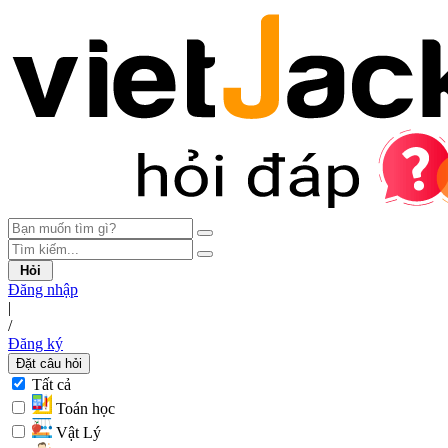
Hỏi
Đăng nhập
|
/
Đăng ký
Đặt câu hỏi
Tất cả
Toán học
Vật Lý