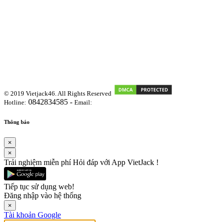
© 2019 Vietjack46. All Rights Reserved
0842834585 -
Hotline:
Email:
vietjackteam@gmail.com
Thông báo
×
×
Trải nghiệm miễn phí Hỏi đáp với App VietJack !
Tiếp tục sử dụng web!
Đăng nhập vào hệ thống
×
Tài khoản Google