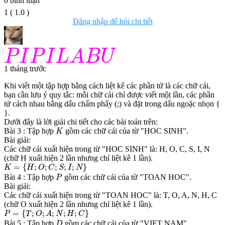
0
bình luận
1
(
1.0
)
Đăng nhập để hỏi chi tiết
P
I
P
I
L
A
B
U
P
I
P
I
L
A
B
U
1 tháng trước
Khi viết một tập hợp bằng cách liệt kê các phần tử là các chữ cái,
bạn cần lưu ý quy tắc: mỗi chữ cái chỉ được viết một lần, các phần
tử cách nhau bằng dấu chấm phẩy (;) và đặt trong dấu ngoặc nhọn {
}.
Dưới đây là lời giải chi tiết cho các bài toán trên:
K
Bài 3 : Tập hợp
gồm các chữ cái của từ "HOC SINH".
K
Bài giải:
Các chữ cái xuất hiện trong từ "HOC SINH" là: H, O, C, S, I, N
(chữ H xuất hiện 2 lần nhưng chỉ liệt kê 1 lần).
K
=
{
H
;
O
;
C
;
S
;
I
;
N
}
=
{
;
;
;
;
;
}
K
H
O
C
S
I
N
P
Bài 4 : Tập hợp
gồm các chữ cái của từ "TOAN HOC".
P
Bài giải:
Các chữ cái xuất hiện trong từ "TOAN HOC" là: T, O, A, N, H, C
(chữ O xuất hiện 2 lần nhưng chỉ liệt kê 1 lần).
P
=
{
T
;
O
;
A
;
N
;
H
;
C
}
=
{
;
;
;
;
;
}
P
T
O
A
N
H
C
D
Bài 5 : Tập hợp
gồm các chữ cái của từ "VIET NAM".
D