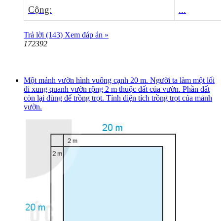
Cộng:
...
Trả lời (143)
Xem đáp án »
172392
Một mảnh vườn hình vuông cạnh 20 m. Người ta làm một lối
đi xung quanh vườn rộng 2 m thuộc đất của vườn. Phần đất
còn lại dùng để trồng trọt. Tính diện tích trồng trọt của mảnh
vườn.