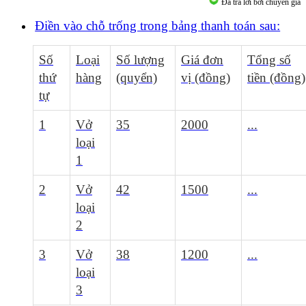
Đã trả lời bởi chuyên gia
Điền vào chỗ trống trong bảng thanh toán sau:
Số
Loại
Số lượng
Giá đơn
Tổng số
thứ
hàng
(quyển)
vị (đồng)
tiền (đồng)
tự
1
Vở
35
2000
...
loại
1
2
Vở
42
1500
...
loại
2
3
Vở
38
1200
...
loại
3