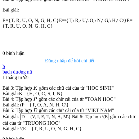
Bài giải:
E={T, R, U, O, N, G, H, C}E=\{T,\ R,\ U,\ O,\ N,\ G,\ H,\ C\}E=
{T, R, U, O, N, G, H, C}
0
bình luận
Đăng nhập để hỏi chi tiết
b
bạch dương nữ
1 tháng trước
K
Bài 3: Tập hợp
gồm các chữ cái của từ "HOC SINH"
K
Bài giải:K= {H, O, C, S, I, N}
P
Bài 4: Tập hợp
gồm các chữ cái của từ "TOAN HOC"
P
Bài giải: (P = {T, O, A, N, H, C\}
D
Bài 5: Tập hợp
gồm các chữ cái của từ "VIET NAM"
D
D = {V, I, E, T, N, A, M\} Bài 6: Tập hợp \(E
Bài giải:
gồm các chữ
D = {V, I, E, T, N, A, M\} Bài 6: Tập hợp \(E
cái của từ "TRUONG HOC"
Bài giải: \(E = {T, R, U, O, N, G, H, C}