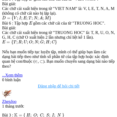
Bài giải:
Các chữ cái xuất hiện trong từ "VIET NAM" là: V, I, E, T, N, A, M
(không có chữ cái nào bị lặp lại).
D
=
{
V
;
I
;
E
;
T
;
N
;
A
;
M
}
=
{
;
;
;
;
;
;
}
D
V
I
E
T
N
A
M
E
Bài 6 : Tập hợp
gồm các chữ cái của từ "TRUONG HOC".
E
Bài giải:
Các chữ cái xuất hiện trong từ "TRUONG HOC" là: T, R, U, O, N,
G, H, C (chữ O xuất hiện 2 lần nhưng chỉ liệt kê 1 lần).
E
=
{
T
;
R
;
U
;
O
;
N
;
G
;
H
;
C
}
=
{
;
;
;
;
;
;
;
}
E
T
R
U
O
N
G
H
C
Nếu bạn muốn tiếp tục luyện tập, mình có thể giúp bạn làm các
dạng bài tiếp theo như tính số phần tử của tập hợp hoặc xác định
∈
,
⊂
∈
,
⊂
quan hệ con/thuộc (
). Bạn muốn chuyển sang dạng bài nào tiếp
theo?
...Xem thêm
0
bình luận
Đăng nhập để hỏi chi tiết
ZhenJoo
1 tháng trước
K
=
{
H
;
O
;
C
;
S
;
I
;
N
}
K
=
{
;
;
;
;
;
}
Bài 3 :
H
O
C
S
I
N