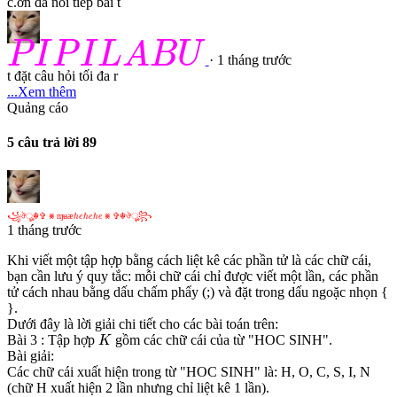
c.ơn đã nối tiếp bài t
P
I
P
I
L
A
B
U
P
I
P
I
L
A
B
U
· 1 tháng trước
t đặt câu hỏi tối đa r
...Xem thêm
Quảng cáo
5 câu trả lời
89
꧁
ঔ
☬
✞
⨳
ɱ
ʉ
æ
h
e
h
e
h
e
⨳
✞
☬
ঔ
꧂
꧁
ঔ
ৣ
☬
✞
⨳
ɱ
ʉ
æ
⨳
✞
☬
ঔ
ৣ
꧂
h
e
h
e
h
e
1 tháng trước
Khi viết một tập hợp bằng cách liệt kê các phần tử là các chữ cái,
bạn cần lưu ý quy tắc: mỗi chữ cái chỉ được viết một lần, các phần
tử cách nhau bằng dấu chấm phẩy (;) và đặt trong dấu ngoặc nhọn {
}.
Dưới đây là lời giải chi tiết cho các bài toán trên:
K
Bài 3 : Tập hợp
gồm các chữ cái của từ "HOC SINH".
K
Bài giải:
Các chữ cái xuất hiện trong từ "HOC SINH" là: H, O, C, S, I, N
(chữ H xuất hiện 2 lần nhưng chỉ liệt kê 1 lần).
K
=
{
H
;
O
;
C
;
S
;
I
;
N
}