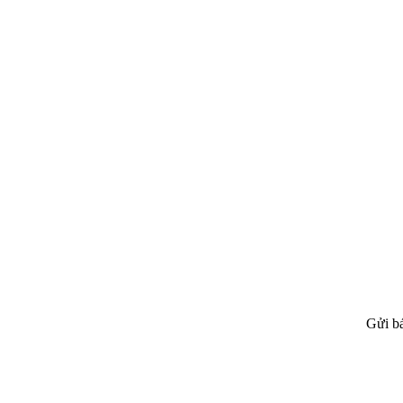
Gửi bá