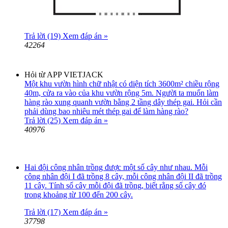
Trả lời (19)
Xem đáp án »
42264
Hỏi từ APP VIETJACK
Một khu vườn hình chữ nhật có diện tích 3600m² chiều rộng
40m, cửa ra vào của khu vườn rộng 5m. Người ta muốn làm
hàng rào xung quanh vườn bằng 2 tầng dây thép gai. Hỏi cần
phải dùng bao nhiêu mét thép gai để làm hàng rào?
Trả lời (25)
Xem đáp án »
40976
Hai đội công nhân trồng được một số cây như nhau. Mỗi
công nhân đội I đã trồng 8 cây, mỗi công nhân đội II đã trồng
11 cây. Tính số cây mỗi đội đã trồng, biết rằng số cây đó
trong khoảng từ 100 đến 200 cây.
Trả lời (17)
Xem đáp án »
37798