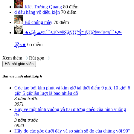
Kiệt Trương Quang
80 điểm
đ
đầu hàng vô điều kiện
70 điểm
Bố chúng mày
70 điểm
★꧁☁︎જ⁀➴✞༺S͜͡øN͜͡G͜͡ ༒︎ N͜͡G͜͡ư༻✞જ⁀➴☁︎
꧂★
65 điểm
Xem thêm
Rút gọn
Hỏi bài giáo viên
Bài viết mới nhất Lớp 6
Góc tạo bởi kim phút và kim giờ tại thời điểm 9 giờ, 10 giờ, 6
giờ, 5 giờ lần lượt là bao nhiêu độ
3 năm trước
9071
Hãy vẽ một hình vuông và hai đường chéo của hình vuông
đó
3 năm trước
6920
Hãy đo các góc dưới đây và so sánh số đo của chúng với 90°