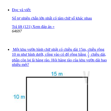
Đọc và viết:
Số tự nhiên chẵn lớn nhất có tám chữ số khác nhau
Trả lời (121)
Xem đáp án »
64697
Một khu vườn hình chữ nhật có chiều dài 15m, chiều rộng
1
3
1
10 m như hình dưới, cổng vào có độ rộng bằng
chiều dài,
3
phần còn lại là hàng rào. Hỏi hàng rào của khu vườn dài bao
nhiêu mét?