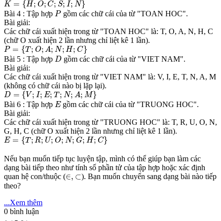
=
{
;
;
;
;
;
}
K
H
O
C
S
I
N
P
Bài 4 : Tập hợp
gồm các chữ cái của từ "TOAN HOC".
P
Bài giải:
Các chữ cái xuất hiện trong từ "TOAN HOC" là: T, O, A, N, H, C
(chữ O xuất hiện 2 lần nhưng chỉ liệt kê 1 lần).
P
=
{
T
;
O
;
A
;
N
;
H
;
C
}
=
{
;
;
;
;
;
}
P
T
O
A
N
H
C
D
Bài 5 : Tập hợp
gồm các chữ cái của từ "VIET NAM".
D
Bài giải:
Các chữ cái xuất hiện trong từ "VIET NAM" là: V, I, E, T, N, A, M
(không có chữ cái nào bị lặp lại).
D
=
{
V
;
I
;
E
;
T
;
N
;
A
;
M
}
=
{
;
;
;
;
;
;
}
D
V
I
E
T
N
A
M
E
Bài 6 : Tập hợp
gồm các chữ cái của từ "TRUONG HOC".
E
Bài giải:
Các chữ cái xuất hiện trong từ "TRUONG HOC" là: T, R, U, O, N,
G, H, C (chữ O xuất hiện 2 lần nhưng chỉ liệt kê 1 lần).
E
=
{
T
;
R
;
U
;
O
;
N
;
G
;
H
;
C
}
=
{
;
;
;
;
;
;
;
}
E
T
R
U
O
N
G
H
C
Nếu bạn muốn tiếp tục luyện tập, mình có thể giúp bạn làm các
dạng bài tiếp theo như tính số phần tử của tập hợp hoặc xác định
∈
,
⊂
∈
,
⊂
quan hệ con/thuộc (
). Bạn muốn chuyển sang dạng bài nào tiếp
theo?
...Xem thêm
0
bình luận