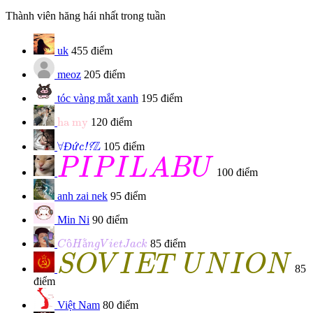
Thành viên hăng hái nhất trong tuần
uk
455 điểm
meoz
205 điểm
tóc vàng mắt xanh
195 điểm
ha my
ha my
120 điểm
Đức!?
∀
Z
Z
∀
Đ
ứ
105 điểm
c!?
P
I
P
I
L
A
B
U
P
I
P
I
L
A
B
U
100 điểm
anh zai nek
95 điểm
Min Ni
90 điểm
C
ô
H
ằ
n
g
V
i
e
t
J
a
c
k
ô
ằ
85 điểm
C
H
n
g
V
i
e
t
J
a
c
k
S
O
V
I
E
T
U
N
I
O
N
S
O
V
I
E
T
U
N
I
O
N
85
điểm
Việt Nam
80 điểm