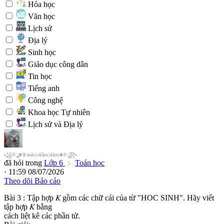
Hóa học
Văn học
Lịch sử
Địa lý
Sinh học
Giáo dục công dân
Tin học
Tiếng anh
Công nghệ
Khoa học Tự nhiên
Lịch sử và Địa lý
꧁
ঔ
☬
✞
m
è
o
|
c
h
ầ
m
|
k
ả
m
☬
ঔ
꧂
꧁
ঔ
ৣ
☬
✞
è
|
ầ
|
ả
☬
ঔ
ৣ
꧂
m
o
c
h
m
k
m
đã hỏi trong
Lớp 6
Toán học
· 11:59 08/07/2026
Theo dõi
Báo cáo
Bài 3 : Tập hợp 𝐾 gồm các chữ cái của từ "HOC SINH". Hãy viết
tập hợp 𝐾 bằng
cách liệt kê các phần tử.