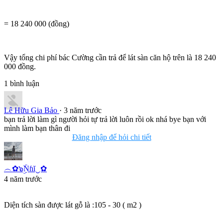
= 18 240 000 (đồng)
Vậy tổng chi phí bác Cường cần trả để lát sàn căn hộ trên là 18 240
000 đồng.
1
bình luận
Lê Hữu Gia Bảo
· 3 năm trước
bạn trả lời làm gì người hỏi tự trả lời luôn rồi ok nhá bye bạn với
mình làm bạn thân đi
Đăng nhập để hỏi chi tiết
︵✿๖ۣۜNɦĭ‿✿
4 năm trước
Diện tích sàn được lát gỗ là :105 - 30 ( m2 )