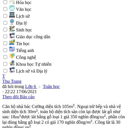
Hóa học
Văn học
Lịch sử
Địa lý
Sinh học
Giáo dục công dân
Tin học
Tiếng anh
Công nghệ
Khoa học Tự nhiên
Lịch sử và Địa lý
T
Thu Trang
đã hỏi trong
Lớp 6
Toán học
· 22:22 17/06/2021
Theo dõi
Báo cáo
m
2
2
Căn hộ nhà bác Cường diện tích 105
. Ngoại trừ bếp và nhà vệ
m
m
2
2
sinh diện tích 30
, toàn bộ diện tích sàn còn lại được lát gỗ như
m
m
2
m
2
2
2
sau: 18
được lát bằng gỗ loại 1 giá 350 nghìn đồng/
, phần còn
m
m
m
2
2
lại dùng bằng gỗ loại 2 có giá 170 nghìn đồng/
. Công lát là 30
m
m
2
2
nghìn đồng/
m