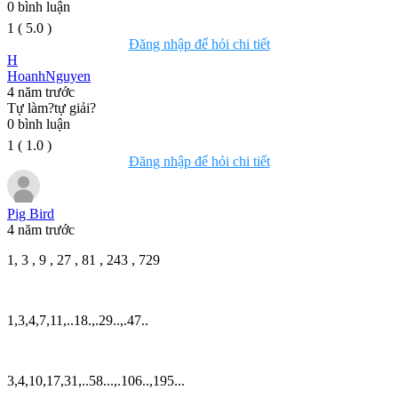
0
bình luận
1
(
5.0
)
Đăng nhập để hỏi chi tiết
H
HoanhNguyen
4 năm trước
Tự làm?tự giải?
0
bình luận
1
(
1.0
)
Đăng nhập để hỏi chi tiết
Pig Bird
4 năm trước
1, 3 , 9 , 27 , 81 , 243 , 729
1,3,4,7,11,..18.,.29..,.47..
3,4,10,17,31,..58...,.106..,195...