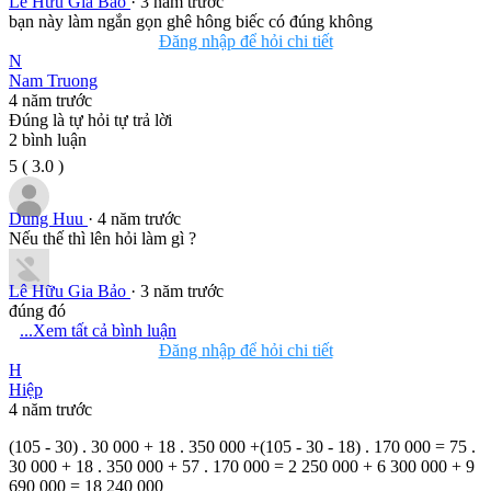
Lê Hữu Gia Bảo
· 3 năm trước
bạn này làm ngắn gọn ghê hông biếc có đúng không
Đăng nhập để hỏi chi tiết
N
Nam Truong
4 năm trước
Đúng là tự hỏi tự trả lời
2
bình luận
5
(
3.0
)
Dung Huu
· 4 năm trước
Nếu thế thì lên hỏi làm gì ?
Lê Hữu Gia Bảo
· 3 năm trước
đúng đó
...Xem tất cả bình luận
Đăng nhập để hỏi chi tiết
H
Hiệp
4 năm trước
(105 - 30) . 30 000 + 18 . 350 000 +(105 - 30 - 18) . 170 000 = 75 .
30 000 + 18 . 350 000 + 57 . 170 000 = 2 250 000 + 6 300 000 + 9
690 000 = 18 240 000