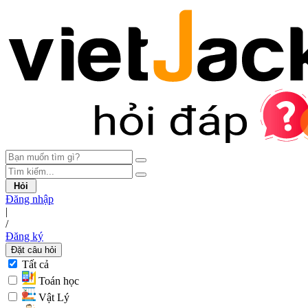
Hỏi
Đăng nhập
|
/
Đăng ký
Đặt câu hỏi
Tất cả
Toán học
Vật Lý