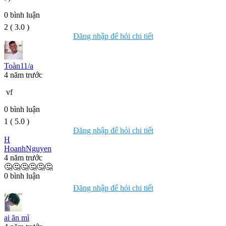
0
bình luận
2
(
3.0
)
Đăng nhập để hỏi chi tiết
Toàn11/a
4 năm trước
vf
0
bình luận
1
(
5.0
)
Đăng nhập để hỏi chi tiết
H
HoanhNguyen
4 năm trước
🤔🤔🤔🤔🤔🤔
0
bình luận
Đăng nhập để hỏi chi tiết
ai ăn mì