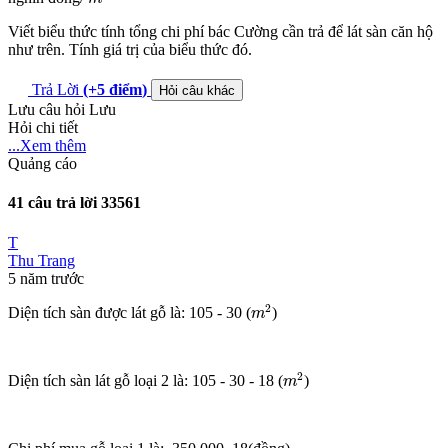
Viết biểu thức tính tổng chi phí bác Cường cần trả để lát sàn căn hộ
như trên. Tính giá trị của biểu thức đó.
Trả Lời
(+5
điểm
)
Hỏi câu khác
Lưu câu hỏi
Lưu
Hỏi chi tiết
...Xem thêm
Quảng cáo
41 câu trả lời
33561
T
Thu Trang
5 năm trước
m
2
2
Diện tích sàn được lát gỗ là: 105 - 30 (
)
m
m
2
2
Diện tích sàn lát gỗ loại 2 là: 105 - 30 - 18 (
)
m