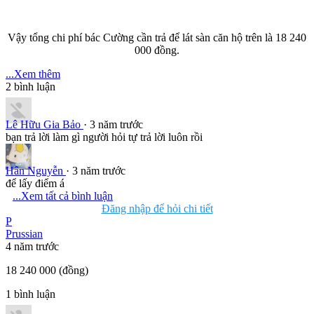
Vậy tổng chi phí bác Cường cần trả để lát sàn căn hộ trên là 18 240
000 đồng.
...Xem thêm
2
bình luận
Lê Hữu Gia Bảo
· 3 năm trước
bạn trả lời làm gì người hỏi tự trả lời luôn rồi
Hân Nguyễn
· 3 năm trước
để lấy điểm á
...Xem tất cả bình luận
Đăng nhập để hỏi chi tiết
P
Prussian
4 năm trước
18 240 000 (đồng)
1
bình luận