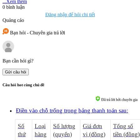
...Xem thêm
0
bình luận
Đăng nhập để hỏi chi tiết
Quảng cáo
Bạn hỏi - Chuyên gia trả lời
Bạn cần hỏi gì?
Gửi câu hỏi
Câu hỏi hot cùng chủ đề
Đã trả lời bởi chuyên gia
Điền vào chỗ trống trong bảng thanh toán sau:
Số
Loại
Số lượng
Giá đơn
Tổng số
thứ
hàng
(quyển)
vị (đồng)
tiền (đồng)