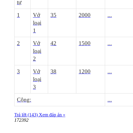
tự
1
Vở
35
2000
...
loại
1
2
Vở
42
1500
...
loại
2
3
Vở
38
1200
...
loại
3
Cộng:
...
Trả lời (143)
Xem đáp án »
172392