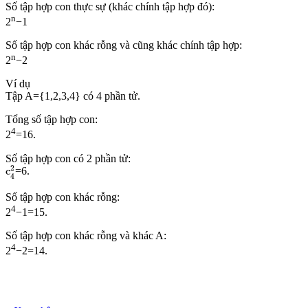
​Số tập hợp con thực sự (khác chính tập hợp đó):
n
2
−1
Số tập hợp con khác rỗng và cũng khác chính tập hợp:
n
2
−2
​Ví dụ
Tập A={1,2,3,4} có 4 phần tử.
Tổng số tập hợp con:
4
2
=16.
Số tập hợp con có 2 phần tử:
c
4
2
2
c
=6.
4
Số tập hợp con khác rỗng:
4
2
−1=15.
Số tập hợp con khác rỗng và khác A:
4
2
−2=14.