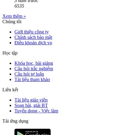
3 năm trước
6535
Xem thêm »
Chúng tôi
Giới thiệu công ty
Chính sách bảo mật
Điều khoản dịch vụ
Học tập
Khóa học, bài giảng
Câu hỏi trắc nghiệm
Câu hỏi tự luận
Tài liệu tham khảo
Liên kết
Tài liệu giáo viên
Soạn bài, giải BT
Tuyển dụng - Việc làm
Tải ứng dụng