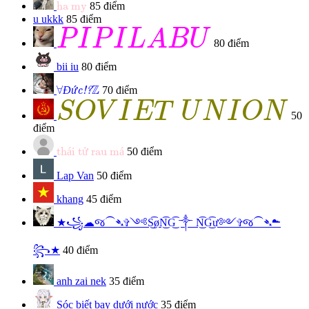
ha my
ha my
85 điểm
u
ukkk
85 điểm
P
I
P
I
L
A
B
U
P
I
P
I
L
A
B
U
80 điểm
bii iu
80 điểm
Đức!?
∀
Z
Z
∀
Đ
ứ
70 điểm
c!?
S
O
V
I
E
T
U
N
I
O
N
S
O
V
I
E
T
U
N
I
O
N
50
điểm
thái tử rau má
th
á
i t
ử
 rau m
á
50 điểm
Lap Van
50 điểm
khang
45 điểm
★꧁☁︎જ⁀➴✞༺S͜͡øN͜͡G͜͡ ༒︎ N͜͡G͜͡ư༻✞જ⁀➴☁︎
꧂★
40 điểm
anh zai nek
35 điểm
Sóc biết bay dưới nước
35 điểm