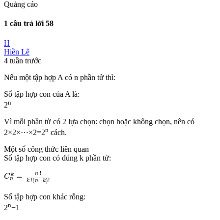
Quảng cáo
1 câu trả lời
58
H
Hiền Lê
4 tuần trước
Nếu một tập hợp A có n phần tử thì:
Số tập hợp con của A là:
n
2
Vì mỗi phần tử có 2 lựa chọn: chọn hoặc không chọn, nên có
n
2×2×⋯×2=2
cách.
Một số công thức liên quan
Số tập hợp con có đúng k phần tử:
C
n
k
=
n
!
k
!
n
-
k
!
!
n
=
k
C
n
!
(
−
)
!
k
n
k
Số tập hợp con khác rỗng:
n
2
−1