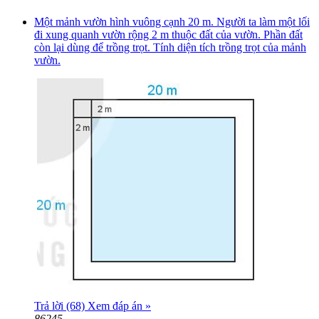
Một mảnh vườn hình vuông cạnh 20 m. Người ta làm một lối
đi xung quanh vườn rộng 2 m thuộc đất của vườn. Phần đất
còn lại dùng để trồng trọt. Tính diện tích trồng trọt của mảnh
vườn.
Trả lời (68)
Xem đáp án »
86245