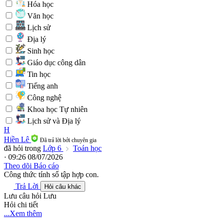
Hóa học
Văn học
Lịch sử
Địa lý
Sinh học
Giáo dục công dân
Tin học
Tiếng anh
Công nghệ
Khoa học Tự nhiên
Lịch sử và Địa lý
H
Hiền Lê
Đã trả lời bởi chuyên gia
đã hỏi trong
Lớp 6
Toán học
· 09:26 08/07/2026
Theo dõi
Báo cáo
Công thức tính số tập hợp con.
Trả Lời
Hỏi câu khác
Lưu câu hỏi
Lưu
Hỏi chi tiết
...Xem thêm