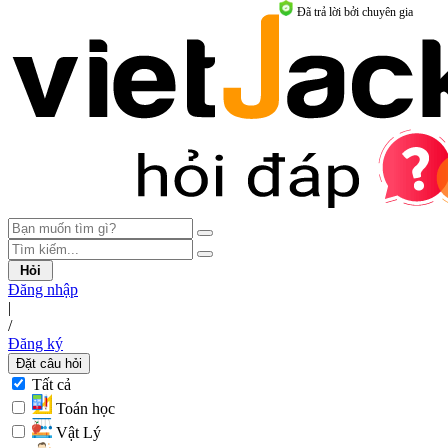
Đã trả lời bởi chuyên gia
Hỏi
Đăng nhập
|
/
Đăng ký
Đặt câu hỏi
Tất cả
Toán học
Vật Lý