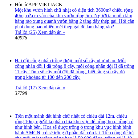
Hỏi từ APP VIETJACK
Một khu vườn hình chữ nhật có diện tích 3600m² chiều rộng
40m, cửa ra vào của khu vườn rộng 5m. Người ta muốn làm
hàng rào xung quanh vườn bằng 2 tầng dây thép gai. Hỏi cần
phải dùng bao nhiêu mét thép gai để làm hàng rào?
Trả lời (25)
Xem đáp án »
40976
Hai đội công nhân trồng được một số cây như nhau. Mỗi
công nhân đội I đã trồng 8 cây, mỗi công nhân đội II đã trồng
11 cây. Tính số cây mỗi đội đã trồng, biết rằng số cây đó
trong khoảng từ 100 đến 200 cây.
Trả lời (17)
Xem đáp án »
37798
Trên một mảnh đất hình chữ nhật có chiều dài 12m, chiều
rộng 10m, người ta phân chia khu vực để trồng hoa, trồng cỏ
như hình bên. Hoa sẽ được trồng ở trong khu vực hình bình
hành AMCN, cỏ sẽ trồng ở phần đất còn lại. Tiền công để trả