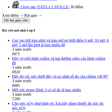
I love otp /ZATA x LAVILLE/
30 điểm
Xem thêm
Rút gọn
Hỏi bài giáo viên
Bài viết mới nhất Lớp 6
Góc tạo bởi kim phút và kim giờ tại thời điểm 9 giờ, 10 giờ, 6
giờ, 5 giờ lần lượt là bao nhiêu độ
3 năm trước
9071
Hãy vẽ một hình vuông và hai đường chéo của hình vuông
đó
3 năm trước
6920
Hãy đo các góc dưới đây và so sánh số đo của chúng với 90°
3 năm trước
6681
Mỗi góc trong Hình 3 có số đo là bao nhiêu
3 năm trước
7299
Cho góc xOy như hình vẽ. Em hãy dùng thước đo góc đo
góc xOy