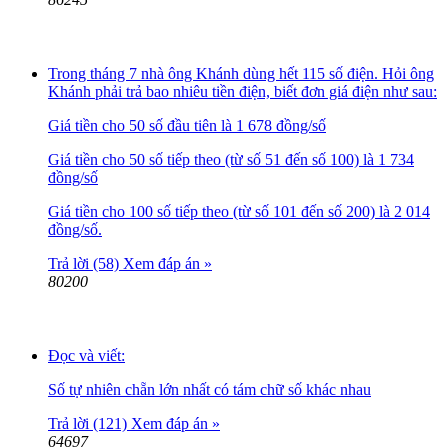
Trong tháng 7 nhà ông Khánh dùng hết 115 số điện. Hỏi ông
Khánh phải trả bao nhiêu tiền điện, biết đơn giá điện như sau:
Giá tiền cho 50 số đầu tiên là 1 678 đồng/số
Giá tiền cho 50 số tiếp theo (từ số 51 đến số 100) là 1 734
đồng/số
Giá tiền cho 100 số tiếp theo (từ số 101 đến số 200) là 2 014
đồng/số.
Trả lời (58)
Xem đáp án »
80200
Đọc và viết:
Số tự nhiên chẵn lớn nhất có tám chữ số khác nhau
Trả lời (121)
Xem đáp án »
64697