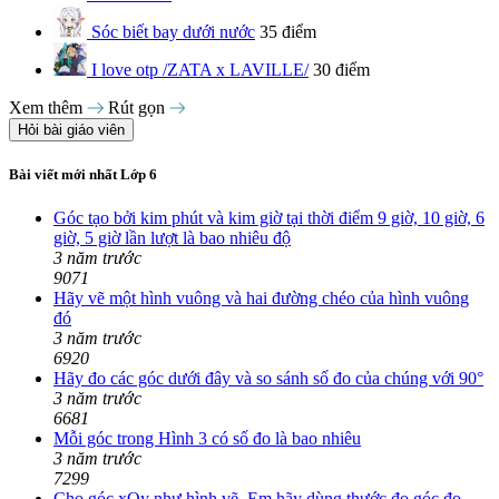
Sóc biết bay dưới nước
35 điểm
I love otp /ZATA x LAVILLE/
30 điểm
Xem thêm
Rút gọn
Hỏi bài giáo viên
Bài viết mới nhất Lớp 6
Góc tạo bởi kim phút và kim giờ tại thời điểm 9 giờ, 10 giờ, 6
giờ, 5 giờ lần lượt là bao nhiêu độ
3 năm trước
9071
Hãy vẽ một hình vuông và hai đường chéo của hình vuông
đó
3 năm trước
6920
Hãy đo các góc dưới đây và so sánh số đo của chúng với 90°
3 năm trước
6681
Mỗi góc trong Hình 3 có số đo là bao nhiêu
3 năm trước
7299
Cho góc xOy như hình vẽ. Em hãy dùng thước đo góc đo