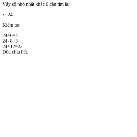
Vậy số nhỏ nhất khác 0 cần tìm là:
x=24.
Kiểm tra:
24÷6=4
24÷8=3
24÷12=22
Đều chia hết.