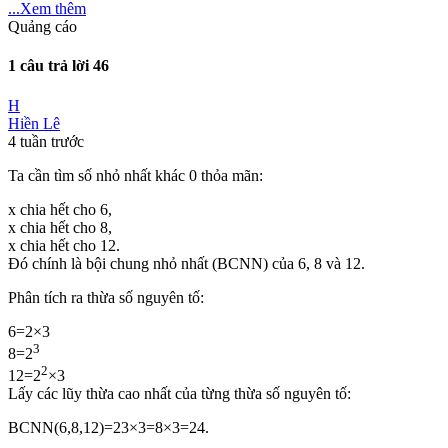
...Xem thêm
Quảng cáo
1 câu trả lời
46
H
Hiền Lê
4 tuần trước
Ta cần tìm số nhỏ nhất khác 0 thỏa mãn:
x chia hết cho 6,
x chia hết cho 8,
x chia hết cho 12.
Đó chính là bội chung nhỏ nhất (BCNN) của 6, 8 và 12.
Phân tích ra thừa số nguyên tố:
6=2×3
3
8=2
2
12=2
×3
Lấy các lũy thừa cao nhất của từng thừa số nguyên tố:
BCNN(6,8,12)=23×3=8×3=24.