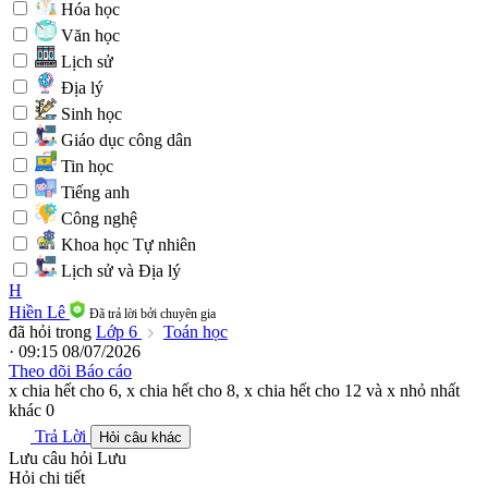
Hóa học
Văn học
Lịch sử
Địa lý
Sinh học
Giáo dục công dân
Tin học
Tiếng anh
Công nghệ
Khoa học Tự nhiên
Lịch sử và Địa lý
H
Hiền Lê
Đã trả lời bởi chuyên gia
đã hỏi trong
Lớp 6
Toán học
· 09:15 08/07/2026
Theo dõi
Báo cáo
x chia hết cho 6, x chia hết cho 8, x chia hết cho 12 và x nhỏ nhất
khác 0
Trả Lời
Hỏi câu khác
Lưu câu hỏi
Lưu
Hỏi chi tiết