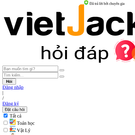
Đã trả lời bởi chuyên gia
Hỏi
Đăng nhập
|
/
Đăng ký
Đặt câu hỏi
Tất cả
Toán học
Vật Lý