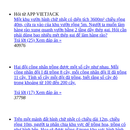
Hỏi từ APP VIETJACK
Một khu vườn hình chữ nhật có diện tích 3600m² chiều rộng
40m, cửa ra vào của khu vườn rộng 5m. Người ta muốn làm
hàng rào xung quanh vườn bằng 2 tầng dây thép gai. Hỏi cần
phải dùng bao nhiêu mét thép gai để làm hàng rào?
Trả lời (25)
Xem đáp án »
40976
Hai đội công nhân trồng được một số cây như nhau. Mỗi
công nhân đội I đã trồng 8 cây, mỗi công nhân đội II đã trồng
11 cây. Tính số cây mỗi đội đã trồng, biết rằng số cây đó
trong khoảng từ 100 đến 200 cây.
Trả lời (17)
Xem đáp án »
37798
Trên một mảnh đất hình chữ nhật có chiều dài 12m, chiều
rộng 10m, người ta phân chia khu vực để trồng hoa, trồng cỏ
như hình bên. Hoa sẽ được trồng ở trong khu vực hình bình