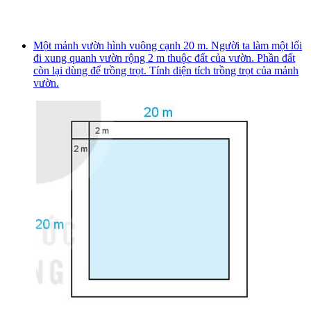
Một mảnh vườn hình vuông cạnh 20 m. Người ta làm một lối
đi xung quanh vườn rộng 2 m thuộc đất của vườn. Phần đất
còn lại dùng để trồng trọt. Tính diện tích trồng trọt của mảnh
vườn.