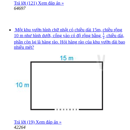
Trả lời (121)
Xem đáp án »
64697
Một khu vườn hình chữ nhật có chiều dài 15m, chiều rộng
1
3
1
10 m như hình dưới, cổng vào có độ rộng bằng
chiều dài,
3
phần còn lại là hàng rào. Hỏi hàng rào của khu vườn dài bao
nhiêu mét?
Trả lời (19)
Xem đáp án »
42264