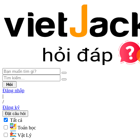
Hỏi
Đăng nhập
|
/
Đăng ký
Đặt câu hỏi
Tất cả
Toán học
Vật Lý