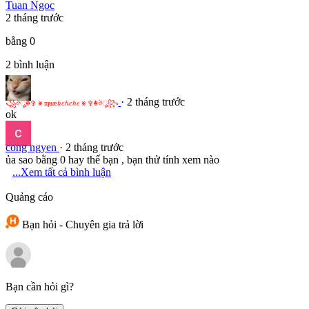
Tuan Ngoc
2 tháng trước
bằng 0
2
bình luận
꧁
ঔ
☬
✞
⨳
ɱ
ʉ
æ
h
e
h
e
h
e
⨳
✞
☬
ঔ
꧂
· 2 tháng trước
꧁
ঔ
ৣ
☬
✞
⨳
ɱ
ʉ
æ
⨳
✞
☬
ঔ
ৣ
꧂
h
e
h
e
h
e
ok
cong ngyen
· 2 tháng trước
ủa sao bằng 0 hay thế bạn , bạn thử tính xem nào
...Xem tất cả bình luận
Quảng cáo
Bạn hỏi - Chuyên gia trả lời
Bạn cần hỏi gì?