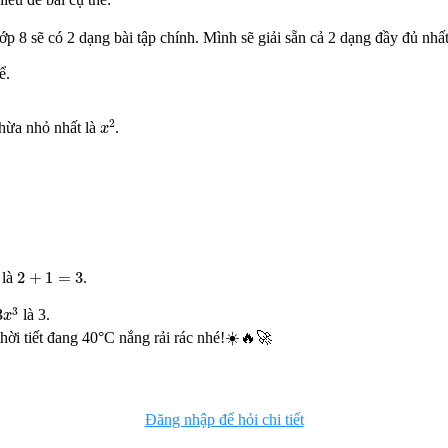
ớp 8 sẽ có 2 dạng bài tập chính. Mình sẽ giải sẵn cả 2 dạng đầy đủ nhấ
ể.
x
2
2
thừa nhỏ nhất là
.
x
2
+
1
=
3
2
+
1
=
3
 là
.
3
3
3
là 3.
x
hời tiết đang 40°C nắng rải rác nhé!☀️🔥🚀
Đăng nhập để hỏi chi tiết