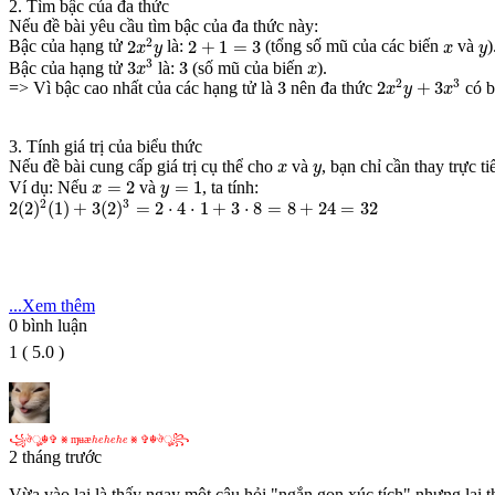
2. Tìm bậc của đa thức
Nếu đề bài yêu cầu tìm bậc của đa thức này:
2
x
2
y
2
+
1
=
3
x
y
2
2
2
+
1
=
3
Bậc của hạng tử
là:
(tổng số mũ của các biến
và
)
x
y
x
y
3
x
3
3
x
3
3
3
Bậc của hạng tử
là:
(số mũ của biến
).
x
x
2
x
2
y
+
3
x
3
3
2
3
3
2
+
3
=> Vì bậc cao nhất của các hạng tử là
nên đa thức
có b
x
y
x
3. Tính giá trị của biểu thức
x
y
Nếu đề bài cung cấp giá trị cụ thể cho
và
, bạn chỉ cần thay trực ti
x
y
x
=
2
y
=
1
=
2
=
1
Ví dụ: Nếu
và
, ta tính:
x
y
2
(
2
)
2
(
1
)
+
3
(
2
)
3
=
2
⋅
4
⋅
1
+
3
⋅
8
=
8
+
24
=
32
2
3
2
(
2
)
(
1
)
+
3
(
2
)
=
2
⋅
4
⋅
1
+
3
⋅
8
=
8
+
24
=
32
...Xem thêm
0
bình luận
1
(
5.0
)
꧁
ঔ
☬
✞
⨳
ɱ
ʉ
æ
h
e
h
e
h
e
⨳
✞
☬
ঔ
꧂
꧁
ঔ
ৣ
☬
✞
⨳
ɱ
ʉ
æ
⨳
✞
☬
ঔ
ৣ
꧂
h
e
h
e
h
e
2 tháng trước
Vừa vào lại là thấy ngay một câu hỏi "ngắn gọn xúc tích" nhưng lại th