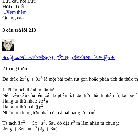
Lưu câu hỏi
Lưu
Hỏi chi tiết
...Xem thêm
Quảng cáo
3 câu trả lời
213
★꧁☁︎જ⁀➴✞༺S͜͡øN͜͡G͜͡ ༒︎ N͜͡G͜͡ư༻✞જ⁀➴☁︎꧂★
2 tháng trước
2
x
2
y
+
3
x
3
2
3
2
+
3
Đa thức
là một bài toán rút gọn hoặc phân tích đa thức th
x
y
x
1. Phân tích thành nhân tử
Nếu yêu cầu của bài toán là phân tích đa thức thành nhân tử, bạn sẽ t
2
x
2
y
2
2
Hạng tử thứ nhất:
x
y
3
x
3
3
3
Hạng tử thứ hai:
x
x
2
2
Nhân tử chung lớn nhất của cả hai hạng tử là
.
x
3
x
3
=
3
x
⋅
x
2
x
2
3
2
2
3
=
3
⋅
Ta tách
. Sau đó đặt
ra làm nhân tử chung:
x
x
x
x
2
x
2
y
+
3
x
3
=
x
2
(
2
y
+
3
x
)
2
3
2
2
+
3
=
(
2
+
3
)
x
y
x
x
y
x