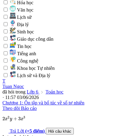
Hóa học
Văn học
Lịch sử
Địa lý
Sinh học
Giáo dục công dân
Tin học
Tiếng anh
Công nghệ
Khoa học Tự nhiên
Lịch sử và Địa lý
T
Tuan Ngoc
đã hỏi trong
Lớp 6
Toán học
· 11:57 03/06/2026
Chương 1: Ôn tập và bổ túc về số tự nhiên
Theo dõi
Báo cáo
2
x
2
y
+
3
x
3
2
3
2
+
3
x
y
x
Trả Lời
(+5
điểm
)
Hỏi câu khác