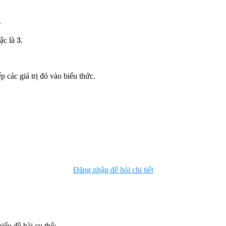
.
3
3
ậc là
.
ếp các giá trị đó vào biểu thức.
Đăng nhập để hỏi chi tiết
iếu đề bài cụ thể: