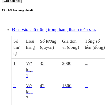
Gửi câu hỏi
Câu hỏi hot cùng chủ đề
Điền vào chỗ trống trong bảng thanh toán sau:
Số
Loại
Số lượng
Giá đơn
Tổng số
thứ
hàng
(quyển)
vị (đồng)
tiền (đồng)
tự
1
Vở
35
2000
...
loại
1
2
Vở
42
1500
...
loại
2