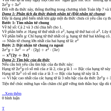
2
x
2
y
+
3
x
3
2
3
2
+
3
x
y
x
Đối với đa thức này, thông thường trong chương trình Toán lớp 7 và l
Dạng 1: Phân tích đa thức thành nhân tử (Đặt nhân tử chung)
Đây là dạng phổ biến nhất khi gặp một đa thức chưa có yêu cầu cụ th
Bước 1: Tìm nhân tử chung
Về hệ số: Cả 2 và 3 chỉ chia hết cho 1.
x
2
x
3
x
2
3
Về phần biến
: Hạng tử thứ nhất có
, hạng tử thứ hai có
. Lũy 
x
x
x
y
y
Về phần biến
: Chỉ hạng tử thứ nhất có
, hạng tử thứ hai không có.
y
y
x
2
⇒
2
⇒
Nhân tử chung lớn nhất của hai hạng tử là:
x
Bước 2: Đặt nhân tử chung ra ngoài
2
x
2
y
+
3
x
3
=
x
2
⋅
(
2
y
)
+
x
2
⋅
(
3
x
)
2
3
2
2
2
+
3
=
⋅
(
2
)
+
⋅
(
3
)
x
y
x
x
y
x
x
=
x
2
(
2
y
+
3
x
)
2
x
(
2
y
+
3
x
)
=
Dạng 2: Tìm bậc của đa thức
Nếu câu hỏi yêu cầu tìm bậc của đa thức này:
2
x
2
y
⇒
x
y
2
2
⇒
Hạng tử
có số mũ của
là 2, của
là 1
Bậc của hạng tử này
x
y
x
y
3
x
3
3
⇒
x
3
3
⇒
3
Hạng tử
có số mũ của
là 3
Bậc của hạng tử này là
.
x
x
2
x
2
y
+
3
x
⇒
2
⇒
2
+
Vì bậc cao nhất của các hạng tử là 3 nên bậc của đa thức
x
y
Tiện thể chúc mừng bạn vẫn chăm chỉ giữ vững tinh thần học tập dù t
...Xem thêm
0
bình luận
T