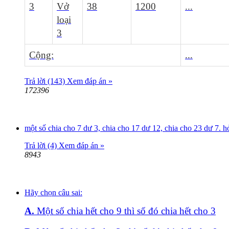
3
Vở
38
1200
...
loại
3
Cộng:
...
Trả lời (143)
Xem đáp án »
172396
một số chia cho 7 dư 3, chia cho 17 dư 12, chia cho 23 dư 7. h
Trả lời (4)
Xem đáp án »
8943
Hãy chọn câu sai:
A.
Một số chia hết cho
9
thì số đó chia hết cho
3