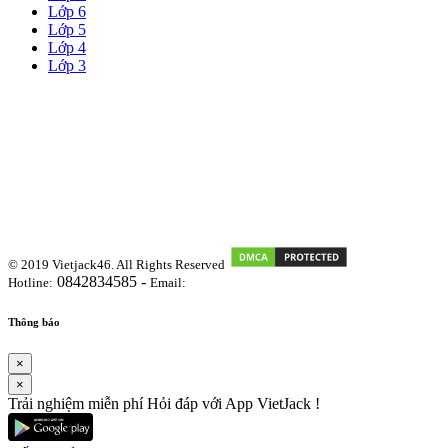
Lớp 6
Lớp 5
Lớp 4
Lớp 3
© 2019 Vietjack46. All Rights Reserved
0842834585 -
Hotline:
Email:
vietjackteam@gmail.com
Thông báo
×
×
Trải nghiệm miễn phí Hỏi đáp với App VietJack !