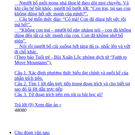
Người bố ngồi trong nhà lặng lẽ theo dõi mọi chuyện. Và
khi cậu bé bật khóc, người bố bước tới: “Con trai, tại sao con
không dùng hết sức mạnh của mình?”.
Cậu bé thổn thức đáp: “Có mà! Con đã dùng hết sức rồi
mà bố!”.
“Không con trai – người bố nhẹ nhàng nói – con đã không
dùng đến tất cả sức mạnh của con. Con đã không nhờ bố
giúp”.
Nói rồi người bố cúi xuống bới tảng đá ra, nhấc lên và vứt
đi chỗ khác.
(Theo báo Tuổi trẻ - Bùi Xuân Lộc phỏng dịch từ “Faith to
Move Mountains”).
Câu 1. Xác định phương thức biểu đạt chính và ngôi kể của
phần trích trên.
Câu 2. Tìm 1 lời dẫn trực tiếp trong đoạn trích và cho biết tại
sao đó là lời dẫn trực tiếp
Câu 3. Từ đoạn trích trên em rút ra bài học gì?
Trả lời (9)
Xem đáp án »
48080
Cho đoạn văn sau: