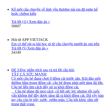
Kể một câu chuyện về tình yêu thương mà em đã nghe kể
hoặc chứng kiến
Trả lời (11)
Xem đáp án »
56607
Hỏi từ APP VIETJACK
Em có thể rút ra bài học gì từ câu chuyện người ăn xin trên
Trả lời (5)
Xem đáp án »
54149
Đề 3:Đọc phần trích sau và trả lời câu hỏi:
TẤT CẢ SỨC MẠNH
Có một cậu bé đang chơi ở đống cát trước sân. Khi đào một
đường hầm trong đống cát, cậu bé đụng phải một tảng đá lớn.
Cậu bé liền tìm cách đẩy nó ra khỏi đống cát.
Cậu bé dùng đủ mọi cách, cố hết sức lực nhưng rốt cuộc
vẫn không thể đẩy được tảng đá ra khỏi đống cát. Đã vậy bàn
tay cậu còn bị trầy xước, rướm máu. Cậu bật khóc rấm rứt
trong thất vọng.