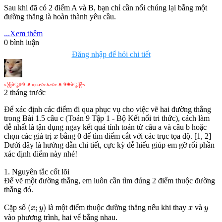
Sau khi đã có 2 điểm A và B, bạn chỉ cần nối chúng lại bằng một
đường thẳng là hoàn thành yêu cầu.
...Xem thêm
0
bình luận
Đăng nhập để hỏi chi tiết
꧁
ঔ
☬
✞
⨳
ɱ
ʉ
æ
h
e
h
e
h
e
⨳
✞
☬
ঔ
꧂
꧁
ঔ
ৣ
☬
✞
⨳
ɱ
ʉ
æ
⨳
✞
☬
ঔ
ৣ
꧂
h
e
h
e
h
e
2 tháng trước
Để xác định các điểm đi qua phục vụ cho việc vẽ hai đường thẳng
trong Bài 1.5 câu c (Toán 9 Tập 1 - Bộ Kết nối tri thức), cách làm
dễ nhất là tận dụng ngay kết quả tính toán từ câu a và câu b hoặc
0
x
0
chọn các giá trị
bằng
để tìm điểm cắt với các trục tọa độ. [1, 2]
x
Dưới đây là hướng dẫn chi tiết, cực kỳ dễ hiểu giúp em gỡ rối phần
xác định điểm này nhé!
1. Nguyên tắc cốt lõi
Để vẽ một đường thẳng, em luôn cần tìm đúng 2 điểm thuộc đường
thẳng đó.
(
x
;
y
)
x
y
(
;
)
Cặp số
là một điểm thuộc đường thẳng nếu khi thay
và
x
y
x
y
vào phương trình, hai vế bằng nhau.