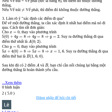
8
Nếu Vế trái = Vế phải (tức là bằng
), thì điểm đó thuộc đường
thẳng.
≠
≠
Nếu Vế trái
Vế phải, thì điểm đó không thuộc đường thẳng.
3. Làm rõ ý "xác định các điểm đi qua"
Để vẽ một đường thẳng, ta cần xác định ít nhất hai điểm mà nó đi
qua. Cách tìm rất đơn giản:
x
=
0
=
0
Cho
, thay vào phương trình
x
5
(
0
)
+
4
y
=
8
⇒
4
y
=
8
⇒
y
=
2
5
(
0
)
+
4
=
8
⇒
4
=
8
⇒
=
2
. Suy ra đường thẳng đi qua
y
y
y
A
(
0
;
2
)
(
0
;
2
)
điểm thứ nhất là
.
A
y
=
0
=
0
Cho
, thay vào phương trình
y
5
x
+
4
(
0
)
=
8
⇒
5
x
=
8
⇒
x
=
1
,
6
5
+
4
(
0
)
=
8
⇒
5
=
8
⇒
=
1
,
6
. Suy ra đường thẳng đi qua
x
x
x
B
(
1
,
6
;
0
)
(
1
,
6
;
0
)
điểm thứ hai là
.
B
A
B
Sau khi đã có 2 điểm
và
, bạn chỉ cần nối chúng lại bằng một
A
B
đường thẳng là hoàn thành yêu cầu.
...Xem thêm
0
bình luận
2
(
5.0
)
Đăng nhập để hỏi chi tiết