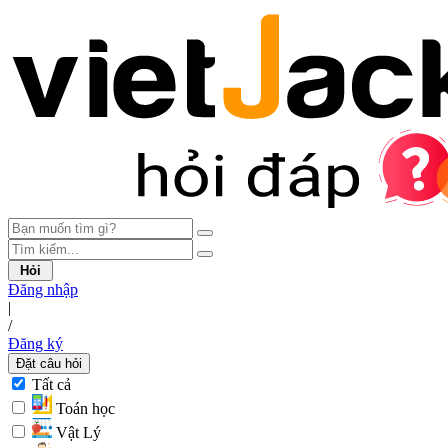
Hỏi
Đăng nhập
|
/
Đăng ký
Đặt câu hỏi
Tất cả
Toán học
Vật Lý