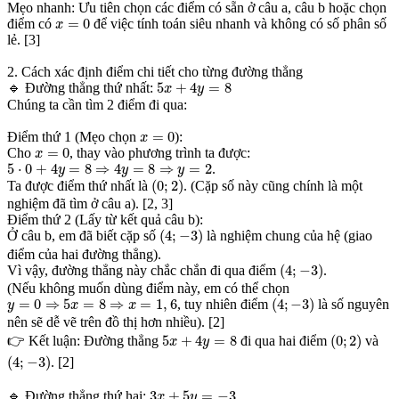
Mẹo nhanh: Ưu tiên chọn các điểm có sẵn ở câu a, câu b hoặc chọn
x
=
0
=
0
điểm có
để việc tính toán siêu nhanh và không có số phân số
x
lẻ. [3]
2. Cách xác định điểm chi tiết cho từng đường thẳng
5
x
+
4
y
=
8
5
+
4
=
8
🔹 Đường thẳng thứ nhất:
x
y
Chúng ta cần tìm 2 điểm đi qua:
x
=
0
=
0
Điểm thứ 1 (Mẹo chọn
):
x
x
=
0
=
0
Cho
, thay vào phương trình ta được:
x
5
⋅
0
+
4
y
=
8
⇒
4
y
=
8
⇒
y
=
2
5
⋅
0
+
4
=
8
⇒
4
=
8
⇒
=
2
.
y
y
y
(
0
;
2
)
(
0
;
2
)
Ta được điểm thứ nhất là
. (Cặp số này cũng chính là một
nghiệm đã tìm ở câu a). [2, 3]
Điểm thứ 2 (Lấy từ kết quả câu b):
(
4
;
−
3
)
(
4
;
−
3
)
Ở câu b, em đã biết cặp số
là nghiệm chung của hệ (giao
điểm của hai đường thẳng).
(
4
;
−
3
)
(
4
;
−
3
)
Vì vậy, đường thẳng này chắc chắn đi qua điểm
.
(Nếu không muốn dùng điểm này, em có thể chọn
(
4
;
−
3
)
y
=
0
⇒
5
x
=
8
⇒
x
=
1
,
6
=
0
⇒
5
=
8
⇒
=
1
,
6
(
4
;
−
3
)
, tuy nhiên điểm
là số nguyên
y
x
x
nên sẽ dễ vẽ trên đồ thị hơn nhiều). [2]
(
0
;
2
)
5
x
+
4
y
=
8
5
+
4
=
8
(
0
;
2
)
👉 Kết luận: Đường thẳng
đi qua hai điểm
và
x
y
(
4
;
−
3
)
(
4
;
−
3
)
. [2]
3
x
+
5
y
=
−
3
3
+
5
=
−
3
🔹 Đường thẳng thứ hai:
x
y