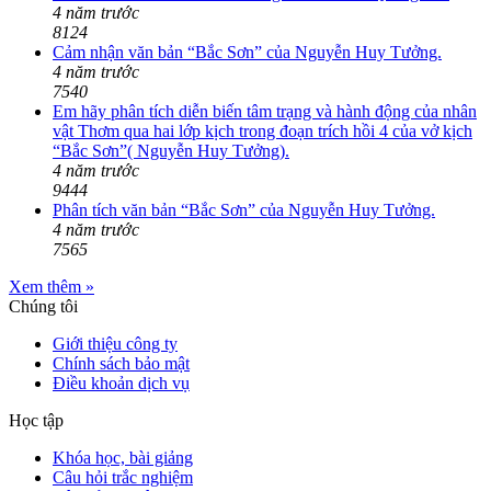
4 năm trước
8124
Cảm nhận văn bản “Bắc Sơn” của Nguyễn Huy Tưởng.
4 năm trước
7540
Em hãy phân tích diễn biến tâm trạng và hành động của nhân
vật Thơm qua hai lớp kịch trong đoạn trích hồi 4 của vở kịch
“Bắc Sơn”( Nguyễn Huy Tưởng).
4 năm trước
9444
Phân tích văn bản “Bắc Sơn” của Nguyễn Huy Tưởng.
4 năm trước
7565
Xem thêm »
Chúng tôi
Giới thiệu công ty
Chính sách bảo mật
Điều khoản dịch vụ
Học tập
Khóa học, bài giảng
Câu hỏi trắc nghiệm