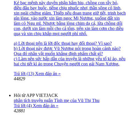
Kẻ bạc mệnh này duyên phận hẩm hiu, chồng con rẫy bỏ,
điều đâu bay buộc, tiếng chịu nhuốc nhơ, thần sông có linh,
xin ngài chứng giám. Thiếp nếu đoan trang giữ tiết, trinh bạch
gìn lòng, vào nước xin làm ngọc Mị Nương, xuống đất xin
làm cỏ Ngu mĩ. Nhược bằng lòng chim dạ cá, lừa chồng dối
con, dưới xin làm mồi cho cá tôm, trên xin làm cơm cho diều
quạ và xin chịu khắp mọi người phỉ nhổ.
a) Lời thoại trên là lời độc thoại hay đối thoại? Vì sao?
b) Lời thoại này được Vũ Nương nói trong hoàn cảnh nào?
Qua đó nhân vật muốn khẳng định phẩm chất gì?
c) Làm nên sức hấp dẫn của truyện là những yếu tố kì ảo, nêu
hai chi tiết kì ảo trong Chuyện người con gái Nam Xương.
Trả lời (13)
Xem đáp án »
44829
Hỏi từ APP VIETJACK
phân tích truyện ngắn Tình mẹ của Vũ Thị Thu
Trả lời (4)
Xem đáp án »
42881