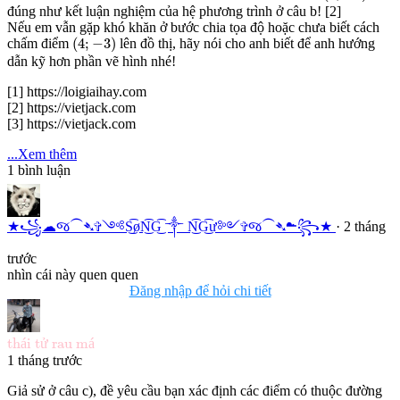
đúng như kết luận nghiệm của hệ phương trình ở câu b! [2]
Nếu em vẫn gặp khó khăn ở bước chia tọa độ hoặc chưa biết cách
(
4
;
−
3
)
(
4
;
−
3
)
chấm điểm
lên đồ thị, hãy nói cho anh biết để anh hướng
dẫn kỹ hơn phần vẽ hình nhé!
[1] https://loigiaihay.com
[2] https://vietjack.com
[3] https://vietjack.com
...Xem thêm
1
bình luận
★꧁☁︎જ⁀➴✞༺S͜͡øN͜͡G͜͡ ༒︎ N͜͡G͜͡ư༻✞જ⁀➴☁︎꧂★
· 2 tháng
trước
nhìn cái này quen quen
Đăng nhập để hỏi chi tiết
thái tử rau má
th
á
i t
ử
 rau m
á
1 tháng trước
Giả sử ở câu c), đề yêu cầu bạn xác định các điểm có thuộc đường