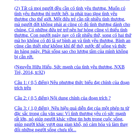
(2) Tất cả mọi người đều cần có tình yêu thương. Muốn có
tình yêu thương thì trước hết, ta phải trao tặng tình yêu
thương cho thế giới. Một đứa trẻ cần rất nhiều tình thương,
mà người đời không phải ai cũng có đủ tình thương dành cho
chúng. Có những đứa trẻ trở nên hư hỏng cũng vì thiếu tình
thương. Con người ngày nay có rất nhiều thứ, song có hai thứ
mà họ không có đó là sự bình an và tình yêu thương. Bình an
cũng cần thiết như không khí để thở, nước để uống và thức
ăn hàng ngày. Phải sống sao cho lương tâm của mình không
bị cắn rứt.
(Nguyễn Hữu Hiếu, Sức mạnh của tình yêu thương, NXB
Trẻ, 2014, tr.92)
Câu 1: ( 0,5 điểm) Nêu phương thức biểu đạt chính của đoạn
trích trên
Câu 2: ( 0,5 điểm) Nội dung chính của đoạn trích ?
Câu 3: ( 1,0 điểm) Nêu hiệu quả diễn đạt của một phép tu từ
đặc sắc trong câu văn sau: Vì tình thương yêu có sức mạnh
rất lớn, nó giúp người khác vững tin hơn trong cuộc sống,
giúp người khác vượt qua gian khổ, nó cảm hóa và làm thay
đổi những người sống chưa tốt...