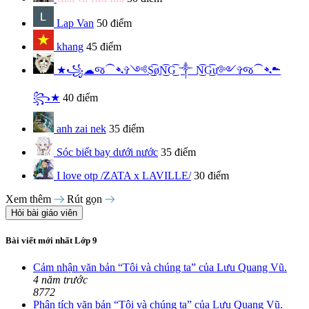
Lap Van
50 điểm
khang
45 điểm
★꧁☁︎જ⁀➴✞༺S͜͡øN͜͡G͜͡ ༒︎ N͜͡G͜͡ư༻✞જ⁀➴☁︎
꧂★
40 điểm
anh zai nek
35 điểm
Sóc biết bay dưới nước
35 điểm
I love otp /ZATA x LAVILLE/
30 điểm
Xem thêm
Rút gọn
Hỏi bài giáo viên
Bài viết mới nhất Lớp 9
Cảm nhận văn bản “Tôi và chúng ta” của Lưu Quang Vũ.
4 năm trước
8772
Phân tích văn bản “Tôi và chúng ta” của Lưu Quang Vũ.