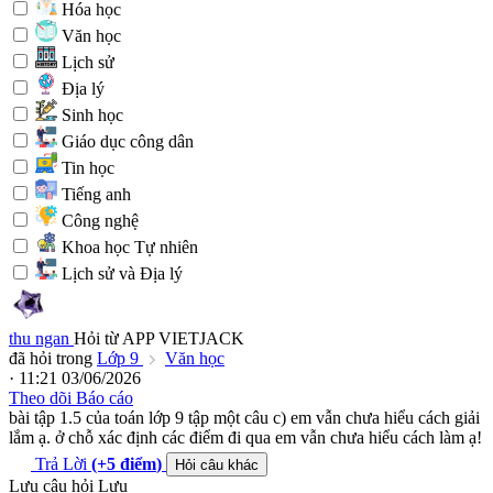
Hóa học
Văn học
Lịch sử
Địa lý
Sinh học
Giáo dục công dân
Tin học
Tiếng anh
Công nghệ
Khoa học Tự nhiên
Lịch sử và Địa lý
thu ngan
Hỏi từ APP VIETJACK
đã hỏi trong
Lớp 9
Văn học
· 11:21 03/06/2026
Theo dõi
Báo cáo
bài tập 1.5 của toán lớp 9 tập một câu c) em vẫn chưa hiểu cách giải
lắm ạ. ở chỗ xác định các điểm đi qua em vẫn chưa hiểu cách làm ạ!
Trả Lời
(+5
điểm
)
Hỏi câu khác
Lưu câu hỏi
Lưu