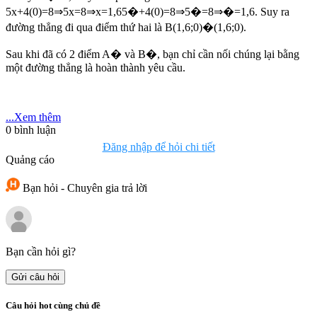
5x+4(0)=8⇒5x=8⇒x=1,65�+4(0)=8⇒5�=8⇒�=1,6. Suy ra
đường thẳng đi qua điểm thứ hai là B(1,6;0)�(1,6;0).
Sau khi đã có 2 điểm A� và B�, bạn chỉ cần nối chúng lại bằng
một đường thẳng là hoàn thành yêu cầu.
...Xem thêm
0
bình luận
Đăng nhập để hỏi chi tiết
Quảng cáo
Bạn hỏi - Chuyên gia trả lời
Bạn cần hỏi gì?
Gửi câu hỏi
Câu hỏi hot cùng chủ đề