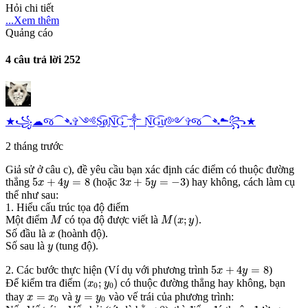
Hỏi chi tiết
...Xem thêm
Quảng cáo
4 câu trả lời
252
★꧁☁︎જ⁀➴✞༺S͜͡øN͜͡G͜͡ ༒︎ N͜͡G͜͡ư༻✞જ⁀➴☁︎꧂★
2 tháng trước
Giả sử ở câu c), đề yêu cầu bạn xác định các điểm có thuộc đường
5
x
+
4
y
=
8
3
x
+
5
y
=
−
3
5
+
4
=
8
3
+
5
=
−
3
thẳng
(hoặc
) hay không, cách làm cụ
x
y
x
y
thể như sau:
1. Hiểu cấu trúc tọa độ điểm
M
(
x
;
y
)
M
(
;
)
Một điểm
có tọa độ được viết là
.
M
M
x
y
x
Số đầu là
(hoành độ).
x
y
Số sau là
(tung độ).
y
5
x
+
4
y
=
8
5
+
4
=
8
2. Các bước thực hiện (Ví dụ với phương trình
)
x
y
(
x
0
;
y
0
)
(
;
)
Để kiểm tra điểm
có thuộc đường thẳng hay không, bạn
x
y
0
0
x
=
x
0
y
=
y
0
=
=
thay
và
vào vế trái của phương trình:
x
x
y
y
0
0
8