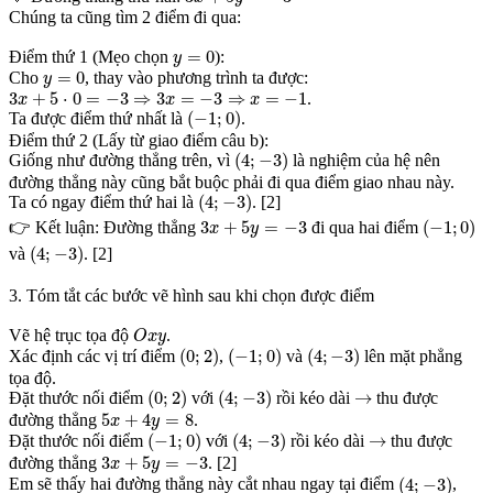
Chúng ta cũng tìm 2 điểm đi qua:
y
=
0
=
0
Điểm thứ 1 (Mẹo chọn
):
y
y
=
0
=
0
Cho
, thay vào phương trình ta được:
y
3
x
+
5
⋅
0
=
−
3
⇒
3
x
=
−
3
⇒
x
=
−
1
3
+
5
⋅
0
=
−
3
⇒
3
=
−
3
⇒
=
−
1
.
x
x
x
(
−
1
;
0
)
(
−
1
;
0
)
Ta được điểm thứ nhất là
.
Điểm thứ 2 (Lấy từ giao điểm câu b):
(
4
;
−
3
)
(
4
;
−
3
)
Giống như đường thẳng trên, vì
là nghiệm của hệ nên
đường thẳng này cũng bắt buộc phải đi qua điểm giao nhau này.
(
4
;
−
3
)
(
4
;
−
3
)
Ta có ngay điểm thứ hai là
. [2]
(
−
1
;
0
)
3
x
+
5
y
=
−
3
3
+
5
=
−
3
(
−
1
;
0
)
👉 Kết luận: Đường thẳng
đi qua hai điểm
x
y
(
4
;
−
3
)
(
4
;
−
3
)
và
. [2]
3. Tóm tắt các bước vẽ hình sau khi chọn được điểm
O
x
y
Vẽ hệ trục tọa độ
.
O
x
y
(
0
;
2
)
(
−
1
;
0
)
(
4
;
−
3
)
(
0
;
2
)
(
−
1
;
0
)
(
4
;
−
3
)
Xác định các vị trí điểm
,
và
lên mặt phẳng
tọa độ.
(
0
;
2
)
(
4
;
−
3
)
→
(
0
;
2
)
(
4
;
−
3
)
→
Đặt thước nối điểm
với
rồi kéo dài
thu được
5
x
+
4
y
=
8
5
+
4
=
8
đường thẳng
.
x
y
(
−
1
;
0
)
(
4
;
−
3
)
→
(
−
1
;
0
)
(
4
;
−
3
)
→
Đặt thước nối điểm
với
rồi kéo dài
thu được
3
x
+
5
y
=
−
3
3
+
5
=
−
3
đường thẳng
. [2]
x
y
(
4
;
−
3
)
(
4
;
−
3
)
Em sẽ thấy hai đường thẳng này cắt nhau ngay tại điểm
,