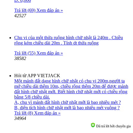
D. 0,006
Trả lời (69)
Xem đáp án »
42527
Chu vi của một thửa ruộng hình chữ nhật là 240m . Chiều
rộng kém chiều dài 20m . Tính dt thửa ruộng
Trả lời (55)
Xem đáp án »
38582
Hỏi từ APP VIETJACK
Một mảnh đất dạng hình chữ nhật có chu vi 200m,người ta
mở chiều dài thêm 10m, chiều rộng thêm 20m để được mảnh
đất hình chữ nhật mới. Biết hình chữ nhật mới có chiều rộng
bằng 5/8 chiều dài.
A, chu vì mảnh đất hình chữ nhật mới là bao nhiêu mét ?
B, diện tích hình chữ nhật mới là bao nhiêu mét vuông ?
Trả lời (8)
Xem đáp án »
34964
Đã trả lời bởi chuyên gia