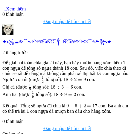
...Xem thêm
0
bình luận
Đăng nhập để hỏi chi tiết
★꧁☁︎જ⁀➴✞༺S͜͡øN͜͡G͜͡ ༒︎ N͜͡G͜͡ư༻✞જ⁀➴☁︎꧂★
2 tháng trước
1
1
Để giải bài toán chia gia tài này, bạn hãy mượn hàng xóm thêm
18
18
con ngựa để tổng số ngựa thành
con. Sau đó, việc chia theo di
chúc sẽ rất dễ dàng mà không cần phải xẻ thịt bất kỳ con ngựa nào:
1
2
18
÷
2
=
9
1
18
÷
2
=
9
Người con út (được
tổng số):
con.
2
1
3
18
÷
3
=
6
1
18
÷
3
=
6
Chị cả (được
tổng số):
con.
3
1
9
18
÷
9
=
2
1
18
÷
9
=
2
Anh hai (được
tổng số):
con.
9
9
+
6
+
2
=
17
9
+
6
+
2
=
17
Kết quả: Tổng số ngựa đã chia là
con. Ba anh em
1
1
có thể trả lại
con ngựa đã mượn ban đầu cho hàng xóm.
0
bình luận
Đăng nhập để hỏi chi tiết
Quảng cáo