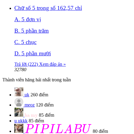
Chữ số 5 trong số 162,57 chỉ
A. 5 đơn vị
B. 5 phần trăm
C. 5 chục
D. 5 phần mười
Trả lời (222)
Xem đáp án »
32780
Thành viên hăng hái nhất trong tuần
uk
260 điểm
meoz
120 điểm
ha my
ha my
85 điểm
u
ukkk
85 điểm
P
I
P
I
L
A
B
U
P
I
P
I
L
A
B
U
80 điểm