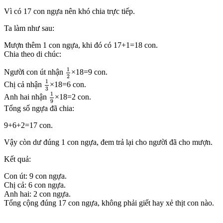
Vì có 17 con ngựa nên khó chia trực tiếp.
Ta làm như sau:
Mượn thêm 1 con ngựa, khi đó có 17+1=18 con.
Chia theo di chúc:
1
2
1
Người con út nhận
×18=9 con.
2
1
3
1
Chị cả nhận
×18=6 con.
3
1
9
1
Anh hai nhận
×18=2 con.
9
Tổng số ngựa đã chia:
9+6+2=17 con.
Vậy còn dư đúng 1 con ngựa, đem trả lại cho người đã cho mượn.
Kết quả:
Con út: 9 con ngựa.
Chị cả: 6 con ngựa.
Anh hai: 2 con ngựa.
Tổng cộng đúng 17 con ngựa, không phải giết hay xẻ thịt con nào.