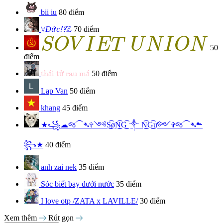
bii iu
80 điểm
Đức!?
∀
Z
Z
∀
Đ
ứ
70 điểm
c!?
S
O
V
I
E
T
U
N
I
O
N
S
O
V
I
E
T
U
N
I
O
N
50
điểm
thái tử rau má
th
á
i t
ử
 rau m
á
50 điểm
Lap Van
50 điểm
khang
45 điểm
★꧁☁︎જ⁀➴✞༺S͜͡øN͜͡G͜͡ ༒︎ N͜͡G͜͡ư༻✞જ⁀➴☁︎
꧂★
40 điểm
anh zai nek
35 điểm
Sóc biết bay dưới nước
35 điểm
I love otp /ZATA x LAVILLE/
30 điểm
Xem thêm
Rút gọn