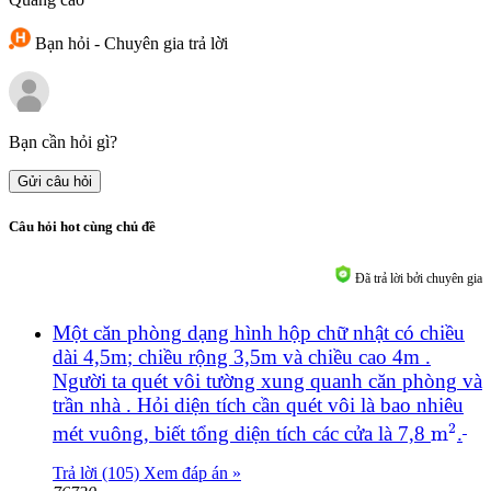
Bạn hỏi - Chuyên gia trả lời
Bạn cần hỏi gì?
Gửi câu hỏi
Câu hỏi hot cùng chủ đề
Đã trả lời bởi chuyên gia
Một
căn phòng
dạng hình hộp chữ nhật có chiều
dài
4,5
m
;
chiều rộng
3,5
m và chiều cao
4
m .
Người ta quét vôi tường xung quanh
căn phòng
và
trần nhà . Hỏi diện tích cần quét vôi là bao nhiêu
m
2
2
mét vuông, biết tổng diện tích các cửa là 7,
8
m
.
Trả lời (105)
Xem đáp án »