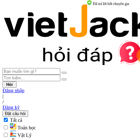
Đã trả lời bởi chuyên gia
Hỏi
Đăng nhập
|
/
Đăng ký
Đặt câu hỏi
Tất cả
Toán học
Vật Lý