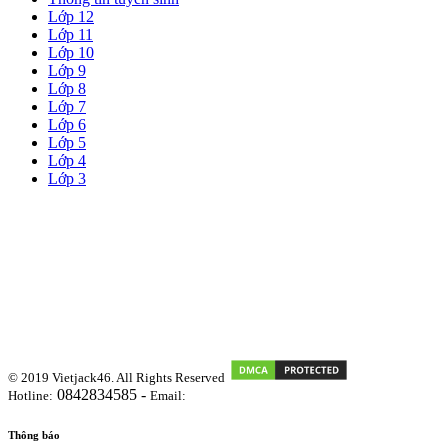
Lớp 12
Lớp 11
Lớp 10
Lớp 9
Lớp 8
Lớp 7
Lớp 6
Lớp 5
Lớp 4
Lớp 3
© 2019 Vietjack46. All Rights Reserved
0842834585 -
Hotline:
Email:
vietjackteam@gmail.com
Thông báo