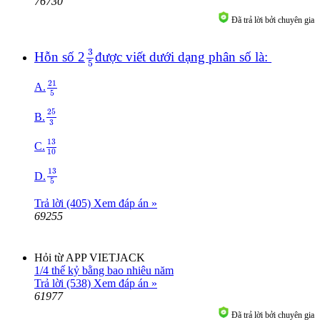
76730
Đã trả lời bởi chuyên gia
3
5
3
Hỗn số 2
được viết dưới dạng phân số là:
5
21
5
21
A.
5
25
3
25
B.
3
13
10
13
C.
10
13
5
13
D.
5
Trả lời (405)
Xem đáp án »
69255
Hỏi từ APP VIETJACK
1/4 thế kỷ bằng bao nhiêu năm
Trả lời (538)
Xem đáp án »
61977
Đã trả lời bởi chuyên gia