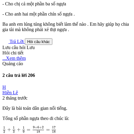
- Cho chị cả một phần ba số ngựa
- Cho anh hai một phần chín số ngựa .
Ba anh em lúng túng không biết làm thế nào . Em hãy giúp họ chia
gia tài mà không phải xẻ thịt ngựa .
Trả Lời
Hỏi câu khác
Lưu câu hỏi
Lưu
Hỏi chi tiết
...Xem thêm
Quảng cáo
2 câu trả lời
206
H
Hiền Lê
2 tháng trước
Đây là bài toán dân gian nổi tiếng.
Tổng số phần ngựa theo di chúc là:
1
2
+
1
3
+
1
9
=
9
+
6
+
2
18
=
17
18
9
+
6
+
2
17
1
1
1
+
+
=
=
2
3
9
18
18