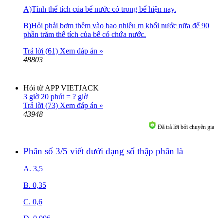
A)Tính thể tích của bể nước có trong bể hiện nay.
B)Hỏi phải bơm thêm vào bao nhiêu m khối nước nữa để 90
phần trăm thể tích của bể có chứa nước.
Trả lời (61)
Xem đáp án »
48803
Hỏi từ APP VIETJACK
3 giờ 20 phút = ? giờ
Trả lời (73)
Xem đáp án »
43948
Đã trả lời bởi chuyên gia
Phân số 3/5 viết dưới dạng số thập phân là
A. 3,5
B. 0,35
C. 0,6