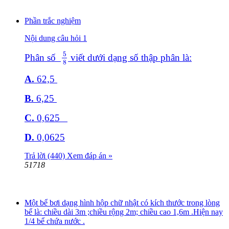
Phần trắc nghiệm
Nội dung câu hỏi 1
5
8
5
Phân số
viết dưới dạng số thập phân là:
8
A.
62,5
B
.
6,25
C
.
0,625
D
.
0,0625
Trả lời (440)
Xem đáp án »
51718
Một bể bơi dạng hình hộp chữ nhật có kích thước trong lòng
bể là: chiều dài 3m ;chiều rộng 2m; chiều cao 1,6m .Hiện nay
1/4 bể chứa nước .