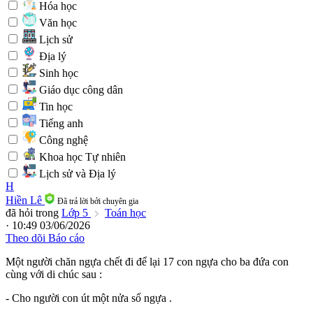
Hóa học
Văn học
Lịch sử
Địa lý
Sinh học
Giáo dục công dân
Tin học
Tiếng anh
Công nghệ
Khoa học Tự nhiên
Lịch sử và Địa lý
H
Hiền Lê
Đã trả lời bởi chuyên gia
đã hỏi trong
Lớp 5
Toán học
· 10:49 03/06/2026
Theo dõi
Báo cáo
Một người chăn ngựa chết đi để lại 17 con ngựa cho ba đứa con
cùng với di chúc sau :
- Cho người con út một nửa số ngựa .