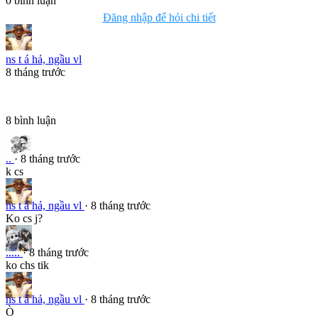
0
bình luận
Đăng nhập để hỏi chi tiết
ns t á hả, ngầu vl
8 tháng trước
8
bình luận
..
· 8 tháng trước
k cs
ns t á hả, ngầu vl
· 8 tháng trước
Ko cs j?
.....
· 8 tháng trước
ko chs tik
ns t á hả, ngầu vl
· 8 tháng trước
Ò