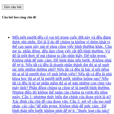
Gửi câu hỏi
Câu hỏi hot cùng chủ đề
Mỗi một người đều có vai trò trong cuộc đời này và đều đáng
được ghi nhận. Đó là lí do để chúng ta không vì thèm khát vị
thế cao sang này mà rẻ rúng công việc bình thường khác. Cha
mẹ ta, phần đông, đều làm công việc rất đỗi bình thường. Và
đó là một thực tế mà chúng ta cần nhìn thấy. Để trân trọng.
Không phải để mặc cảm. Đề bình thản tiến bước. Không phải
để tự ti. Nếu tất cả đều là doanh nhân thành đạt thì ai sẽ quét
rác trên những đường phố? Nếu tất cả đều là bác sĩ nổi tiếng
thì ai sẽ là người dọn vệ sinh bệnh viện? Nếu tất cả đều là nhà
khoa học thì ai sẽ là người tưới nước những luống rau? Nếu
tất cả đều là kĩ sư phần mềm thì ai sẽ găn những con chip vào
máy tính? Phần đông chúng ta cũng sẽ là người bình thường.
Nhưng điều đó không thể ngăn cản chúng ta vươn lên từng
ngày. Câu 1: phương thức biểu đạt chính của đoạn trích là gì?
Xác định câu chủ đề của đoạn văn. Câu 2: xét về cấu tạo ngữ
pháp, các câu:"để trân trọng. Không phải để mặc cảm . Để
bình thản tiến bước không phải để tự ti ."thuộc loại câu nào?