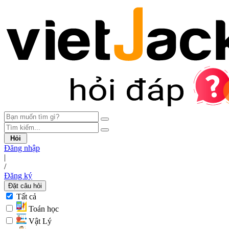
Hỏi
Đăng nhập
|
/
Đăng ký
Đặt câu hỏi
Tất cả
Toán học
Vật Lý