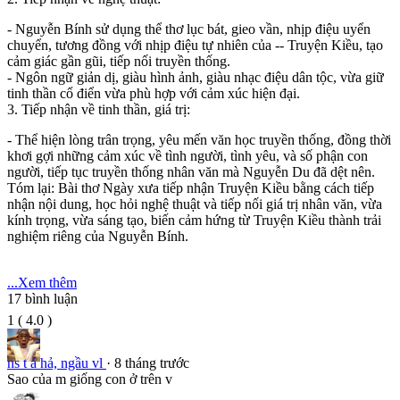
- Nguyễn Bính sử dụng thể thơ lục bát, gieo vần, nhịp điệu uyển
chuyển, tương đồng với nhịp điệu tự nhiên của -- Truyện Kiều, tạo
cảm giác gần gũi, tiếp nối truyền thống.
- Ngôn ngữ giản dị, giàu hình ảnh, giàu nhạc điệu dân tộc, vừa giữ
tinh thần cổ điển vừa phù hợp với cảm xúc hiện đại.
3. Tiếp nhận về tinh thần, giá trị:
- Thể hiện lòng trân trọng, yêu mến văn học truyền thống, đồng thời
khơi gợi những cảm xúc về tình người, tình yêu, và số phận con
người, tiếp tục truyền thống nhân văn mà Nguyễn Du đã dệt nên.
Tóm lại: Bài thơ Ngày xưa tiếp nhận Truyện Kiều bằng cách tiếp
nhận nội dung, học hỏi nghệ thuật và tiếp nối giá trị nhân văn, vừa
kính trọng, vừa sáng tạo, biến cảm hứng từ Truyện Kiều thành trải
nghiệm riêng của Nguyễn Bính.
...Xem thêm
17
bình luận
1
(
4.0
)
ns t á hả, ngầu vl
· 8 tháng trước
Sao của m giống con ở trên v