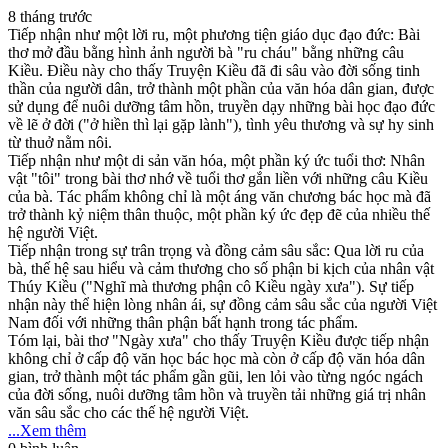
8 tháng trước
Tiếp nhận như một lời ru, một phương tiện giáo dục đạo đức: Bài
thơ mở đầu bằng hình ảnh người bà "ru cháu" bằng những câu
Kiều. Điều này cho thấy Truyện Kiều đã đi sâu vào đời sống tinh
thần của người dân, trở thành một phần của văn hóa dân gian, được
sử dụng để nuôi dưỡng tâm hồn, truyền dạy những bài học đạo đức
về lẽ ở đời ("ở hiền thì lại gặp lành"), tình yêu thương và sự hy sinh
từ thuở nằm nôi.
Tiếp nhận như một di sản văn hóa, một phần ký ức tuổi thơ: Nhân
vật "tôi" trong bài thơ nhớ về tuổi thơ gắn liền với những câu Kiều
của bà. Tác phẩm không chỉ là một áng văn chương bác học mà đã
trở thành kỷ niệm thân thuộc, một phần ký ức đẹp đẽ của nhiều thế
hệ người Việt.
Tiếp nhận trong sự trân trọng và đồng cảm sâu sắc: Qua lời ru của
bà, thế hệ sau hiểu và cảm thương cho số phận bi kịch của nhân vật
Thúy Kiều ("Nghĩ mà thương phận cô Kiều ngày xưa"). Sự tiếp
nhận này thể hiện lòng nhân ái, sự đồng cảm sâu sắc của người Việt
Nam đối với những thân phận bất hạnh trong tác phẩm.
Tóm lại, bài thơ "Ngày xưa" cho thấy Truyện Kiều được tiếp nhận
không chỉ ở cấp độ văn học bác học mà còn ở cấp độ văn hóa dân
gian, trở thành một tác phẩm gần gũi, len lỏi vào từng ngóc ngách
của đời sống, nuôi dưỡng tâm hồn và truyền tải những giá trị nhân
văn sâu sắc cho các thế hệ người Việt.
...Xem thêm