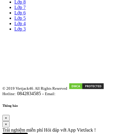
Lớp 8
Lớp 7
Lớp 6
Lớp 5
Lớp 4
Lớp 3
© 2019 Vietjack46. All Rights Reserved
0842834585 -
Hotline:
Email:
vietjackteam@gmail.com
Thông báo
×
×
Trải nghiệm miễn phí Hỏi đáp với App VietJack !