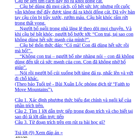
Cậu bé liền tìm cách đẩy nó ra khỏi đống cát.
Cậu bé dùng đủ mọi cách, cố hết sức lực nhưng rốt cuộc
vẫn không thể đẩy được tảng đá ra khỏi đống cát. Đã vậy bàn
tay cậu còn bị trầy xước, rướm máu. Cậu bật khóc rấm rứt
trong thất vọng.
Người bố ngồi trong nhà lặng lẽ theo dõi mọi chuyện. Và
khi cậu bé bật khóc, người bố bước tới: “Con trai, tại sao con
không dùng hết sức mạnh của mình?”.
Cậu bé thổn thức đáp: “Có mà! Con đã dùng hết sức rồi
mà bố!”.
“Không con trai – người bố nhẹ nhàng nói – con đã không
dùng đến tất cả sức mạnh của con. Con đã không nhờ bố
giúp”.
Nói rồi người bố cúi xuống bới tảng đá ra, nhấc lên và vứt
đi chỗ khác.
(Theo báo Tuổi trẻ - Bùi Xuân Lộc phỏng dịch từ “Faith to
Move Mountains”).
Câu 1. Xác định phương thức biểu đạt chính và ngôi kể của
phần trích trên.
Câu 2. Tìm 1 lời dẫn trực tiếp trong đoạn trích và cho biết tại
sao đó là lời dẫn trực tiếp
Câu 3. Từ đoạn trích trên em rút ra bài học gì?
Trả lời (9)
Xem đáp án »