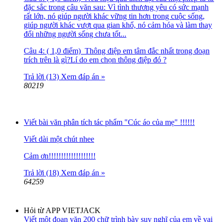
đặc sắc trong câu văn sau: Vì tình thương yêu có sức mạnh
rất lớn, nó giúp người khác vững tin hơn trong cuộc sống,
giúp người khác vượt qua gian khổ, nó cảm hóa và làm thay
đổi những người sống chưa tốt...
Câu 4: ( 1,0 điểm) Thông điệp em tâm đắc nhất trong đoạn
trích trên là gì?Lí do em chọn thông điệp đó ?
Trả lời (13)
Xem đáp án »
80219
Viết bài văn phân tích tác phẩm "Cúc áo của mẹ" !!!!!!
Viết dài một chút nhee
Cảm ơn!!!!!!!!!!!!!!!!!!!
Trả lời (18)
Xem đáp án »
64259
Hỏi từ APP VIETJACK
Viết một đoạn văn 200 chữ trình bày suy nghĩ của em về vai