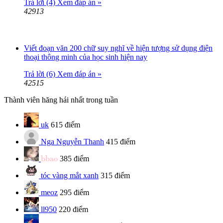
Trả lời (4)
Xem đáp án »
42913
Viết đoạn văn 200 chữ suy nghĩ về hiện tượng sử dụng điện
thoại thông minh của học sinh hiện nay
Trả lời (6)
Xem đáp án »
42515
Thành viên hăng hái nhất trong tuần
uk
615 điểm
Nga Nguyễn Thanh
415 điểm
bbao
bbao
385 điểm
tóc vàng mắt xanh
315 điểm
meoz
295 điểm
ll950
220 điểm
hoàng tử rau má