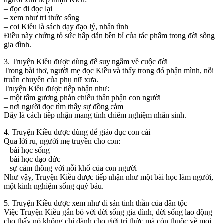
– đọc đi đọc lại
– xem như tri thức sống
– coi Kiều là sách dạy đạo lý, nhân tình
Điều này chứng tỏ sức hấp dẫn bền bỉ của tác phẩm trong đời sống
gia đình.
3. Truyện Kiều được dùng để suy ngẫm về cuộc đời
Trong bài thơ, người mẹ đọc Kiều và thấy trong đó phận mình, nỗi
truân chuyên của phụ nữ xưa.
Truyện Kiều được tiếp nhận như:
– một tấm gương phản chiếu thân phận con người
– nơi người đọc tìm thấy sự đồng cảm
Đây là cách tiếp nhận mang tính chiêm nghiệm nhân sinh.
4. Truyện Kiều được dùng để giáo dục con cái
Qua lời ru, người mẹ truyền cho con:
– bài học sống
– bài học đạo đức
– sự cảm thông với nỗi khổ của con người
Như vậy, Truyện Kiều được tiếp nhận như một bài học làm người,
một kinh nghiệm sống quý báu.
5. Truyện Kiều được xem như di sản tinh thần của dân tộc
Việc Truyện Kiều gắn bó với đời sống gia đình, đời sống lao động
cho thấy nó không chỉ dành cho giới trí thức mà còn thuộc về mọi