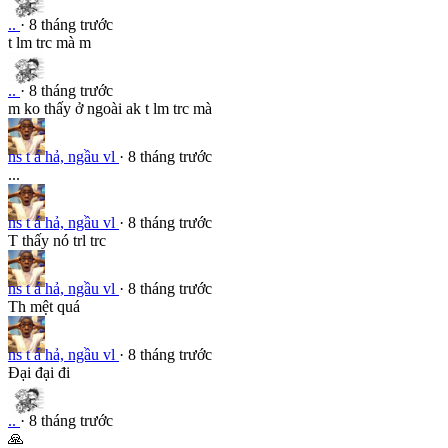
..
· 8 tháng trước
t lm trc mà m
..
· 8 tháng trước
m ko thấy ở ngoài ak t lm trc mà
ns t á hả, ngầu vl
· 8 tháng trước
...
ns t á hả, ngầu vl
· 8 tháng trước
T thấy nó trl trc
ns t á hả, ngầu vl
· 8 tháng trước
Th mệt quá
ns t á hả, ngầu vl
· 8 tháng trước
Đại đại đi
..
· 8 tháng trước
🙏