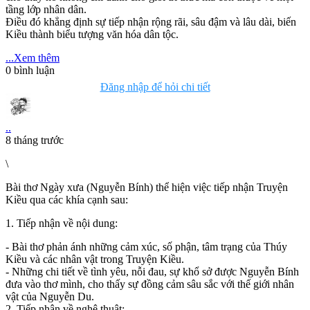
tầng lớp nhân dân.
Điều đó khẳng định sự tiếp nhận rộng rãi, sâu đậm và lâu dài, biến
Kiều thành biểu tượng văn hóa dân tộc.
...Xem thêm
0
bình luận
Đăng nhập để hỏi chi tiết
..
8 tháng trước
\
Bài thơ Ngày xưa (Nguyễn Bính) thể hiện việc tiếp nhận Truyện
Kiều qua các khía cạnh sau:
1. Tiếp nhận về nội dung:
- Bài thơ phản ánh những cảm xúc, số phận, tâm trạng của Thúy
Kiều và các nhân vật trong Truyện Kiều.
- Những chi tiết về tình yêu, nỗi đau, sự khổ sở được Nguyễn Bính
đưa vào thơ mình, cho thấy sự đồng cảm sâu sắc với thế giới nhân
vật của Nguyễn Du.
2. Tiếp nhận về nghệ thuật: