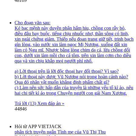
48109
Cho đoạn văn sau:
Kẻ bạc mệnh này duyên phận hẩm hiu, chồng con rẫy bỏ,
điều đâu bay buộc, tiếng chịu nhuốc nhơ, thần sông có linh,
xin ngài chứng giám. Thiếp nếu đoan trang giữ tiết, trinh bạch
gìn lòng, vào nước xin làm ngọc Mị Nương, xuống đất xin
làm cỏ Ngu mĩ. Nhược bằng lòng chim dạ cá, lừa chồng dối
con, dưới xin làm mồi cho cá tôm, trên xin làm cơm cho diều
quạ và xin chịu khắp mọi người phỉ nhổ.
a) Lời thoại trên là lời độc thoại hay đối thoại? Vì sao?
b) Lời thoại này được Vũ Nương nói trong hoàn cảnh nào?
Qua đó nhân vật muốn khẳng định phẩm chất gì?
c) Làm nên sức hấp dẫn của truyện là những yếu tố kì ảo, nêu
hai chi tiết kì ảo trong Chuyện người con gái Nam Xương.
Trả lời (13)
Xem đáp án »
44846
Hỏi từ APP VIETJACK
phân tích truyện ngắn Tình mẹ của Vũ Thị Thu