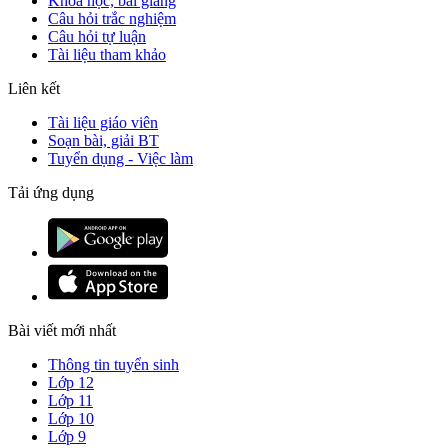
Khóa học, bài giảng
Câu hỏi trắc nghiệm
Câu hỏi tự luận
Tài liệu tham khảo
Liên kết
Tài liệu giáo viên
Soạn bài, giải BT
Tuyển dụng - Việc làm
Tải ứng dụng
Bài viết mới nhất
Thông tin tuyển sinh
Lớp 12
Lớp 11
Lớp 10
Lớp 9