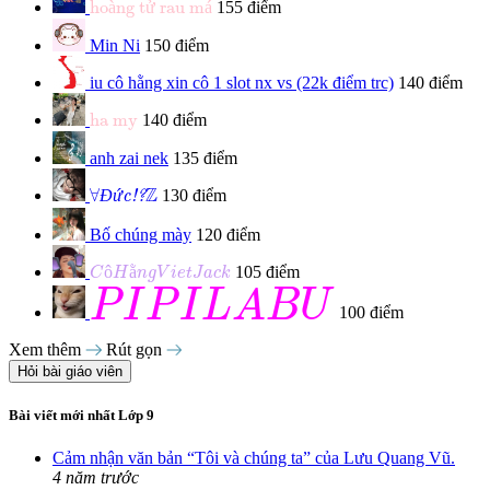
ho
à
ng t
ử
 rau m
á
155 điểm
Min Ni
150 điểm
iu cô hằng xin cô 1 slot nx vs (22k điểm trc)
140 điểm
ha my
ha my
140 điểm
anh zai nek
135 điểm
Đức!?
∀
Z
Z
∀
Đ
ứ
130 điểm
c!?
Bố chúng mày
120 điểm
C
ô
H
ằ
n
g
V
i
e
t
J
a
c
k
ô
ằ
105 điểm
C
H
n
g
V
i
e
t
J
a
c
k
P
I
P
I
L
A
B
U
P
I
P
I
L
A
B
U
100 điểm
Xem thêm
Rút gọn
Hỏi bài giáo viên
Bài viết mới nhất Lớp 9
Cảm nhận văn bản “Tôi và chúng ta” của Lưu Quang Vũ.
4 năm trước