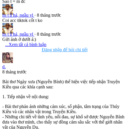
Sao t = m đc
ns t á hả, ngầu vl
· 8 tháng trước
Coi acc tiktok cốt t ko
ns t á hả, ngầu vl
· 8 tháng trước
Gửi ảnh ở dưới á:)
...Xem tất cả bình luận
Đăng nhập để hỏi chi tiết
d.
8 tháng trước
Bài thơ Ngày xưa (Nguyễn Bính) thể hiện việc tiếp nhận Truyện
Kiều qua các khía cạnh sau:
1. Tiếp nhận về nội dung:
- Bài thơ phản ánh những cảm xúc, số phận, tâm trạng của Thúy
Kiều và các nhân vật trong Truyện Kiều.
- Những chi tiết về tình yêu, nỗi đau, sự khổ sở được Nguyễn Bính
đưa vào thơ mình, cho thấy sự đồng cảm sâu sắc với thế giới nhân
vật của Nguyễn Du.