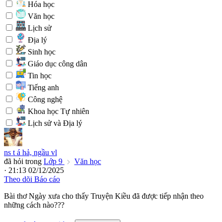
Hóa học
Văn học
Lịch sử
Địa lý
Sinh học
Giáo dục công dân
Tin học
Tiếng anh
Công nghệ
Khoa học Tự nhiên
Lịch sử và Địa lý
ns t á hả, ngầu vl
đã hỏi trong
Lớp 9
Văn học
· 21:13 02/12/2025
Theo dõi
Báo cáo
Bài thơ Ngày xưa cho thấy Truyện Kiều đã được tiếp nhận theo
những cách nào???