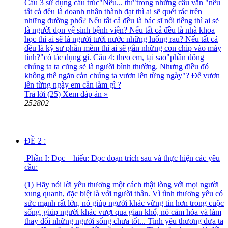
Câu 3 sử dụng cấu trúc"Nếu... thì"trong những câu văn "nếu
tất cả đều là doanh nhân thành đạt thì ai sẽ quét rác trên
những đường phố? Nếu tất cả đều là bác sĩ nổi tiếng thì ai sẽ
là người dọn vệ sinh bệnh viện? Nếu tất cả đều là nhà khoa
học thì ai sẽ là người tưới nước những luống rau? Nếu tất cả
đều là kỹ sư phần mềm thì ai sẽ gắn những con chip vào máy
tính?"có tác dụng gì. Câu 4: theo em, tại sao"phần đông
chúng ta ta cũng sẽ là người bình thường. Nhưng điều đó
không thể ngăn cản chúng ta vươn lên từng ngày"? Để vươn
lên từng ngày em cần làm gì ?
Trả lời (25)
Xem đáp án »
252802
ĐỀ 2 :
Phần I: Đọc – hiểu: Đọc đoạn trích sau và thực hiện các yêu
cầu:
(1) Hãy nói lời yêu thương một cách thật lòng với mọi người
xung quanh, đặc biệt là với người thân. Vì tình thương yêu có
sức mạnh rất lớn, nó giúp người khác vững tin hơn trong cuộc
sống, giúp người khác vượt qua gian khổ, nó cảm hóa và làm
thay đổi những người sống chưa tốt... Tình yêu thương đưa ta