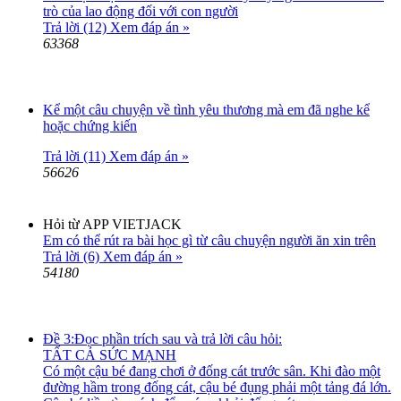
trò của lao động đối với con người
Trả lời (12)
Xem đáp án »
63368
Kể một câu chuyện về tình yêu thương mà em đã nghe kể
hoặc chứng kiến
Trả lời (11)
Xem đáp án »
56626
Hỏi từ APP VIETJACK
Em có thể rút ra bài học gì từ câu chuyện người ăn xin trên
Trả lời (6)
Xem đáp án »
54180
Đề 3:Đọc phần trích sau và trả lời câu hỏi:
TẤT CẢ SỨC MẠNH
Có một cậu bé đang chơi ở đống cát trước sân. Khi đào một
đường hầm trong đống cát, cậu bé đụng phải một tảng đá lớn.