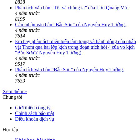
8838
Phân tích văn bản “Tôi và chúng ta” của Lưu Quang Vũ.
4 năm trước
8195
Cảm nhận văn bản “Bắc Sơn” của Nguyễn Huy Tưởng.
4 năm trước
7614
Em hãy phân tích diễn biến tâm trạng và hành động của nhân
vật Thơm qua hai lớp kịch trong đoạn trích hồi 4 của vở kịch
“Bắc Sơn”( Nguyễn Huy Tưởng).
4 năm trước
9517
Phân tích văn bản “Bắc Sơn” của Nguyễn Huy Tưởng.
4 năm trước
7633
Xem thêm »
Chúng tôi
Giới thiệu công ty
Chính sách bảo mật
Điều khoản dịch vụ
Học tập