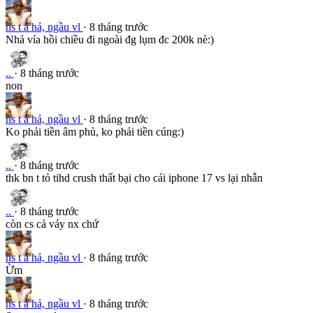
ns t á hả, ngầu vl
· 8 tháng trước
Nhả vía hồi chiều đi ngoài đg lụm đc 200k nè:)
..
· 8 tháng trước
non
ns t á hả, ngầu vl
· 8 tháng trước
Ko phải tiền âm phủ, ko phải tiền cúng:)
..
· 8 tháng trước
thk bn t tỏ tihd crush thất bại cho cái iphone 17 vs lại nhẫn
..
· 8 tháng trước
còn cs cả váy nx chứ
ns t á hả, ngầu vl
· 8 tháng trước
Ừm
ns t á hả, ngầu vl
· 8 tháng trước