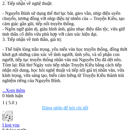
2. Tiếp nhận về nghệ thuật:
- Nguyễn Bính sử dụng thể thơ lục bát, gieo vần, nhịp điệu uyển
chuyển, tương đồng với nhịp điệu tự nhiên của -- Truyện Kiều, tạo
cảm giác gần gũi, tiếp nối truyền thống.
- Ngôn ngữ giản dị, giàu hình ảnh, giàu nhạc điệu dân tộc, vừa giữ
tinh thần cổ điển vừa phù hợp với cảm xúc hiện đại.
3. Tiếp nhận về tinh thần, giá trị:
- Thể hiện lòng trân trọng, yêu mến văn học truyền thống, đồng thời
khơi gợi những cảm xúc về tình người, tình yêu, và số phận con
người, tiếp tục truyền thống nhân văn mà Nguyễn Du đã dệt nên.
Tóm lại: Bài thơ Ngày xưa tiếp nhận Truyện Kiều bằng cách tiếp
nhận nội dung, học hỏi nghệ thuật và tiếp nối giá trị nhân văn, vừa
kính trọng, vừa sáng tạo, biến cảm hứng từ Truyện Kiều thành trải
nghiệm riêng của Nguyễn Bính.
...Xem thêm
0
bình luận
1
(
5.0
)
Đăng nhập để hỏi chi tiết
I lost you