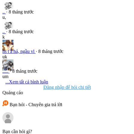
..
· 8 tháng trước
u,
..
· 8 tháng trước
k
ns t á hả, ngầu vl
· 8 tháng trước
uk
.....
· 8 tháng trước
um
...Xem tất cả bình luận
Đăng nhập để hỏi chi tiết
Quảng cáo
Bạn hỏi - Chuyên gia trả lời
Bạn cần hỏi gì?