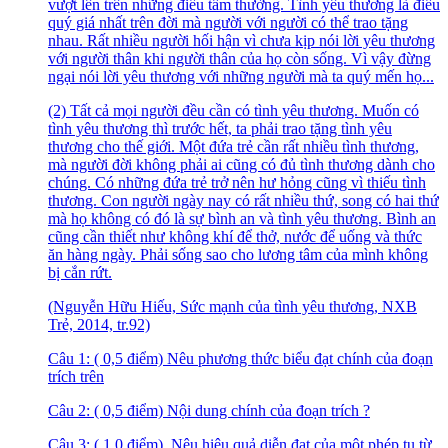
vượt lên trên những điều tầm thường. Tình yêu thương là điều
quý giá nhất trên đời mà người với người có thể trao tặng
nhau. Rất nhiều người hối hận vì chưa kịp nói lời yêu thương
với người thân khi người thân của họ còn sống. Vì vậy đừng
ngại nói lời yêu thương với những người mà ta quý mến họ...
(2) Tất cả mọi người đều cần có tình yêu thương. Muốn có
tình yêu thương thì trước hết, ta phải trao tặng tình yêu
thương cho thế giới. Một đứa trẻ cần rất nhiều tình thương,
mà người đời không phải ai cũng có đủ tình thương dành cho
chúng. Có những đứa trẻ trở nên hư hỏng cũng vì thiếu tình
thương. Con người ngày nay có rất nhiều thứ, song có hai thứ
mà họ không có đó là sự bình an và tình yêu thương. Bình an
cũng cần thiết như không khí để thở, nước để uống và thức
ăn hàng ngày. Phải sống sao cho lương tâm của mình không
bị cắn rứt.
(Nguyễn Hữu Hiếu, Sức mạnh của tình yêu thương, NXB
Trẻ, 2014, tr.92)
Câu 1: ( 0,5 điểm) Nêu phương thức biểu đạt chính của đoạn
trích trên
Câu 2: ( 0,5 điểm) Nội dung chính của đoạn trích ?
Câu 3: ( 1,0 điểm) Nêu hiệu quả diễn đạt của một phép tu từ