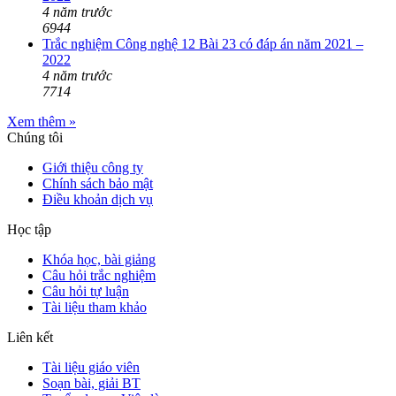
4 năm trước
6944
Trắc nghiệm Công nghệ 12 Bài 23 có đáp án năm 2021 –
2022
4 năm trước
7714
Xem thêm »
Chúng tôi
Giới thiệu công ty
Chính sách bảo mật
Điều khoản dịch vụ
Học tập
Khóa học, bài giảng
Câu hỏi trắc nghiệm
Câu hỏi tự luận
Tài liệu tham khảo
Liên kết
Tài liệu giáo viên
Soạn bài, giải BT