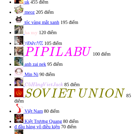
uk
455 điểm
meoz
205 điểm
tóc vàng mắt xanh
195 điểm
ha my
ha my
120 điểm
Đức!?
∀
Z
Z
∀
Đ
ứ
105 điểm
c!?
P
I
P
I
L
A
B
U
P
I
P
I
L
A
B
U
100 điểm
anh zai nek
95 điểm
Min Ni
90 điểm
C
ô
H
ằ
n
g
V
i
e
t
J
a
c
k
ô
ằ
85 điểm
C
H
n
g
V
i
e
t
J
a
c
k
S
O
V
I
E
T
U
N
I
O
N
S
O
V
I
E
T
U
N
I
O
N
85
điểm
Việt Nam
80 điểm
Kiệt Trương Quang
80 điểm
đ
đầu hàng vô điều kiện
70 điểm