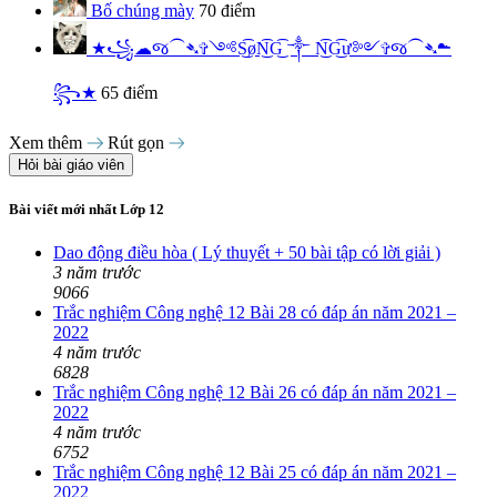
Bố chúng mày
70 điểm
★꧁☁︎જ⁀➴✞༺S͜͡øN͜͡G͜͡ ༒︎ N͜͡G͜͡ư༻✞જ⁀➴☁︎
꧂★
65 điểm
Xem thêm
Rút gọn
Hỏi bài giáo viên
Bài viết mới nhất Lớp 12
Dao động điều hòa ( Lý thuyết + 50 bài tập có lời giải )
3 năm trước
9066
Trắc nghiệm Công nghệ 12 Bài 28 có đáp án năm 2021 –
2022
4 năm trước
6828
Trắc nghiệm Công nghệ 12 Bài 26 có đáp án năm 2021 –
2022
4 năm trước
6752
Trắc nghiệm Công nghệ 12 Bài 25 có đáp án năm 2021 –
2022