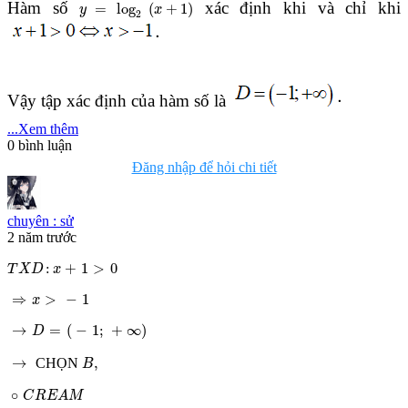
y
=
log
2
(
x
+
1
)
Hàm số
xác định khi và chỉ khi
=
log
(
+
1
)
y
x
2
Vậy tập xác định của hàm số là
...Xem thêm
0
bình luận
Đăng nhập để hỏi chi tiết
chuyên : sử
2 năm trước
T
X
D
:
x
+
1
>
0
:
+
1
>
0
T
X
D
x
⇒
x
>
-
1
⇒
>
−
1
x
→
D
=
(
-
1
;
+
∞
)
→
=
(
−
1
;
+
∞
)
D
B
,
→
→
,
CHỌN
B
∘
C
R
E
A
M
∘
C
R
E
A
M