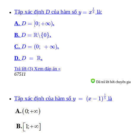
y
=
x
1
3
1
Tập xác định
D
của hàm số
=
là:
y
x
3
D
=
[
0
;
+
∞
)
A.
=
[
0
;
+
∞
)
.
D
D
=
ℝ
\
{
0
}
R
B.
=
\
{
0
}
.
D
D
=
(
0
;
+
∞
)
C.
=
(
0
;
+
∞
)
.
D
D
=
ℝ
R
D.
=
.
D
Trả lời (3)
Xem đáp án »
67511
Đã trả lời bởi chuyên gia
y
=
x
-
1
1
5
1
Tập xác định của hàm số
=
(
−
1
)
là
y
x
5