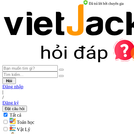
Đã trả lời bởi chuyên gia
Hỏi
Đăng nhập
|
/
Đăng ký
Đặt câu hỏi
Tất cả
Toán học
Vật Lý