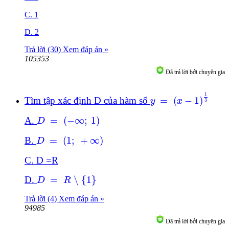
C. 1
D. 2
Trả lời (30)
Xem đáp án »
105353
Đã trả lời bởi chuyên gia
y
=
(
x
-
1
)
1
3
1
Tìm tập xác định D của hàm số
=
(
−
1
)
y
x
3
D
=
(
-
∞
;
1
)
A.
=
(
−
∞
;
1
)
D
D
=
(
1
;
+
∞
)
B.
=
(
1
;
+
∞
)
D
C. D =R
D
=
R
\
{
1
}
D.
=
\
{
1
}
D
R
Trả lời (4)
Xem đáp án »
94985
Đã trả lời bởi chuyên gia