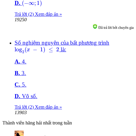
-
∞
;
1
D.
(
−
∞
;
1
)
Trả lời (2)
Xem đáp án »
19250
Đã trả lời bởi chuyên gia
Số nghiệm nguyên của bất phương trình
log
2
(
x
-
1
)
≤
2
log
(
−
1
)
≤
2
là:
x
2
A.
4.
B.
3.
C.
5.
D.
Vô số.
Trả lời (2)
Xem đáp án »
13903
Thành viên hăng hái nhất trong tuần