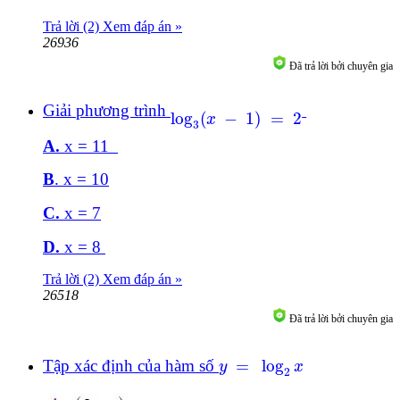
Trả lời (2)
Xem đáp án »
26936
Đã trả lời bởi chuyên gia
Giải phương trình
log
3
(
x
-
1
)
=
2
log
(
−
1
)
=
2
x
3
A.
x = 11
B
. x = 10
C.
x = 7
D.
x = 8
Trả lời (2)
Xem đáp án »
26518
Đã trả lời bởi chuyên gia
y
=
log
2
x
Tập xác định của hàm số
=
log
y
x
2