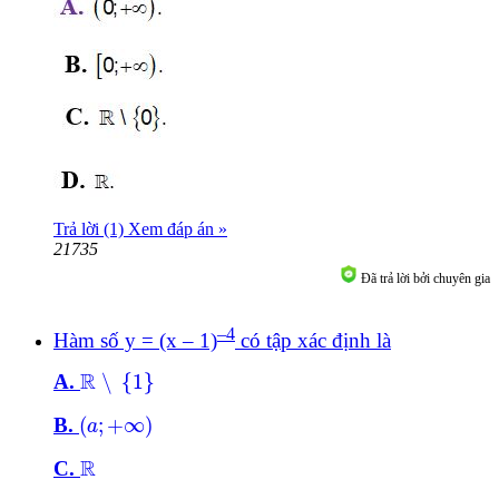
Trả lời (1)
Xem đáp án »
21735
Đã trả lời bởi chuyên gia
–4
Hàm số
y = (x – 1)
có tập xác định là
ℝ
\
1
R
A.
\
{
1
}
a
;
+
∞
B.
(
;
+
∞
)
a
ℝ
R
C.