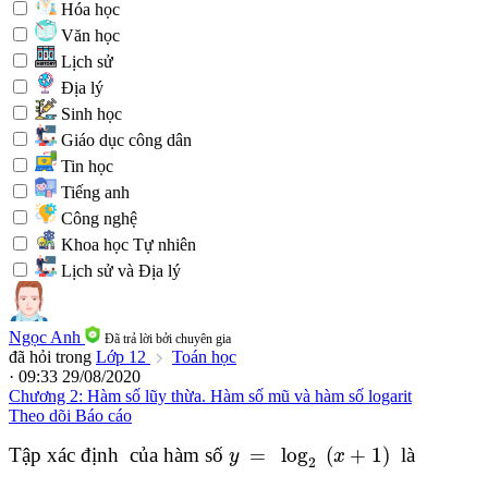
Hóa học
Văn học
Lịch sử
Địa lý
Sinh học
Giáo dục công dân
Tin học
Tiếng anh
Công nghệ
Khoa học Tự nhiên
Lịch sử và Địa lý
Ngọc Anh
Đã trả lời bởi chuyên gia
đã hỏi trong
Lớp 12
Toán học
· 09:33 29/08/2020
Chương 2: Hàm số lũy thừa. Hàm số mũ và hàm số logarit
Theo dõi
Báo cáo
y
=
log
2
(
x
+
1
)
Tập xác định
của hàm số
=
log
(
+
1
)
là
y
x
2
A
.
D
=
(
0
;
+
∞
)