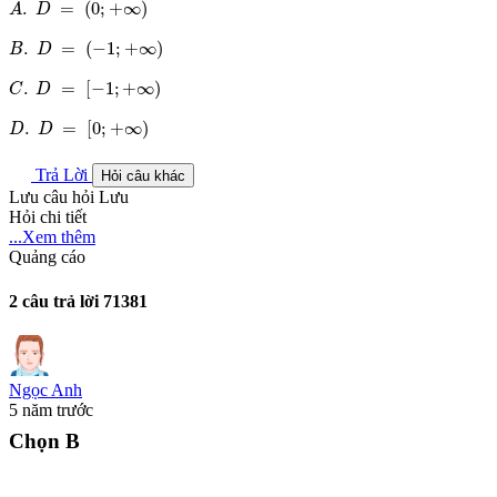
.
=
(
0
;
+
∞
)
A
D
B
.
D
=
(
-
1
;
+
∞
)
.
=
(
−
1
;
+
∞
)
B
D
C
.
D
=
[
-
1
;
+
∞
)
.
=
[
−
1
;
+
∞
)
C
D
D
.
D
=
[
0
;
+
∞
)
.
=
[
0
;
+
∞
)
D
D
Trả Lời
Hỏi câu khác
Lưu câu hỏi
Lưu
Hỏi chi tiết
...Xem thêm
Quảng cáo
2 câu trả lời
71381
Ngọc Anh
5 năm trước
Chọn B