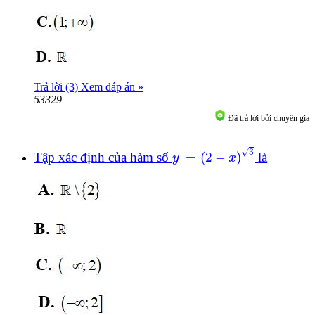
Trả lời (3)
Xem đáp án »
53329
Đã trả lời bởi chuyên gia
y
=
(
2
-
x
)
3
√
3
Tập xác định của hàm số
=
(
2
−
)
là
y
x