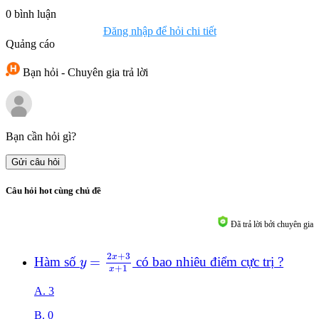
0
bình luận
Đăng nhập để hỏi chi tiết
Quảng cáo
Bạn hỏi - Chuyên gia trả lời
Bạn cần hỏi gì?
Gửi câu hỏi
Câu hỏi hot cùng chủ đề
Đã trả lời bởi chuyên gia
y
=
2
x
+
3
x
+
1
2
+
3
x
Hàm số
=
có bao nhiêu điểm cực trị ?
y
+
1
x
A. 3
B. 0